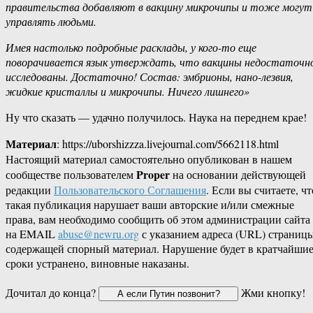
правительства добавляют в вакцину микрочипы и тоже могут
управлять людьми.
Имея настолько подробные расклады, у кого-то еще
поворачивается язык утверждать, что вакцины недостаточн
исследованы. Достаточно! Состав: эмбрионы, нано-лезвия,
жидкие кристаллы и микрочипы. Ничего лишнего»
Ну что сказать — удачно получилось. Наука на переднем крае!
Материал
: https://uborshizzza.livejournal.com/5662118.html
Настоящий материал самостоятельно опубликован в нашем
Proper
сообществе пользователем
на основании действующей
редакции
Пользовательского Соглашения
. Если вы считаете, чт
такая публикация нарушает ваши авторские и/или смежные
права, вам необходимо сообщить об этом администрации сайта
на EMAIL
abuse@newru.org
с указанием адреса (URL) страницы
содержащей спорный материал. Нарушение будет в кратчайши
сроки устранено, виновные наказаны.
Дочитал до конца?
Жми кнопку!