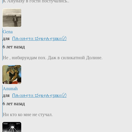
К Анунаху в гости постучались..
Gena
для
Ոሉαዙҿτα ಭҿҝҿሉҿʓяҝα〄
6 лет назад
Не , нибируидам пох. Даж в силикатной Долине.
Anunah
для
Ոሉαዙҿτα ಭҿҝҿሉҿʓяҝα〄
6 лет назад
Ни кто ко мне не стучал.