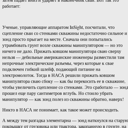
работает:
Ученые, управляющие аппаратом InSight, посчитали, что
сцепление сваи со стенками скважины недостаточно сильное и
зонд просто прыгает на месте. Сначала они попытались
утрамбовать грунт возле скважины манипулятором — но это
ничего не дало. Прижать ковшом манипулятора сваю сверху
нельзя — дебильные американские инженеры разместили там
непрочные электрические разъемы, через которые к свае
подключен гибкий шлейф, подающий питание на
электромолоток. Тогда в НАСА решили прижать ковшом
манипулятора сваю сбоку — как бы перекосить ее в скважине,
чтобы увеличить сцепление со стенками. Это сработало — зон
прошел еще пару сантиметров вглубь. Но стоило убрать
манипулятор — как зонд полез из скважины обратно, наверх!
Никто в НАСА не понимает, как такое может происходить.
А между тем разгадка элементарна — зонд наткнулся на стару
покрышку от грузовика или трактора, закопанную в грунте, на