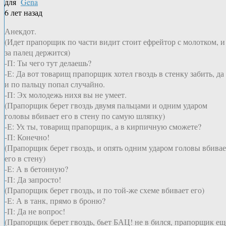
для
Gena
6 лет назад
Анекдот.
(Идет прапорщик по части видит стоит ефрейтор с молотком, и
за палец держится)
-П: Ты чего тут делаешь?
-Е: Да вот товарищ прапорщик хотел гвоздь в стенку забить, да
и по пальцу попал случайно.
-П: Эх молодежь нихя вы не умеет.
(Прапорщик берет гвоздь двумя пальцами и одним ударом
головы вбивает его в стену по самую шляпку)
-Е: Ух ты, товарищ прапорщик, а в кирпичную сможете?
-П: Конечно!
(Прапорщик берет гвоздь, и опять одним ударом головы вбивае
его в стену)
-Е: А в бетонную?
-П: Да запросто!
(Прапорщик берет гвоздь, и по той-же схеме вбивает его)
-Е: А в танк, прямо в броню?
-П: Да не вопрос!
(Прапорщик берет гвоздь, бьет БАЦ! не в бился, прапорщик ещ