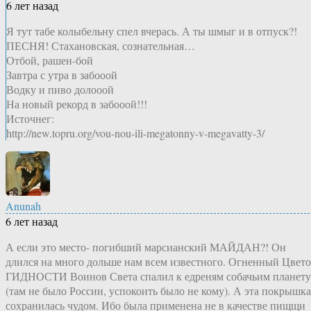
6 лет назад
Я тут табе колыбельну спел вчерась. А ты шмыг и в отпуск?!
ПЕСНЯ! Стахановская, сознательная…
Отбой, рашен-бой
Завтра с утра в забооой
Водку и пиво долооой
На новый рекорд в забооой!!!
Источнег:
http://new.topru.org/vou-nou-ili-megatonny-v-megavatty-3/
Anunah
6 лет назад
А если это место- погибший марсианский МАЙДАН?! Он
длился на много дольше нам всем известного. Огненный Цвет
ГИДНОСТИ Воинов Света спалил к едреням собачьим планету
(там не было России, успокоить было не кому). А эта покрышка
сохранилась чудом. Ибо была применена не в качестве пищщи