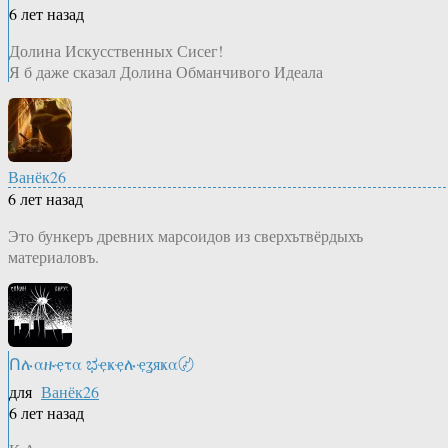
6 лет назад
Долина Искусственных Сисег!
Я б даже сказал Долина Обманчивого Идеала
Ванёк26
6 лет назад
Это бункеръ древних марсоидов из сверхътвёрдыхъ
материаловъ.
Ոሉαዙҿτα ಭҿҝҿሉҿʓяҝα〄
для
Ванёк26
6 лет назад