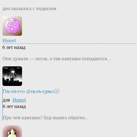
дно оказалось с подвалом
Hmm4
6 лет назад
Они думали — песок, а там камушки попадаются…
Ոሉαዙҿτα ಭҿҝҿሉҿʓяҝα〄
для
Hmm4
6 лет назад
При чем камушки? Бур вышел обратно..