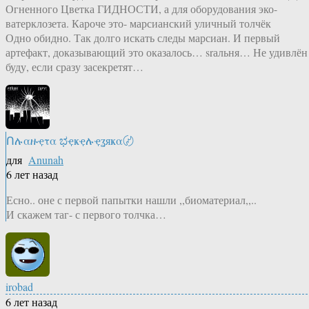
Огненного Цветка ГИДНОСТИ, а для оборудования эко-
ватерклозета. Кароче это- марсианский уличный толчёк
Одно обидно. Так долго искать следы марсиан. И первый
артефакт, доказывающий это оказалось… srальня… Не удивлён
буду, если сразу засекретят…
Ոሉαዙҿτα ಭҿҝҿሉҿʓяҝα〄
для
Anunah
6 лет назад
Есно.. оне с первой папытки нашли ,,биоматериал,,..
И скажем таг- с первого толчка…
irobad
6 лет назад