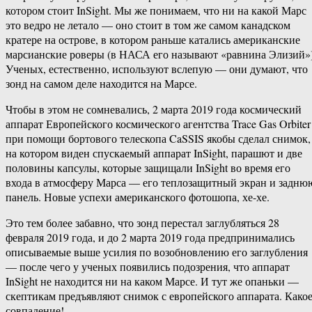
котором стоит InSight. Мы же понимаем, что ни на какой Марс
это ведро не летало — оно стоит в том же самом канадском
кратере на острове, в котором раньше катались американские
марсианские роверы (в НАСА его называют «равнина Элизий»)
Ученых, естественно, используют вслепую — они думают, что
зонд на самом деле находится на Марсе.
Чтобы в этом не сомневались, 2 марта 2019 года космический
аппарат Европейского космического агентства Trace Gas Orbiter
при помощи бортового телескопа CaSSIS якобы сделал снимок,
на котором виден спускаемый аппарат InSight, парашют и две
половины капсулы, которые защищали InSight во время его
входа в атмосферу Марса — его теплозащитный экран и задню
панель. Новые успехи американского фотошопа, хе-хе.
Это тем более забавно, что зонд перестал заглубляться 28
февраля 2019 года, и до 2 марта 2019 года предпринимались
описываемые выше усилия по возобновлению его заглубления
— после чего у ученых появились подозрения, что аппарат
InSight не находится ни на каком Марсе. И тут же опаньки —
скептикам предъявляют снимок с европейского аппарата. Како
совпадение!