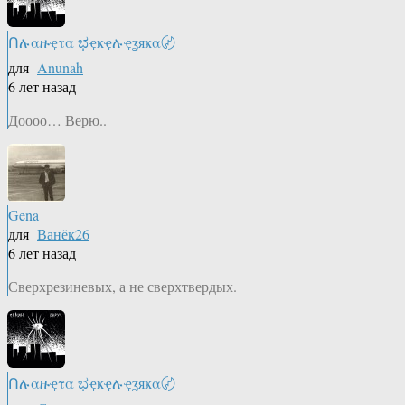
Ոሉαዙҿτα ಭҿҝҿሉҿʓяҝα〄
для
Anunah
6 лет назад
Доооо… Верю..
Gena
для
Ванёк26
6 лет назад
Сверхрезиневых, а не сверхтвердых.
Ոሉαዙҿτα ಭҿҝҿሉҿʓяҝα〄