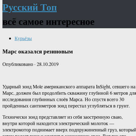
Русский Топ
всё самое интересное
Курьёзы
Марс оказался резиновым
Опубликовано
·
28.10.2019
Ударный зонд Mole американского аппарата InSight, севшего на
Марс, должен был продолбить скважину глубиной 6 метров дл
исследования глубинных слоёв Марса. Но спустя всего 30
пройденных сантиметров зонд перестал углубляться в грунт.
Технически зонд представляет из себя заостренную сваю,
внутри которой находится электрический молоток —
электромотор поднимает вверх подпружиненный груз, которы
затем падает вниз и ударяет в наконечник сваи. Вот так это