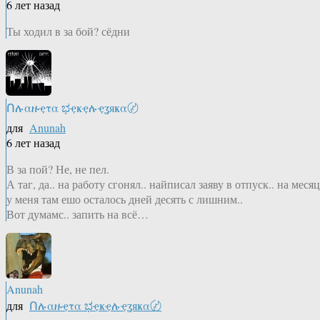
6 лет назад
Ты ходил в за бой? сёдни
Ոሉαዙҿτα ಭҿҝҿሉҿʓяҝα〄
для
Anunah
6 лет назад
В за пой? Не, не пел.
А таг, да.. на работу сгонял.. найписал заяву в отпуск.. на месяц
у меня там ешо осталось дней десять с лишним..
Вот думамс.. запить на всё…
Anunah
для
Ոሉαዙҿτα ಭҿҝҿሉҿʓяҝα〄