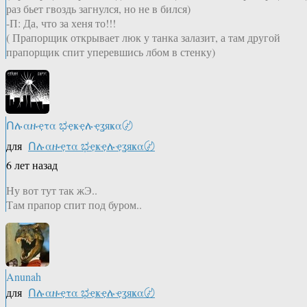
раз бьет гвоздь загнулся, но не в бился)
-П: Да, что за хеня то!!!
( Прапорщик открывает люк у танка залазит, а там другой
прапорщик спит уперевшись лбом в стенку)
Ոሉαዙҿτα ಭҿҝҿሉҿʓяҝα〄
для
Ոሉαዙҿτα ಭҿҝҿሉҿʓяҝα〄
6 лет назад
Ну вот тут так жЭ..
Там прапор спит под буром..
Anunah
для
Ոሉαዙҿτα ಭҿҝҿሉҿʓяҝα〄