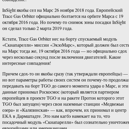
InSight якобы сел на Марс 26 ноября 2018 года. Европейский
Trace Gas Orbiter официально болтается на орбите Марса с 19
октября 2016 года. Но почему-то снимок зоны посадки InSight
он сделал только 2 марта 2019 года.
Кстати, Trace Gas Orbiter нес на борту cпускаемый модуль
«Скиапарелли» миссии «ЭкзоМарс», который должен был сест
на Марс тогда же, 19 октября 2016 года — но официально сдох
через несколько секунд после включения двигателей. Какие
интересные совпадения!
Причем сдох-то он якобы сразу (так утверждали европейцы) —
но вот параметры работы своих систем он почему-то продолжа
передавать на борт TGO до самого момента удара о Марс, и эти
данные принимал Роскосмос (который является партнером
европейцев в проекте TGO и на ракете Протон которого этот
TGO был запущен) через свои наземные станции «Медвежьи
озера» и «Калязинская» — как, впрочем, их принимал и центр
ЕКА в Дармштадте. Это нам кагбэ намекает на то, что
посадочный модуль «Скиапарелли» был сознательно уничтоже
европейцами или американцами.