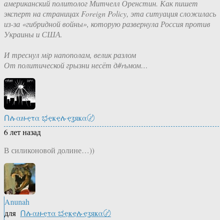
американский политолог Митчелл Оренстин. Как пишет
эксперт на страницах Foreign Policy, эта ситуация сложилась
из-за «гибридной войны», которую развернула Россия против
Украины и США.
И треснул мiр напополам, велик разлом
От политической грызни несёт д#rьмом…
Ոሉαዙҿτα ಭҿҝҿሉҿʓяҝα〄
6 лет назад
В силиконовой долине…))
Anunah
для
Ոሉαዙҿτα ಭҿҝҿሉҿʓяҝα〄