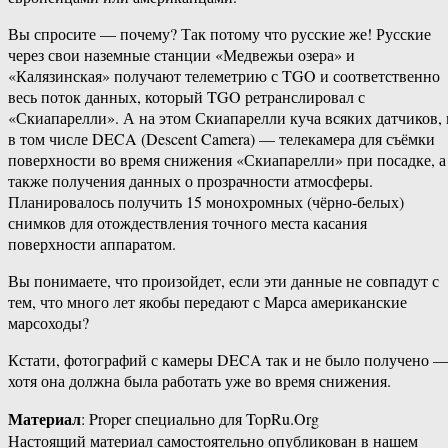
Вы спросите — почему? Так потому что русские же! Русские
через свои наземные станции «Медвежьи озера» и
«Калязинская» получают телеметрию с TGO и соответственно
весь поток данных, который TGO ретранслировал с
«Скиапарелли». А на этом Скиапарелли куча всяких датчиков, 
в том числе DECA (Descent Camera) — телекамера для съёмки
поверхности во время снижения «Скиапарелли» при посадке, а
также получения данных о прозрачности атмосферы.
Планировалось получить 15 монохромных (чёрно-белых)
снимков для отождествления точного места касания
поверхности аппаратом.
Вы понимаете, что произойдет, если эти данные не совпадут с
тем, что много лет якобы передают с Марса американские
марсоходы?
Кстати, фотографий с камеры DECA так и не было получено 
хотя она должна была работать уже во время снижения.
Материал
: Proper специально для TopRu.Org
Настоящий материал самостоятельно опубликован в нашем