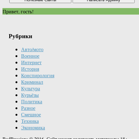
Привет, гость!
Рубрики
Авто/мото
Военное
Интернет
История
Конспирология
Криминал
Культура
Курьёзы
Политика
Разное
Смешное
Техника
Экономика
BadRussians © 2016. Сайт может содержать материалы 18+