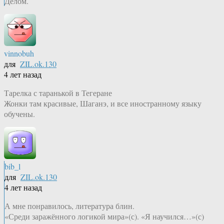
Делом.
vinnobuh
для
ZIL.ok.130
4 лет назад
Тарелка с таранькой в Тегеране
Жонки там красивые, Шаганэ, и все иностранному языку
обучены.
bib_l
для
ZIL.ok.130
4 лет назад
А мне понравилось, литература блин.
«Среди заражённого логикой мира»(с). «Я научился…»(с)