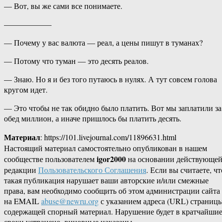
— Вот, вы же сами все понимаете.
——————
— Почему у вас валюта — реал, а цены пишут в туманах?
— Потому что туман — это десять реалов.
— Знаю. Но я и без того путаюсь в нулях. А тут совсем голова
кругом идет.
— Это чтобы не так обидно было платить. Вот мы заплатили за
обед миллион, а иначе пришлось бы платить десять.
Материал
: https://101.livejournal.com/11896631.html
Настоящий материал самостоятельно опубликован в нашем
igor2000
сообществе пользователем
на основании действующе
редакции
Пользовательского Соглашения
. Если вы считаете, чт
такая публикация нарушает ваши авторские и/или смежные
права, вам необходимо сообщить об этом администрации сайта
на EMAIL
abuse@newru.org
с указанием адреса (URL) страницы
содержащей спорный материал. Нарушение будет в кратчайши
сроки устранено, виновные наказаны.