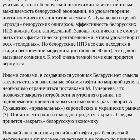
учитывая, что от белорусской нефтехимии зависит не только
выживаемость белорусской экономики, но удовлетворение
почти космических аппетитов «семьи» А. Лукашенко и целой
«грозди» белорусских олигархов, эффективность белорусских
НПЗ должна быть запредельной. Заводы технически не смогут
быть столь фантастически рентабельными, чтобы удовлетворит
всех «голодных». Но белорусские НПЗ все еще находятся в
стадии бесконечной модернизации (больше 30 лет), что давно
вызывает сомнения. К этой очень темной теме еще придется
вернуться.
Иными словами, в создавшихся условиях Беларуси нет смысла
закупать столь значительные объемы нефти по мировой цене, а
необходимо ограничиться поставками М. Гуцериева, что
позволяет закрыть потребности внутреннего рынка, но
одновременно придется забыть об выгодных (как говорит А.
Лукашенко, «премиальных») европейских и украинских рынка
(3). Понятно, что один из заводов придется закрыть. Следом
придется «закрыть» белорусскую экономику.
Никакой альтернативы российской нефти для белорусской
нефтехимии в природе не существует и не только по причине