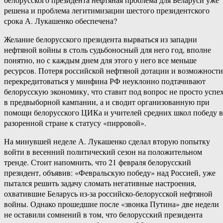
решена и проблема легитимизации шестого президентского
срока А. Лукашенко обеспечена?
Желание белорусского президента вырваться из западни
нефтяной войны в столь судьбоносный для него год, вполне
понятно, но с каждым днем для этого у него все меньше
ресурсов. Потеря российской нефтяной дотации и возможности
перекредитоваться у минфина РФ неуклонно подтачивают
белорусскую экономику, что ставит под вопрос не просто успе
в предвыборной кампании, а и сводит организованную при
помощи белорусского ЦИКа и учителей средних школ победу в
разоренной стране к статусу «пирровой».
На минувшей неделе А. Лукашенко сделал вторую попытку
войти в весенний политический сезон на положительном
тренде. Стоит напомнить, что 21 февраля белорусский
президент, объявив: «Февральскую победу» над Россией, уже
пытался решить задачу сломать негативные настроения,
охватившие Беларусь из-за российско-белорусской нефтяной
войны. Однако прошедшие после «звонка Путина» две недели
не оставили сомнений в том, что белорусский президента