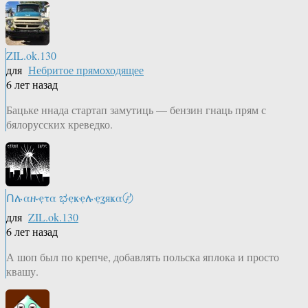
ZIL.ok.130
для
Небритое прямоходящее
6 лет назад
Бацьке ннада стартап замутиць — бензин гнаць прям с
бялорусских креведко.
Ոሉαዙҿτα ಭҿҝҿሉҿʓяҝα〄
для
ZIL.ok.130
6 лет назад
А шоп был по крепче, добавлять польска яплока и просто
квашу.