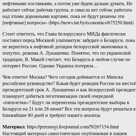
нефтяными поставками, а потом уже будем дальше думать. Не
работает сейчас рабочая группа, и смысла нет сейчас работать
над этими дорожными картами, пока не будут решены эти
[нефтяные] вопросы» (https://news.tut.by/economics/675250.html)
Стоит ответить, что Глава белорусского МИДа фактически
поставил перед Москвой ультиматум: забудьте о Беларуси, пока
не вернетесь к нефтяной дотации белорусской экономики и,
попутно, режима А. Лукашенко. Понятно, что по украинской
традиции, В. Макей считает, что Беларусь в любом случае не
потеряет России. Однако Украина потеряла…
Чем ответит Москва? Чего сегодня добивается от Минска
российское руководство? Какая будет реакция России на шесто
президентский срок А. Лукашенко и как белорусский президен
планирует добиться легитимизации своей очередной
«пятилетки»? Будут ли перенесены президентские выборы в
Беларуси на 21 или 28 июня? Все эти вопросы будут решаться в
ближайшие 80 дней и требуют нашего анализа.
Материал
: https://peremogi.livejournal.com/50267154.html
Настоящий материал самостоятельно опубликован в нашем