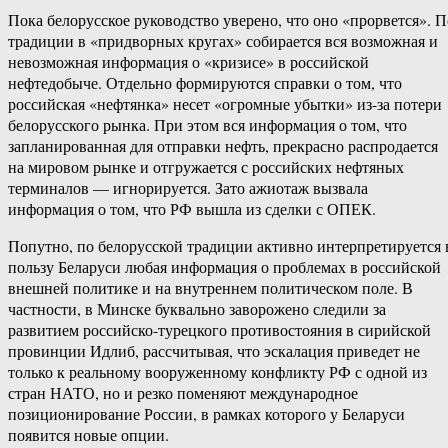
Пока белорусское руководство уверено, что оно «прорвется». П
традиции в «придворных кругах» собирается вся возможная и
невозможная информация о «кризисе» в российской
нефтедобыче. Отдельно формируются справки о том, что
российская «нефтянка» несет «огромные убытки» из-за потери
белорусского рынка. При этом вся информация о том, что
запланированная для отправки нефть, прекрасно распродается
на мировом рынке и отгружается с российских нефтяных
терминалов — игнорируется. Зато ажиотаж вызвала
информация о том, что РФ вышла из сделки с ОПЕК.
Попутно, по белорусской традиции активно интерпретируется 
пользу Беларуси любая информация о проблемах в российской
внешней политике и на внутреннем политическом поле. В
частности, в Минске буквально заворожено следили за
развитием российско-турецкого противостояния в сирийской
провинции Идлиб, рассчитывая, что эскалация приведет не
только к реальному вооруженному конфликту РФ с одной из
стран НАТО, но и резко поменяют международное
позиционирование России, в рамках которого у Беларуси
появится новые опции.