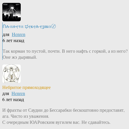
Ոሉαዙҿτα ಭҿҝҿሉҿʓяҝα〄
для
Henren
6 лет назад
Так корман то пустой, почти. В него нафть с горкой, а из него?
Оне жэ дырявый.
Небритое прямоходящее
для
Henren
6 лет назад
И фрахты от Саудии до Бессарабки бескоштовно предоставят,
ага. Чисто из уважения.
С очередным ЮАРовским вугилем вас. Не сдавайтесь.