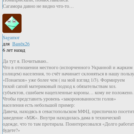
Сагамора давно не видно что-то…
Sagamor
для
Ванёк26
6 лет назад
Да тут я. Почитываю..
Что в отношении местного (испорченного Украиной и жарким
солнцем) населения, то счёт начинает склоняться в нашу пользу
«Понаехов» уже более чем ( на мой взгляд 1/3). Формируем
тихой сапой материковый подход к обязательствам хоз.
субъектов, сшибаем нацепленные короны… кому не положено.
Чтобы представить уровень «закоронованности голов»
населения есть небольшой пример:
Давеча, находясь в севастопольском МФЦ, приспичило посети
заведение «МЖ». Внутри находилась дама в технической
одежде, что то там протирала. Поинтересовался «Долго работат
будете?»