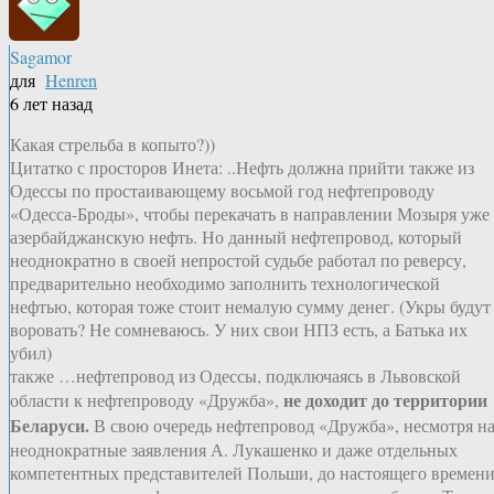
Sagamor
для
Henren
6 лет назад
Какая стрельба в копыто?))
Цитатко с просторов Инета: ..Нефть должна прийти также из
Одессы по простаивающему восьмой год нефтепроводу
«Одесса-Броды», чтобы перекачать в направлении Мозыря уже
азербайджанскую нефть. Но данный нефтепровод, который
неоднократно в своей непростой судьбе работал по реверсу,
предварительно необходимо заполнить технологической
нефтью, которая тоже стоит немалую сумму денег. (Укры будут
воровать? Не сомневаюсь. У них свои НПЗ есть, а Батька их
убил)
также …нефтепровод из Одессы, подключаясь в Львовской
не доходит до территории
области к нефтепроводу «Дружба»,
Беларуси.
В свою очередь нефтепровод «Дружба», несмотря н
неоднократные заявления А. Лукашенко и даже отдельных
компетентных представителей Польши, до настоящего времен