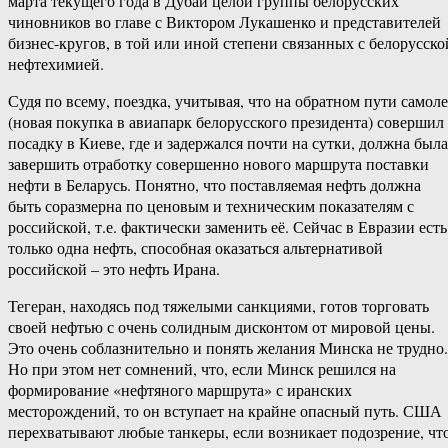
марта текущего года в Дубай целой группы белорусских
чиновников во главе с Виктором Лукашенко и представителей
бизнес-кругов, в той или иной степени связанных с белорусско
нефтехимией.
Судя по всему, поездка, учитывая, что на обратном пути самоле
(новая покупка в авиапарк белорусского президента) совершил
посадку в Киеве, где и задержался почти на сутки, должна была
завершить отработку совершенно нового маршрута поставки
нефти в Беларусь. Понятно, что поставляемая нефть должна
быть соразмерна по ценовым и техническим показателям с
российской, т.е. фактически заменить её. Сейчас в Евразии есть
только одна нефть, способная оказаться альтернативой
российской – это нефть Ирана.
Тегеран, находясь под тяжелыми санкциями, готов торговать
своей нефтью с очень солидным дисконтом от мировой цены.
Это очень соблазнительно и понять желания Минска не трудно.
Но при этом нет сомнений, что, если Минск решился на
формирование «нефтяного маршрута» с иранских
месторождений, то он вступает на крайне опасный путь. США
перехватывают любые танкеры, если возникает подозрение, чт