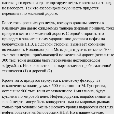
настоящего времени транспортирует нефть с востока на запад, 
не наоборот. Так что азербайджанскую нефть придется
перевозить по железной дороге.
Более того, российскую нефть, которую должны завести в
Клайпеду два давно ожидаемых танкера (первый пришел), тож
придется везти по железной дороге. С одной стороны, это
приведет к значительному удорожанию доставки нефти на
белорусские НПЗ, а с другой стороны, вызывает сомнение
возможность Новополоцка и Мозыря разгрузить не менее 700
тыс. тонн нефти, прибывающей по железной дороге (остальные
300 тыс. тонн должны быть перекачены нефтепроводом
«Дружба»). Итак, логистика на март остается проблематичной
технически (1) и дорогой (2).
Кроме того, придется вернуться к ценовому фактору. За
исключением планируемых 500 тыс. тонн от М. Гуцериева,
остальные 500 тыс. тонн от заявленного 1 миллиона, будут
куплены по мировой цене. Нефтепродукты, выработанные из
такой нефти, могут быть конкурентными на мировых рынках
только при условии очень высокого уровня выработки светлых
нефтепродуктов на белорусских НПЗ. Но в нашем случае,