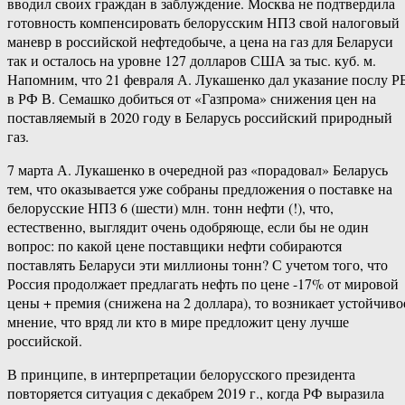
вводил своих граждан в заблуждение. Москва не подтвердила
готовность компенсировать белорусским НПЗ свой налоговый
маневр в российской нефтедобыче, а цена на газ для Беларуси
так и осталось на уровне 127 долларов США за тыс. куб. м.
Напомним, что 21 февраля А. Лукашенко дал указание послу Р
в РФ В. Семашко добиться от «Газпрома» снижения цен на
поставляемый в 2020 году в Беларусь российский природный
газ.
7 марта А. Лукашенко в очередной раз «порадовал» Беларусь
тем, что оказывается уже собраны предложения о поставке на
белорусские НПЗ 6 (шести) млн. тонн нефти (!), что,
естественно, выглядит очень одобряюще, если бы не один
вопрос: по какой цене поставщики нефти собираются
поставлять Беларуси эти миллионы тонн? С учетом того, что
Россия продолжает предлагать нефть по цене -17% от мировой
цены + премия (снижена на 2 доллара), то возникает устойчиво
мнение, что вряд ли кто в мире предложит цену лучше
российской.
В принципе, в интерпретации белорусского президента
повторяется ситуация с декабрем 2019 г., когда РФ выразила