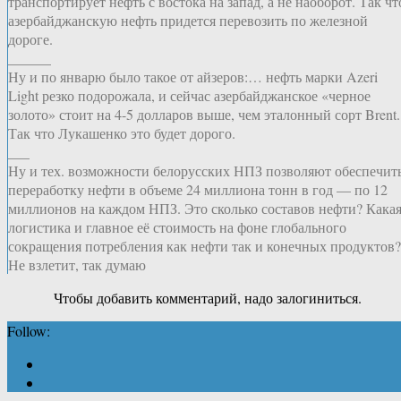
транспортирует нефть с востока на запад, а не наоборот. Так чт
азербайджанскую нефть придется перевозить по железной
дороге.
______
Ну и по январю было такое от айзеров:… нефть марки Azeri
Light резко подорожала, и сейчас азербайджанское «черное
золото» стоит на 4-5 долларов выше, чем эталонный сорт Brent.
Так что Лукашенко это будет дорого.
___
Ну и тех. возможности белорусских НПЗ позволяют обеспечит
переработку нефти в объеме 24 миллиона тонн в год — по 12
миллионов на каждом НПЗ. Это сколько составов нефти? Кака
логистика и главное её стоимость на фоне глобального
сокращения потребления как нефти так и конечных продуктов?
Не взлетит, так думаю
Чтобы добавить комментарий, надо залогиниться.
Follow: