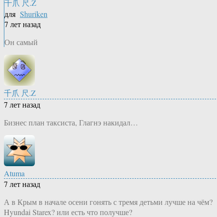
千爪 尺.Z
для
Shuriken
7 лет назад
Он самый
千爪 尺.Z
7 лет назад
Бизнес план таксиста, Глагнэ накидал…
Atuma
7 лет назад
А в Крым в начале осени гонять с тремя детьми лучше на чём?
Hyundai Starex? или есть что получше?