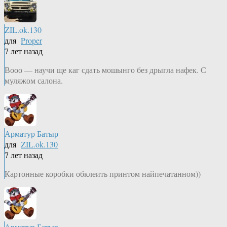
ZIL.ok.130
для
Proper
7 лет назад
Вооо — научи ще каг сдать мошынго без дрыгла нафек. С
муляжом салона.
Арматур Батыр
для
ZIL.ok.130
7 лет назад
Картонные коробки обклеить принтом найпечатанном))
Арматур Батыр