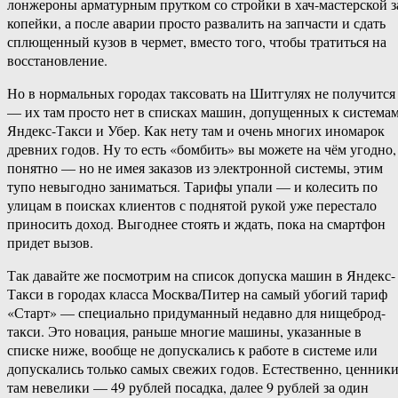
лонжероны арматурным прутком со стройки в хач-мастерской з
копейки, а после аварии просто развалить на запчасти и сдать
сплющенный кузов в чермет, вместо того, чтобы тратиться на
восстановление.
Но в нормальных городах таксовать на Шитгулях не получится
— их там просто нет в списках машин, допущенных к система
Яндекс-Такси и Убер. Как нету там и очень многих иномарок
древних годов. Ну то есть «бомбить» вы можете на чём угодно,
понятно — но не имея заказов из электронной системы, этим
тупо невыгодно заниматься. Тарифы упали — и колесить по
улицам в поисках клиентов с поднятой рукой уже перестало
приносить доход. Выгоднее стоять и ждать, пока на смартфон
придет вызов.
Так давайте же посмотрим на список допуска машин в Яндекс-
Такси в городах класса Москва/Питер на самый убогий тариф
«Старт» — специально придуманный недавно для нищеброд-
такси. Это новация, раньше многие машины, указанные в
списке ниже, вообще не допускались к работе в системе или
допускались только самых свежих годов. Естественно, ценник
там невелики — 49 рублей посадка, далее 9 рублей за один