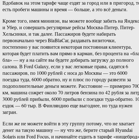
Вдобавок на этом тарифе чаще ездят за город или в пригород, т
есть пробеги машины и время — больше, а это всё деньги.
Кроме того, имея минивэн, вы можете вообще забить на Яндек
и Убер, и совершать регулярные рейсы Москва-Питер, Питер-
Хельсинки, и так далее. Пассажиров будете набирать
первоначально через BlaBlaCar, раздавать визиточки,
постепенно у вас появится некоторая постоянная клиентура,
которая будет платить вам прямо в карман, без процента на «бла
бла» — ну а на сайте вы будете добирать загрузку до полного
салона. В Ford Galaxy, если у вас легковые права, садятся 6
пассажиров, по 1000 рублей с носа до Москвы — это 6000
поездка туда, 6000 обратно, ну и плюс по городу развезти за
подополнительные деньги можете. Расстояние — примерно 70
км, машина сожрет около 70 литров бензина по 42 рубля за литр
3000 рублей прибыли, 6000 прибыли с поездки туда-обратно. 1
ездок — 60 тыр. В Финляндию еще выгоднее, но туда нужен
загран.
Если же не можете войти в эту группу потому, что не хватает
денег на такую машину — ну что же, берите старый Hyundai
Solaris или Ford Focus, и начинайте ездить в тарифе «нищеброд»