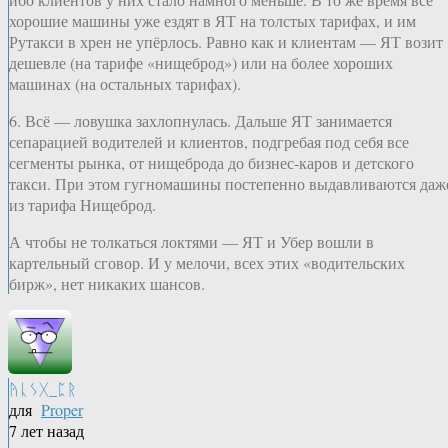
хорошие машины уже ездят в ЯТ на толстых тарифах, и им
Рутакси в хрен не упёрлось. Равно как и клиентам — ЯТ возит
дешевле (на тарифе «нищеброд») или на более хороших
машинах (на остальных тарифах).
6. Всё — ловушка захлопнулась. Дальше ЯТ занимается
сепарацией водителей и клиентов, подгребая под себя все
сегменты рынка, от нищеброда до бизнес-каров и детского
такси. При этом гугномашины постепенно выдавливаются даж
из тарифа Нищеброд.
А чтобы не толкаться локтями — ЯТ и Убер вошли в
картельный сговор. И у мелочи, всех этих «водительских
бирж», нет никаких шансов.
ᚤᚳᛊᚷ_ᛈᚱ
для
Proper
7 лет назад