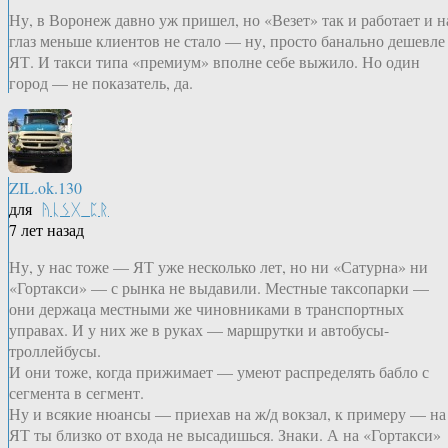
Ну, в Воронеж давно уж пришел, но «Везет» так и работает и н
глаз меньше клиентов не стало — ну, просто банально дешевле
ЯТ. И такси типа «премиум» вполне себе выжило. Но один
город — не показатель, да.
ZIL.ok.130
для
ᚤᚳᛊᚷ_ᛈᚱ
7 лет назад
Ну, у нас тоже — ЯТ уже несколько лет, но ни «Сатурна» ни
«Гортакси» — с рынка не выдавили. Местные таксопарки —
они держаца местными же чиновниками в транспортных
управах. И у них же в руках — маршрутки и автобусы-
троллейбусы.
И они тоже, когда прижимает — умеют распределять бабло с
сегмента в сегмент.
Ну и всякие нюансы — приехав на ж/д вокзал, к примеру — на
ЯТ ты близко от входа не высадишься. Знаки. А на «Гортакси»