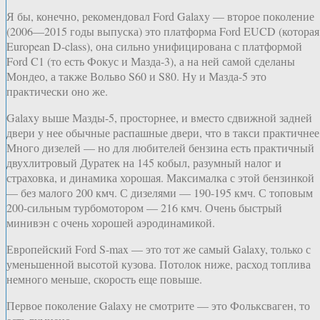
Я бы, конечно, рекомендовал Ford Galaxy — второе поколение
(2006—2015 годы выпуска) это платформа Ford EUCD (которая
European D-class), она сильно унифицирована с платформой
Ford C1 (то есть Фокус и Мазда-3), а на ней самой сделаны
Мондео, а также Вольво S60 и S80. Ну и Мазда-5 это
практически оно же.
Galaxy выше Мазды-5, просторнее, и вместо сдвижной задней
двери у нее обычные распашные двери, что в такси практичнее
Много дизелей — но для любителей бензина есть практичный
двухлитровый Дуратек на 145 кобыл, разумный налог и
страховка, и динамика хорошая. Максималка с этой бензинкой
— без малого 200 кмч. С дизелями — 190-195 кмч. С топовым
200-сильным турбомотором — 216 кмч. Очень быстрый
минивэн с очень хорошей аэродинамикой.
Европейский Ford S-max — это тот же самый Galaxy, только с
уменьшенной высотой кузова. Потолок ниже, расход топлива
немного меньше, скорость еще повыше.
Первое поколение Galaxy не смотрите — это Фольксваген, то