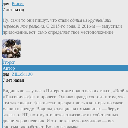
для
Proper
7 лет назад
Ну, сами то они пишут, что стали
одним из крупнейших
перевозчиков региона
. С 2015-го года. В 2016-м — запустили
приложение, кот. само определяет твоё местоположение.
Proper
Автор
для
ZIL.ok.130
7 лет назад
Видишь ли — у нас в Питере тоже полно всяких такси, «Везёт»
«Таксовичкофф» и прочего. Однако правда состоит в том, что
эти таксопарки фактически превратились в конторы по сдаче
машин в аренду. Водилы, ездящие на их машинах — берут
заказы от ЯТ, потому что поток заказов от их собственных
диспетчеров невелик. И это не какое-то жучилово — вся
система так работает. Вот их рекламка: