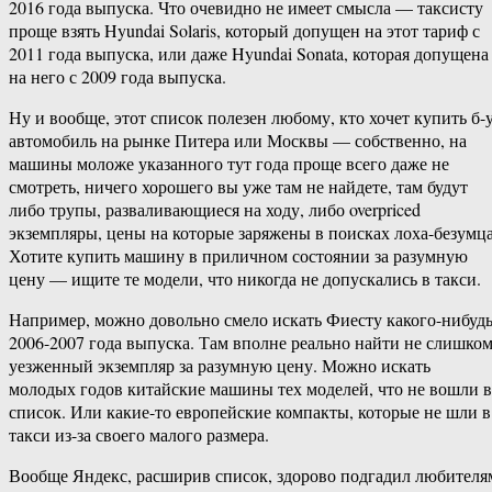
2016 года выпуска. Что очевидно не имеет смысла — таксисту
проще взять Hyundai Solaris, который допущен на этот тариф с
2011 года выпуска, или даже Hyundai Sonata, которая допущена
на него с 2009 года выпуска.
Ну и вообще, этот список полезен любому, кто хочет купить б-
автомобиль на рынке Питера или Москвы — собственно, на
машины моложе указанного тут года проще всего даже не
смотреть, ничего хорошего вы уже там не найдете, там будут
либо трупы, разваливающиеся на ходу, либо overpriced
экземпляры, цены на которые заряжены в поисках лоха-безумца
Хотите купить машину в приличном состоянии за разумную
цену — ищите те модели, что никогда не допускались в такси.
Например, можно довольно смело искать Фиесту какого-нибуд
2006-2007 года выпуска. Там вполне реально найти не слишко
уезженный экземпляр за разумную цену. Можно искать
молодых годов китайские машины тех моделей, что не вошли в
список. Или какие-то европейские компакты, которые не шли в
такси из-за своего малого размера.
Вообще Яндекс, расширив список, здорово подгадил любителя