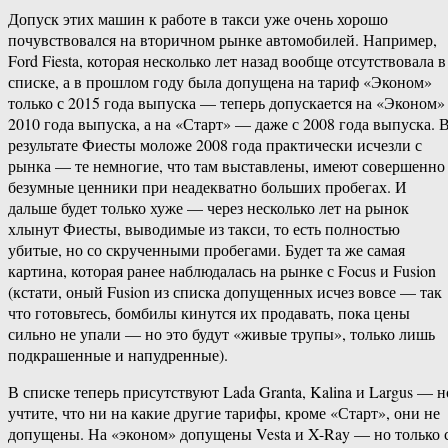
Допуск этих машин к работе в такси уже очень хорошо
почувствовался на вторичном рынке автомобилей. Например,
Ford Fiesta, которая несколько лет назад вообще отсутствовала в
списке, а в прошлом году была допущена на тариф «Эконом»
только с 2015 года выпуска — теперь допускается на «Эконом»
2010 года выпуска, а на «Старт» — даже с 2008 года выпуска. 
результате Фиесты моложе 2008 года практически исчезли с
рынка — те немногие, что там выставлены, имеют совершенно
безумные ценники при неадекватно больших пробегах. И
дальше будет только хуже — через несколько лет на рынок
хлынут Фиесты, выводимые из такси, то есть полностью
убитые, но со скрученными пробегами. Будет та же самая
картина, которая ранее наблюдалась на рынке с Focus и Fusion
(кстати, оный Fusion из списка допущенных исчез вовсе — так
что готовьтесь, бомбилы кинутся их продавать, пока цены
сильно не упали — но это будут «живые трупы», только лишь
подкрашенные и напудренные).
В списке теперь присутствуют Lada Granta, Kalina и Largus — н
учтите, что ни на какие другие тарифы, кроме «Старт», они не
допущены. На «эконом» допущены Vesta и X-Ray — но только 