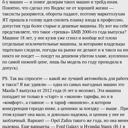
б-у машин — и помог дилерам таких машин и трейд-инам.
Понятно, что сделал это Яндекс не от хорошей жизни —
таксисты разоряются, обороты падают, поэтому маркетолухам
ЯТ пришла в голову идея снизить планку входа в профессию,
допустив туда более старые и дешевые машины. Ну вот вы себе
представляете, что такое «трешка» БМВ 2000-го года выпуска?
Машине 18 лет, у нее кузов уже сгнил и вообще всё плохо
(отдельные исключительные машины, за которыми владельцы
тщательно следили, погоды на рынке не делают и в такси на н
никто не поедет — поедут на дешевом убитом хламе, купленн
по самой нижней цене, лишь бы модель по году проходила в
допуск).
PS. Так вы спросите — какой же лучший автомобиль для работ
в такси? Я вас удивлю — одна из самых выгодных машин это
Mazda-5 выпуска от 2012 года (6 лет и моложе). Эта машина
попадает не только в «старт» и «эконом» тарифы, но и в
«комфорт», а главное — в тариф «минивэн», в котором
конкуренция гораздо ниже, а ценники за поездку — выше . Пр
этом кушает она мало, и довольно надежна, и ценник у нее не
заоблачный. Вариант — Opel Zafira такого же года, но она мене
надежна. Еще варианты — Ford Galaxy и Hyundai Starex (H-1 в