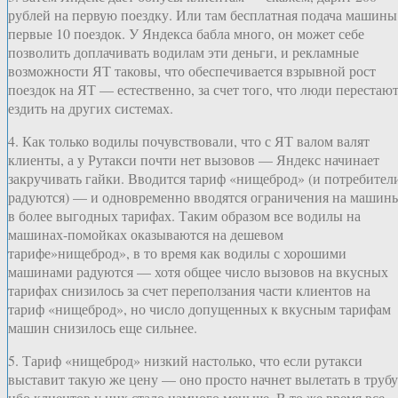
рублей на первую поездку. Или там бесплатная подача машины
первые 10 поездок. У Яндекса бабла много, он может себе
позволить доплачивать водилам эти деньги, и рекламные
возможности ЯТ таковы, что обеспечивается взрывной рост
поездок на ЯТ — естественно, за счет того, что люди перестаю
ездить на других системах.
4. Как только водилы почувствовали, что с ЯТ валом валят
клиенты, а у Рутакси почти нет вызовов — Яндекс начинает
закручивать гайки. Вводится тариф «нищеброд» (и потребител
радуются) — и одновременно вводятся ограничения на машин
в более выгодных тарифах. Таким образом все водилы на
машинах-помойках оказываются на дешевом
тарифе»нищеброд», в то время как водилы с хорошими
машинами радуются — хотя общее число вызовов на вкусных
тарифах снизилось за счет переползания части клиентов на
тариф «нищеброд», но число допущенных к вкусным тарифам
машин снизилось еще сильнее.
5. Тариф «нищеброд» низкий настолько, что если рутакси
выставит такую же цену — оно просто начнет вылетать в трубу
ибо клиентов у них стало намного меньше. В то же время все