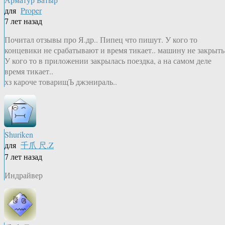
для
Proper
7 лет назад
Почитал отзывы про Я.др.. Пипец что пишут. У кого то
концевики не срабатывают и время тикает.. машину не закрыть.
У кого то в приложении закрылась поездка, а на самом деле
время тикает..
хз кароче товарищЪ джэнираль..
Shuriken
для
千爪 尺.Z
7 лет назад
Индрайвер