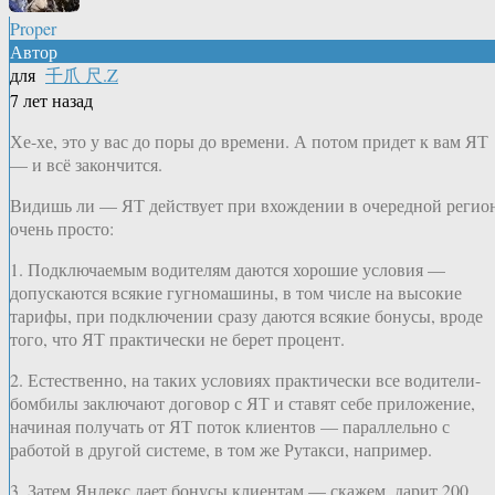
Proper
Автор
для
千爪 尺.Z
7 лет назад
Хе-хе, это у вас до поры до времени. А потом придет к вам ЯТ
— и всё закончится.
Видишь ли — ЯТ действует при вхождении в очередной регио
очень просто:
1. Подключаемым водителям даются хорошие условия —
допускаются всякие гугномашины, в том числе на высокие
тарифы, при подключении сразу даются всякие бонусы, вроде
того, что ЯТ практически не берет процент.
2. Естественно, на таких условиях практически все водители-
бомбилы заключают договор с ЯТ и ставят себе приложение,
начиная получать от ЯТ поток клиентов — параллельно с
работой в другой системе, в том же Рутакси, например.
3. Затем Яндекс дает бонусы клиентам — скажем, дарит 200