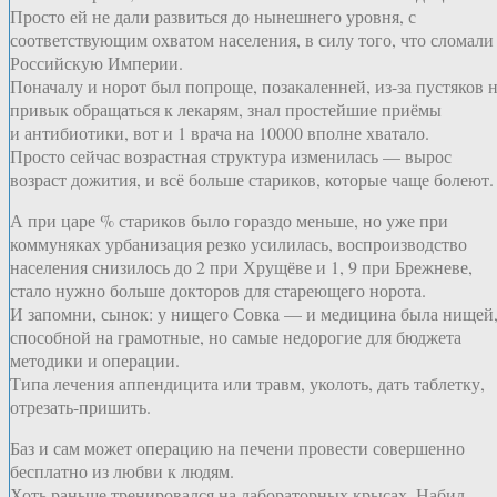
Просто ей не дали развиться до нынешнего уровня, с
соответствующим охватом населения, в силу того, что сломали
Российскую Империи.
Поначалу и норот был попроще, позакаленней, из-за пустяков 
привык обращаться к лекарям, знал простейшие приёмы
и антибиотики, вот и 1 врача на 10000 вполне хватало.
Просто сейчас возрастная структура изменилась — вырос
возраст дожития, и всё больше стариков, которые чаще болеют.
А при царе % стариков было гораздо меньше, но уже при
коммуняках урбанизация резко усилилась, воспроизводство
населения снизилось до 2 при Хрущёве и 1, 9 при Брежневе,
стало нужно больше докторов для стареющего норота.
И запомни, сынок: у нищего Совка — и медицина была нищей
способной на грамотные, но самые недорогие для бюджета
методики и операции.
Типа лечения аппендицита или травм, уколоть, дать таблетку,
отрезать-пришить.
Баз и сам может операцию на печени провести совершенно
бесплатно из любви к людям.
Хоть раньше тренировался на лабораторных крысах. Набил