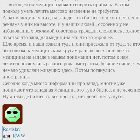
— вообщем их медицина может генерить прибыль. В этом
подходе уметь лечить массово население не требуется.
А раз медицина у них, на западе , это бизнес то и соотвественн
реклама у них на высоте, и у наших людей , особенно у не
избалованных рекламой советских граждан, сложилось ложное
чувство что западная медицина это что то хорошее.
Шло время, и наши ездили туда и они приезжали от туда, те кто
был близко к медицинским кругам раньше всех поняли что
медицины на западе в нашем понимании нет, потом к нам
лечится потянулись разного рода эмигранты, бывшие наши, че
немало удивляли живущих здесь. Потом потянулись
иностранцы.
Сегодня когда много информации про запад, многие уже
понимают что западная медицина это тупо бизнес, а не лечение
Ну а там где бизнес то все просто , нет денег нет услуги.
Rostislav
для
RWW