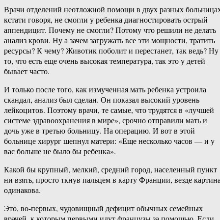
Врачи отделений неотложной помощи в двух разных больницах
кстати говоря, не смогли у ребенка диагностировать острый
аппендицит. Почему не смогли? Потому что решили не делать
анализ крови. Ну а зачем загружать все эти мощности, тратить
ресурсы? К чему? Животик поболит и перестанет, так ведь? Ну
то, что есть еще очень высокая температура, так это у детей
бывает часто.
И только после того, как измученная мать ребенка устроила
скандал, анализ был сделан. Он показал высокий уровень
лейкоцитов. Поэтому врачи, те самые, что трудятся в «лучшей
системе здравоохранения в мире», срочно отправили мать и
дочь уже в третью больницу. На операцию. И вот в этой
больнице хирург шепнул матери: «Еще несколько часов — и у
вас больше не было бы ребенка».
Какой бы крупный, мелкий, средний город, населенный пункт
ни взять, просто ткнув пальцем в карту Франции, везде картин
одинакова.
Это, во-первых, чудовищный дефицит обычных семейных
врачей, к которым первыми идут французы за помощью. Если,