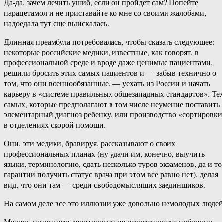
Да-да, зачем лечить ушиб, если он пройдет сам? Попейте
парацетамол и не приставайте ко мне со своими жалобами,
надоедала тут еще выискалась.
Длинная преамбула потребовалась, чтобы сказать следующее:
некоторые российские медики, известные, как говорят, в
профессиональной среде и вроде даже ценимые пациентами,
решили бросить этих самых пациентов и — забыв технично о
том, что они военнообязанные, — уехать из России и начать
карьеру в «системе правильных общезападных стандартов». Те
самых, которые предполагают в том числе неумение поставить
элементарный диагноз ребенку, или производство «сортировк
в отделениях скорой помощи.
Они, эти медики, бравируя, рассказывают о своих
профессиональных планах (ну удачи им, конечно, выучить
языки, терминологию, сдать несколько туров экзаменов, да и то
гарантии получить статус врача при этом все равно нет), делая
вид, что они там — среди свободомыслящих заединщиков.
На самом деле все это иллюзии уже довольно немолодых людей
Медику правилами деонтологии не рекомендуется публично