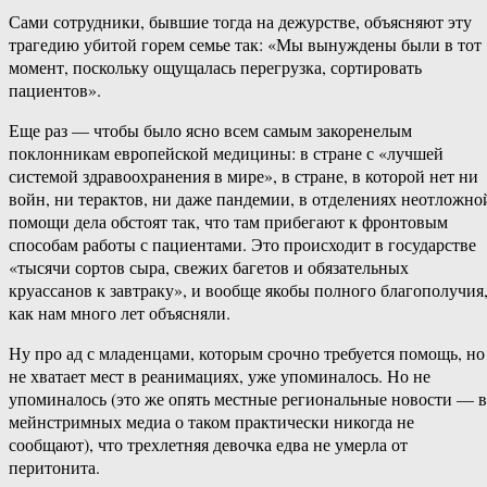
Сами сотрудники, бывшие тогда на дежурстве, объясняют эту
трагедию убитой горем семье так: «Мы вынуждены были в тот
момент, поскольку ощущалась перегрузка, сортировать
пациентов».
Еще раз — чтобы было ясно всем самым закоренелым
поклонникам европейской медицины: в стране с «лучшей
системой здравоохранения в мире», в стране, в которой нет ни
войн, ни терактов, ни даже пандемии, в отделениях неотложно
помощи дела обстоят так, что там прибегают к фронтовым
способам работы с пациентами. Это происходит в государстве
«тысячи сортов сыра, свежих багетов и обязательных
круассанов к завтраку», и вообще якобы полного благополучия
как нам много лет объясняли.
Ну про ад с младенцами, которым срочно требуется помощь, но
не хватает мест в реанимациях, уже упоминалось. Но не
упоминалось (это же опять местные региональные новости — в
мейнстримных медиа о таком практически никогда не
сообщают), что трехлетняя девочка едва не умерла от
перитонита.