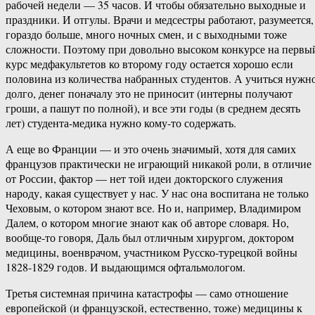
рабочей недели — 35 часов. И чтобы обязательно выходные и
праздники. И отгулы. Врачи и медсестры работают, разумеется,
гораздо больше, много ночных смен, и с выходными тоже
сложности. Поэтому при довольно высоком конкурсе на первы
курс медфакультетов ко второму году остается хорошо если
половина из количества набранных студентов. А учиться нужн
долго, денег поначалу это не приносит (интерны получают
гроши, а пашут по полной), и все эти годы (в среднем десять
лет) студента-медика нужно кому-то содержать.
А еще во Франции — и это очень значимый, хотя для самих
французов практически не играющий никакой роли, в отличие
от России, фактор — нет той идеи докторского служения
народу, какая существует у нас. У нас она воспитана не только
Чеховым, о котором знают все. Но и, например, Владимиром
Далем, о котором многие знают как об авторе словаря. Но,
вообще-то говоря, Даль был отличным хирургом, доктором
медицины, военврачом, участником Русско-турецкой войны
1828-1829 годов. И выдающимся офтальмологом.
Третья системная причина катастрофы — само отношение
европейской (и французской, естественно, тоже) медицины к