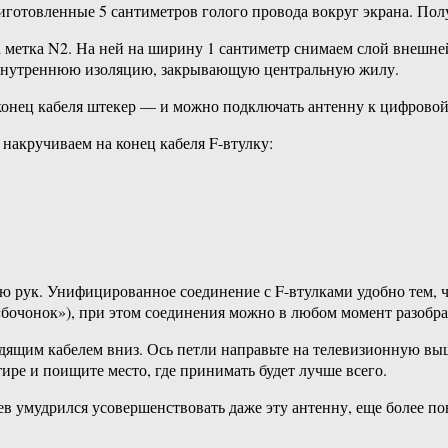
иготовленные 5 сантиметров голого провода вокруг экрана. Полу
а метка N2. На ней на ширину 1 сантиметр снимаем слой внешней
я внутреннюю изоляцию, закрывающую центральную жилу.
 конец кабеля штекер — и можно подключать антенну к цифровой
накручиваем на конец кабеля F-втулку:
ью рук. Унифицированное соединение с F-втулками удобно тем, 
бочонок»), при этом соединения можно в любом момент разобрать
ящим кабелем вниз. Ось петли направьте на телевизионную вы
тире и поищите место, где принимать будет лучше всего.
умудрился усовершенствовать даже эту антенну, еще более повы