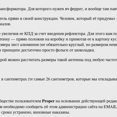
нсформатора. Для которого нужен вч феррит, и вообще там паят
атель прямо в своей конструкции. Человек, который её придумал 
иалов.
е увеличив ее КПД за счет введения рефлектора. Для этого вам
нтенну — прямо положив на коробку и примотав ее к картону ку
азмера лист алюминия (не обязательно круглый, но размером не
 принципе достаточно просто фольги от шоколадки.
рой можно рассчитать размеры такой антенны под любую частот
 в сантиметрах (те самые 26 сантиметров, которые мы откладыва
Proper
бществе пользователем
на основании действующей реда
ам необходимо сообщить об этом администрации сайта на EMAI
 сроки устранено, виновные наказаны.