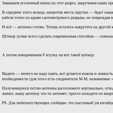
Замыкаем оголенный конец на этот разрез, закручивая наши пр
В середине этого кольца, напротив места скрутки — будет наш
кабеля точно по краям сантиметрового разрыва, не поврежда
И всё — антенна готова. Теперь осталось накрутить на другой
Штекер лучше всего сделать современным способом — сначала 
А потом наворачиваем F-втулку на вот такой штекер:
Видите — ничего не надо паять, всё делается ножом и ловкост
необходимости (для этого есть соединители М-М, называемые «
Получившуюся петлю антенны расположите вертикально, отход
значит, нашу антенну что-то затеняет, просто походите по квар
PS. Для любопытствующих сообщаю, что пытливый ум китайцев 