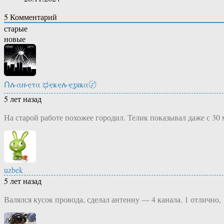
5
Комментарий
старые
новые
Ոሉαዙҿτα ಭҿҝҿሉҿʓяҝα〄
5 лет назад
На старой работе похожее городил. Телик показывал даже с 30 
uzbek
5 лет назад
Валялся кусок провода, сделал антенну — 4 канала. 1 отлично, 1