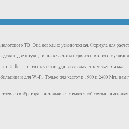
аналогового ТВ. Она довольно узкополосная. Формула для расчета
 сделать две штуки, точно в частоты первого и второго мультип
 +12 db — то очень многие удивятся тому, что может эта малы
ильника и для Wi-Fi. Только для частот в 1900 и 2400 Мгц вам 
петлевого вибратора Пистолькорса с емкостной связью, имеюща