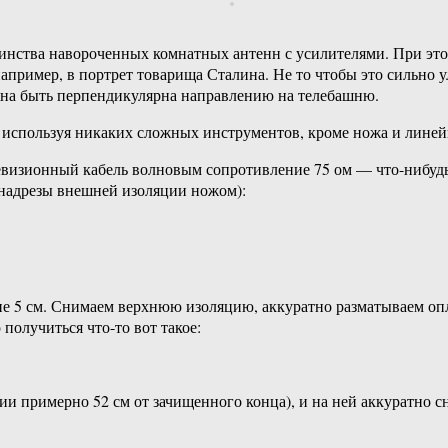
шинства навороченных комнатных антенн с усилителями. При этом
например, в портрет товарища Сталина. Не то чтобы это сильно
лжна быть перпендикулярна направлению на телебашню.
е используя никаких сложных инструментов, кроме ножа и линей
изионный кабель волновым сопротивление 75 ом — что-нибудь в
 надрезы внешней изоляции ножом):
ие 5 см. Снимаем верхнюю изоляцию, аккуратно разматываем оп
олучиться что-то вот такое:
нии примерно 52 см от зачищенного конца), и на ней аккуратно