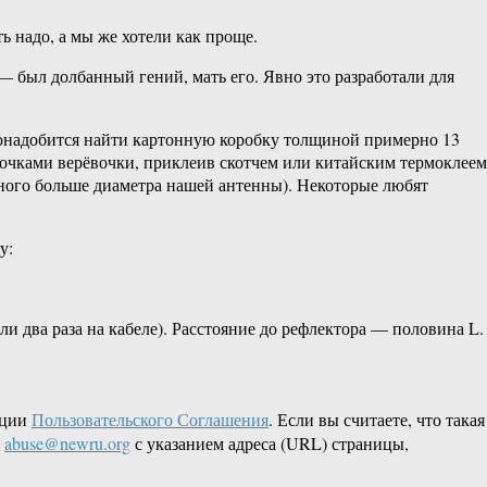
ь надо, а мы же хотели как проще.
— был долбанный гений, мать его. Явно это разработали для
 понадобится найти картонную коробку толщиной примерно 13
сочками верёвочки, приклеив скотчем или китайским термоклеем
много больше диаметра нашей антенны). Некоторые любят
у:
ли два раза на кабеле). Расстояние до рефлектора — половина L.
кции
Пользовательского Соглашения
. Если вы считаете, что такая
L
abuse@newru.org
с указанием адреса (URL) страницы,