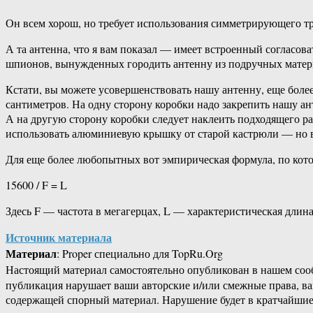
Он всем хорош, но требует использования симметрирующего тра
А та антенна, что я вам показал — имеет встроенный согласов
шпионов, вынужденных городить антенну из подручных матер
Кстати, вы можете усовершенствовать нашу антенну, еще боле
сантиметров. На одну сторону коробки надо закрепить нашу а
А на другую сторону коробки следует наклеить подходящего р
использовать алюминиевую крышку от старой кастрюли — но в
Для еще более любопытных вот эмпирическая формула, по кото
15600 / F = L
Здесь F — частота в мегагерцах, L — характеристическая длина
Источник материала
Материал
: Proper специально для TopRu.Org
Настоящий материал самостоятельно опубликован в нашем соо
публикация нарушает ваши авторские и/или смежные права, в
содержащей спорный материал. Нарушение будет в кратчайшие