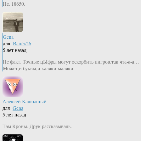
Не. 18650.
Gena
для
Ванёк26
5 лет назад
Не факт. Точные цЫфры могут оскорбить нигров,так чта-а-а…
Может,и буквы,и каляки-маляки.
Алексей Калюжный
для
Gena
5 лет назад
Там Кроны. Друк рассказываль.