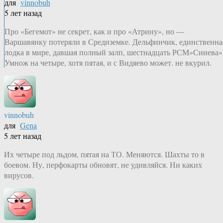
для
vinnobuh
5 лет назад
Про «Бегемот» не секрет, как и про «Атрину», но —
Варшавянку потеряли в Средиземке. Дельфинчик, единственна
лодка в мире, давшая полный залп, шестнадцать РСМ»Синева»
Умнож на четыре, хотя пятая, и с Видяево может. не вкурил.
vinnobuh
для
Gena
5 лет назад
Их четыре под льдом, пятая на ТО. Меняются. Шахты то в
боевом. Ну, перфокарты обновят, не удивляйся. Ни каких
вирусов.