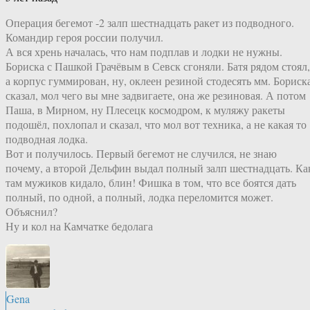
Операция бегемот -2 залп шестнадцать ракет из подводного.
Командир героя россии получил.
А вся хрень началась, что нам подплав и лодки не нужны.
Бориска с Пашкой Грачёвым в Севск сгоняли. Батя рядом стоял,
а корпус гуммирован, ну, оклеен резиной стодесять мм. Бориск
сказал, мол чего вы мне задвигаете, она же резиновая. А потом
Паша, в Мирном, ну Плесецк космодром, к муляжу ракеты
подошёл, похлопал и сказал, что мол вот техника, а не какая то
подводная лодка.
Вот и получилось. Первый бегемот не случился, не знаю
почему, а второй Дельфин выдал полный залп шестнадцать. Ка
там мужиков кидало, блин! Фишка в том, что все боятся дать
полный, по одной, а полный, лодка переломится может.
Объяснил?
Ну и кол на Камчатке бедолага
Gena