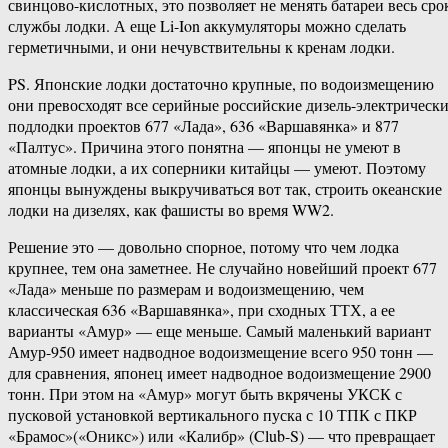
свинцово-кислотных, это позволяет не менять батареи весь сро
службы лодки. А еще Li-Ion аккумуляторы можно сделать
герметичными, и они нечувствительны к кренам лодки.
PS. Японские лодки достаточно крупные, по водоизмещению
они превосходят все серийные российские дизель-электрическ
подлодки проектов 677 «Лада», 636 «Варшавянка» и 877
«Палтус». Причина этого понятна — японцы не умеют в
атомные лодки, а их соперники китайцы — умеют. Поэтому
японцы вынуждены выкручиваться вот так, строить океанские
лодки на дизелях, как фашисты во время WW2.
Решение это — довольно спорное, потому что чем лодка
крупнее, тем она заметнее. Не случайно новейший проект 677
«Лада» меньше по размерам и водоизмещению, чем
классическая 636 «Варшавянка», при сходных ТТХ, а ее
варианты «Амур» — еще меньше. Самый маленький вариант
Амур-950 имеет надводное водоизмещение всего 950 тонн —
для сравнения, японец имеет надводное водоизмещение 2900
тонн. При этом на «Амур» могут быть вкрячены УКСК с
пусковой установкой вертикального пуска с 10 ТПК с ПКР
«Брамос»(«Оникс») или «Калибр» (Club-S) — что превращает