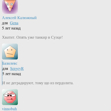
Алексей Калюжный
для
Gena
5 лет назад
Хватит. Опять уже танкир в Суэце!
Базилевс
для
SergeyR
5 лет назад
И не деградируют, тому що из пердолита.
vinnobuh