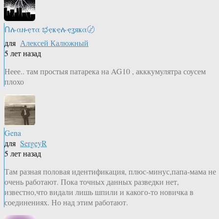
Ոሉαዙҿτα ಭҿҝҿሉҿʓяҝα〄
для
Алексей Калюжный
5 лет назад
Неее.. там простыя патарека на AG10 , акккумулятра соусем
плохо
Gena
для
SergeyR
5 лет назад
Там разная половая идентификация, плюс-минус,папа-мама не
очень работают. Пока точных данных разведки нет,
известно,что видали лишь шпили и какого-то новичка в
соединениях. Но над этим работают.