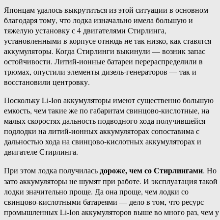
Японцам удалось выкрутиться из этой ситуации в основном
благодаря тому, что лодка изначально имела большую и
тяжелую установку с 4 двигателями Стирлинга,
установленными в корпусе отнюдь не так низко, как ставятся
аккумуляторы. Когда Стирлинги выкинули — возник запас
остойчивости. Литий-ионные батареи перераспределили в
трюмах, опустили элементы дизель-генераторов — так и
восстановили центровку.
Поскольку Li-Ion аккумуляторы имеют существенно большую
емкость, чем такие же по габаритам свинцово-кислотные, на
малых скоростях дальность подводного хода получившейся
подлодки на литий-ионных аккумуляторах сопоставима с
дальностью хода на свинцово-кислотных аккумуляторах и
двигателе Стирлинга.
дороже, чем со Стирлингами
При этом лодка получилась
. Но
зато аккумуляторы не шумят при работе. И эксплуатация такой
лодки значительно проще. Да она проще, чем лодки со
свинцово-кислотными батареями — дело в том, что ресурс
промышленных Li-Ion аккумуляторов выше во много раз, чем у