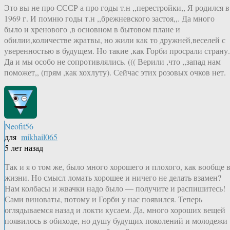
Это вы не про СССР а про годы т.н ,,перестройки,, Я родился в
1969 г. И помню годы т.н ,,брежневского застоя,,. Да много
было и хренового ,в основном в бытовом плане и
обилии,количестве жратвы, но жили как то дружней,веселей с
уверенностью в будущем. Но такие ,как Горби просрали страну.
Да и мы особо не сопротивлялись. ((( Верили ,что ,,запад нам
поможет,, (прям ,как хохлуту). Сейчас этих розовых очков нет.
Neofit56
для
mikhail065
5 лет назад
Так и я о том же, было много хорошего и плохого, как вообще 
жизни. Но смысл ломать хорошее и ничего не делать взамен?
Нам колбасы и жвачки надо было — получите и распишитесь!
Сами виноваты, потому и Горби у нас появился. Теперь
оглядываемся назад и локти кусаем. Да, много хороших вещей
появилось в обиходе, но душу будущих поколений и молодежи