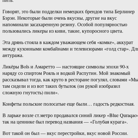
Говорят, это были подделки немецких брендов типа Берлинер
Бэрэн. Некоторые были очень вкусны, другие на вкус
напоминали засахаренную резину. Особой популярностью
пользовались ликеры из киви, такие, купоросного цвета.
Эта дрянь стояла в каждом уважающем себя «комке», аккурат
между кухонными комбайнами и телевизорами «голд стар». Дл
антуража.
Ликёры Bols и Амаретто — настоящие символы эпохи 90-х
наряду со спиртом Рояль и водкой Распутин. Мой знакомый
рассказывал тогда, как круто в ресторане погулял, словами «М
там сидели и из вот таких бутылок (он рукой изобразил
сложную гнутость) пили».
Конфеты польские полосатые еще были… гадость редкостная.
В ларьке возле ст.метро продавался синий ликер «Blue Quraqao
так на ценнике был перевод названия — «Голубая курага».
Вот такой он был — вкус перестройки, вкус новой России.