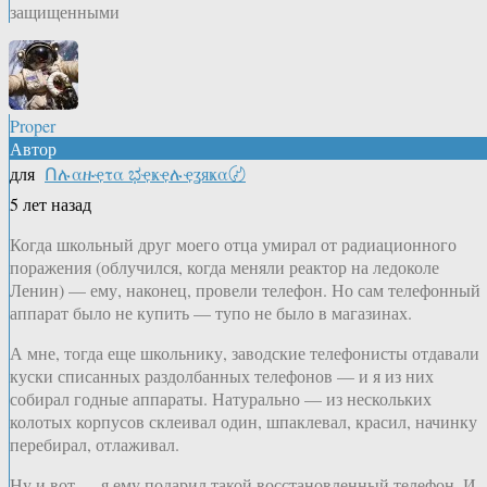
защищенными
Proper
Автор
для
Ոሉαዙҿτα ಭҿҝҿሉҿʓяҝα〄
5 лет назад
Когда школьный друг моего отца умирал от радиационного
поражения (облучился, когда меняли реактор на ледоколе
Ленин) — ему, наконец, провели телефон. Но сам телефонный
аппарат было не купить — тупо не было в магазинах.
А мне, тогда еще школьнику, заводские телефонисты отдавали
куски списанных раздолбанных телефонов — и я из них
собирал годные аппараты. Натурально — из нескольких
колотых корпусов склеивал один, шпаклевал, красил, начинку
перебирал, отлаживал.
Ну и вот — я ему подарил такой восстановленный телефон. И