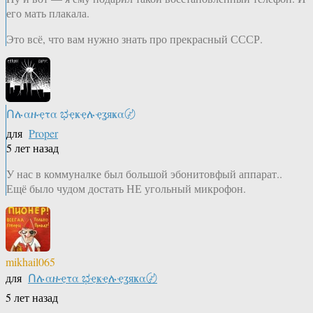
его мать плакала.
Это всё, что вам нужно знать про прекрасный СССР.
Ոሉαዙҿτα ಭҿҝҿሉҿʓяҝα〄
для
Proper
5 лет назад
У нас в коммуналке был большой эбонитовфый аппарат..
Ещё было чудом достать НЕ угольный микрофон.
mikhail065
для
Ոሉαዙҿτα ಭҿҝҿሉҿʓяҝα〄
5 лет назад