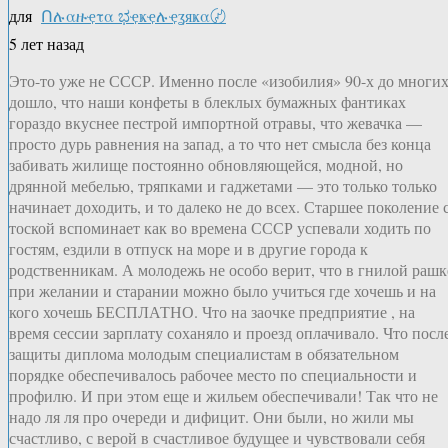
для
Ոሉαዙҿτα ಭҿҝҿሉҿʓяҝα〄
5 лет назад
Это-то уже не СССР. Именно после «изобилия» 90-х до многи
дошло, что наши конфеты в блеклых бумажных фантиках
гораздо вкуснее пестрой импортной отравы, что жевачка —
просто дурь равнения на запад, а то что нет смысла без конца
забивать жилище постоянно обновляющейся, модной, но
дрянной мебелью, тряпками и гаджетами — это только только
начинает доходить, и то далеко не до всех. Старшее поколение 
тоской вспоминает как во времена СССР успевали ходить по
гостям, ездили в отпуск на море и в другие города к
родственникам. А молодежь не особо верит, что в гнилой рашк
при желании и старании можно было учиться где хочешь и на
кого хочешь БЕСПЛАТНО. Что на заочке предприятие , на
время сессии зарплату соханяло и проезд оплачивало. Что посл
защиты диплома молодым специалистам в обязательном
порядке обеспечивалось рабочее место по специальности и
профилю. И при этом еще и жильем обеспечивали! Так что не
надо ля ля про очереди и дифицит. Они были, но жили мы
счастливо, с верой в счастливое будущее и чувствовали себя