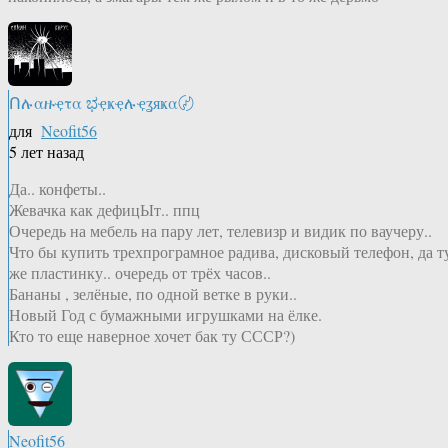
Ոሉαዙҿτα ಭҿҝҿሉҿʓяҝα〄
для
Neofit56
5 лет назад
Да.. конфеты..
Жевачка как дефицЫт.. ппц
Очередь на мебель на пару лет, телевизр и видик по ваучеру..
Что бы купить трехпрограмное радива, дисковый телефон, да т
же пластинку.. очередь от трёх часов..
Бананы , зелёные, по одной ветке в руки..
Новый Год с бумажными игрушками на ёлке.
Кто то еще наверное хочет бак ту СССР?)
Neofit56