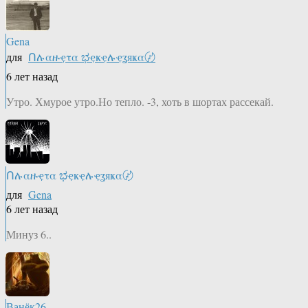
Gena
для
Ոሉαዙҿτα ಭҿҝҿሉҿʓяҝα〄
6 лет назад
Утро. Хмурое утро.Но тепло. -3, хоть в шортах рассекай.
Ոሉαዙҿτα ಭҿҝҿሉҿʓяҝα〄
для
Gena
6 лет назад
Минуз 6..
Ванёк26