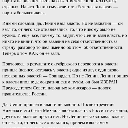
партия не рискнет взять на себя ответственность за судьбу
страны». На что Ленин ему ответил: «Есть такая партия —
партия большевиков».
Иными словами, да, Ленин взял власть. Но не захватил — он
взял то, от чего все отказывались, то, что никому было не
нужно. И ещё, все, почему-то, видят, что Ленин взял власть, но
никто не видит, что он взвалил на себя ответственность за
страну, разговор-то шёл именно об этом, об ответственности.
Теперь о том КАК он её взял.
Повторюсь, в результате октябрьского переворота к власти
пришла (вернее, осталась у власти) одна из двух одинаково
незаконных властей — Совнардеп. Но не Ленин. Ленин прише
к власти вполне демократичнским путём, он был ИЗБРАН
Председателем Совета народных комиссаров — нового
правительства России.
Да, Ленин пришел в власти не законно. После отречения
Николая и его брата Михаила любая власть в России незаконна,
других вариантов просто нет. Но Ленин не захватывал власть,
он взял то, от чего все отказались, причем взял самым