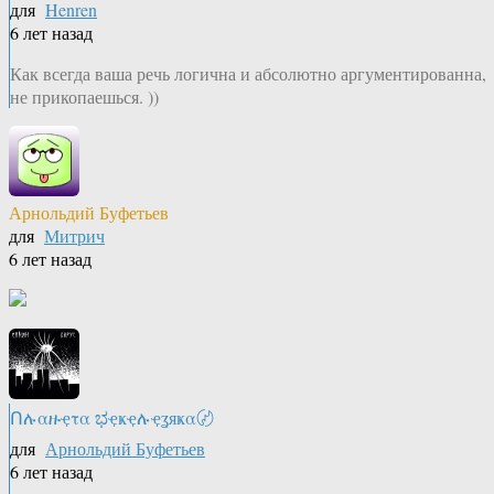
для
Henren
6 лет назад
Как всегда ваша речь логична и абсолютно аргументированна,
не прикопаешься. ))
Арнольдий Буфетьев
для
Митрич
6 лет назад
Ոሉαዙҿτα ಭҿҝҿሉҿʓяҝα〄
для
Арнольдий Буфетьев
6 лет назад