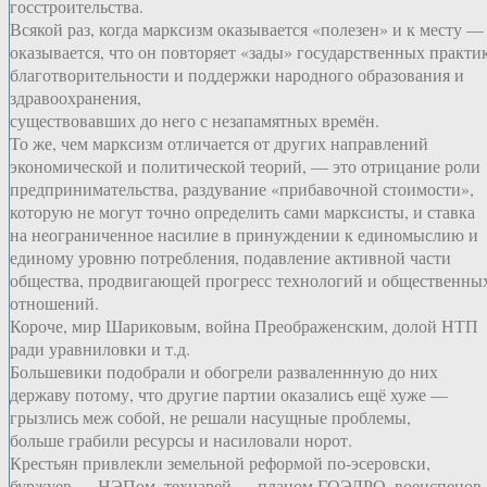
госстроительства.
Всякой раз, когда марксизм оказывается «полезен» и к месту —
оказывается, что он повторяет «зады» государственных практи
благотворительности и поддержки народного образования и
здравоохранения,
существовавших до него с незапамятных времён.
То же, чем марксизм отличается от других направлений
экономической и политической теорий, — это отрицание роли
предпринимательства, раздувание «прибавочной стоимости»,
которую не могут точно определить сами марксисты, и ставка
на неограниченное насилие в принуждении к единомыслию и
единому уровню потребления, подавление активной части
общества, продвигающей прогресс технологий и общественны
отношений.
Короче, мир Шариковым, война Преображенским, долой НТП
ради уравниловки и т.д.
Большевики подобрали и обогрели разваленнную до них
державу потому, что другие партии оказались ещё хуже —
грызлись меж собой, не решали насущные проблемы,
больше грабили ресурсы и насиловали норот.
Крестьян привлекли земельной реформой по-эсеровски,
буржуев — НЭПом, технарей — планом ГОЭЛРО, военспецов