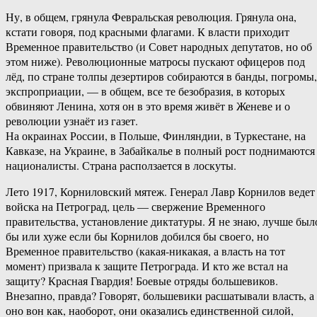
Ну, в общем, грянула Февральская революция. Грянула она,
кстати говоря, под красными флагами. К власти приходит
Временное правительство (и Совет народных депутатов, но об
этом ниже). Революционные матросы пускают офицеров под
лёд, по стране толпы дезертиров собираются в банды, погромы,
экспроприации, — в общем, все те безобразия, в которых
обвиняют Ленина, хотя он в это время живёт в Женеве и о
революции узнаёт из газет.
На окраинах России, в Польше, Финляндии, в Туркестане, на
Кавказе, на Украине, в Забайкалье в полный рост поднимаются
националисты. Страна расползается в лоскуты.
Лето 1917, Корниловский мятеж. Генерал Лавр Корнилов ведет
войска на Петроград, цель — свержение Временного
правительства, установление диктатуры. Я не знаю, лучше был
бы или хуже если бы Корнилов добился бы своего, но
Временное правительство (какая-никакая, а власть на тот
момент) призвала к защите Петрограда. И кто же встал на
защиту? Красная Гвардия! Боевые отряды большевиков.
Внезапно, правда? Говорят, большевики расшатывали власть, а
оно вон как, наоборот, они оказались единственной силой,