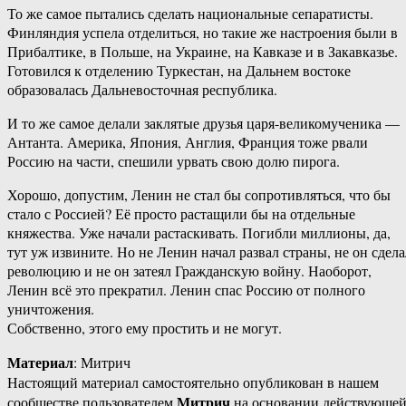
То же самое пытались сделать национальные сепаратисты.
Финляндия успела отделиться, но такие же настроения были в
Прибалтике, в Польше, на Украине, на Кавказе и в Закавказье.
Готовился к отделению Туркестан, на Дальнем востоке
образовалась Дальневосточная республика.
И то же самое делали заклятые друзья царя-великомученика —
Антанта. Америка, Япония, Англия, Франция тоже рвали
Россию на части, спешили урвать свою долю пирога.
Хорошо, допустим, Ленин не стал бы сопротивляться, что бы
стало с Россией? Её просто растащили бы на отдельные
княжества. Уже начали растаскивать. Погибли миллионы, да,
тут уж извините. Но не Ленин начал развал страны, не он сдела
революцию и не он затеял Гражданскую войну. Наоборот,
Ленин всё это прекратил. Ленин спас Россию от полного
уничтожения.
Собственно, этого ему простить и не могут.
Материал
: Митрич
Настоящий материал самостоятельно опубликован в нашем
Митрич
сообществе пользователем
на основании действующе