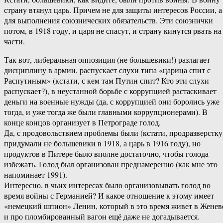
страну втянул царь. Причем не для защиты интересов России, а
для выполнения союзнических обязательств. Эти союзнички
потом, в 1918 году, и царя не спасут, и страну кинутся рвать на
части.
Так вот, либеральная оппозиция (не большевики!) разлагает
дисциплину в армии, распускает слухи типа «царица спит с
Распутиным» (кстати, с кем там Путин спит? Кто эти слухи
распускает?), в неустанной борьбе с коррупцией растаскивает
деньги на военные нужды (да, с коррупцией они боролись уже
тогда, и уже тогда же были главными коррупционерами). В
конце концов организует в Петрограде голод.
Да, с продовольствием проблемы были (кстати, продразверстку
придумали не большевики в 1918, а царь в 1916 году), но
продуктов в Питере было вполне достаточно, чтобы голода
избежать. Голод был организован преднамеренно (как мне это
напоминает 1991).
Интересно, в чьих интересах было организовывать голод во
время войны с Германией? И какое отношение к этому имеет
«немецкий шпион» Ленин, который в это время живет в Женев
и про пломбированный вагон ещё даже не догадывается.