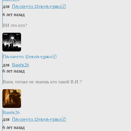
для
Ոሉαዙҿτα ಭҿҝҿሉҿʓяҝα〄
6 лет назад
ВИ это кто?
Ոሉαዙҿτα ಭҿҝҿሉҿʓяҝα〄
для
Ванёк26
6 лет назад
Ваня, титаке не знаешь кто такой В.И.?
Ванёк26
для
Ոሉαዙҿτα ಭҿҝҿሉҿʓяҝα〄
6 лет назад