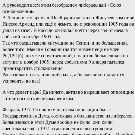
А руководил всем этим безобразием либеральный «Союз
освобождения».
А Ленин в это время в Швейцарии мечтал о Жигулевском пиве
Инессе Арманд или ещё о чем-то, но о революции 1905 года он
узнал из газет. В Россию он попал почти через год от начала
событий, в ноябре 1905 года.
Так что расшатывали ситуацию не Ленин, и не большевики.
Более того, Максим Горький (на тот момент ещё не член
РСДРП(б), но уже сочуствующий, в партию большевиков он
вступит в ноябре 1905) перед событиями 9 января пытался
предотвратить столкновения.
Раскачивают ситуацию либералы, а большевики пытаются
успокоить, во как!
А что делает царь? Да ничего, активно выращивает оппозицию
готовится стать великомучеником.
Февраль 1917. Основным центром оппозиции была
Государственная Дума, состоящая в большинстве из либералов.
Большевиков в этой Думе вообще не было, они были
арестованы ещё в 1914 за антивоенные выступления.
Кстати, большевики, как видите, были против войны. В войну