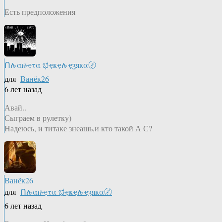
Есть предположения
Ոሉαዙҿτα ಭҿҝҿሉҿʓяҝα〄
для
Ванёк26
6 лет назад
Авай..
Сыграем в рулетку)
Надеюсь, и титаке знеашь,и кто такой А С?
Ванёк26
для
Ոሉαዙҿτα ಭҿҝҿሉҿʓяҝα〄
6 лет назад