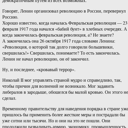
демократичным путём из всех возможных.
Говорят, Ленин организовал революцию в России, перевернул
Россию.
Хорошо известно, когда началась Февральская революция — 23
февраля 1917 года начался «бабий бунт» в хлебных очередях. А
когда закончилась февральская революция, а? Не знаете?
А закончилась она 26 октября 1917 года словами Ленина:
«Революция, о которой так долго говорили большевики,
свершилась!» Свершилась, понимаете? То есть закончилась.
Ленин не начал революцию, он её закончил.
Ну, и последнее, «кровавый террор».
Николай II мог управлять страной мудро и справедливо, так,
чтобы причин для волнений не возникало. Мог задавить
либералов в зародыше, обошелся бы малой кровью. Он этого н
сделал.
Временному правительству для наведения порядка в стране уж
пришлось бы применить более жесткие меры и пострадали бы
уже сотни или тысячи. Но и они на это не пошли. Они
продолжили разваливать армию, экономику, промышленность,