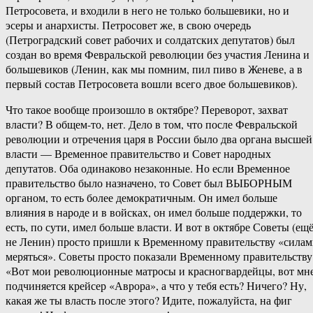
Петросовета, и входили в него не только большевики, но и
эсеры и анархисты. Петросовет же, в свою очередь
(Петроградский совет рабочих и солдатских депутатов) был
создан во время Февральской революции без участия Ленина и
большевиков (Ленин, как мы помним, пил пиво в Женеве, а в
первый состав Петросовета вошли всего двое большевиков).
Что такое вообще произошло в октябре? Переворот, захват
власти? В общем-то, нет. Дело в том, что после Февральской
революции и отречения царя в России было два органа высшей
власти — Временное правительство и Совет народных
депутатов. Оба одинаково незаконные. Но если Временное
правительство было назначено, то Совет был ВЫБОРНЫМ
органом, то есть более демократичным. Он имел больше
влияния в народе и в войсках, он имел больше поддержки, то
есть, по сути, имел больше власти. И вот в октябре Советы (ещ
не Ленин) просто пришли к Временному правительству «сила
меряться». Советы просто показали Временному правительству
«Вот мои революционные матросы и красногвардейцы, вот мн
подчиняется крейсер «Аврора», а что у тебя есть? Ничего? Ну,
какая же ты власть после этого? Идите, пожалуйста, на фиг