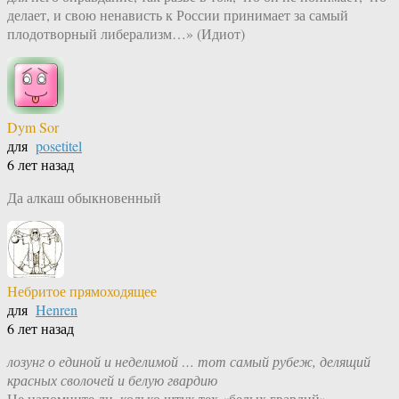
делает, и свою ненависть к России принимает за самый
плодотворный либерализм…» (Идиот)
Dym Sor
для
posetitel
6 лет назад
Да алкаш обыкновенный
Небритое прямоходящее
для
Henren
6 лет назад
лозунг о единой и неделимой … тот самый рубеж, делящий
красных сволочей и белую гвардию
Не напомните ли, колько штук тех «белых гвардий»