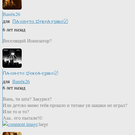
Ванёк26
для
Ոሉαዙҿτα ಭҿҝҿሉҿʓяҝα〄
6 лет назад
Веселящий Ионизатор?
Ոሉαዙҿτα ಭҿҝҿሉҿʓяҝα〄
для
Ванёк26
6 лет назад
Вань, ти шта? Закурил?
Или детсво мимо тебя прошло и титаке ув шашки не играл?
Или то и то?
Ааа.. его пытали!©
:large