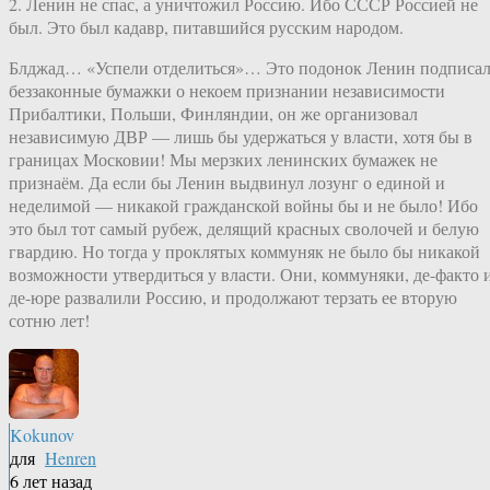
2. Ленин не спас, а уничтожил Россию. Ибо СССР Россией не
был. Это был кадавр, питавшийся русским народом.
Блджад… «Успели отделиться»… Это подонок Ленин подписа
беззаконные бумажки о некоем признании независимости
Прибалтики, Польши, Финляндии, он же организовал
независимую ДВР — лишь бы удержаться у власти, хотя бы в
границах Московии! Мы мерзких ленинских бумажек не
признаём. Да если бы Ленин выдвинул лозунг о единой и
неделимой — никакой гражданской войны бы и не было! Ибо
это был тот самый рубеж, делящий красных сволочей и белую
гвардию. Но тогда у проклятых коммуняк не было бы никакой
возможности утвердиться у власти. Они, коммуняки, де-факто 
де-юре развалили Россию, и продолжают терзать ее вторую
сотню лет!
Kokunov
для
Henren
6 лет назад