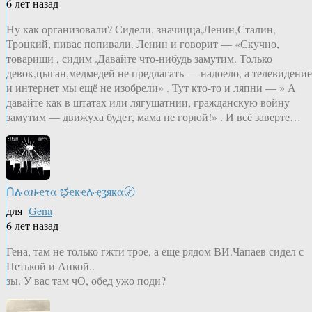
6 лет назад
Ну как организовали? Сидели, значицца,Ленин,Сталин,
Троцкий, пивас попивали. Ленин и говорит — «Скучно,
товарищи , сидим .Давайте что-нибудь замутим. Только
девок,цыган,медмедей не предлагать — надоело, а телевидение
и интернет мы ещё не изобрели» . Тут кто-то и ляпни — » А
давайте как в штатах или лягушатнии, гражданскую войну
замутим — движуха будет, мама не горюй!» . И всё заверте…
Ոሉαዙҿτα ಭҿҝҿሉҿʓяҝα〄
для
Gena
6 лет назад
Гена, там не только гжти трое, а еще рядом ВИ.Чапаев сидел с
Петькой и Анкой..
зы. У вас там чО, обед ужо поди?