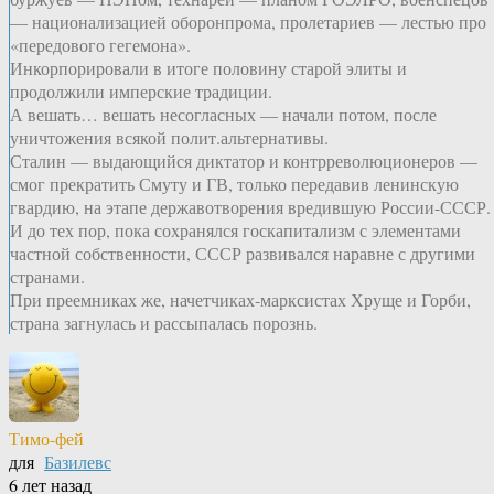
— национализацией оборонпрома, пролетариев — лестью про
«передового гегемона».
Инкорпорировали в итоге половину старой элиты и
продолжили имперские традиции.
А вешать… вешать несогласных — начали потом, после
уничтожения всякой полит.альтернативы.
Сталин — выдающийся диктатор и контрреволюционеров —
смог прекратить Смуту и ГВ, только передавив ленинскую
гвардию, на этапе державотворения вредившую России-СССР.
И до тех пор, пока сохранялся госкапитализм с элементами
частной собственности, СССР развивался наравне с другими
странами.
При преемниках же, начетчиках-марксистах Хруще и Горби,
страна загнулась и рассыпалась порознь.
Тимо-фей
для
Базилевс
6 лет назад