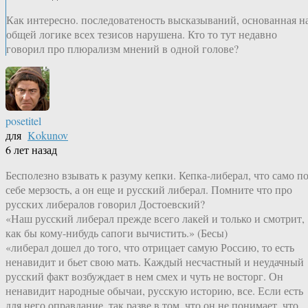
Как интересно. последоватеность высказываний, основанная н
общей логике всех тезисов нарушена. Кто то тут недавно
говорил про плюрализм мнений в одной голове?
posetitel
для
Kokunov
6 лет назад
Бесполезно взывать к разуму кепки. Кепка-либерал, что само п
себе мерзость, а он еще и русский либерал. Помните что про
русских либералов говорил Достоевский?
«Наш русский либерал прежде всего лакей и только и смотрит,
как бы кому-нибудь сапоги вычистить.» (Бесы)
«либерал дошел до того, что отрицает самую Россию, то есть
ненавидит и бьет свою мать. Каждый несчастный и неудачный
русский факт возбуждает в нем смех и чуть не восторг. Он
ненавидит народные обычаи, русскую историю, все. Если есть
для него оправдание, так разве в том, что он не понимает, что