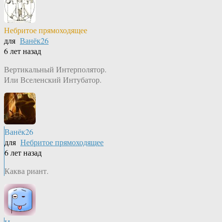
Небритое прямоходящее
для
Ванёк26
6 лет назад
Вертикальный Интерполятор.
Или Вселенский Интубатор.
Ванёк26
для
Небритое прямоходящее
6 лет назад
Каква риант.