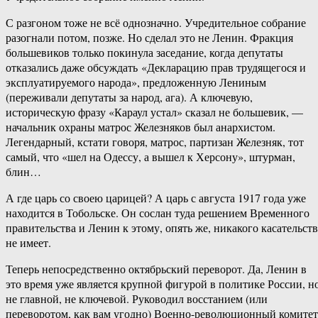
С разгоном тоже не всё однозначно. Учредительное собрание
разогнали потом, позже. Но сделал это не Ленин. Фракция
большевиков только покинула заседание, когда депутаты
отказались даже обсуждать «Декларацию прав трудящегося и
эксплуатируемого народа», предложенную Лениным
(переживали депутаты за народ, ага). А ключевую,
историческую фразу «Караул устал» сказал не большевик, —
начальник охраны матрос Железняков был анархистом.
Легендарный, кстати говоря, матрос, партизан Железняк, тот
самый, что «шел на Одессу, а вышел к Херсону», штурман,
блин…
А где царь со своею царицей? А царь с августа 1917 года уже
находится в Тобольске. Он сослан туда решением Временного
правительства и Ленин к этому, опять же, никакого касательств
не имеет.
Теперь непосредственно октябрьский переворот. Да, Ленин в
это время уже является крупной фигурой в политике России, н
не главной, не ключевой. Руководил восстанием (или
переворотом, как вам угодно) Военно-революционный комитет