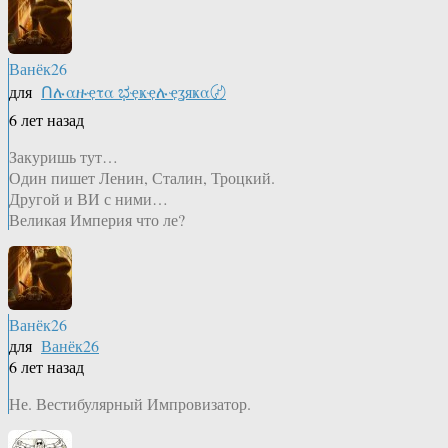
Ванёк26
для
Ոሉαዙҿτα ಭҿҝҿሉҿʓяҝα〄
6 лет назад
Закуришь тут…
Один пишет Ленин, Сталин, Троцкий.
Другой и ВИ с ними…
Великая Империя что ле?
Ванёк26
для
Ванёк26
6 лет назад
Не. Вестибулярный Импровизатор.