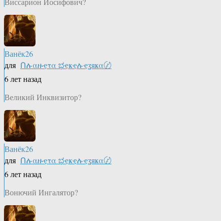
Виссарион Иосифович?
Ванёк26
для
Ոሉαዙҿτα ಭҿҝҿሉҿʓяҝα〄
6 лет назад
Великий Инквизитор?
Ванёк26
для
Ոሉαዙҿτα ಭҿҝҿሉҿʓяҝα〄
6 лет назад
Вонючий Ингалятор?