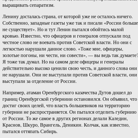
выращивать сепаратизм.
Ленину досталась страна, от которой уже не осталось ничего.
Собственно, западные газеты уже так и писали «России больше
не существует». Но и тут Ленин пытался обойтись малой
кровью. Известно, что офицеров и генералов отпускали под
честное слово не воевать против Советской власти. Но они с
легкостью нарушали данное слово. «Тоже мне, офицеры,
золотые погоны, ни чести, ни совести», — вы ведь так думаете
Я тоже так думал. Но на самом деле офицеры и генералы
действительно высоко ценили свою честь, и данного слова они
не нарушали. Они не выступали против Советской власти, они
выступали за отделение от России.
Например, атаман Оренбургского казачества Дутов дошел до
границ Оренбургской губерниии остановился. Он объявил, что
достиг своих целей, что власть большевиков на территорию
губернии не распространяется. Он пытался отделить губернию
от России. То же самое в других регионах делали Каледин,
Краснов, Шкуро, Врангель, Деникин. Колчак, как известно,
пытался оттяпать Сибирь.