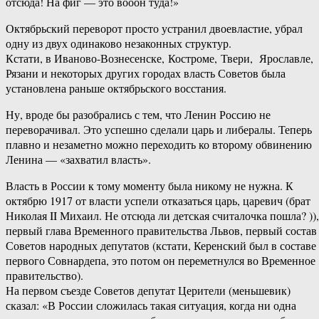
отсюда! На фиг — это вооон туда!»
Октябрьский переворот просто устранил двоевластие, убрал
одну из двух одинаково незаконных структур.
Кстати, в Иваново-Вознесенске, Костроме, Твери, Ярославле,
Рязани и некоторых других городах власть Советов была
установлена раньше октябрьского восстания.
Ну, вроде бы разобрались с тем, что Ленин Россию не
переворачивал. Это успешно сделали царь и либералы. Теперь
плавно и незаметно можно переходить ко второму обвинению
Ленина — «захватил власть».
Власть в России к тому моменту была никому не нужна. К
октябрю 1917 от власти успели отказаться царь, царевич (брат
Николая II Михаил. Не отсюда ли детская считалочка пошла? )),
первый глава Временного правительства Львов, первый состав
Советов народных депутатов (кстати, Керенский был в составе
первого Совнардепа, это потом он переметнулся во Временное
правительство).
На первом съезде Советов депутат Церители (меньшевик)
сказал: «В России сложилась такая ситуация, когда ни одна