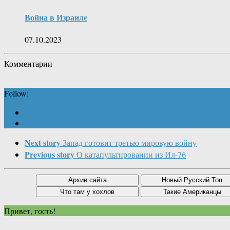
Война в Израиле
07.10.2023
Комментарии
Follow:
Next story
Запад готовит третью мировую войну
Previous story
О катапультировании из Ил-76
Привет, гость!