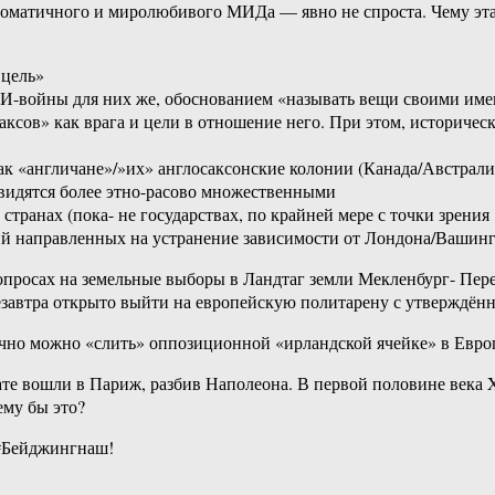
ломатичного и миролюбивого МИДа — явно не спроста. Чему эта
 цель»
МИ-войны для них же, обоснованием «называть вещи своими им
ксов» как врага и цели в отношение него. При этом, историческ
как «англичане»/»их» англосаксонские колонии (Канада/Австрал
 видятся более этно-расово множественными
транах (пока- не государствах, по крайней мере с точки зрения 
вий направленных на устранение зависимости от Лондона/Вашинг
в опросах на земельные выборы в Ландтаг земли Мекленбург- Пе
лезавтра открыто выйти на европейскую политарену с утверждён
чно можно «слить» оппозиционной «ирландской ячейке» в Европ
ате вошли в Париж, разбив Наполеона. В первой половине века 
ему бы это?
 #Бейджингнаш!