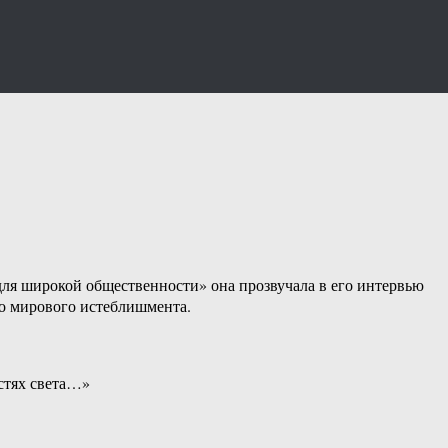
для широкой общественности» она прозвучала в его интервью
го мирового истеблишмента.
стях света…»