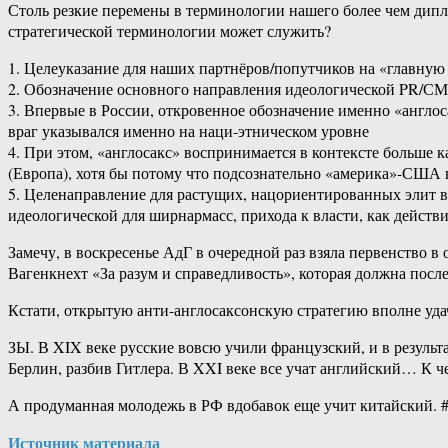
Столь резкие перемены в терминологии нашего более чем дип
стратегической терминологии может служить?
1. Целеуказание для наших партнёров/попутчиков на «главную
2. Обозначение основного направления идеологической PR/С
3. Впервые в России, откровенное обозначение именно «англоса
враг указывался именно на наци-этническом уровне
4. При этом, «англосакс» воспринимается в контексте больше 
(Европа), хотя бы потому что подсознательно «америка»-США
5. Целенаправление для растущих, нацориентированных элит в с
идеологической для ширнармасс, прихода к власти, как дейст
Замечу, в воскресенье АдГ в очередной раз взяла первенство 
Вагенкнехт «За разум и справедливость», которая должна пос
Кстати, открытую анти-англосаксонскую стратегию вполне уда
ЗЫ. В XIX веке русские вовсю учили французский, и в результ
Берлин, разбив Гитлера. В XXI веке все учат английский… К ч
А продуманная молодежь в РФ вдобавок еще учит китайский.
Источник материала