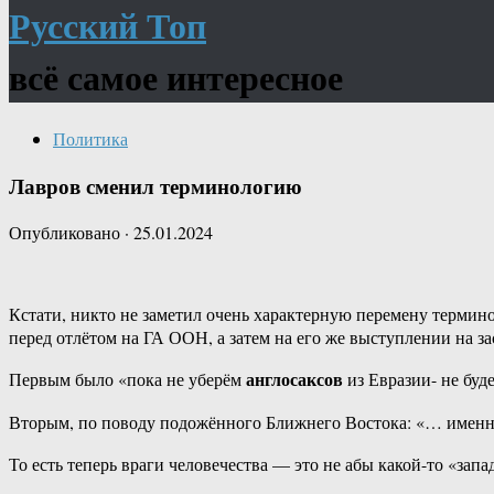
Русский Топ
всё самое интересное
Политика
Лавров сменил терминологию
Опубликовано
·
25.01.2024
Кстати, никто не заметил очень характерную перемену термин
перед отлётом на ГА ООН, а затем на его же выступлении на 
англосаксов
Первым было «пока не уберём
из Евразии- не буд
Вторым, по поводу подожённого Ближнего Востока: «… именн
То есть теперь враги человечества — это не абы какой-то «запа