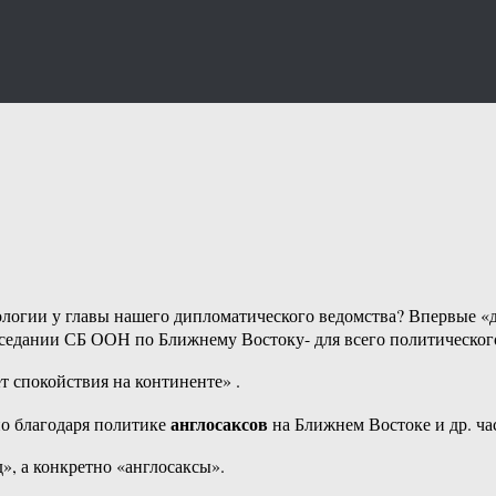
ологии у главы нашего дипломатического ведомства? Впервые «
заседании СБ ООН по Ближнему Востоку- для всего политическо
ет спокойствия на континенте» .
англосаксов
о благодаря политике
на Ближнем Востоке и др. ча
д», а конкретно «англосаксы».