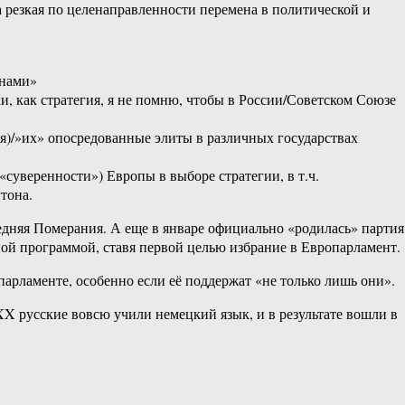
 резкая по целенаправленности перемена в политической и
енами»
и, как стратегия, я не помню, чтобы в России/Советском Союзе
ия)/»их» опосредованные элиты в различных государствах
«суверенности») Европы в выборе стратегии, в т.ч.
тона.
редняя Померания. А еще в январе официально «родилась» партия
ной программой, ставя первой целью избрание в Европарламент.
арламенте, особенно если её поддержат «не только лишь они».
XX русские вовсю учили немецкий язык, и в результате вошли в