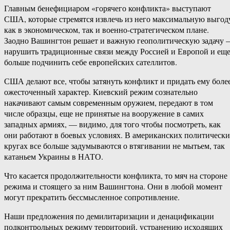
Главным бенефициаром «горячего конфликта» выступают
США, которые стремятся извлечь из него максимальную выгод
как в экономическом, так и военно-стратегическом плане.
Заодно Вашингтон решает и важную геополитическую задачу
нарушить традиционные связи между Россией и Европой и ещ
больше подчинить себе европейских сателлитов.
США делают все, чтобы затянуть конфликт и придать ему боле
ожесточенный характер. Киевский режим сознательно
накачивают самым современным оружием, передают в том
числе образцы, еще не принятые на вооружение в самих
западных армиях, — видимо, для того чтобы посмотреть, как
они работают в боевых условиях. В американских политическ
кругах все больше задумываются о втягивании не мытьем, так
катаньем Украины в НАТО.
Что касается продолжительности конфликта, то мяч на стороне
режима и стоящего за ним Вашингтона. Они в любой момент
могут прекратить бессмысленное сопротивление.
Наши предложения по демилитаризации и денацификации
подконтрольных режиму территорий, устранению исходящих