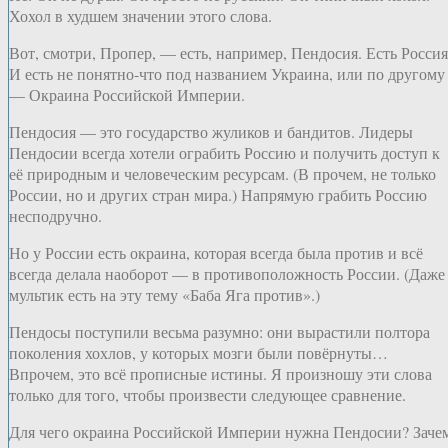
Хохол в худшем значении этого слова.
Вот, смотри, Пропер, — есть, например, Пендосия. Есть Россия
И есть не понятно-что под названием Украина, или по другому
— Окраина Российской Империи.
Пендосия — это государство жуликов и бандитов. Лидеры
Пендосии всегда хотели ограбить Россию и получить доступ к
её природным и человеческим ресурсам. (В прочем, не только
России, но и других стран мира.) Напрямую грабить Россию
несподручно.
Но у России есть окраина, которая всегда была против и всё
всегда делала наоборот — в противоположность России. (Даже
мультик есть на эту тему «Баба Яга против».)
Пендосы поступили весьма разумно: они вырастили полтора
поколения хохлов, у которых мозги были повёрнуты…
Впрочем, это всё прописные истины. Я произношу эти слова
только для того, чтобы произвести следующее сравнение.
Для чего окраина Российской Империи нужна Пендосии? Заче