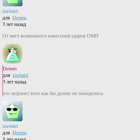
izu4atel
для
Dennis
3 лет назад
От мест возможного нанесения ударов ОМП
Dennis
для
izu4atel
3 лет назад
это затронет всех как бы далеко не находились
izu4atel
для
Dennis
3 лет назад