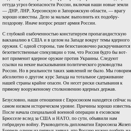
оттуда угроз безопасности России, включая наши новые земли
— ДНР, ЛНР, Херсонскую и Запорожскую области, — врагу
хорошо известны. Дело за малым: выполнить их подобру-
поздорову. Иначе вопрос решит армия России.
С глубокой озабоченностью констатируем пропагандистскую
вакханалию в США и в целом на Западе вокруг темы ядерного
оружия. С одной стороны, там безостановочно раскручиваются
безответственные спекуляции о том, что Россия будто бы вот-
вот применит ядерное оружие против Украины. Следуют
ссылки на некие высказывания политического руководства
России. Но в реальности таких заявлений не было. Мы говори
абсолютно о другом: курс Запада на тотальное сдерживание
нашей страны крайне опасен. Он несет риски скатывания к
прямому вооруженному столкновению ядерных держав.
Безусловно, наши отношения с Евросоюзом находятся сейчас н
самом низком историческом уровне. Причины хорошо известны
После начала специальной военной операции в еэсовском
Брюсселе вслед за США и НАТО, по сути, объявили нам
гибридную войну. Руководитель дипломатии Евросоюза Жозеп
Боррель одним из первых заявил, что Россию нужно разбить на