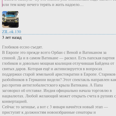
или тем кому нечего терять и жить надоело…
ZIL.ok.130
3 лет назад
Глобиков ессно съедят.
В Европе это прежде всего Орбан с Веной и Ватиканом за
спиной. Да и в самом Ватикане — раскол. Есть папская партия
глобиков и довольно мощная коалиция отлучившая Байдена от
святых даров. Которая ещё и активизируется в вопросах
поддержки старой земельной аристократии в Европе. Стариков
разбойников в Германии видели? Этот спектакль направлен ка
раз против антиглобалистского крыла Ватикана. А Папа
заговорил об отставке. Индия официально начала торговлю в
нацвалютах. Любой желающий может открыть счета в рупиях с
конвертацией.
Сейчас то затишье, а вот с 3 января начнётся новый этап —
приступят к должностям новоизбранные сенаторы и