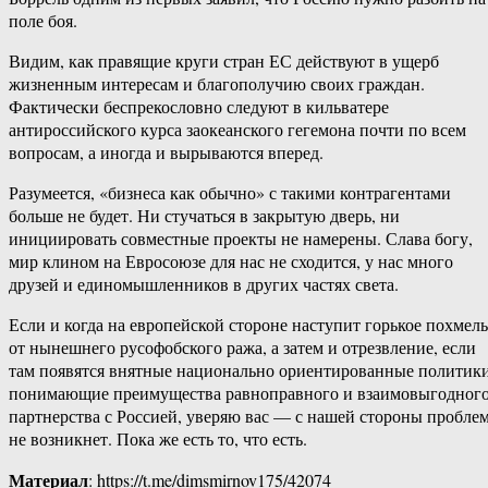
поле боя.
Видим, как правящие круги стран ЕС действуют в ущерб
жизненным интересам и благополучию своих граждан.
Фактически беспрекословно следуют в кильватере
антироссийского курса заокеанского гегемона почти по всем
вопросам, а иногда и вырываются вперед.
Разумеется, «бизнеса как обычно» с такими контрагентами
больше не будет. Ни стучаться в закрытую дверь, ни
инициировать совместные проекты не намерены. Слава богу,
мир клином на Евросоюзе для нас не сходится, у нас много
друзей и единомышленников в других частях света.
Если и когда на европейской стороне наступит горькое похмель
от нынешнего русофобского ража, а затем и отрезвление, если
там появятся внятные национально ориентированные политики
понимающие преимущества равноправного и взаимовыгодног
партнерства с Россией, уверяю вас — с нашей стороны пробле
не возникнет. Пока же есть то, что есть.
Материал
: https://t.me/dimsmirnov175/42074