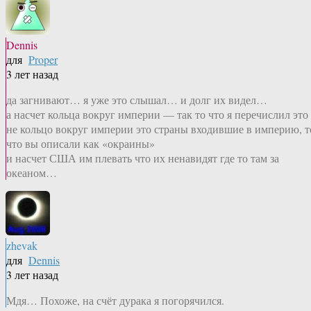
Dennis
для
Proper
3 лет назад
да загнивают… я уже это слышал… и долг их видел…
а насчет кольца вокруг империи — так то что я перечислил это
не кольцо вокруг империи это страны входившие в империю, т
что вы описали как «окраины»
и насчет США им плевать что их ненавидят где то там за
океаном…
zhevak
для
Dennis
3 лет назад
Мдя… Похоже, на счёт дурака я погорячился.