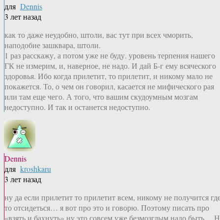
для
Dennis
3 лет назад
как то даже неудобно, штоли, вас тут при всех чморить,
наподобие зашквара, штоли.
1 раз расскажу, а потом уже не буду. уровень терпения нашего
ГК не измерим, и, наверное, не надо. И дай Б-г ему всяческого
здоровья. Ибо когда прилетит, то прилетит, и никому мало не
покажется. То, о чем он говорил, касается не мифического рая
или там еще чего. А того, что вашим скудоумным мозгам
недоступно. И так и останется недоступно.
Dennis
для
kroshkaru
3 лет назад
ну да если прилетит то прилетит всем, никому не получится где
то отсидеться… я вот про это и говорю. Поэтому писать про
«взять и бахнуть» ну это совсем уже безмозглым надо быть… 