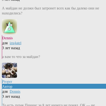
А майдан не должн был затронет всех как бы далеко они не
находились?
Dennis
для
izu4atel
3 лет назад
а вам то что за майдан?
Proper
Автор
для
Dennis
3 лет назад
То есть дурак Пеннис за 8 лет ничего не понял. ОК — не