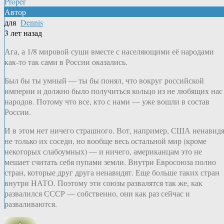
Proper
Автор
для
Dennis
3 лет назад
Ага, а 1/8 мировой суши вместе с населяющими её народами
как-то так сами в России оказались.
Был бы ты умный — ты бы понял, что вокруг российской
империи и должно было получиться кольцо из не любящих нас
народов. Потому что все, кто с нами — уже вошли в состав
России.
И в этом нет ничего страшного. Вот, например, США ненавид
не только их соседи, но вообще весь остальной мир (кроме
некоторых слабоумных) — и ничего, американцам это не
мешает считать себя пупами земли. Внутри Евросоюза полно
стран, которые друг друга ненавидят. Еще больше таких стран
внутри НАТО. Поэтому эти союзы развалятся так же, как
развалился СССР — собственно, они как раз сейчас и
разваливаются.