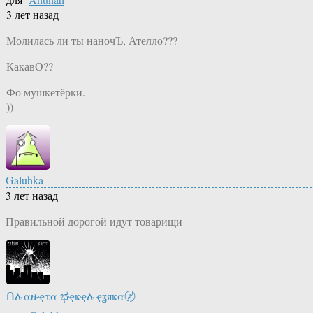
3 лет назад
Молилась ли ты наночЪ, Ателло???
КакавО??
Фо мушкетёрки.
))
Galuhka
3 лет назад
Правильной дорогой идут товарищи
Ոሉαዙҿτα ಭҿҝҿሉҿʓяҝα〄