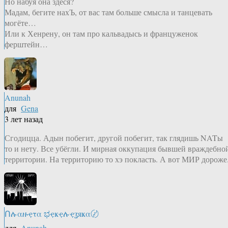
Но набуя она здеся?
Мадам, бегите нахЪ, от вас там больше смысла и танцевать
могёте…
Или к Хенрену, он там про кальвадысь и француженок
ферштейн…
Anunah
для
Gena
3 лет назад
Сгодицца. Адын побегит, другой побегит, так глядишь NATы
то и нету. Все убёгли. И мирная оккупация бывшей враждебно
территории. На территорию то хэ покласть. А вот МИР дороже
Ոሉαዙҿτα ಭҿҝҿሉҿʓяҝα〄
для
Anunah