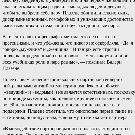
классическим танцам разделила молодых людей и девушек,
чтобы те выбрали себе пару. Плазене обвинили сексистских,
дискриминационных, гомофобных и унижающих достоинство
высказываниях и в нежелании обучать однополые пары.
В телеинтервью хореограф отметила, что не согласна с
претензиями, и что убеждена, что никого не оскорбляла. «Да, я
говорю „мужчина“ и „женщина“. В танцах есть строгий
порядок, определенный свод правил — меня так учили, и во
всех учебниках роли в паре разные», — пояснила Валери
Плазене.
По ее словам, деление танцевальных партнеров гендерно
нейтральными английскими терминами leader и follower
(«ведущий» и «ведомый») не является естественным, поскольк
по природе мужчины, как правило, крупнее и сильнее и смена
ролей не позволит выполнять многие танцевальные па и
поддержки. Плазене отметила, что однополые пары в танце не
эстетичны, но допустимы, если кому-то не хватает партнера.
«Взаимодействие партнеров разного пола создает единство и
гармонию. Это основа, так было всегда», — подчеркнула