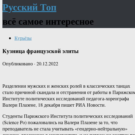
Русский Топ
всё самое интересное
Курьёзы
Кузница французской элиты
Опубликовано
·
20.12.2022
Разделении мужских и женских ролей в классических танцах
стало причиной скандала и отстранения от работы в Парижско
Институте политических исследований педагога-хореографа
Валери Плазене, 18 декабря пишет РИА Новости.
Студенты Парижского Института политических исследований
(Science Po) пожаловались на Валери Плазене за то, что
преподаватель не стала учитывать «гендерно-нейтральную»
лексику, введенную в университете, и на первом же занятии по