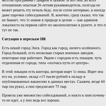
отношениях опытная 26-летняя рукамиводитель, полгода не
может решить эту печаль беду, после сотен интервью, и иногда
даже парочки собеседований. Я, конечно, сразу сказал, что так
не бывает, что 1с-ников в природе в целом — как админов
локалхоста на первом сайте по околополитике в рунете, и что-т
тут не так.
Ситуация в пересказе HR
Есть некий город Энск. Город как город, ничего особенного.
Город большой, есть несколько старых военных заводов,
некоторые еще работают. Рядом с городом есть локация, чуть
отдаленная от города, типа «полчаса пути от центра».
В этой локации есть контора, которая ищет 1с-ника. Ищет она
его на, условно, оклад +15 тысяч рублей к окладу в
опубликованных вакансиях в данных местах. Скажем, везде 60
тыр (на руки), а они предлагают 75 тыр.
Провела уже множество собеседований, и никто к ним почему-
то не идет, а у них ведь все хорошо.