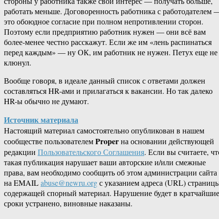
стороны у работника также свой интерес — получать больше,
работать меньше. Договоренность работника с работодателем 
это обоюдное согласие при полном непротивлении сторон.
Поэтому если предприятию работник нужен — они всё вам
более-менее честно расскажут. Если же им «лень распинаться
перед каждым» — ну ОК, им работник не нужен. Петух еще не
клюнул.
Вообще говоря, в идеале данный список с ответами должен
составляться HR-ами и прилагаться к вакансии. Но так далеко
HR-ы обычно не думают.
Источник материала
Настоящий материал самостоятельно опубликован в нашем
Proper
сообществе пользователем
на основании действующей
редакции
Пользовательского Соглашения
. Если вы считаете, чт
такая публикация нарушает ваши авторские и/или смежные
права, вам необходимо сообщить об этом администрации сайта
на EMAIL
abuse@newru.org
с указанием адреса (URL) страницы
содержащей спорный материал. Нарушение будет в кратчайши
сроки устранено, виновные наказаны.