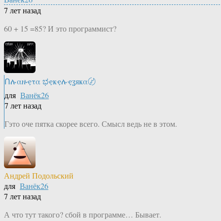
7 лет назад
60 + 15 =85? И это программист?
Ոሉαዙҿτα ಭҿҝҿሉҿʓяҝα〄
для
Ванёк26
7 лет назад
Гэто оче пятка скорее всего. Смысл ведь не в этом.
Андрей Подольский
для
Ванёк26
7 лет назад
А что тут такого? сбой в программе… Бывает.