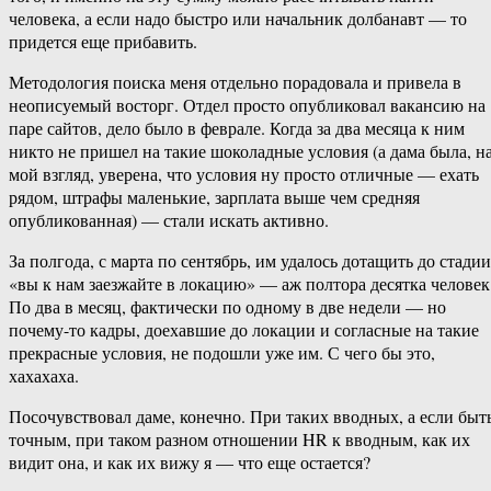
человека, а если надо быстро или начальник долбанавт — то
придется еще прибавить.
Методология поиска меня отдельно порадовала и привела в
неописуемый восторг. Отдел просто опубликовал вакансию на
паре сайтов, дело было в феврале. Когда за два месяца к ним
никто не пришел на такие шоколадные условия (а дама была, н
мой взгляд, уверена, что условия ну просто отличные — ехать
рядом, штрафы маленькие, зарплата выше чем средняя
опубликованная) — стали искать активно.
За полгода, с марта по сентябрь, им удалось дотащить до стадии
«вы к нам заезжайте в локацию» — аж полтора десятка человек
По два в месяц, фактически по одному в две недели — но
почему-то кадры, доехавшие до локации и согласные на такие
прекрасные условия, не подошли уже им. С чего бы это,
хахахаха.
Посочувствовал даме, конечно. При таких вводных, а если быт
точным, при таком разном отношении HR к вводным, как их
видит она, и как их вижу я — что еще остается?