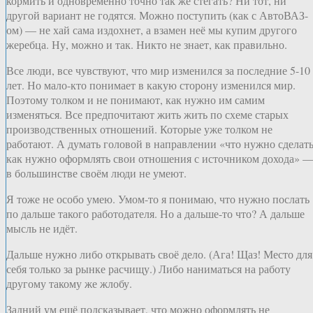
кормить и одновременно точно так же стегать? Ни тот, ни
другой вариант не годятся. Можно поступить (как с АвтоВАЗ-
ом) — не хай сама издохнет, а взамен неё мы купим другого
жеребца. Ну, можно и так. Никто не знает, как правильно.
Все люди, все чувствуют, что мир изменился за последние 5-10
лет. Но мало-кто понимает в какую сторону изменился мир.
Поэтому толком и не понимают, как нужно им самим
изменяться. Все предпочитают жить жить по схеме старых
производственных отношений. Которые уже толком не
работают. А думать головой в направлении «что нужно сделать
как нужно оформлять свои отношения с источником дохода» 
в большинстве своём люди не умеют.
Я тоже не особо умею. Умом-то я понимаю, что нужно послать
по дальше такого работодателя. Но а дальше-то что? А дальше
мысль не идёт.
Дальше нужно либо открывать своё дело. (Ага! Щаз! Место для
себя только за рынке расчищу.) Либо наниматься на работу
другому такому же жлобу.
Задний ум ещё подсказывает, что можно оформлять не