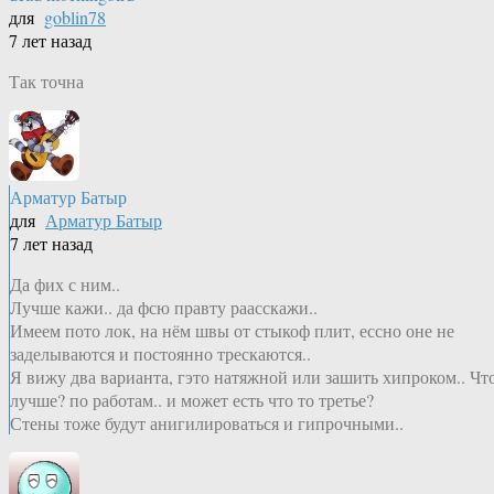
для
goblin78
7 лет назад
Так точна
Арматур Батыр
для
Арматур Батыр
7 лет назад
Да фих с ним..
Лучше кажи.. да фсю правту раасскажи..
Имеем пото лок, на нём швы от стыкоф плит, ессно оне не
заделываются и постоянно трескаются..
Я вижу два варианта, гэто натяжной или зашить хипроком.. Чт
лучше? по работам.. и может есть что то третье?
Стены тоже будут анигилироваться и гипрочными..