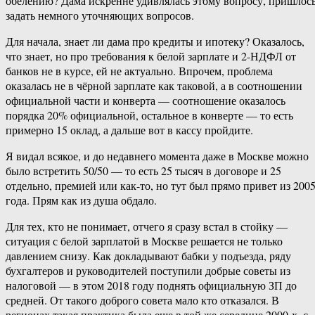
обелению? Дама искренне удивлялась этому вопросу, пришлос
задать немного уточняющих вопросов.
Для начала, знает ли дама про кредиты и ипотеку? Оказалось,
что знает, но про требования к белой зарплате и 2-НДФЛ от
банков не в курсе, ей не актуально. Впрочем, проблема
оказалась не в чёрной зарплате как таковой, а в соотношении
официальной части и конверта — соотношение оказалось
порядка 20% официальной, остальное в конверте — то есть
примерно 15 оклад, а дальше вот в кассу пройдите.
Я видал всякое, и до недавнего момента даже в Москве можно
было встретить 50/50 — то есть 25 тысяч в договоре и 25
отдельно, премией или как-то, но тут был прямо привет из 200
года. Прям как из душа обдало.
Для тех, кто не понимает, отчего я сразу встал в стойку —
ситуация с белой зарплатой в Москве решается не только
давлением снизу. Как докладывают бабки у подъезда, ряду
бухгалтеров и руководителей поступили добрые советы из
налоговой — в этом 2018 году поднять официальную ЗП до
средней. От такого доброго совета мало кто отказался. В
регионах такая практика была еще в той же середине 2000-х, с