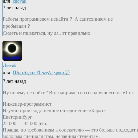
для
zhevak
7 лет назад
Работы програмиздом ненайти？ А сантехником не
пробывали？
Сидеть и пшакаться, ну да.. эт правильно.
zhevak
для
Ոሉαዙҿτα ಭҿҝҿሉҿʓяҝα〄
7 лет назад
Ну почему не найти? Вот например из сегодняшнего на e1.ru:
Инженер-программист
Научно-производственное объединение «Карат»
Екатеринбург
25 000 — 35 000 руб.
Правда, по требованиям к соискателю — это больше подходит 
молодым специалистам, недавним студентам.