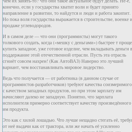
Чем их занять-то? Что они такое актуальное будут делать. Не-е,
конечно, если у государства хватит воли и будет принято
направление в развитии, то найдутся и люди и работа закипит.
Но пока воля государства выражается в строительстве, военке 
продаже углеводородов.
И в самом деле — что они (программисты) могут такого
толкового создать, когда («мешку с деньгами») быстрее т проще
купить западное, уже готовое изделие, чем вкладывать деньги 
поддержание этой отечественной отрасли. Пусть эта отрасль
сгниёт совсем нахрен! (Как АвтоВАЗ) Наверно это лучший
вариант, чем восстанавливать мировое лидерство.
Ведь что получается — от работника (в данном случае от
программистов-разработчиков) требуют качества соизмеримого
с качеством западных продуктов, но при этом зарплату им
начисляют далеко не западную. Понятно, что зарплата
исполнителя примерно соответствует качеству произведённого
им продукта.
Это как с хилой лошадью. Что лучше нещадно стегать её, требу
от неё выдачи как от трактора, или же начать её усиленно