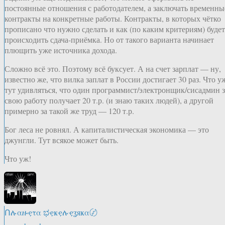
постоянные отношения с работодателем, а заключать временны
контракты на конкретные работы. Контракты, в которых чётко
прописано что нужно сделать и как (по каким критериям) будет
происходить сдача-приёмка. Но от такого варианта начинает
плющить уже источника дохода.
Сложно всё это. Поэтому всё буксует. А на счет зарплат — ну,
известно же, что вилка заплат в России достигает 30 раз. Что у
тут удивляться, что один программист/электронщик/сисадмин з
свою работу получает 20 т.р. (и знаю таких людей), а другой
примерно за такой же труд — 120 т.р.
Бог леса не ровнял. А капиталистическая экономика — это
джунгли. Тут всякое может быть.
Что уж!
Ոሉαዙҿτα ಭҿҝҿሉҿʓяҝα〄