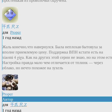
простенькая из проволочки скручена.
千爪 尺.Z
для
Proper
1 год назад
Жаль конечно,что навернулся. Была неплохая бытовуха за
вполне приемлемую цену. Поддержка ВПН кстати есть на
xiaomi 4 giga. Как на других этой серии не знаю, но на этом ест
Настройка правда мало чем отличается от тплинк — через
облако, но нечто похожее на зухель
Proper
Автор
для
千爪 尺.Z
1 год назад