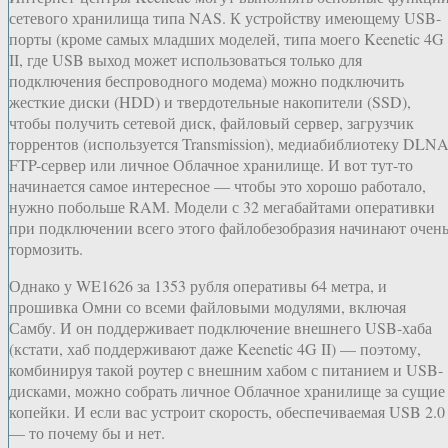
сетевого хранилища типа NAS. К устройству имеющему USB-
порты (кроме самых младших моделей, типа моего Keenetic 4G
II, где USB выход может использоваться только для
подключения беспроводного модема) можно подключить
жесткие диски (HDD) и твердотельные накопители (SSD),
чтобы получить сетевой диск, файловый сервер, загрузчик
торрентов (используется Transmission), медиабиблиотеку DLNA
FTP-сервер или личное Облачное хранилище. И вот тут-то
начинается самое интересное — чтобы это хорошо работало,
нужно побольше RAM. Модели с 32 мегабайтами оперативки
при подключении всего этого файлобезобразия начинают очен
тормозить.
Однако у WE1626 за 1353 рубля оперативы 64 метра, и
прошивка Омни со всеми файловыми модулями, включая
Самбу. И он поддерживает подключение внешнего USB-хаба
(кстати, хаб поддерживают даже Keenetic 4G II) — поэтому,
комбинируя такой роутер с внешним хабом с питанием и USB-
дисками, можно собрать личное Облачное хранилище за сущие
копейки. И если вас устроит скорость, обеспечиваемая USB 2.0
— то почему бы и нет.