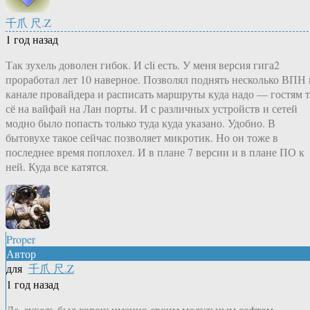
千爪 尺.Z
1 год назад
Так зухель доволен гибок. И cli есть. У меня версия гига2
проработал лет 10 наверное. Позволял поднять несколько ВПН 
канале провайдера и расписать маршруты куда надо — гостям 
сё на вайфай на Лан порты. И с различных устройств и сетей
модно было попасть только туда куда указано. Удобно. В
бытовухе такое сейчас позволяет микротик. Но он тоже в
последнее время поплохел. И в плане 7 версии и в плане ПО к
ней. Куда все катятся.
Proper
Автор
для
千爪 尺.Z
1 год назад
Да, зухель был хорош именно своим модульным софтом