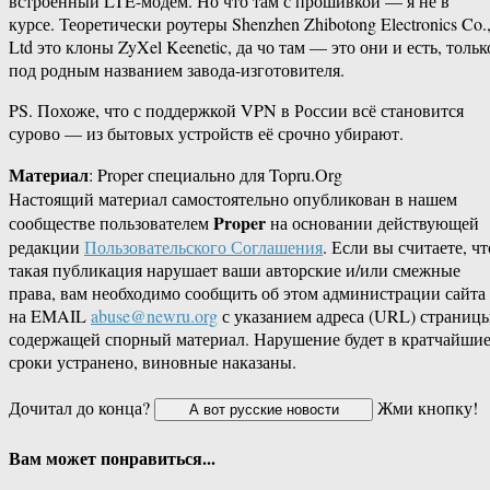
встроенный LTE-модем. Но что там с прошивкой — я не в
курсе. Теоретически роутеры Shenzhen Zhibotong Electronics Co.
Ltd это клоны ZyXel Keenetic, да чо там — это они и есть, тольк
под родным названием завода-изготовителя.
PS. Похоже, что с поддержкой VPN в России всё становится
сурово — из бытовых устройств её срочно убирают.
Материал
: Proper специально для Topru.Org
Настоящий материал самостоятельно опубликован в нашем
Proper
сообществе пользователем
на основании действующей
редакции
Пользовательского Соглашения
. Если вы считаете, чт
такая публикация нарушает ваши авторские и/или смежные
права, вам необходимо сообщить об этом администрации сайта
на EMAIL
abuse@newru.org
с указанием адреса (URL) страницы
содержащей спорный материал. Нарушение будет в кратчайши
сроки устранено, виновные наказаны.
Дочитал до конца?
Жми кнопку!
Вам может понравиться...