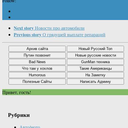
Follow:
Next story
Новости про автомобили
Previous story
О грядущей выплате репараций
Привет, гость!
Рубрики
Авто/мото