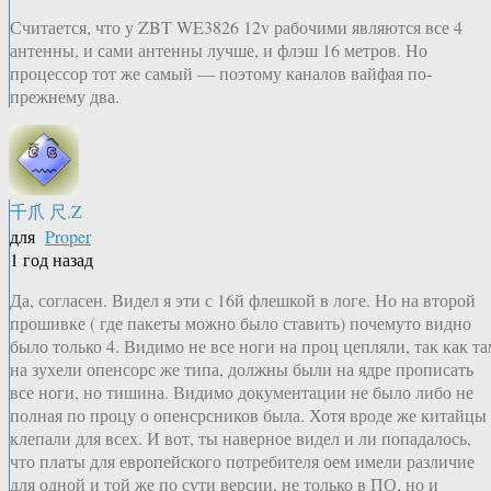
Считается, что у ZBT WE3826 12v рабочими являются все 4
антенны, и сами антенны лучше, и флэш 16 метров. Но
процессор тот же самый — поэтому каналов вайфая по-
прежнему два.
千爪 尺.Z
для
Proper
1 год назад
Да, согласен. Видел я эти с 16й флешкой в логе. Но на второй
прошивке ( где пакеты можно было ставить) почемуто видно
было только 4. Видимо не все ноги на проц цепляли, так как та
на зухели опенсорс же типа, должны были на ядре прописать
все ноги, но тишина. Видимо документации не было либо не
полная по процу о опенсрсников была. Хотя вроде же китайцы
клепали для всех. И вот, ты наверное видел и ли попадалось,
что платы для европейского потребителя оем имели различие
для одной и той же по сути версии, не только в ПО, но и