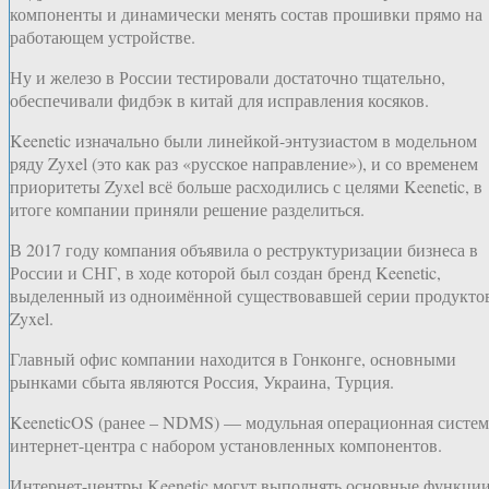
компоненты и динамически менять состав прошивки прямо на
работающем устройстве.
Ну и железо в России тестировали достаточно тщательно,
обеспечивали фидбэк в китай для исправления косяков.
Keenetic изначально были линейкой-энтузиастом в модельном
ряду Zyxel (это как раз «русское направление»), и со временем
приоритеты Zyxel всё больше расходились с целями Keenetic, в
итоге компании приняли решение разделиться.
В 2017 году компания объявила о реструктуризации бизнеса в
России и СНГ, в ходе которой был создан бренд Keenetic,
выделенный из одноимённой существовавшей серии продукто
Zyxel.
Главный офис компании находится в Гонконге, основными
рынками сбыта являются Россия, Украина, Турция.
KeeneticOS (ранее – NDMS) — модульная операционная систем
интернет-центра с набором установленных компонентов.
Интернет-центры Keenetic могут выполнять основные функци