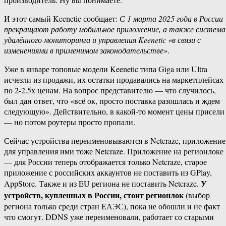
И этот самый Keenetic сообщает:
С 1 марта 2025 года в России
прекращают работу мобильное приложение, а также система
удалённого мониторинга и управления Keenetic «в связи с
изменениями в применимом законодательстве»
.
Уже в январе топовые модели Keenetic типа Giga или Ultra
исчезли из продажи, их остатки продавались на маркетплейсах
по 2-2.5х ценам. На вопрос представителю — что случилось,
был дан ответ, что «всё ок, просто поставка разошлась и ждем
следующую». Действительно, в какой-то момент цены присели
— но потом роутеры просто пропали.
Сейчас устройства переименовываются в Netcraze, приложение
для управления ими тоже Netcraze. Приложение на регионлоке
— для России теперь отображается только Netcraze, старое
приложение с российских аккаунтов не поставить из GPlay,
У
AppStore. Также и из EU региона не поставить Netcraze.
устройств, купленных в России, стоит регионлок
(выбор
региона только среди стран ЕАЭС), пока не обошли и не факт
что смогут. DDNS уже переименовали, работает со старыми