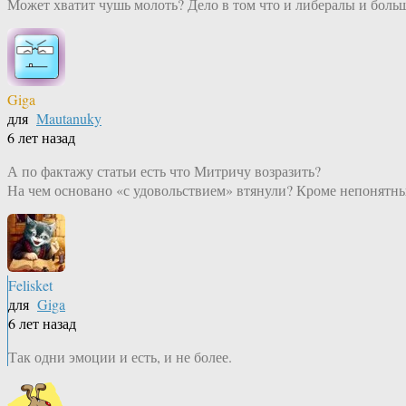
Может хватит чушь молоть? Дело в том что и либералы и боль
Giga
для
Mautanuky
6 лет назад
А по фактажу статьи есть что Митричу возразить?
На чем основано «с удовольствием» втянули? Кроме непонятных
Felisket
для
Giga
6 лет назад
Так одни эмоции и есть, и не более.