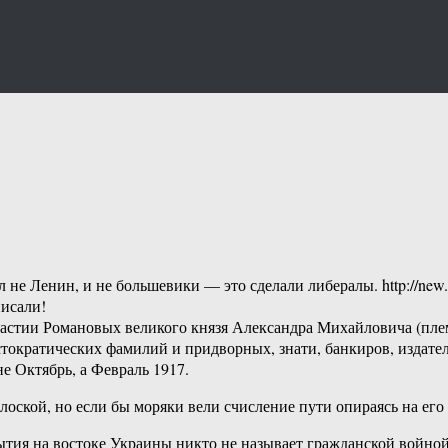
 не Ленин, и не большевики — это сделали либералы. http://new.to
исали!
настии Романовых великого князя Александра Михайловича (пле
тократических фамилий и придворных, знати, банкиров, издател
е Октябрь, а Февраль 1917.
оской, но если бы моряки вели счисление пути опираясь на его
бытия на востоке Украины никто не называет гражданской войной