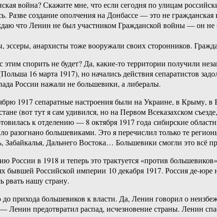
нская война? Скажите мне, что если сегодня по улицам россий
сь. Разве создание ополчения на Донбассе — это не гражданская
рждаю что Ленин не был участником Гражданской войны — он не
, эссеры, анархисты тоже вооружали своих сторонников. Граждан
с этим спорить не будет? Да, какие-то территории получили нез
льша 16 марта 1917), но начались действия сепаратистов задол
пада России нажали не большевики, а либералы.
брю 1917 сепаратные настроения были на Украине, в Крыму, в Б
хстане (вот тут я сам удивился, но на Первом Всеказахском съез
овилась к отделению — 8 октября 1917 года сибирские областн
ло разогнано большевиками. Это я перечислил только те регион
, Забайкалья, Дальнего Востока… Большевики смогли это всё пр
рию России в 1918 и теперь это трактуется «против большевиков
ях бывшей Российской империи 10 декабря 1917. Россия де-юре 
ь рвать нашу страну.
о до прихода большевиков к власти. Да, Ленин говорил о неизбе
 — Ленин предотвратил распад, исчезновение страны. Ленин спа