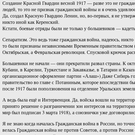
Создание Красной Гвардии весной 1917 — разве это не гражда
людей, то это не признак гражданской войны и я очень удивлю
Да, создал Красную Гвардию Ленин, но, во-первых, я не утве
никто иной как Керенский.
Кстати, боевые отряды были не только у большевиков — кадеты
Сепаратизм. Это ведь тоже гражданская война, надеюсь, никто 
то были признаны независимыми Временным правительством (По
Октябрьская, а Февральская революция. Спусковой крючок рас
Большевики не начали — они прекратили развал страны. К октя
Кубани, в Карелии, Туркестане и Закавказье, в Татарии и Каза
организационное оформление партии «Алаш») Даже Сибирь гот
правительство во главе с Потаниным, которое впоследствии бы
после 1917 были поползновения на отделение Уральских земель
А ведь была ещё и Интервенция. Да, войска вошли на террито
принято решение о разграничении зон интересов на территори
мир был подписан 3 марта 1918), а союзнички уже договорилис
Я не знаю когда началась Гражданская война в России, но точн
велась Гражданская война не против Советов, а против России