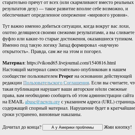
старательно прячут от всех (или скармливают вместо реальных
результатов дезу) — такое развитие вполне себе возможно, и
обеспечивает определенное опережение «мирового уровня».
Тут важно именно добиться ситуации, когда вокруг вас лохи,
охотно делящиеся своими свежими результатами, а вы сливаете
фуфло или какие-то старые достижения, оказавшиеся тупиком.
Именно под такую логику Запад формировал «научную
открытость». Правда, сам же на этом и погорел.
Материал
: https://vikond65.livejournal.com/1540816.html
Настоящий материал самостоятельно опубликован в нашем
Proper
сообществе пользователем
на основании действующей
редакции
Пользовательского Соглашения
. Если вы считаете, чт
такая публикация нарушает ваши авторские и/или смежные
права, вам необходимо сообщить об этом администрации сайта
на EMAIL
abuse@newru.org
с указанием адреса (URL) страницы
содержащей спорный материал. Нарушение будет в кратчайши
сроки устранено, виновные наказаны.
Дочитал до конца?
Жми кнопку!