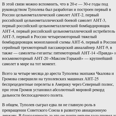
В этой связи можно вспомнить, что в 20-е — 30-е годы под
руководством Туполева был разработан и построен первый в
России цельнометаллический самолет АНТ-2, первый
российский цельнометаллический боевой самолет АНТ-3,
первый российский цельнометаллический бомбардировщик
АНТ-4, первый российский цельнометаллический истребитель
АНТ-5, первый в России четырехмоторный тяжелый
бомбардировщик монопланной схемы АНТ-6, первый в России
серийный трехмоторный пассажирский авиалайнер АНТ-9, в
также — самолеты-гиганты: пятимоторный АНТ-14 «Правда» 
восьмимоторный АНТ-20 «Максим Горький» — крупнейший
самолет в мире на тот момент.
Всего за четыре месяца до ареста Туполева экипажи Чкалова и
Громова совершили на туполевских машинах АНТ-25
беспрецедентные перелеты в Америку через Северный полюс,
при этом Громов установил абсолютный мировой рекорд
дальности беспосадочного полета.
В общем, Туполев сыграл едва ли не главную роль в
превращении Советского Союза в развитую авиационную
державу. В благодарность за это он почти четыре года провел з