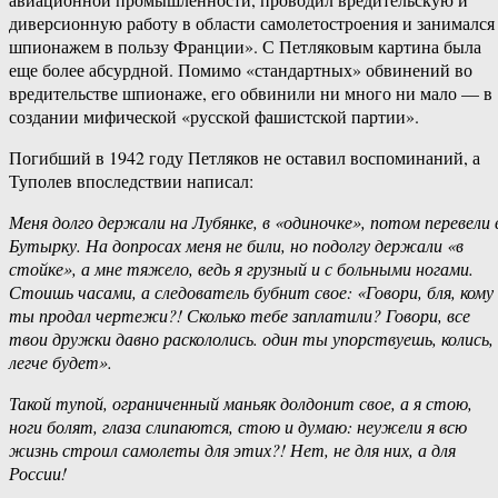
диверсионную работу в области самолетостроения и занимался
шпионажем в пользу Франции». С Петляковым картина была
еще более абсурдной. Помимо «стандартных» обвинений во
вредительстве шпионаже, его обвинили ни много ни мало — в
создании мифической «русской фашистской партии».
Погибший в 1942 году Петляков не оставил воспоминаний, а
Туполев впоследствии написал:
Меня долго держали на Лубянке, в «одиночке», потом перевели 
Бутырку. На допросах меня не били, но подолгу держали «в
стойке», а мне тяжело, ведь я грузный и с больными ногами.
Стоишь часами, а следователь бубнит свое: «Говори, бля, кому
ты продал чертежи?! Сколько тебе заплатили? Говори, все
твои дружки давно раскололись. один ты упорствуешь, колись,
легче будет».
Такой тупой, ограниченный маньяк долдонит свое, а я стою,
ноги болят, глаза слипаются, стою и думаю: неужели я всю
жизнь строил самолеты для этих?! Нет, не для них, а для
России!