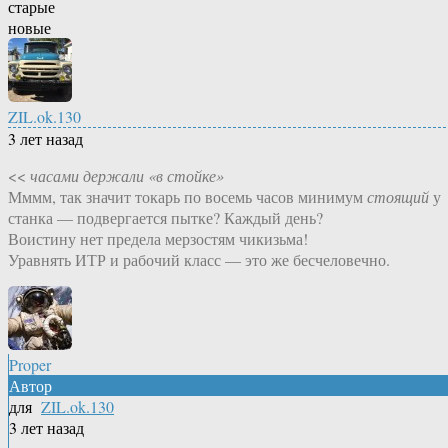
старые
новые
ZIL.ok.130
3 лет назад
<<
часами держали «в стойке»
Мммм, так значит токарь по восемь часов минимум
стоящий
у
станка — подвергается пытке? Каждый день?
Воистину нет предела мерзостям чикизьма!
Уравнять ИТР и рабочий класс — это же бесчеловечно.
Proper
Автор
для
ZIL.ok.130
3 лет назад