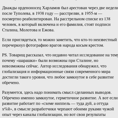
Дважды орденоносец Харламов был арестован через две недел
после Туполева, в 1938 году — расстрелян, в 1955-м —
посмертно реабилитирован. На расстрельном списке из 138
человек, в который включена и его фамилия, стоят подписи
Сталина, Молотова и Ежова.
Если приглядеться, то можно заметить, что кто-то неизвестный
перечеркнул фотографию врагов народа косым крестом.
PS. Товарищ рассказал, что недавно читал исследование на тем
почему «шарашки» были возможны при Сталине, но
невозможны сейчас. Автор исследования обнаружил, что
глобализация и информационные связи современного мира
достигли такого уровня, что любое замкнутое в себе развитие
обречено.
Разумеется, здесь надо понимать смысл сделанных выводов.
Обречено именно замкнутое, герметичное развитие. А вот если
развитие работает по «схеме ниппель — туда дуй, а оттуда
х%й», в смысле разработчики черпают обоими руками чужой
опыт через каналы глобализации, но вот свои результаты