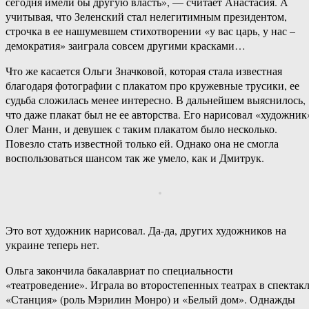
сегодня имели бы другую власть», — считает Анастасия. А
учитывая, что Зеленский стал нелегитимным президентом,
строчка в ее нашумевшем стихотворении «у вас царь, у нас –
демократия» заиграла совсем другими красками…
Что же касается Ольги Значковой, которая стала известная
благодаря фотографии с плакатом про кружевные трусики, ее
судьба сложилась менее интересно. В дальнейшем выяснилось,
что даже плакат был не ее авторства. Его нарисовал «художник
Олег Манн, и девушек с таким плакатом было несколько.
Повезло стать известной только ей. Однако она не смогла
воспользоваться шансом так же умело, как и Дмитрук.
Это вот художник нарисовал. Да-да, других художников на
украине теперь нет.
Ольга закончила бакалавриат по специальности
«театроведение». Играла во второстепенных театрах в спектак
«Станция» (роль Мэрилин Монро) и «Белый дом». Однажды