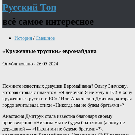
Русский Топ
всё самое интересное
История
/
Смешное
«Кружевные трусики» евромайдана
Опубликовано
·
26.05.2024
Помните известных девушек Евромайдана? Ольгу Значкову,
которая стояла с плакатом: «Я девочка! Я не хочу в ТС! Я хочу
кружевные трусики и ЕС»? Или Анастасию Дмитрук, которая
гордо зачитывала стихи «Никогда мы не будем братьями»?
Анастасия Дмитрук стала известна благодаря своему
произведению «Никогда мы не будем братьями» (а чому не
державной — «Ніколи ми не будемо братами»?),
вдохновленному Евромайданом. Украинские СМИ пытались