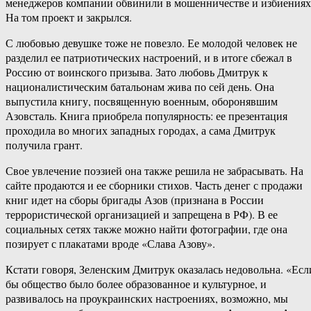
менеджеров компании обвинили в мошенничестве и избиениях
На том проект и закрылся.
С любовью девушке тоже не повезло. Ее молодой человек не
разделил ее патриотических настроений, и в итоге сбежал в
Россию от воинского призыва. Зато любовь Дмитрук к
националистическим батальонам жива по сей день. Она
выпустила книгу, посвященную военным, оборонявшим
Азовсталь. Книга приобрела популярность: ее презентация
проходила во многих западных городах, а сама Дмитрук
получила грант.
Свое увлечение поэзией она также решила не забрасывать. На
сайте продаются и ее сборники стихов. Часть денег с продажи
книг идет на сборы бригады Азов (признана в России
террористической организацией и запрещена в РФ). В ее
социальных сетях также можно найти фотографии, где она
позирует с плакатами вроде «Слава Азову».
Кстати говоря, Зеленским Дмитрук оказалась недовольна. «Есл
бы общество было более образованное и культурное, и
развивалось на проукраинских настроениях, возможно, мы