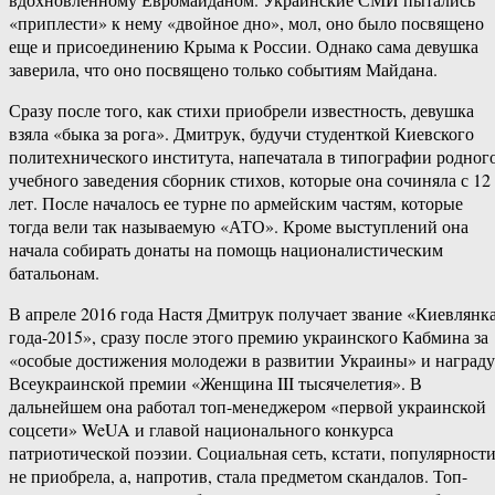
«приплести» к нему «двойное дно», мол, оно было посвящено
еще и присоединению Крыма к России. Однако сама девушка
заверила, что оно посвящено только событиям Майдана.
Сразу после того, как стихи приобрели известность, девушка
взяла «быка за рога». Дмитрук, будучи студенткой Киевского
политехнического института, напечатала в типографии родног
учебного заведения сборник стихов, которые она сочиняла с 12
лет. После началось ее турне по армейским частям, которые
тогда вели так называемую «АТО». Кроме выступлений она
начала собирать донаты на помощь националистическим
батальонам.
В апреле 2016 года Настя Дмитрук получает звание «Киевлянк
года-2015», сразу после этого премию украинского Кабмина за
«особые достижения молодежи в развитии Украины» и награду
Всеукраинской премии «Женщина III тысячелетия». В
дальнейшем она работал топ-менеджером «первой украинской
соцсети» WeUA и главой национального конкурса
патриотической поэзии. Социальная сеть, кстати, популярност
не приобрела, а, напротив, стала предметом скандалов. Топ-