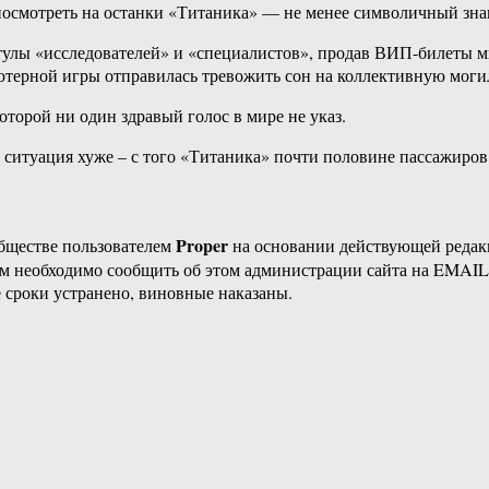
 посмотреть на останки «Титаника» — не менее символичный зна
тулы «исследователей» и «специалистов», продав ВИП-билеты м
ютерной игры отправилась тревожить сон на коллективную моги
оторой ни один здравый голос в мире не указ.
 ситуация хуже – с того «Титаника» почти половине пассажиров 
Proper
бществе пользователем
на основании действующей реда
ам необходимо сообщить об этом администрации сайта на EMAI
 сроки устранено, виновные наказаны.