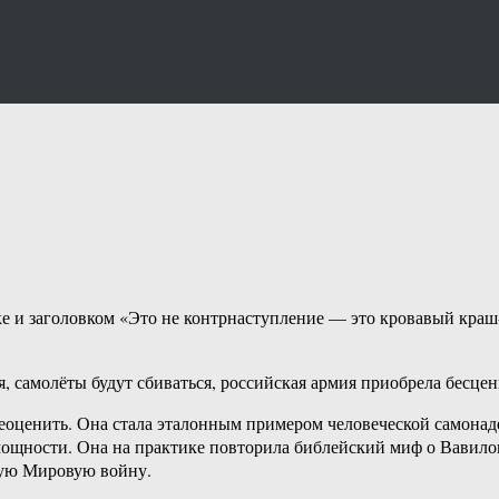
е и заголовком «Это не контрнаступление — это кровавый краш-т
, самолёты будут сбиваться, российская армия приобрела бесц
еоценить. Она стала эталонным примером человеческой самонаде
ощности. Она на практике повторила библейский миф о Вавилон
вую Мировую войну.