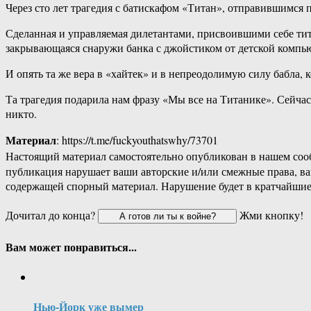
Через сто лет трагедия с батискафом «Титан», отправившимся
Сделанная и управляемая дилетантами, присвоившими себе ти
закрывающаяся снаружи банка с джойстиком от детской компь
И опять та же вера в «хайтек» и в непреодолимую силу бабла, к
Та трагедия подарила нам фразу «Мы все на Титанике». Сейчас
никто.
Материал
: https://t.me/fuckyouthatswhy/73701
Настоящий материал самостоятельно опубликован в нашем соо
публикация нарушает ваши авторские и/или смежные права, в
содержащей спорный материал. Нарушение будет в кратчайшие
Дочитал до конца?
Жми кнопку!
Вам может понравиться...
Нью-Йорк уже вымер