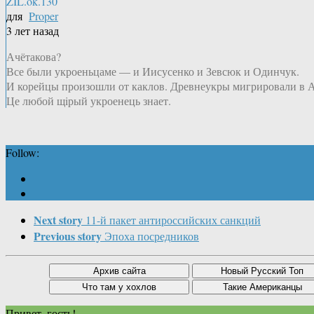
ZIL.ok.130
для
Proper
3 лет назад
Ачётакова?
Все были укроеньцаме — и Иисусенко и Зевсюк и Одинчук.
И корейцы произошли от каклов. Древнеукры мигрировали в Аз
Це любой щiрый укроенець знает.
Follow:
Next story
11-й пакет антироссийских санкций
Previous story
Эпоха посредников
Привет, гость!