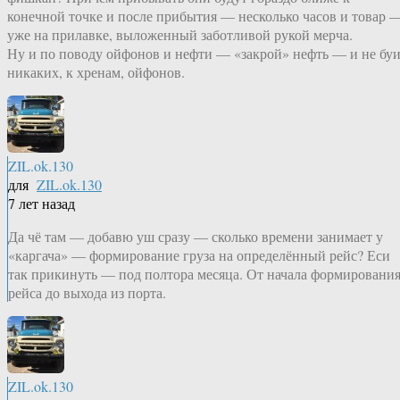
конечной точке и после прибытия — несколько часов и товар 
уже на прилавке, выложенный заботливой рукой мерча.
Ну и по поводу ойфонов и нефти — «закрой» нефть — и не бу
никаких, к хренам, ойфонов.
ZIL.ok.130
для
ZIL.ok.130
7 лет назад
Да чё там — добавю уш сразу — сколько времени занимает у
«каргача» — формирование груза на определённый рейс? Еси
так прикинуть — под полтора месяца. От начала формировани
рейса до выхода из порта.
ZIL.ok.130