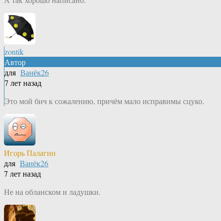
zontik
Автор
для
Ванёк26
7 лет назад
Это мой бич к сожалению, причём мало исправимы сцуко.
Игорь Палагин
для
Ванёк26
7 лет назад
Не на обланском и ладушки.