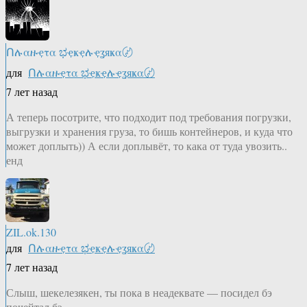
Ոሉαዙҿτα ಭҿҝҿሉҿʓяҝα〄
для
Ոሉαዙҿτα ಭҿҝҿሉҿʓяҝα〄
7 лет назад
А теперь посотрите, что подходит под требования погрузки,
выгрузки и хранения груза, то бишь контейнеров, и куда что
может доплыть)) А если доплывёт, то кака от туда увозить..
енд
ZIL.ok.130
для
Ոሉαዙҿτα ಭҿҝҿሉҿʓяҝα〄
7 лет назад
Слыш, шекелезякен, ты пока в неадеквате — посидел бэ
почейтал бэ.