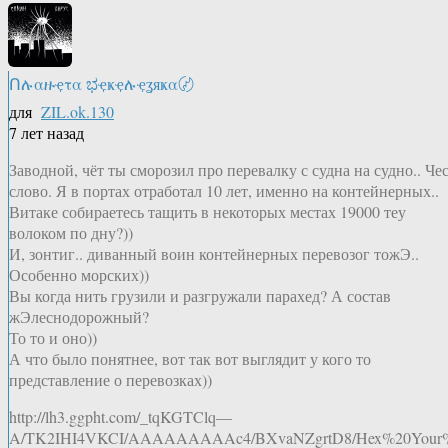
Ոሉαዙҿτα ಭҿҝҿሉҿʓяҝα〄
для
ZIL.ok.130
7 лет назад
Заводной, чёт ты сморозил про перевалку с судна на судно.. Че
слово. Я в портах отработал 10 лет, именно на контейнерных..
Витаке собираетесь тащить в некоторых местах 19000 теу
волоком по дну?))
И, зонтиг.. диванный воин контейнерных перевозог тожЭ..
Особенно морских))
Вы когда нить грузили и разгружали парахед? А состав
жЭлеснодорожный?
То то и оно))
А что было понятнее, вот так вот выглядит у кого то
представление о перевозках))
http://lh3.ggpht.com/_tqKGTClq—
A/TK2IHI4VKCI/AAAAAAAAAc4/BXvaNZgrtD8/Hex%20Your%