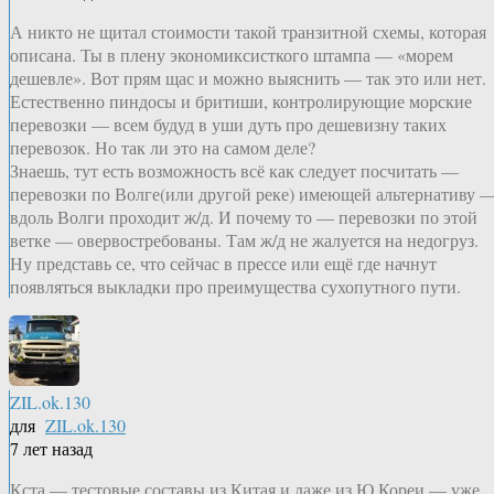
А никто не щитал стоимости такой транзитной схемы, которая
описана. Ты в плену экономиксисткого штампа — «морем
дешевле». Вот прям щас и можно выяснить — так это или нет.
Естественно пиндосы и бритиши, контролирующие морские
перевозки — всем будуд в уши дуть про дешевизну таких
перевозок. Но так ли это на самом деле?
Знаешь, тут есть возможность всё как следует посчитать —
перевозки по Волге(или другой реке) имеющей альтернативу 
вдоль Волги проходит ж/д. И почему то — перевозки по этой
ветке — овервостребованы. Там ж/д не жалуется на недогруз.
Ну представь се, что сейчас в прессе или ещё где начнут
появляться выкладки про преимущества сухопутного пути.
ZIL.ok.130
для
ZIL.ok.130
7 лет назад
Кста — тестовые составы из Китая и даже из Ю.Кореи — уже