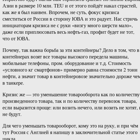
Азии в размере 10 млн. ТEU и от этого пойдёт накал страстей,
как же я был наивен. Впрочем, не суть, фокус кризиса
сместиться от России в сторону ЮВА и это радует. Нас стричь
инициаторам кризиса не с руки «визгу много шерсти мало»,
даже если приплюсовать весь нефть-газ, профит будет не тот,
что от ЮВА.
Почему, так важна борьба за эти контейнеры? Дело в том, что в
контейнерах возят все товары высокого передела машины,
мобильные телефоны, пром. оборудование и т.д. Стоимость
«условного кг смартфонов» примерно равна стоимости 2 тонн
нефти, а значит товар в контейнеровозе значительно дороже че
в танкере.
Кризис же — это уменьшение товарооборота как по количеству
произведенного товара, так и по количеству перевозок товара,
если выразится проще: или возить нечего, или возить не хотят, 
не будут.
Для чего уменьшать товарооборот, кому это на руку, и при чём
тут Россия с Англией я напишу в заключительной статье этого
цикла.