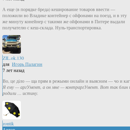
А еще (в порядке бреда) кеширование товаров ввести —
положили во Владике контейнер с ойфонами на поезд, и в эту
же минуту конейнер с такими же ойфонами в Питере выдали
получателю с кеш-склада. Нуль-транспортировка.
ZIL.ok.130
для
Игорь Палагин
7 лет назад
Во, це дiло — ща прям в режыми онлайн и выясним — чо и каг
Я ему — аргУмент, а он мне — контраргУмент. Вот так блин 
родили … истину.
zontik
Автор