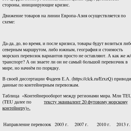
стороны, инициирующие кризис.
Движение товаров на линии Европа-Азия осуществляется по
схеме:
Да-да, до, во время, и после кризиса, товары будут возиться либ
северным маршрутом, либо южным, география и стоимость
морских перевозок вариантов просто не оставляют. А как же ж
транспорт? А он знаете ли он не самый большой перевозчик в
мире, но начнём по порядку.
В своей диссертации Фадеев Е.А. (https://clck.ru/ErxzQ) привод
данные по контейнерным перевозкам.
Таблица «Контейнерооборот между регионами мира. Млн TE
(TEU далее по
тексту эквивалент 20 футовому морскому
контейнеру)».
Направление перевозок
2003 г.
2007 г.
2010 г.
2013 г.