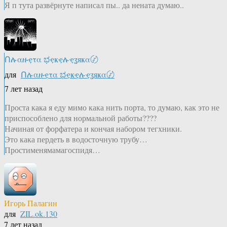
Я п тута развёрнуте написал пы.. да нената думаю..
Ոሉαዙҿτα ಭҿҝҿሉҿʓяҝα〄
для
Ոሉαዙҿτα ಭҿҝҿሉҿʓяҝα〄
7 лет назад
Проста кака я еду мимо кака нить порта, то думаю, как это не
приспособлено для нормальной работы????
Начиная от форфатера и кончая набором тегхники.
Это кака пердеть в водосточную трубу…
Простименямамагоспидя…
Игорь Палагин
для
ZIL.ok.130
7 лет назад