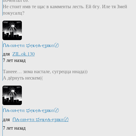
Не стоит нмв те щас в камменты лесть. Ей бгу. Иле тя Змей
покусалц?
Ոሉαዙҿτα ಭҿҝҿሉҿʓяҝα〄
для
ZIL.ok.130
7 лет назад
Танеее… зима настале, сугрецца ннада))
А дёрнуть нескем((
Ոሉαዙҿτα ಭҿҝҿሉҿʓяҝα〄
для
Ոሉαዙҿτα ಭҿҝҿሉҿʓяҝα〄
7 лет назад