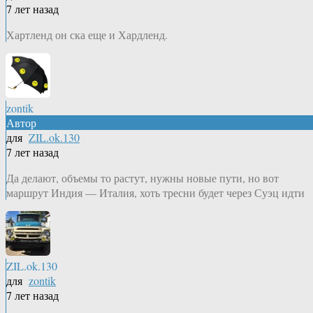
7 лет назад
Хартленд он ска еще и Хардленд.
zontik
Автор
для
ZIL.ok.130
7 лет назад
Да делают, объемы то растут, нужны новые пути, но вот
маршрут Индия — Италия, хоть тресни будет через Суэц идти
ZIL.ok.130
для
zontik
7 лет назад