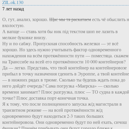
ZIL.ok.130
7 лет назад
О, гут, анализ, хорошо.
Щас мы тя раскатаем
есть чё обыслить 
вхолостую.
А вапще — ставь хотя бы ник пiд текстом шоп не лазить в
мелкие буковке внизу.
Ну и по сабжу. Пропускная способность железки — эт всё
хорошо. Но здесь нужно учитывать фактор одновременного
нахождения на всём протяжённости пути — поместяца. скажем
на Транссибе на всей его протяжённости 10 000 контейнеров?
Да — легко. Представь, что твой контейнер на контейнеровозе
прибыл в точку назначения гденить в Эуроппе, а твой контейн
— в нижних рядах в трюме. Сколько ты будешь ждать пока до
него дойдёт очередь? Сама погрузка «Маерска» — сколько
времени занимает? Плюс разгрузка, плюс — ТО судна в каждо
точке? Плюс доставка порт-конечная точка.
Я к тому, что после полноценного запуска ж/д магистрали в
транзитном режиме — на всей протяжённости ж/д
одновременно будут находиться 2-3 таких больших
контейнеровоза. Они одновременно будут по ней ехать, сичош
фишкан? Причём прибывать они будут гораздо ближе к