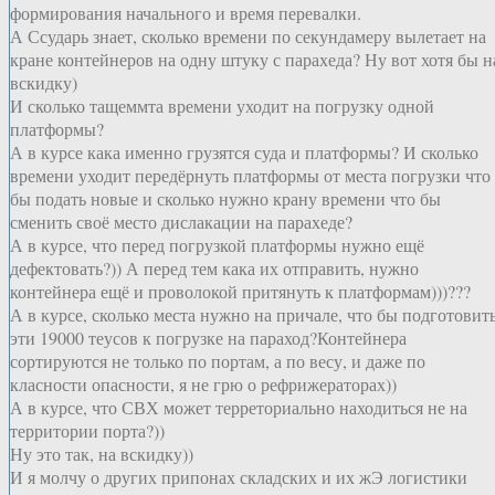
формирования начального и время перевалки.
А Ссударь знает, сколько времени по секундамеру вылетает на
кране контейнеров на одну штуку с парахеда? Ну вот хотя бы н
вскидку)
И сколько тащеммта времени уходит на погрузку одной
платформы?
А в курсе кака именно грузятся суда и платформы? И сколько
времени уходит передёрнуть платформы от места погрузки что
бы подать новые и сколько нужно крану времени что бы
сменить своё место дислакации на парахеде?
А в курсе, что перед погрузкой платформы нужно ещё
дефектовать?)) А перед тем кака их отправить, нужно
контейнера ещё и проволокой притянуть к платформам)))???
А в курсе, сколько места нужно на причале, что бы подготовит
эти 19000 теусов к погрузке на параход?Контейнера
сортируются не только по портам, а по весу, и даже по
класности опасности, я не грю о рефрижераторах))
А в курсе, что СВХ может терреториально находиться не на
территории порта?))
Ну это так, на вскидку))
И я молчу о других припонах складских и их жЭ логистики