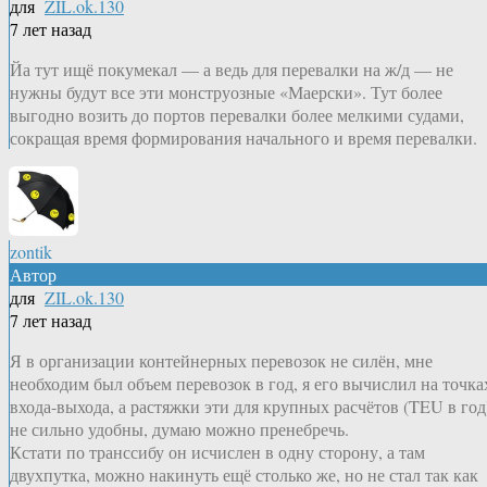
для
ZIL.ok.130
7 лет назад
Йа тут ищё покумекал — а ведь для перевалки на ж/д — не
нужны будут все эти монструозные «Маерски». Тут более
выгодно возить до портов перевалки более мелкими судами,
сокращая время формирования начального и время перевалки.
zontik
Автор
для
ZIL.ok.130
7 лет назад
Я в организации контейнерных перевозок не силён, мне
необходим был объем перевозок в год, я его вычислил на точка
входа-выхода, а растяжки эти для крупных расчётов (TEU в год
не сильно удобны, думаю можно пренебречь.
Кстати по транссибу он исчислен в одну сторону, а там
двухпутка, можно накинуть ещё столько же, но не стал так как