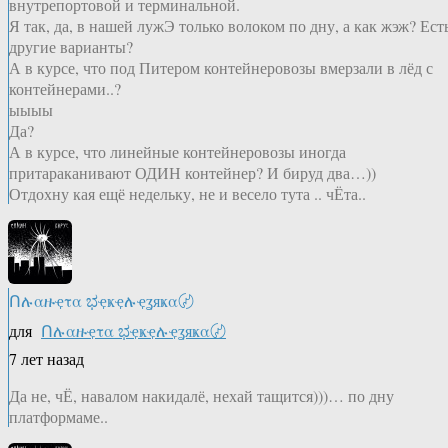
внутрепортовой и терминальной.
Я так, да, в нашей лужЭ только волоком по дну, а как жэж? Ест
другие варианты?
А в курсе, что под Питером контейнеровозы вмерзали в лёд с
контейнерами..?
ыыыы
Да?
А в курсе, что линейные контейнеровозы иногда
притараканивают ОДИН контейнер? И бируд два…))
Отдохну кая ещё недельку, не и весело тута .. чЁта..
Ոሉαዙҿτα ಭҿҝҿሉҿʓяҝα〄
для
Ոሉαዙҿτα ಭҿҝҿሉҿʓяҝα〄
7 лет назад
Да не, чЁ, навалом накидалё, нехай тащится)))… по дну
платформаме..