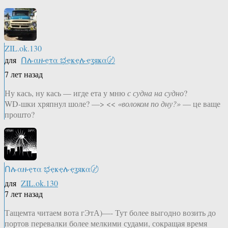
ZIL.ok.130
для
Ոሉαዙҿτα ಭҿҝҿሉҿʓяҝα〄
7 лет назад
Ну кась, ну кась — игде ета у мню
с судна на судно
?
WD-шки хряпнул шоле? —> <<
«волоком по дну?»
— це ваще
прошто?
Ոሉαዙҿτα ಭҿҝҿሉҿʓяҝα〄
для
ZIL.ok.130
7 лет назад
Тащемта читаем вота гЭтА)—- Тут более выгодно возить до
портов перевалки более мелкими судами, сокращая время