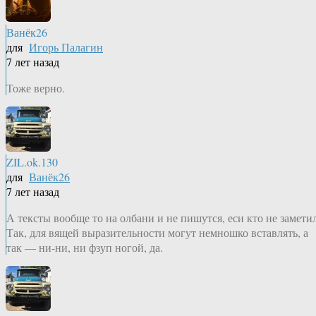
Ванёк26
для
Игорь Палагин
7 лет назад
Тоже верно.
ZIL.ok.130
для
Ванёк26
7 лет назад
А тексты вообще то на олбани и не пишутся, еси кто не заметил
Так, для вящей выразительности могут немношко вставлять, а
так — ни-ни, ни фзуп ногой, да.