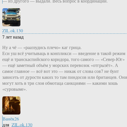
— из другого — выдали. Весь вопрос в координации.
ZIL.ok.130
7 лет назад
Ну а чё — «рааззудись плечо» каг грица.
Еси уш всё учитываць в конпликси — введение в такой режим
ещё и транскаспийского коридора, того самого — «Север-Юг»
— ещё заметный объём у морских перевозок «отгрызёт». А
самое главное — всё вот это — никак от слова сов7 не буит
зависеть от дурости каких то там пиндосов или британцев. Он
могут хоть в три слоя обмотаца санкциями — какими хошь
«суровыме».
Ванёк26
для
ZIL.ok.130