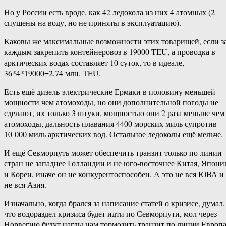
Но у России есть вроде, как 42 ледокола из них 4 атомных (2
спущены на воду, но не приняты в эксплуатацию).
Каковы же максимальные возможности этих товарищей, если з
каждым закрепить контейнеровоз в 19000 TEU, а проводка в
арктических водах составляет 10 суток, то в идеале,
36*4*19000=2,74 млн. TEU.
Есть ещё дизель-электрические Ермаки в половину меньшей
мощности чем атомоходы, но они дополнительной погоды не
сделают, их только 3 штуки, мощностью они 2 раза меньше чем
атомоходы, дальность плавания 4400 морских миль супротив
10 000 миль арктических вод. Остальное ледоколы ещё мельче.
И ещё Севморпуть может обеспечить транзит только по линии
стран не западнее Голландии и не юго-восточнее Китая, Япони
и Кореи, иначе он не конкурентоспособен. А это не вся ЮВА и
не вся Азия.
Изначально, когда брался за написание статей о кризисе, думал,
что водораздел кризиса будет идти по Севморпути, мол через
Норвегию будут наглы нам тормозить транзит по линии Европа