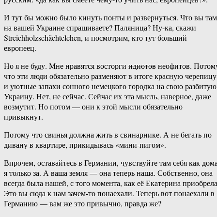
И тут бы можно было кинуть понты и развернуться. Что вы там
на вашей Украине спрашиваете? Паляница? Ну-ка, скажи
Streichholzschächtelchen, и посмотрим, кто тут больший
европеец.
Но я не буду. Мне нравятся восторги
идиотов
неофитов. Потом
что эти люди обязательно разменяют в итоге красную черепицу
и уютные запахи сонного немецкого городка на свою разбитую
Украину. Нет, не сейчас. Сейчас их эта мысль, наверное, даже
возмутит. Но потом — они к этой мысли обязательно
привыкнут.
Потому что свинья должна жить в свинарнике. А не бегать по
дивану в квартире, прикидывась «мини-пигом».
Впрочем, оставайтесь в Германии, чувствуйте там себя как дома
я только за. А ваша земля — она теперь наша. Собственно, она
всегда была нашей, с того момента, как её Екатерина приобрела
Это вы сюда к нам зачем-то понаехали. Теперь вот понаехали в
Германию — вам же это привычно, правда же?