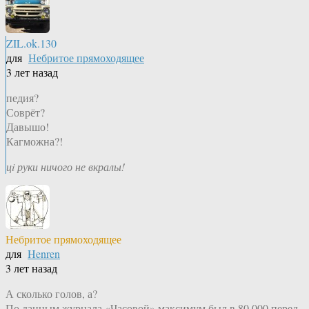
ZIL.ok.130
для
Небритое прямоходящее
3 лет назад
педия?
Соврёт?
Давышо!
Кагможна?!
цi руки ничого не вкралы!
Небритое прямоходящее
для
Henren
3 лет назад
А сколько голов, а?
По данным журнала «Часовой» максимум был в 80 000 перед