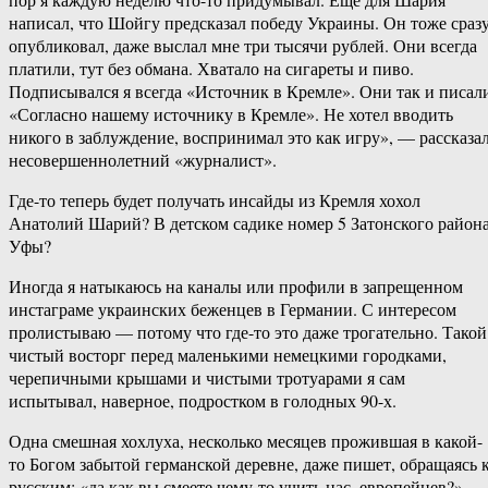
написал, что Шойгу предсказал победу Украины. Он тоже сраз
опубликовал, даже выслал мне три тысячи рублей. Они всегда
платили, тут без обмана. Хватало на сигареты и пиво.
Подписывался я всегда «Источник в Кремле». Они так и писал
«Согласно нашему источнику в Кремле». Не хотел вводить
никого в заблуждение, воспринимал это как игру», — рассказа
несовершеннолетний «журналист».
Где-то теперь будет получать инсайды из Кремля хохол
Анатолий Шарий? В детском садике номер 5 Затонского район
Уфы?
Иногда я натыкаюсь на каналы или профили в запрещенном
инстаграме украинских беженцев в Германии. С интересом
пролистываю — потому что где-то это даже трогательно. Такой
чистый восторг перед маленькими немецкими городками,
черепичными крышами и чистыми тротуарами я сам
испытывал, наверное, подростком в голодных 90-х.
Одна смешная хохлуха, несколько месяцев прожившая в какой-
то Богом забытой германской деревне, даже пишет, обращаясь 
русским: «да как вы смеете чему-то учить нас, европейцев?».