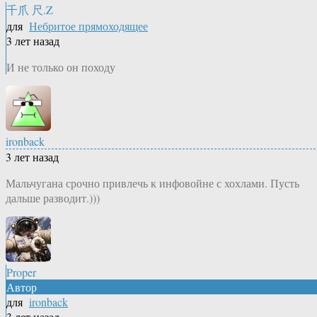
千爪 尺.Z
для
Небритое прямоходящее
3 лет назад
И не только он походу
ironback
3 лет назад
Мальчугана срочно привлечь к инфовойне с хохлами. Пусть
дальше разводит.)))
Proper
Автор
для
ironback
3 лет назад