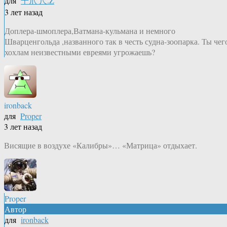
для
千爪 尺.Z
3 лет назад
Доплера-шмоплера,Ватмана-кульмана и немного
Шварценгольда ,названного так в честь судна-зоопарка. Ты чег
хохлам неизвестными евреями угрожаешь?
ironback
для
Proper
3 лет назад
Висящие в воздухе «Калибры»… «Матрица» отдыхает.
Proper
Автор
для
ironback