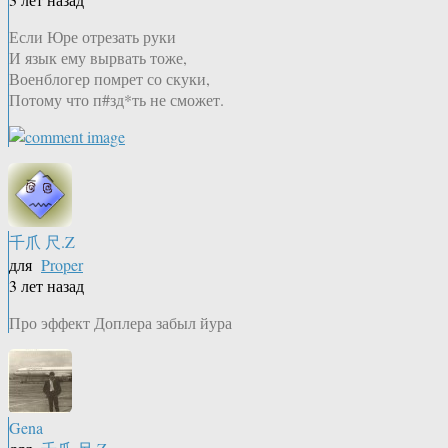
Если Юре отрезать руки
И язык ему вырвать тоже,
Военблогер помрет со скуки,
Потому что п#зд*ть не сможет.
千爪 尺.Z
для
Proper
3 лет назад
Про эффект Доплера забыл йура
Gena