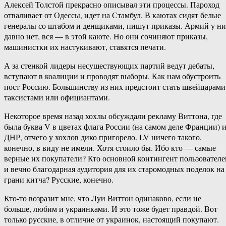
Алексей Толстой прекрасно описывал эти процессы. Пароход
отваливает от Одессы, идет на Стамбул. В каютах сидят белые
генералы со штабом и денщиками, пишут приказы. Армий у н
давно нет, вся — в этой каюте. Но они сочиняют приказы,
машинистки их настукивают, ставятся печати.
А за стенкой лидеры несуществующих партий ведут дебаты,
вступают в коалиции и проводят выборы. Как нам обустроить
пост-Россию. Большинству из них предстоит стать швейцарами
таксистами или официантами.
Некоторое время назад хохлы обсуждали рекламу Виттона, где
была буква V в цветах флага России (на самом деле Франции) 
ДНР, отчего у хохлов дико пригорело. LV ничего такого,
конечно, в виду не имели. Хотя стоило бы. Ибо кто — самые
верные их покупатели? Кто основной контингент пользователе
и вечно благодарная аудитория для их старомодных поделок на
грани китча? Русские, конечно.
Кто-то возразит мне, что Луи Виттон одинаково, если не
больше, любим и украинками. И это тоже будет правдой. Вот
только русские, в отличие от украинок, настоящий покупают.