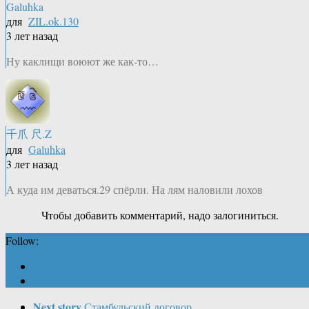
Galuhka
для
ZIL.ok.130
3 лет назад
Ну каклищи воюют же как-то…
千爪 尺.Z
для
Galuhka
3 лет назад
А куда им деваться.29 спёрли. На лям наловили лохов
Чтобы добавить комментарий, надо залогиниться.
Follow:
Next story
Стамбульский договор