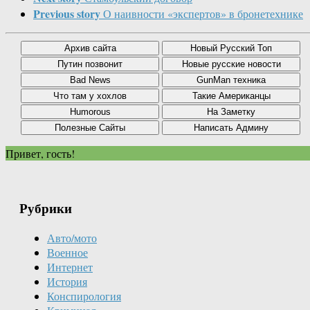
Previous story
О наивности «экспертов» в бронетехнике
Привет, гость!
Рубрики
Авто/мото
Военное
Интернет
История
Конспирология