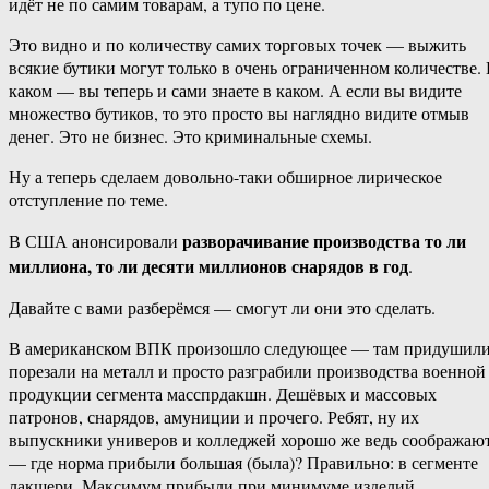
идёт не по самим товарам, а тупо по цене.
Это видно и по количеству самих торговых точек — выжить
всякие бутики могут только в очень ограниченном количестве.
каком — вы теперь и сами знаете в каком. А если вы видите
множество бутиков, то это просто вы наглядно видите отмыв
денег. Это не бизнес. Это криминальные схемы.
Ну а теперь сделаем довольно-таки обширное лирическое
отступление по теме.
разворачивание производства то ли
В США анонсировали
миллиона, то ли десяти миллионов снарядов в год
.
Давайте с вами разберёмся — смогут ли они это сделать.
В американском ВПК произошло следующее — там придушили
порезали на металл и просто разграбили производства военной
продукции сегмента масспрдакшн. Дешёвых и массовых
патронов, снарядов, амуниции и прочего. Ребят, ну их
выпускники универов и колледжей хорошо же ведь соображаю
— где норма прибыли большая (была)? Правильно: в сегменте
лакшери. Максимум прибыли при минимуме изделий.