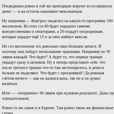
Посредники ровно в той же пропорции воруют из оставшихся
денег — и на остаток нанимают мексиканцев.
Ну например — Конгресс выделил на какую-то программу 100
миллионов. Из этих ста 80 будет украдено самими
конгрессменами и сенаторами, а 20 отдадут посредникам,
которые украдут ещё 15 и за пять наймут мексов.
Но сто миллионов это довольно-таки большие деньги. И
поэтому они пойдут несколькими траншами. Например по 30
лямов каждый. Что будет? А будет то, что первые транши
украдут сразу и целиком. Ну а теперь представьте себе, что
после третьего транша что-то там застопорилось, и деньги
больше не выделяют. Что будет с программой? Да ровным
счётом ничего — как не валялся конь, так он и не думал
валяться.
Итог — «потрачено» 90 лямов при нулевом результате. Даже п
отрицательном.
Ровно то же самое и в Европе. Там ровно такие же финансовые
схемы.