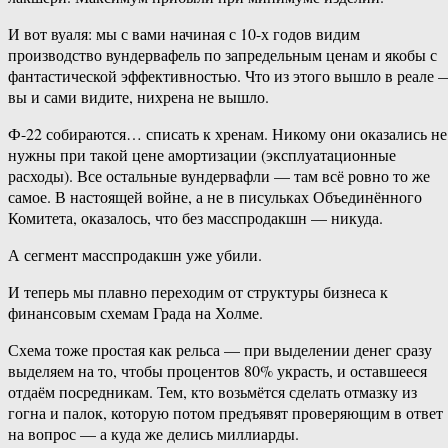
И вот вуаля: мы с вами начиная с 10-х годов видим
производство вундервафель по запредельным ценам и якобы с
фантастической эффективностью. Что из этого вышло в реале 
вы и сами видите, нихрена не вышло.
Ф-22 собираются… списать к хренам. Никому они оказались не
нужны при такой цене амортизации (эксплуатационные
расходы). Все остальные вундервафли — там всё ровно то же
самое. В настоящей войне, а не в писульках Объединённого
Комитета, оказалось, что без масспродакшн — никуда.
А сегмент масспродакшн уже убили.
И теперь мы плавно переходим от структуры бизнеса к
финансовым схемам Града на Холме.
Схема тоже простая как рельса — при выделении денег сразу
выделяем на то, чтобы процентов 80% украсть, и оставшееся
отдаём посредникам. Тем, кто возьмётся сделать отмазку из
гогна и палок, которую потом предъявят проверяющим в ответ
на вопрос — а куда же делись миллиарды.