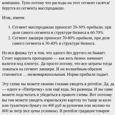
компании. Тупо потому что расходы на этот сегмент гасятся/
берутся из сегмента масспродакшн.
Итак, имеем:
Cегмент масспродакшн приносит 20-30% прибыли, при
доле самого сегмента в структуре бизнеса в 60-70%.
Сегмент лакшери приносит 70-80% прибыли, при доле
самого сегмента в 30-40% в структуре бизнеса.
Но вся фишка тут в том, что одного без другого не бывает.
Стоит нарушить пропорцию — как весь бизнес начинает
валится под плинтус. Да просто потому, что все затраты тогда
ложаться на сегмент лакшери. И он волшебным образом
становится … низкомаржинальным. Норма прибыли падает.
Эту схему вы можете своими глазами увидеть в ритейле. Да, да
— идите в «Пятёрочку» или ещё куда, без разницы. И вы сами
можете подсчитать и убедиться в правоте схемы. Вот поэтому
вы там можете увидеть израильскую картоху по тыще за кило
или туалетную бумагу по 400 руб за рулончик или молоко по
800 за литр (все цены условны). В ритейле градация товаров