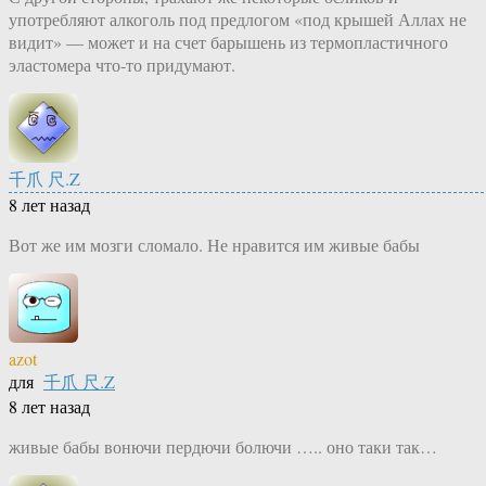
употребляют алкоголь под предлогом «под крышей Аллах не
видит» — может и на счет барышень из термопластичного
эластомера что-то придумают.
千爪 尺.Z
8 лет назад
Вот же им мозги сломало. Не нравится им живые бабы
azot
для
千爪 尺.Z
8 лет назад
живые бабы вонючи пердючи болючи ….. оно таки так…