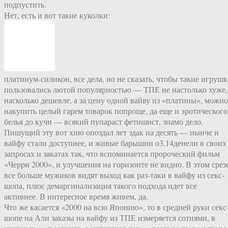
подпустить.
Нет, есть и вот такие куколки:
платинум-силикон, все дела, но не сказать, чтобы такие игруш
пользовались лютой популярностью — ТПЕ не настолько хуже,
насколько дешевле, а за цену одной вайву из «платины», можно
накупить целый гарем товарок попроще, да еще и эротического
белья до кучи — всякий пупараст фетишист, знамо дело.
Пишущий эту вот хню опоздал лет эдак на десять — нынче и
вайфу стали доступнее, и живые барышни о3,14денели в своих
запросах и закатах так, что вспоминается пророческий фильм
«Черри 2000», и улучшения на горизонте не видно. В этом срез
все больше мужиков видят выход как раз-таки в вайфу из секс-
шопа, плюс демаргинализация такого подхода идет все
активнее. В интересное время живем, да.
Что же касается «2000 на всю Японию», то в средней руки секс
шопе на Али заказы на вайфу из ТПЕ измеряется сотнями, в