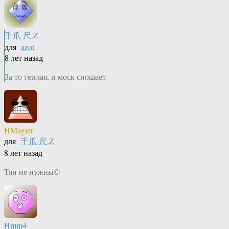
千爪 尺.Z
для
azot
8 лет назад
За то теплая, и моск сношает
HMagier
для
千爪 尺.Z
8 лет назад
Тян не нужны©
Hmm4