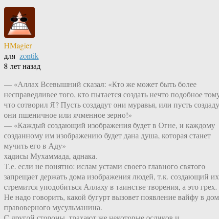
HMagier
для
zontik
8 лет назад
— «Аллах Всевышний сказал: «Кто же может быть более
несправедливее того, кто пытается создать нечто подобное тому
что сотворил Я? Пусть создадут они муравья, или пусть создад
они пшеничное или ячменное зерно!»
— «Каждый создающий изображения будет в Огне, и каждому
созданному им изображению будет дана душа, которая станет
мучить его в Аду»
хадисы Мухаммада, аднака.
Т.е. если не понятно: ислам устами своего главного святого
запрещает держать дома изображения людей, т.к. создающий их
стремится уподобиться Аллаху в таинстве творения, а это грех.
Не надо говорить, какой бугурт вызовет появление вайфу в дом
правоверного мусульманина.
С другой стороны, трахают же некоторые осликов и