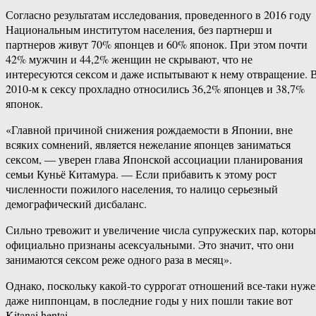
Согласно результатам исследования, проведенного в 2016 году
Национальным институтом населения, без партнерш и
партнеров живут 70% японцев и 60% японок. При этом почти
42% мужчин и 44,2% женщин не скрывают, что не
интересуются сексом и даже испытывают к нему отвращение. 
2010-м к сексу прохладно относились 36,2% японцев и 38,7%
японок.
«Главной причиной снижения рождаемости в Японии, вне
всяких сомнений, является нежелание японцев заниматься
сексом, — уверен глава Японской ассоциации планирования
семьи Куньё Китамура. — Если прибавить к этому рост
численности пожилого населения, то налицо серьезный
демографический дисбаланс.
Сильно тревожит и увеличение числа супружеских пар, которы
официально признаны асексуальными. Это значит, что они
занимаются сексом реже одного раза в месяц».
Однако, поскольку какой-то суррогат отношений все-таки нуж
даже ниппонцам, в последние годы у них пошли такие вот
Kitanai hentai..