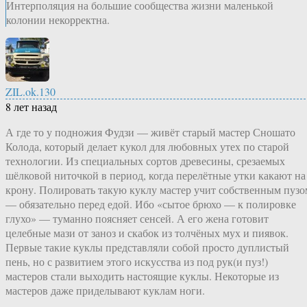
Интерполяция на большие сообщества жизни маленькой
колонии некорректна.
ZIL.ok.130
8 лет назад
А где то у подножия Фудзи — живёт старый мастер Сношато
Колода, который делает кукол для любовных утех по старой
технологии. Из специальных сортов древесины, срезаемых
шёлковой ниточкой в период, когда перелётные утки какают на
крону. Полировать такую куклу мастер учит собственным пузо
— обязательно перед едой. Ибо «сытое брюхо — к полировке
глухо» — туманно поясняет сенсей. А его жена готовит
целебные мази от заноз и скабок из толчёных мух и пиявок.
Первые такие куклы представляли собой просто дуплистый
пень, но с развитием этого искусства из под рук(и пуз!)
мастеров стали выходить настоящие куклы. Некоторые из
мастеров даже приделывают куклам ноги.