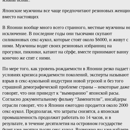
Японские мужчины все чаще предпочитают резиновых женщи
вместо настоящих
В Японии вообще много всего странного, местные мужчины н
исключение. В последние годы они тысячами скупают
силиконовых секс-кукол, которые стоят около $6000, и живут с
ними. Мужчины водят своих резиновых избранниц на
прогулки, пикники, катают на сёрфе, вместе принимают ванну
конечно же спят с ними.
По мере того, как уровень рождаемости в Японии резко падает 
условиях кризиса рождаемости поколений, эксперты называют
взрыв в секс-кукольной индустрии новой угрозой и без того
страшной демографической проблеме страны – некоторые даже
говорят, что они приведут к “вымиранию” японской расы.
Согласно документальному фильму “Заменители”, инсайдеры
отрасли говорят, что в Японии ежегодно продается около 2000
секс-кукол. Предполагая, что затраты снизятся, а японская
промышленность продолжит работать по 14 часов, и в
результате, в течение десятилетия на островном государстве
будет уже десятки тысяч секс-кукол. Возможно вы уже найдете