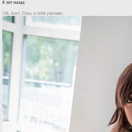
8 лет назад
Ой, блет, Гена, я тебя умоляю: