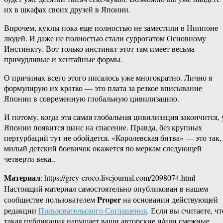
их в шкафах своих друзей в Японии.
Впрочем, куклы пока еще полностью не заместили в Ниппоне
людей. И даже не полностью стали суррогатом Основному
Инстинкту. Вот только инстинкт этот там имеет весьма
причудливые и хентайные формы.
О причинах всего этого писалось уже многократно. Лично я
формулирую их кратко — это плата за резкое вписывание
Японии в современную глобальную цивилизацию.
И потому, когда эта самая глобальная цивилизация закончится, 
Японии появится шанс на спасение. Правда, без крупных
пертурбаций тут не обойдется. «Королевская битва» — это так,
милый детский боевичок окажется по меркам следующей
четверти века..
Материал
: https://grey-croco.livejournal.com/2098074.html
Настоящий материал самостоятельно опубликован в нашем
Proper
сообществе пользователем
на основании действующей
редакции
Пользовательского Соглашения
. Если вы считаете, чт
такая публикация нарушает ваши авторские и/или смежные