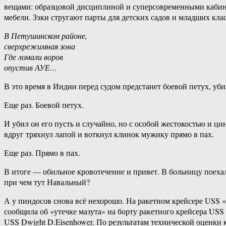
вещами: образцовой дисциплиной и суперсовременными кабинка
мебели. Зэки стругают парты для детских садов и младших кла
В Петушинском районе,
сверхрежимная зона
Где ломали воров
опустив АУЕ…
В это время в Индии перед судом предстанет боевой петух, уб
Еще раз. Боевой петух.
И убил он его пусть и случайно, но с особой жестокостью и 
вдруг тряхнул лапой и воткнул клинок мужику прямо в пах.
Еще раз. Прямо в пах.
В итоге — обильное кровотечение и привет. В больницу поехал
при чем тут Навальный?
А у пиндосов снова всё нехорошо. На ракетном крейсере USS
сообщила об «утечке мазута» на борту ракетного крейсера USS
USS Dwight D.Eisenhower. По результатам технической оценки