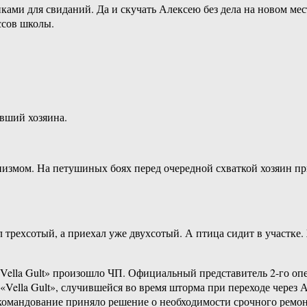
ми для свиданий. Да и скучать Алексею без дела на новом мес
ссов школы.
ивший хозяина.
цинизмом. На петушиных боях перед очередной схваткой хозяин 
 трехсотый, а приехал уже двухсотый. А птица сидит в участке.
 «Vella Gult» произошло ЧП. Официальный представитель 2-го
 «Vella Gult», случившейся во время шторма при переходе через 
 командование приняло решение о необходимости срочного ремон