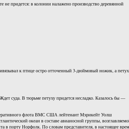
те не придется: в колонии налажено производство деревянной
привязывал к птице остро отточенный 3-дюймовый ножик, а петух
 Ждет суда. В тюрьме петуху придется несладко. Казалось бы —
 оперативного флота ВМС США лейтенант Мэрикейт Уолш
Атлантический океан в составе авианосной группы, возглавляемо
та в порту Норфолк. По словам представителя, в настоящее вре