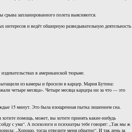
ны срыва запланированного полета выясняются.
ых интересов и ведёт обширную разведывательную деятельность
 издевательствах в американской тюрьме.
вытащили из камеры и бросили в карцер. Мария Бутина:
жали четыре месяца». Четыре месяца карцера ни за что — это
ждые 15 минут. Это была изощренная пытка лишением сна.
ы хотите помощь, может, вы хотите принять какие-нибудь
сойду с ума“. А психологи и психиатры тебе говорят: „Так мы ж
орила: „Хорошо, тогда отведите меня обратно“. И так день за