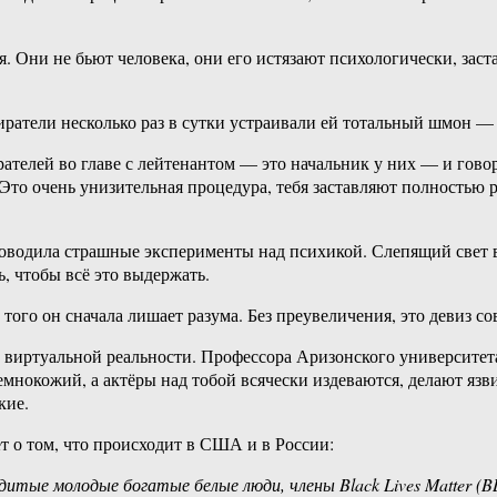
 Они не бьют человека, они его истязают психологически, заст
ратели несколько раз в сутки устраивали ей тотальный шмон — 
рателей во главе с лейтенантом — это начальник у них — и гово
. Это очень унизительная процедура, тебя заставляют полностью 
одила страшные эксперименты над психикой. Слепящий свет в 
ь, чтобы всё это выдержать.
ть, того он сначала лишает разума. Без преувеличения, это деви
ю виртуальной реальности. Профессора Аризонского университе
мнокожий, а актёры над тобой всячески издеваются, делают язв
кие.
т о том, что происходит в США и в России:
ердитые молодые богатые белые люди, члены Black Lives Matter 