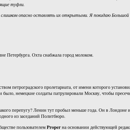
тящие туфли.
 слишком опасно оставлять их открытыми. Я покидаю Большой 
не Петербурга. Охта снабжала город молоком.
ством петроградского пролетариата, от имени которого установ
и было, немецкие солдаты патрулировали Москву, чтобы пресечь
акого перепугу? Ленин тут пробыл меньше года. Он в Лондоне 
 одного из заседаний Политбюро.
Proper
бществе пользователем
на основании действующей реда