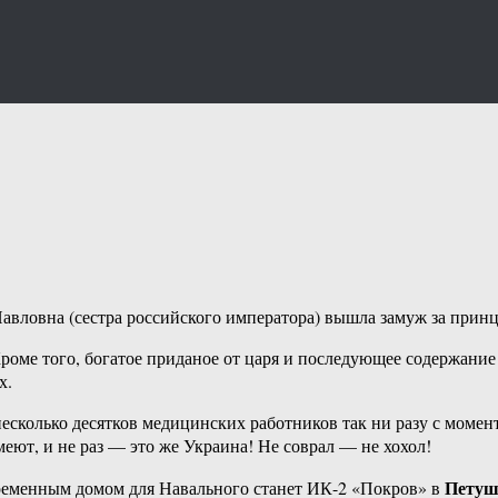
 Павловна (сестра российского императора) вышла замуж за при
Кроме того, богатое приданое от царя и последующее содержание
х.
несколько десятков медицинских работников так ни разу с моме
еют, и не раз — это же Украина! Не соврал — не хохол!
Петуш
временным домом для Навального станет ИК-2 «Покров» в