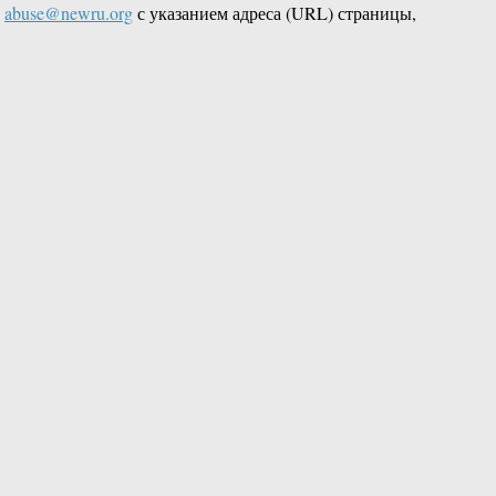
L
abuse@newru.org
с указанием адреса (URL) страницы,