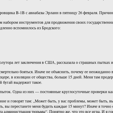
ировщика B-1B с авиабазы Эрланн в пятницу 26 февраля. Причи
им набором инструментов для продвижения своих государственн
дленно вспомнилось из Бродского:
олутора лет заключения в США, рассказала о страшных пытках и
мертельно бояться. Иначе не объяснить, почему ее неожиданно 
рцере, в изоляции от общества, больше 15 дней. Меня там продер
й бугай выдержит такое.
 пыток. Одна из них — постоянные круглосуточные проверки ка
ие и говорят там: „Может быть, у вас проблемы, может быть, в
ь, вы перестанете меня будить каждые 15 минут? Иначе я точно 
 администрация тюрьмы“. Понятно же, что это все игра. И я гов