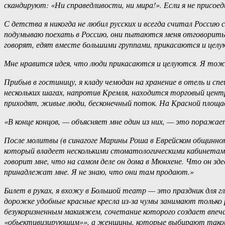
скандируют: «Ни справедливости, ни мира!». Если я не присое
С детства я никогда не любил русских и всегда считал Росси
подумываю поехать в Россию, они пытаются меня отговорить, 
говорят, едят вместе большими группами, прикасаются и целу
Мне нравится идея, что люди прикасаются и целуются. Я тоже
Прибыв в гостиницу, я кладу чемодан на хранение в отель и сп
нескольких шагах, напротив Кремля, находится торговый центр
приходят, живые люди, бесконечный поток. На Красной площади
«В конце концов, — объясняет мне один из них, — это поражае
После молитвы (в синагоге Марины Роша в Еврейском общинном 
который владеет несколькими стоматологическими кабинетами
говорит мне, что на самом деле он дома в Мюнхене. Что он з
принадлежат мне. Я не знаю, что они там продают.»
Билет в руках, я вхожу в Большой театр — это праздник для гл
дорожке удобные красные кресла из-за чумы занимают только
безукоризненным макияжем, сочетание которого создает впеча
«обьективизирующим»», а женщины, которые выбирают такой в