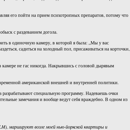
авляя его пойти на прием психотропных препаратов, потому что
обыск с раздеванием догола.
рить в одиночную камеру, в которой я была: „Мы у вас
раздеться, садиться на холодный пол, присаживаться на корточки,
камере не гас никогда. Накрывшись с головой дырявым
з современной американской внешней и внутренней политики.
та разрабатывают специальную программу. Надеваешь очки
ительные замечания и вообще ведут себя враждебно. В одном из
(BLM), маршируют возле моей нью-йоркской квартиры и