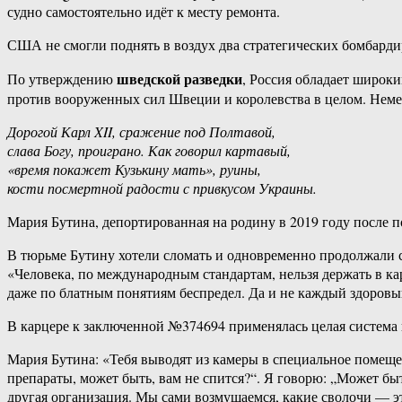
судно самостоятельно идёт к месту ремонта.
США не смогли поднять в воздух два стратегических бомбард
шведской разведки
По утверждению
, Россия обладает широк
против вооруженных сил Швеции и королевства в целом. Неме
Дорогой Карл XII, сражение под Полтавой,
слава Богу, проиграно. Как говорил картавый,
«время покажет Кузькину мать», руины,
кости посмертной радости с привкусом Украины.
Мария Бутина, депортированная на родину в 2019 году после п
В тюрьме Бутину хотели сломать и одновременно продолжали с
«Человека, по международным стандартам, нельзя держать в ка
даже по блатным понятиям беспредел. Да и не каждый здоровы
В карцере к заключенной №374694 применялась целая система
Мария Бутина: «Тебя выводят из камеры в специальное помещен
препараты, может быть, вам не спится?“. Я говорю: „Может быт
другая организация. Мы сами возмущаемся, какие сволочи — эта