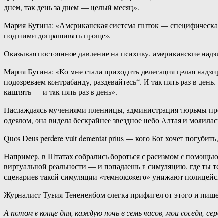
днем, так день за днем — целый месяц».
Мария Бутина: «Американская система пыток — специфическая.
под ними допрашивать проще».
Оказывая постоянное давление на психику, американские надзи
Мария Бутина: «Ко мне стала приходить делегация целая надзи
подозреваем контрабанду, раздевайтесь“. И так пять раз в день
кашлять — и так пять раз в день».
Наслаждаясь мучениями пленницы, администрация тюрьмы пров
одеялом, она видела бескрайнее звездное небо Алтая и молилас
Quos Deus perdere vult dementat prius — кого Бог хочет погуби
Например, в Штатах собрались бороться с расизмом с помощь
виртуальной реальности — и попадаешь в симуляцию, где ты те
сценариев такой симуляции «темнокожего» унижают полицейс
Журналист Тувия Тенененбом слегка прифигел от этого и пише
А потом в конце дня, каждую ночь в семь часов, мои соседи, с