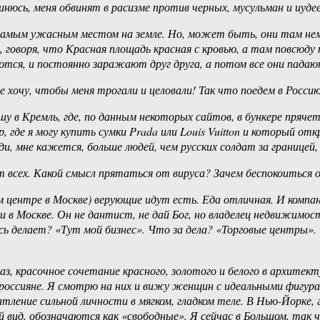
динюсь, меня обвинят в расизме против черных, мусульман и иуд
ю самым ужасным местом на земле. Но, может быть, они там нем
говоря, что Красная площадь красная с кровью, а там повсюду
ются, и постоянно заражают друг друга, а потом все они пада
 хочу, чтобы меня трогали и целовали! Так что поедем в Россию
ешу в Кремль, где, по данным некоторых сайтов, в бункере пряч
, где я могу купить сумки Prada или Louis Vuitton и который о
, мне кажется, больше людей, чем русских солдат за границей,
т всех. Какой смысл прятаться от вируса? Зачем беспокоиться 
центре в Москве) верующие идут есть. Еда отличная. И компани
 в Москве. Он не дантист, не дай Бог, но владелец недвижимо
десь делает? «Тут мой бизнес». Что за дела? «Торговые центры
аз, красочное сочетание красного, золотого и белого в архитек
 россияне. Я смотрю на них и вижу женщин с идеальными фигу
тление сильной личности в мягком, гладком теле. В Нью-Йорке,
ид, обозначаются как «свободные». Я сейчас в Большом, так ч