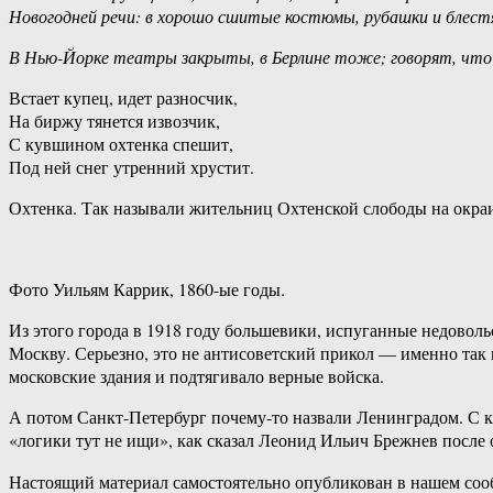
Новогодней речи: в хорошо сшитые костюмы, рубашки и блес
В Нью-Йорке театры закрыты, в Берлине тоже; говорят, что
Встает купец, идет разносчик,
На биржу тянется извозчик,
С кувшином охтенка спешит,
Под ней снег утренний хрустит.
Охтенка. Так называли жительниц Охтенской слободы на окраи
Фото Уильям Каррик, 1860-ые годы.
Из этого города в 1918 году большевики, испуганные недоволь
Москву. Серьезно, это не антисоветский прикол — именно так 
московские здания и подтягивало верные войска.
А потом Санкт-Петербург почему-то назвали Ленинградом. С к
«логики тут не ищи», как сказал Леонид Ильич Брежнев после
Настоящий материал самостоятельно опубликован в нашем соо