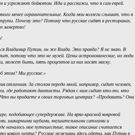
еев и угрожают бойкотом. Иди и расскажи, что я сам еврей.
ного менее ограничительные. Когда мои коллеги слышат, что я
 трупы. Почему это? Потому что русские сидят в ресторанах,
ют замертво!
!
ется Владимир Путин, он же Влади. Это правда? Я не знаю. В
ткрыт, потому что это не музей. Цены астрономические, но люди
 и, может быть, пять процентов из них носят маску.
об этом? Мы русские.»
я отличная. За столом передо мной, например, сидит человек,
сти, где работают дантисты. Рядом с ним сидит кто-то, кто
». Что вы продаете в своих торговых центрах? «Продавать? Они
туре, подобающее супердержаве. На ярко-красной ковровой
рами, шикарными шубами, внушительными сапогами и
 где началось мое путешествие, такое описание считается
то какого черта? Русские мужчины здесь одеты, как Путин в