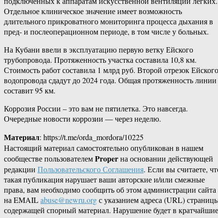
подключенных к аппаратам искусственной вентиляции легких.
Отдельное клиническое значение имеет возможность
длительного прикроватного мониторинга процесса дыхания в
пред- и послеоперационном периоде, в том числе у больных.
На Кубани ввели в эксплуатацию первую ветку Ейского
трубопровода. Протяженность участка составила 10,8 км.
Стоимость работ составила 1 млрд руб. Второй отрезок Ейског
водопровода сдадут до 2024 года. Общая протяженность линии
составит 95 км.
Коррозия России – это вам не пятилетка. Это навсегда.
Очередные новости коррозии — через неделю.
Материал
: https://t.me/orda_mordora/10225
Настоящий материал самостоятельно опубликован в нашем
Proper
сообществе пользователем
на основании действующей
редакции
Пользовательского Соглашения
. Если вы считаете, чт
такая публикация нарушает ваши авторские и/или смежные
права, вам необходимо сообщить об этом администрации сайта
на EMAIL
abuse@newru.org
с указанием адреса (URL) страницы
содержащей спорный материал. Нарушение будет в кратчайши