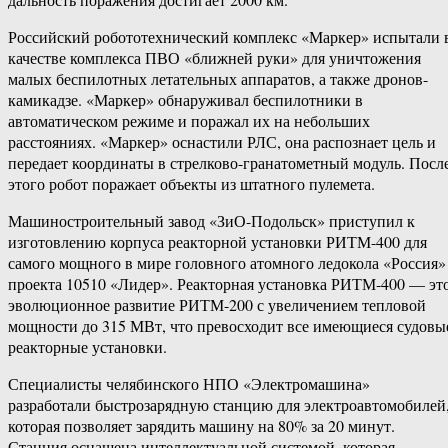
Российский робототехнический комплекс «Маркер» испытали 
качестве комплекса ПВО «ближней руки» для уничтожения
малых беспилотных летательных аппаратов, а также дронов-
камикадзе. «Маркер» обнаруживал беспилотники в
автоматическом режиме и поражал их на небольших
расстояниях. «Маркер» оснастили РЛС, она распознает цель и
передает координаты в стрелково-гранатометный модуль. Посл
этого робот поражает объекты из штатного пулемета.
Машиностроительный завод «ЗиО-Подольск» приступил к
изготовлению корпуса реакторной установки РИТМ-400 для
самого мощного в мире головного атомного ледокола «Россия»
проекта 10510 «Лидер». Реакторная установка РИТМ-400 — эт
эволюционное развитие РИТМ-200 с увеличением тепловой
мощности до 315 МВт, что превосходит все имеющиеся судовы
реакторные установки.
Специалисты челябинского НПО «Электромашина»
разработали быстрозарядную станцию для электроавтомобилей
которая позволяет зарядить машину на 80% за 20 минут.
Станция оснащена интеллектуальной системой, которая