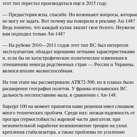
этот тип перестал производиться еще в 2015 году.
— Предыстория ясна, спасибо. Но возникают вопросы, которы
не могу не задать. Вот почему вы поверили в рекламу Ан-148?
Ведь понятно, что каждый кулик хвалит свое болото. Неужели
вам подходил только Ан-148?
— На рубеже 2010—2011 годов этот тип ВС был интересен
эксплуатантам, обладал хорошими летными характеристиками
и, если бы не катастрофические политические изменения в
отношениях некогда родственных стран — России и Украины,
являлся вполне жизнеспособным.
На том этапе мы рассматривали ATR72-500, но в планах было
расширение географии полетов. У франко-итальянских ВС
дальность несопоставимо мала, в сравнении с Ан-148.
Superjet 100 на момент принятия нами решения имел слишком
много технических проблем. Среди них: низкая надежность от
прогара (термостойкость) жаровой части двигателя; при
незначительной наработке возникновение трещин на узлах
крепления стабилизатора, а также проблемы по усилению