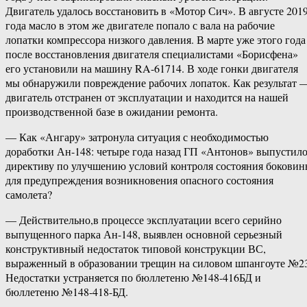
Двигатель удалось восстановить в «Мотор Сич». В августе 201
года масло в этом же двигателе попало с вала на рабочие
лопатки компрессора низкого давления. В марте уже этого года
после восстановления двигателя специалистами «Борисфена»
его установили на машину RA-61714. В ходе гонки двигателя
мы обнаружили повреждение рабочих лопаток. Как результат 
двигатель отстранен от эксплуатации и находится на нашей
производственной базе в ожидании ремонта.
— Как «Ангару» затронула ситуация с необходимостью
доработки Ан-148: четыре года назад ГП «Антонов» выпустил
директиву по улучшению условий контроля состояния бокови
для предупреждения возникновения опасного состояния
самолета?
— Действительно,в процессе эксплуатации всего серийно
выпущенного парка Ан-148, выявлен основной серьезный
конструктивный недостаток типовой конструкции ВС,
выраженный в образовании трещин на силовом шпангоуте №2
Недостатки устраняется по бюллетеню №148-416БД и
бюллетеню №148-418-БД.