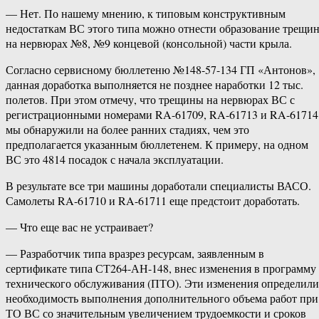
— Нет. По нашему мнению, к типовым конструктивным
недостаткам ВС этого типа можно отнести образование трещи
на нервюрах №8, №9 концевой (консольной) части крыла.
Согласно сервисному бюллетеню №148-57-134 ГП «Антонов»,
данная доработка выполняется не позднее наработки 12 тыс.
полетов. При этом отмечу, что трещины на нервюрах ВС с
регистрационными номерами RA-61709, RA-61713 и RA-61714
мы обнаружили на более ранних стадиях, чем это
предполагается указанным бюллетенем. К примеру, на одном
ВС это 4814 посадок с начала эксплуатации.
В результате все три машины доработали специалисты ВАСО.
Самолеты RA-61710 и RA-61711 еще предстоит доработать.
— Что еще вас не устраивает?
— Разработчик типа вразрез ресурсам, заявленным в
сертификате типа СТ264-АН-148, внес изменения в программу
технического обслуживания (ПТО). Эти изменения определили
необходимость выполнения дополнительного объема работ при
ТО ВС со значительным увеличением трудоемкости и сроков