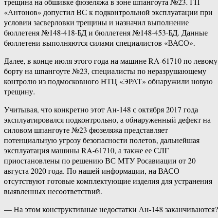
трещина на обшивке фюзеляжа в зоне шпангоута №23. ГП
«Антонов» допустил ВС к подконтрольной эксплуатации при
условии засверловки трещины и назначил выполнение
бюллетеня №148-418-БД и бюллетеня №148-453-БД. Данные
бюллетени выполняются силами специалистов «ВАСО».
Далее, в конце июля этого года на машине RA-61710 по левому
борту на шпангоуте №23, специалисты по неразрушающему
контролю из подмосковного НТЦ «ЭРАТ» обнаружили новую
трещину.
Учитывая, что конкретно этот Ан-148 с октября 2017 года
эксплуатировался подконтрольно, а обнаруженный дефект на
силовом шпангоуте №23 фюзеляжа представляет
потенциальную угрозу безопасности полетов, дальнейшая
эксплуатация машины RA-61710, а также ее СЛГ
приостановлены по решению ВС МТУ Росавиации от 20
августа 2020 года. По нашей информации, на ВАСО
отсутствуют готовые комплектующие изделия для устранения
выявленных несоответствий.
— На этом конструктивные недостатки Ан-148 заканчиваются?