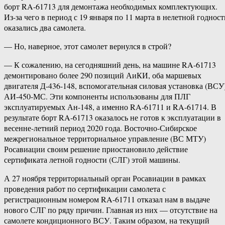
борт RA-61713 для демонтажа необходимых комплектующих.
Из-за чего в период с 19 января по 11 марта в нелетной годност
оказались два самолета.
— Но, наверное, этот самолет вернулся в строй?
— К сожалению, на сегодняшний день, на машине RA-61713
демонтировано более 290 позиций АиКИ, оба маршевых
двигателя Д-436-148, вспомогательная силовая установка (ВСУ
АИ-450-МС. Эти компоненты использованы для ПЛГ
эксплуатируемых Ан-148, а именно RA-61711 и RA-61714. В
результате борт RA-61713 оказалось не готов к эксплуатации в
весенне-летний период 2020 года. Восточно-Сибирское
межрегиональное территориальное управление (ВС МТУ)
Росавиации своим решение приостановило действие
сертификата летной годности (СЛГ) этой машины.
А 27 ноября территориальный орган Росавиации в рамках
проведения работ по сертификации самолета с
регистрационным номером RA-61711 отказал нам в выдаче
нового СЛГ по ряду причин. Главная из них — отсутствие на
самолете кондиционного ВСУ. Таким образом, на текущий