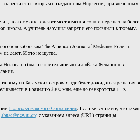
илась чести стать вторым гражданином Норвегии, привлеченным 
чик, поэтому отказался от местоимения «он» и перешел на более
орог школы. А учитель нарушил запрет и его посадили в тюрьму.
ого в декабрьском The American Journal of Medicine. Если ты
 не дают. И это не шутка.
га Нилова на благотворительной акции «Ёлка Желаний» в
лания.
тюрьму на Багамских островах, где будет дожидаться решения о
пел вывести в Бразилию $300 млн. еще до банкротства FTX.
кции
Пользовательского Соглашения
. Если вы считаете, что такая
L
abuse@newru.org
с указанием адреса (URL) страницы,