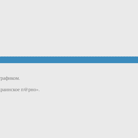
трафиком.
украинское п@рно».