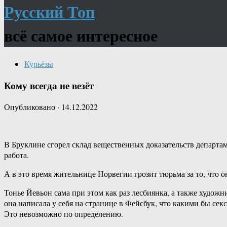
Русский Топ
всё самое интересное
Курьёзы
Кому всегда не везёт
Опубликовано
·
14.12.2022
В Бруклине сгорел склад вещественных доказательств департам
работа.
А в это время жительнице Норвегии грозит тюрьма за то, что 
Тонье Йевьон сама при этом как раз лесбиянка, а также художн
она написала у себя на странице в Фейсбук, что какими бы се
Это невозможно по определению.