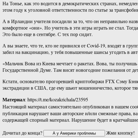
На Тонье, как это водится в демократических странах, немед
этом году к уголовной ответственности по статье за трансфоби
А в Ирландии учителя посадили за то, что он неправильно назв
комфортное «они». Но учитель в эти игры играть не стал. Тогд
Это было еще в сентябре. С тех пор сидит.
А вы знаете, что те, кто не привился от Covid-19, входят в гр
забил на вакцинацию, у тебя повышенные шансы угодить в авто
«Мальчик Вова из Киева мечтает о ракетах. Вова, ты получиш
Государственной Думе. Там висят новогодние пожелания от де
Кстати, основателю прогоревшей криптобиржи FTX Сэму Бэнкма
экстрадиции в США, где ему шьют мошенничество, которое тяне
Материал
: https://t.me/kozakrichala/23595
Настоящий материал самостоятельно опубликован в нашем соо
публикация нарушает ваши авторские и/или смежные права, в
содержащей спорный материал. Нарушение будет в кратчайшие
Дочитал до конца?
Жми кнопку!