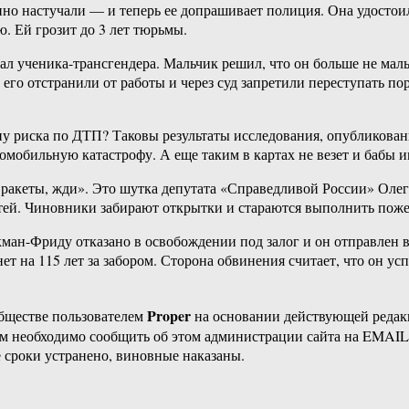
ленно настучали — и теперь ее допрашивает полиция. Она удосто
ю. Ей грозит до 3 лет тюрьмы.
ал ученика-трансгендера. Мальчик решил, что он больше не маль
а его отстранили от работы и через суд запретили переступать п
уппу риска по ДТП? Таковы результаты исследования, опубликованн
мобильную катастрофу. А еще таким в картах не везет и бабы им
ь ракеты, жди». Это шутка депутата «Справедливой России» Оле
тей. Чиновники забирают открытки и стараются выполнить поже
н-Фриду отказано в освобождении под залог и он отправлен в 
т на 115 лет за забором. Сторона обвинения считает, что он ус
Proper
бществе пользователем
на основании действующей реда
ам необходимо сообщить об этом администрации сайта на EMAI
 сроки устранено, виновные наказаны.