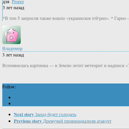
для
Proper
3 лет назад
*В топ-5 запросов также вошло «украинское п@рно». * Гарно -
Владимир
3 лет назад
Вспомнилась картинка — в Землю летит метеорит и надписи «Т
Follow:
Next story
Запад будет голодать
Previous story
Дремучий провинциализм атакует