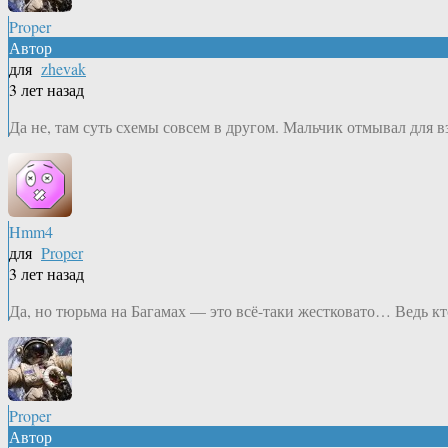
Proper
Автор
для
zhevak
3 лет назад
Да не, там суть схемы совсем в другом. Мальчик отмывал для в
Hmm4
для
Proper
3 лет назад
Да, но тюрьма на Багамах — это всё-таки жестковато… Ведь кт
Proper
Автор