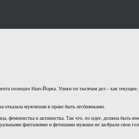
ента полиции Нью-Йорка. Улики по тысячам дел – как текущие, т
она отказала мужчинам в праве быть лесбиянками.
ица, феминистка и активистка. Так что, по идее, должна быть ин
ксуальными фантазиями и фетишами мужики не зас#рали свои гол