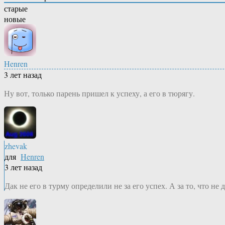
старые
новые
Henren
3 лет назад
Ну вот, только парень пришел к успеху, а его в тюрягу.
zhevak
для
Henren
3 лет назад
Дак не его в турму определили не за его успех. А за то, что не