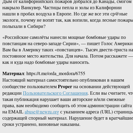
Дым от калифорнийских пожаров добрался до Канады, смогом
накрыло Ванкувер. Частицы пепла и золы из Калифорнии
нашли в пробах воздуха в Европе. Но где же все эти ср@ные
экологи, почему не вопят так, как вопили, когда лесные пожар
полыхали в Сибири?
«Российские самолёты нанесли мощные бомбовые удары по
повстанцам на северо-западе Сирии», — пишет Голос Америки
Вам бы в Америку таких «повстанцев». Тысяч двести-триста н
постоянное место жительства. Для начала. Потом расскажете —
как и куда надо бомбовые удары наносить.
Материал
: https://t.me/orda_mordora/6755
Настоящий материал самостоятельно опубликован в нашем
Proper
сообществе пользователем
на основании действующей
редакции
Пользовательского Соглашения
. Если вы считаете, чт
такая публикация нарушает ваши авторские и/или смежные
права, вам необходимо сообщить об этом администрации сайта
на EMAIL
abuse@newru.org
с указанием адреса (URL) страницы
содержащей спорный материал. Нарушение будет в кратчайши
сроки устранено, виновные наказаны.