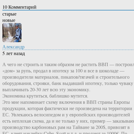
10
Комментарий
старые
новые
Александр
5 лет назад
А чего не строить и таким образом не растить ВВП — построи
«дом» за рупь, продал в ипотеку за 100 и все в шоколаде —
производители материалов, пикапов/тягачей и строительного
оборудования, строяки, банк выдавший ипотеку, только чуваку
выплачивать 20-30 лет всю эту экономику.
Экономика крутиться, баблишко мутится.
Это мне напоминает схему включения в ВВП страны Европы
продукции, которая фактически не произведена на территории
ЕС. Увлекаюсь велосипедом и у европейских производителей
есть неплохая схема, да и не только у них, пример — заказываю
производство карбоновых рам на Тайване за 200$, привозят в
ЕС, клеят наклейку Cube, Scott и т.д. и продают за 1000€. По