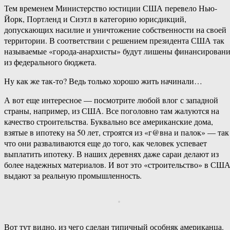
Тем временем Министерство юстиции США перевело Нью-
Йорк, Портленд и Сиэтл в категорию юрисдикций,
допускающих насилие и уничтожение собственности на своей
территории. В соответствии с решением президента США так
называемые «города-анархисты» будут лишены финансирован
из федерального бюджета.
Ну как же так-то? Ведь только хорошо жить начинали…
А вот еще интересное — посмотрите любой влог с западной
страны, например, из США. Все поголовно там жалуются на
качество строительства. Буквально все американские дома,
взятые в ипотеку на 50 лет, строятся из «г@вна и палок» — так
что они разваливаются еще до того, как человек успевает
выплатить ипотеку. В наших деревнях даже сараи делают из
более надежных материалов. И вот это «строительство» в СШ
выдают за реальную промышленность.
Вот тут видно, из чего сделан типичный особняк американца.