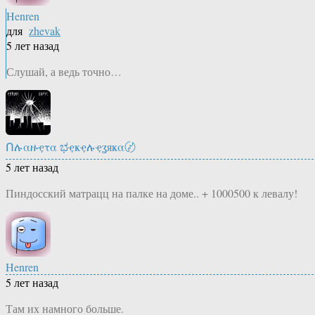
Henren
для
zhevak
5 лет назад
Слушай, а ведь точно…
Ոሉαዙҿτα ಭҿҝҿሉҿʓяҝα〄
5 лет назад
Пиндосский матрацц на палке на доме.. + 1000500 к левалу!
Henren
5 лет назад
Там их намного больше.