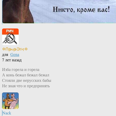
✡Ոթℴթ∋চҿ✡
для
Gena
7 лет назад
Изба горела и горела
А конь бежал бежал бежал
Стояли две нерусских бабы
Не зная что и предпринять
Nack