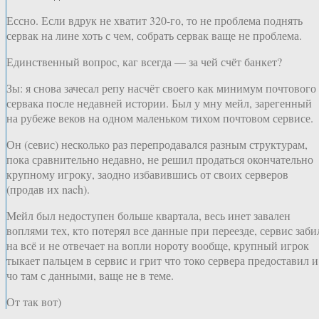
Ессно. Если вдрук не хватит 320-го, то не проблема поднять
сервак на лине хоть с чем, собрать сервак ваще не проблема.
Единственный вопрос, каг всегда — за чей счёт банкет?
Зы: я снова зачесал репу насчёт своего как минимум почтового
сервака после недавней истории. Был у мну мейл, зарегенный
на рубеже веков на одном маленьком тихом почтовом сервисе.
Он (севис) несколько раз перепродавался разным структурам,
пока сравнительно недавно, не решил продаться окончательно
крупному игроку, заодно избавившись от своих серверов
(продав их nach).
Мейл был недоступен больше квартала, весь инет завален
воплями тех, кто потерял все данные при переезде, сервис заби
на всё и не отвечает на вопли нороту вообще, крупный игрок
тыкает пальцем в сервис и грит что токо сервера предоставил и
чо там с данными, ваще не в теме.
От так вот)