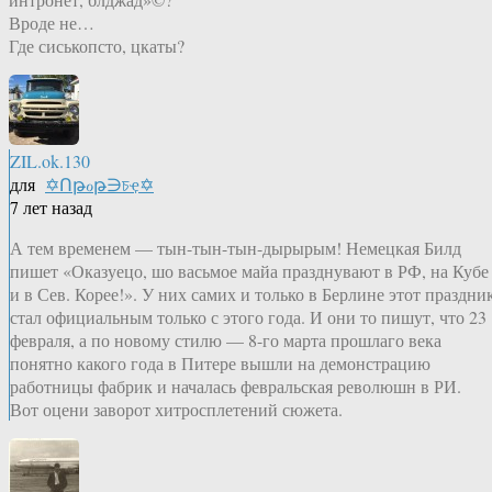
Вроде не…
Где сиськопсто, цкаты?
ZIL.ok.130
для
✡Ոթℴթ∋চҿ✡
7 лет назад
А тем временем — тын-тын-тын-дырырым! Немецкая Билд
пишет «Оказуецо, шо васьмое майа празднувают в РФ, на Кубе
и в Сев. Корее!». У них самих и только в Берлине этот праздни
стал официальным только с этого года. И они то пишут, что 23
февраля, а по новому стилю — 8-го марта прошлаго века
понятно какого года в Питере вышли на демонстрацию
работницы фабрик и началась февральская революшн в РИ.
Вот оцени заворот хитросплетений сюжета.