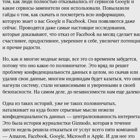
том, как люди полностью отказывались от сервисов Google и
какие сервисы-заменители они использовали. Повылазили
гайды о том, как скачать и посмотреть всю информацию,
которую знает о вас Google и Facebook. Они появляются даже
сейчас. Проводятся даже самые настоящие исследования,
которые доказывают, что отказ от Facebook на месяц сделает ва
счастливее, продуктивнее, увереннее в себе, увеличит потенц
и прочие радости.
Но, как и многие модные вещи, все это со временем забудется,
потому что оно какое-то половинчатое. Это вряд ли решит
проблему конфиденциальности данных в целом, но скачав или
удалив свои данные, многим индивидам будет казаться, что он
нагнули систему, стали независимыми и уверенными в своей
безопасности. На самом деле, до независимости нам еще далеко
Одна из таких историй, уже не таких половинчатых,
наталкивает на куда более серьезные мысли нежели
конфиденциальность данных — централизованность интернета
Это была история журналистки Gizmodo, которая в течение
шести недель решила отказаться от услуг всего пяти компаний
— Amazon, Facebook, Google, Microsoft и Apple. И для нее это