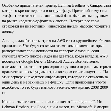
Особенно примечателен пример Lehman Brothers, с банкротства
которого кризис перешел в острую фазу. Причиной тому стал
тот факт, что этот инвестиционный банк был самым крупным
на рынке кредитно-дефолтных свопов. Потеряв все свои
страховки на инвестиции, инвесторы начали массово уходить в
доллар.
А теперь давайте посмотрим на AWS и его крупнейшее облачн
хранилище. Что будет со всеми этими компаниями, которые
развертывают свои мощности на серверах Амазона, если
случится что-то плохое? Куда им деваться, когда вслед за AWS
последуют Google Drive и Microsoft Azure? Все настолько
взаимосвязано, что потеряв одного крупного игрока, мы теряем
практически весь фундамент, на котором стоит индустрия. На
этих серверах находится информация, которую не скачаешь за
один день и не закинешь на флешку. Если произойдет что-то
подобное, то это будет намного веселее, чем кризис 2008-2009
гг.
Как показывает история, никто и ничто “too big to fail”. Ни
Lehman Brothers, ни Google, ни Amazon, ни Microsoft. Империи