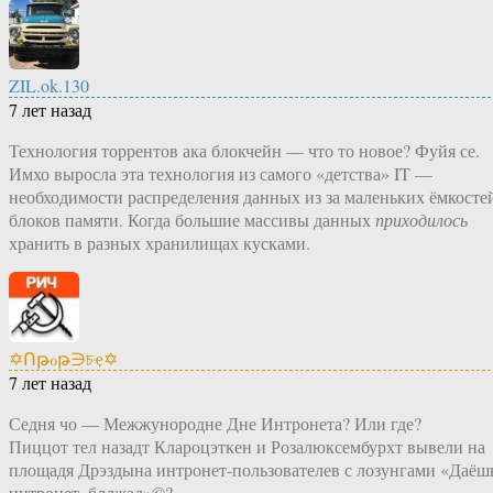
ZIL.ok.130
7 лет назад
Технология торрентов ака блокчейн — что то новое? Фуйя се.
Имхо выросла эта технология из самого «детства» IT —
необходимости распределения данных из за маленьких ёмкосте
блоков памяти. Когда большие массивы данных
приходилось
хранить в разных хранилищах кусками.
✡Ոթℴթ∋চҿ✡
7 лет назад
Седня чо — Межжунородне Дне Интронета? Или где?
Пиццот тел назадт Клароцэткен и Розалюксембурхт вывели на
площадя Дрэздына интронет-пользователев с лозунгами «Даёш
интронет, блджад»©?