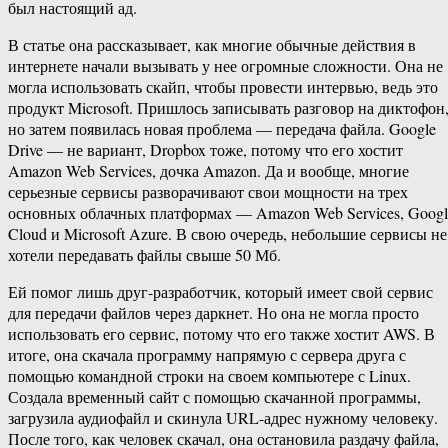
был настоящий ад.
В статье она рассказывает, как многие обычные действия в
интернете начали вызывать у нее огромные сложности. Она не
могла использовать скайп, чтобы провести интервью, ведь это
продукт Microsoft. Пришлось записывать разговор на диктофон
но затем появилась новая проблема — передача файла. Google
Drive — не вариант, Dropbox тоже, потому что его хостит
Amazon Web Services, дочка Amazon. Да и вообще, многие
серьезные сервисы разворачивают свои мощности на трех
основных облачных платформах — Amazon Web Services, Googl
Cloud и Microsoft Azure. В свою очередь, небольшие сервисы не
хотели передавать файлы свыше 50 Мб.
Ей помог лишь друг-разработчик, который имеет свой сервис
для передачи файлов через даркнет. Но она не могла просто
использовать его сервис, потому что его также хостит AWS. В
итоге, она скачала программу напрямую с сервера друга с
помощью командной строки на своем компьютере с Linux.
Создала временный сайт с помощью скачанной программы,
загрузила аудиофайл и скинула URL-адрес нужному человеку.
После того, как человек скачал, она остановила раздачу файла,