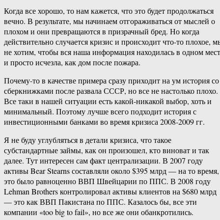
Когда все хорошо, то нам кажется, что это будет продолжаться
вечно. В результате, мы начинаем отгораживаться от мыслей о
плохом и они превращаются в призрачный бред. Но когда
действительно случается кризис и происходит что-то плохое, м
не хотим, чтобы вся наша информация находилась в одном мес
и просто исчезла, как дом после пожара.
Почему-то в качестве примера сразу приходит на ум история со
сберкнижками после развала СССР, но все не настолько плохо.
Все таки в нашей ситуации есть какой-никакой выбор, хоть и
минимальный. Поэтому лучше всего подходит история с
инвестиционными банками во время кризиса 2008-2009 гг.
Я не буду углубляться в детали кризиса, что такое
субстандартные займы, как он произошел, кто виноват и так
далее. Тут интересен сам факт централизации. В 2007 году
активы Bear Stearns составляли около $395 млрд — на то время,
это было равноценно ВВП Швейцарии по ППС. В 2008 году
Lehman Brothers контролировал активы клиентов на $680 млрд
— это как ВВП Пакистана по ППС. Казалось бы, все эти
компании «too big to fail», но все же они обанкротились.