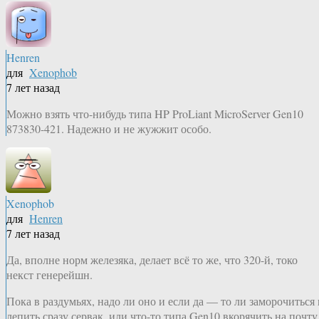
Henren
для
Xenophob
7 лет назад
Можно взять что-нибудь типа HP ProLiant MicroServer Gen10
873830-​421. Надежно и не жужжит особо.
Xenophob
для
Henren
7 лет назад
Да, вполне норм железяка, делает всё то же, что 320-й, токо
некст генерейшн.
Пока в раздумьях, надо ли оно и если да — то ли заморочиться 
лепить сразу сервак, или что-то типа Gen10 вкорячить на почту