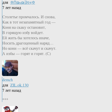
для
✡Ոթℴթ∋চҿ✡
7 лет назад
Столетье промчалось. И снова,
Как в тот незапамятный год —
Коня на скаку остановит,
В горящую избу войдет.
Ей жить бы хотелось иначе,
Носить драгоценный наряд…
Но кони — всё скачут и скачут.
А избы — горят и горят. (С)
demch
для
ZIL.ok.130
7 лет назад
***