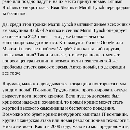
рано или поздно падут и на их место придут новые. Lehman
Brothers обанкротилась, Bear Stearns и Merrill Lynch перепродал
за бесценок.
Да, среди этой тройки Merrill Lynch выглядит живее всех живых
Ее выкупила Bank of America и сейчас Merrill Lynch оперирует
активами на $2,2 трлн — это даже больше, чем она
контролировала до кризиса. Кто выкупит бизнес Google или
Microsoft в случае проблем? Apple? Или какая-либо другая,
новая компания? Так или иначе, это все равно не отменяет
вопроса централизации и возможности появления той же
проблемы спустя какое-то время. Актер новый, но декорации
все те же.
Я думаю, мало кто догадывается, когда цикл повторится и мы
увидим новый IT-рынок. Трудно также прогнозировать откуда
вырастут ноги нового кризиса. Если пузырь доткомов был
кризисом надежд и ожиданий, то новый кризис может стать
жертвой высокого самомнения и беспечного поведения.
Возможно это будет кризис венчурного капитала IT-компаний,
крупная хакерская атака или новая революционная технология.
Никто не знает. Как и в 2008 году, мало кто мог предположить,