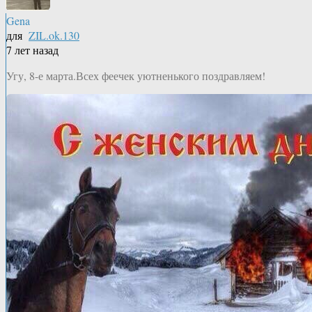
Gena
для
ZIL.ok.130
7 лет назад
Угу, 8-е марта.Всех феечек уютненького поздравляем!