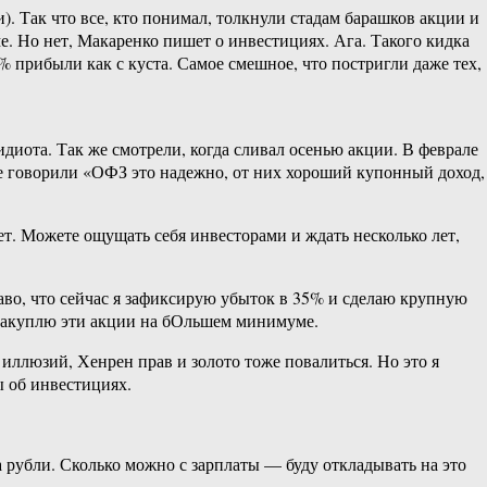
и). Так что все, кто понимал, толкнули стадам барашков акции и
е. Но нет, Макаренко пишет о инвестициях. Ага. Такого кидка
0% прибыли как с куста. Самое смешное, что постригли даже тех,
диота. Так же смотрели, когда сливал осенью акции. В феврале
мне говорили «ОФЗ это надежно, от них хороший купонный доход,
ет. Можете ощущать себя инвесторами и ждать несколько лет,
драво, что сейчас я зафиксирую убыток в 35% и сделаю крупную
и закуплю эти акции на бОльшем минимуме.
 иллюзий, Хенрен прав и золото тоже повалиться. Но это я
ы об инвестициях.
а рубли. Сколько можно с зарплаты — буду откладывать на это