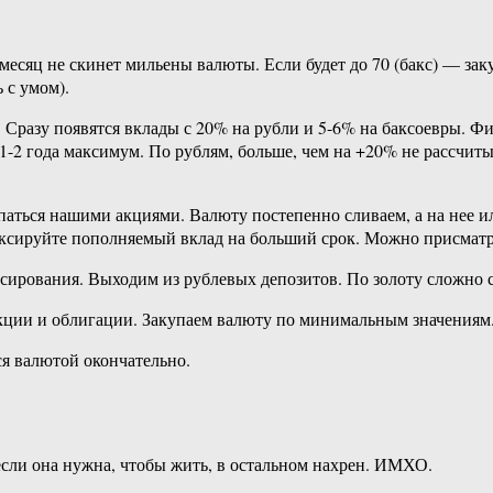
т месяц не скинет мильены валюты. Если будет до 70 (бакс) — з
 с умом).
. Сразу появятся вклады с 20% на рубли и 5-6% на баксоевры.
ы 1-2 года максимум. По рублям, больше, чем на +20% не рассчит
паться нашими акциями. Валюту постепенно сливаем, а на нее ил
зафиксируйте пополняемый вклад на больший срок. Можно присмат
сирования. Выходим из рублевых депозитов. По золоту сложно с
акции и облигации. Закупаем валюту по минимальным значениям
ся валютой окончательно.
 если она нужна, чтобы жить, в остальном нахрен. ИМХО.