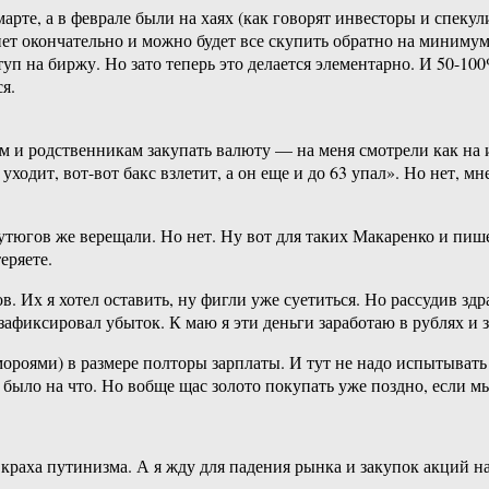
арте, а в феврале были на хаях (как говорят инвесторы и спекул
нет окончательно и можно будет все скупить обратно на минимум
туп на биржу. Но зато теперь это делается элементарно. И 50-10
я.
ям и родственникам закупать валюту — на меня смотрели как на и
ходит, вот-вот бакс взлетит, а он еще и до 63 упал». Но нет, 
утюгов же верещали. Но нет. Ну вот для таких Макаренко и пиш
еряете.
в. Их я хотел оставить, ну фигли уже суетиться. Но рассудив з
я зафиксировал убыток. К маю я эти деньги заработаю в рублях 
мороями) в размере полторы зарплаты. И тут не надо испытывать
 было на что. Но вобще щас золото покупать уже поздно, если м
 краха путинизма. А я жду для падения рынка и закупок акций н