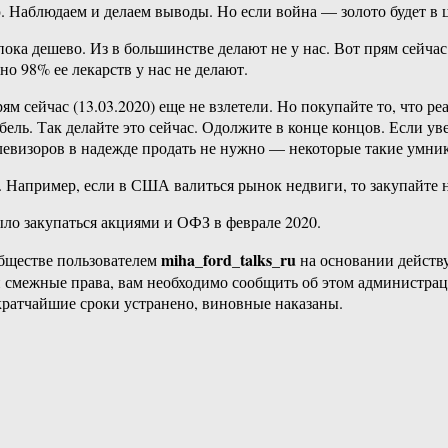
 Наблюдаем и делаем выводы. Но если война — золото будет в ц
пока дешево. Из в большинстве делают не у нас. Вот прям сейчас
но 98% ее лекарств у нас не делают.
м сейчас (13.03.2020) еще не взлетели. Но покупайте то, что ре
бель. Так делайте это сейчас. Одолжите в конце концов. Если 
левизоров в надежде продать не нужно — некоторые такие умники
в. Например, если в США валиться рынок недвиги, то закупайте 
ыло закупаться акциями и ОФЗ в феврале 2020.
miha_ford_talks_ru
бществе пользователем
на основании дейст
ли смежные права, вам необходимо сообщить об этом администр
кратчайшие сроки устранено, виновные наказаны.