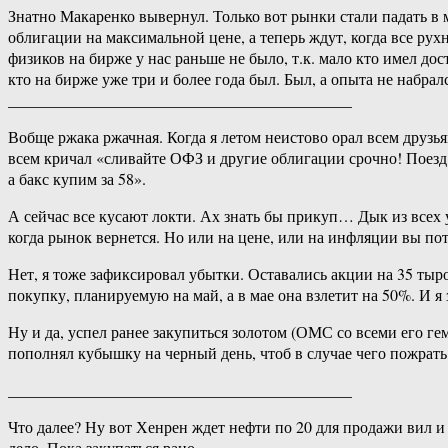
Знатно Макаренко вывернул. Только вот рынки стали падать в м
облигации на максимальной цене, а теперь ждут, когда все рух
физиков на бирже у нас раньше не было, т.к. мало кто имел дос
кто на бирже уже три и более года был. Был, а опыта не набралс
___________________________________________
Вобще ржака ржачная. Когда я летом неистово орал всем друзь
всем кричал «сливайте ОФЗ и другие облигации срочно! Поезд у
а бакс купим за 58».
А сейчас все кусают локти. Ах знать бы прикуп… Дык из всех 
когда рынок вернется. Но или на цене, или на инфляции вы пот
Нет, я тоже зафиксировал убытки. Оставались акции на 35 тыро
покупку, планируемую на май, а в мае она взлетит на 50%. И 
Ну и да, успел ранее закупиться золотом (ОМС со всеми его ге
пополнял кубышку на черный день, чтоб в случае чего пожрать
___________________________________________
Что далее? Ну вот Хенрен ждет нефти по 20 для продажи вил и
дело. Пока закупаться рано.