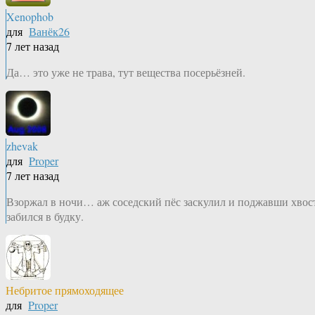
Xenophob
для
Ванёк26
7 лет назад
Да… это уже не трава, тут вещества посерьёзней.
zhevak
для
Proper
7 лет назад
Взоржал в ночи… аж соседский пёс заскулил и поджавши хвос
забился в будку.
Небритое прямоходящее
для
Proper