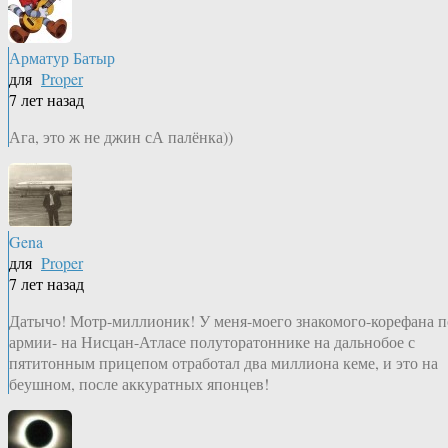
Арматур Батыр
для
Proper
7 лет назад
Ага, это ж не джин сА палёнка))
Gena
для
Proper
7 лет назад
Датычо! Мотр-миллионик! У меня-моего знакомого-корефана п
армии- на Нисцан-Атласе полуторатоннике на дальнобое с
пятитонным прицепом отработал два миллиона кеме, и это на
беушном, после аккуратных японцев!