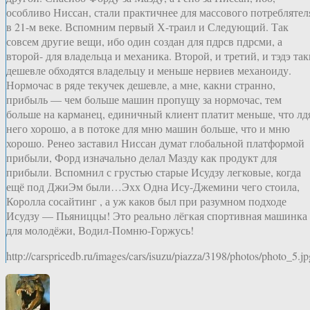
особливо Ниссан, стали практичнее для массового потреблятел
в 21-м веке. Вспомним первый Х-траил и Следующий. Так
совсем другие вещи, ибо один создан для пдрсв пдрсми, а
второй- для владельца и механика. Второй, и третий, и тэдэ так
дешевле обходятся владельцу и меньше нервиев механоиду.
Нормочас в ряде текучек дешевле, а мне, какни странно,
прибыль — чем больше машин пропущу за нормочас, тем
больше на карманец, единичный клиент платит меньше, что лд
него хорошо, а в потоке для мню машин больше, что и мню
хорошо. Ренео заставил Ниссан думат глобальной платформой
прибыли, Форд изначально делал Мазду как продукт для
прибыли. Вспомнил с грустью старые Исудзу легковые, когда
ещё под ДжиЭм были…Эхх Одна Ису-Джемини чего стоила,
Королла сосайтинг , а уж каков был при разумном подходе
Исудзу — Пьяниццы! Это реально лёгкая спортивная машинка
для молодёжи, Водил-Помню-Горжусь!
http://carspricedb.ru/images/cars/isuzu/piazza/3198/photos/photo_5.jp