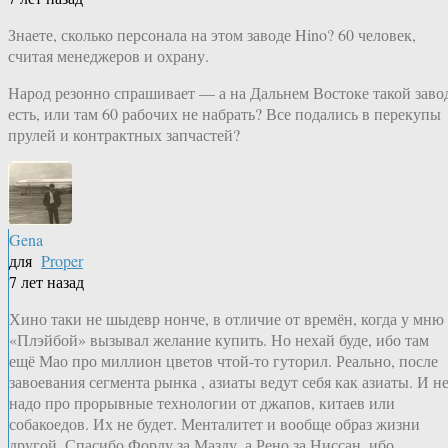
Знаете, сколько персонала на этом заводе Hino? 60 человек,
считая менеджеров и охрану.
Народ резонно спрашивает — а на Дальнем Востоке такой заво
есть, или там 60 рабочих не набрать? Все подались в перекупы
прулей и контрактных запчастей?
Gena
для
Proper
7 лет назад
Хино таки не шыдевр нонче, в отличие от времён, когда у мню
«Плэйбой» вызывал желание купить. Но нехай буде, ибо там
ещё Мао про миллион цветов чтой-то гуторил. Реально, после
завоевания сегмента рынка , азиаты ведут себя как азиаты. И н
надо про прорывные технологии от джапов, китаев или
собакоедов. Их не будет. Менталитет и вообще образ жизни
другой. Спасибо Форду за Мазду, а Рено за Ниссан, ибо,