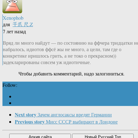
Xenophob
для
千爪 尺.Z
7 лет назад
Вряд ли много найдут — по состоянию на ффчера тридцатки н
набралось, идиотов ффсё жы не много, а цели, там где о
конкретике иришлось грить, а не токо о прекрасном))
задекларированы совсем уж идиотичные.
Чтобы добавить комментарий, надо залогиниться.
Follow:
Next story
Зачем англосаксы вредят Германии
Previous story
Мисс СССР выбирают в Лондоне