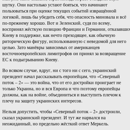
шутку. Они настолько устают бояться, что начинают
пользоваться при оценке текущих событий извращённой
логикой, лишь бы убедить себя, что опасность миновала и всё
по-прежнему хорошо. Вот и Зеленский, судя по всему,
воспринял жёсткую позицию Франции и Германии, отказавши
Киеву в поддержке, как нечто преходящее, как обычную
риторическую фигуру, использованную с неведомой для него
целью. Зато манёвры зависимых от американцев
восточноевропейских лимитрофов он принял за возвращение
ЕС к подыгрыванию Киеву.
Во всяком случае, вдруг, ни с того ни с сего, украинский
президент начал рассказывать европейцам, что «Северный
поток – 2» — это война, что от его достройки проиграет не
только Украина, но и вся Европа и что поэтому европейцы
должны, как на войне, объединиться и выступить плечом к
плечу на защиту украинских интересов.
Нельзя допустить, чтобы «Северный поток – 2» достроили,
сказал украинский президент. И тут же нарвался на
неожиданный, но предельно жёсткий ответ Меркель.