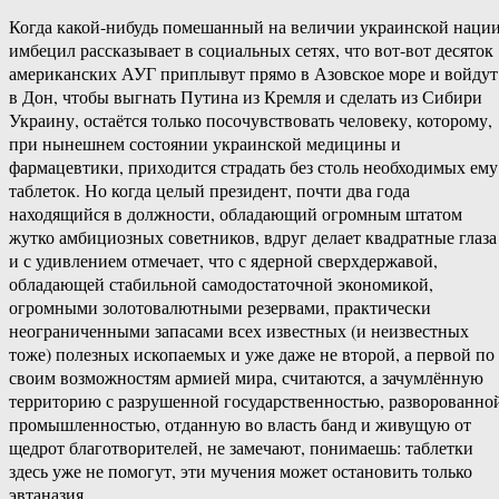
Когда какой-нибудь помешанный на величии украинской наци
имбецил рассказывает в социальных сетях, что вот-вот десяток
американских АУГ приплывут прямо в Азовское море и войдут
в Дон, чтобы выгнать Путина из Кремля и сделать из Сибири
Украину, остаётся только посочувствовать человеку, которому,
при нынешнем состоянии украинской медицины и
фармацевтики, приходится страдать без столь необходимых ему
таблеток. Но когда целый президент, почти два года
находящийся в должности, обладающий огромным штатом
жутко амбициозных советников, вдруг делает квадратные глаза
и с удивлением отмечает, что с ядерной сверхдержавой,
обладающей стабильной самодостаточной экономикой,
огромными золотовалютными резервами, практически
неограниченными запасами всех известных (и неизвестных
тоже) полезных ископаемых и уже даже не второй, а первой по
своим возможностям армией мира, считаются, а зачумлённую
территорию с разрушенной государственностью, разворованно
промышленностью, отданную во власть банд и живущую от
щедрот благотворителей, не замечают, понимаешь: таблетки
здесь уже не помогут, эти мучения может остановить только
эвтаназия.