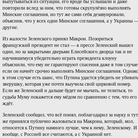
выпутываться из ситуации, его вроде бы услышали и даже
повторили вслед за ним, что готовы скрупулёзно выполнять
Минские соглашения, но тут же сами себя дезавуировали,
объяснив, что у всех одни Минские соглашения, а у Украины 
другие.
Из жалости Зеленского принял Макрон. Позориться
французский президент не стал — к прессе Зеленский вышел
один, но за закрытыми дверьми Елисейского дворца так и не
научившемуся убедительно играть президента клоуну
объяснили, что ему не гарантируют спасения даже в том случае
если он начнёт срочно выполнять Минские соглашения. Однак
в этом случае есть шанс, что Путина удастся убедить не убиват
зверушку, которая уже почти выучила свой цирковой номер.
Если же Зеленский и дальше будет не мычать, не телиться, то
судьба Муму покажется ему мёдом по сравнению с тем, что его
ждёт.
Зеленский сообщил, что всё понял, поблагодарил за науку и тут
же принялся публично жаловаться на Макрона, который, мол,
относится к Путину намного лучше, чем к нему, Зеленскому. И
вообще, с Россией все считаются, а с Украиной нет.