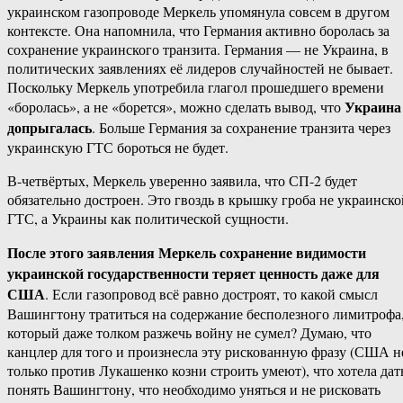
украинском газопроводе Меркель упомянула совсем в другом
контексте. Она напомнила, что Германия активно боролась за
сохранение украинского транзита. Германия — не Украина, в
политических заявлениях её лидеров случайностей не бывает.
Поскольку Меркель употребила глагол прошедшего времени
Украина
«боролась», а не «борется», можно сделать вывод, что
допрыгалась
. Больше Германия за сохранение транзита через
украинскую ГТС бороться не будет.
В-четвёртых, Меркель уверенно заявила, что СП-2 будет
обязательно достроен. Это гвоздь в крышку гроба не украинско
ГТС, а Украины как политической сущности.
После этого заявления Меркель сохранение видимости
украинской государственности теряет ценность даже для
США
. Если газопровод всё равно достроят, то какой смысл
Вашингтону тратиться на содержание бесполезного лимитрофа
который даже толком разжечь войну не сумел? Думаю, что
канцлер для того и произнесла эту рискованную фразу (США н
только против Лукашенко козни строить умеют), что хотела дат
понять Вашингтону, что необходимо уняться и не рисковать