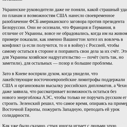
Украинские руководители даже не поняли, какой страшный уда
по планам и возможностям США нанесло своевременное
разоблачение ФСБ американского заговора против президента
Белоруссии. Они не осознали, что Франция и Германия, в
отличие от Украины, вовсе не обрадовались, когда им на живо
примере показали, как именно Вашингтон хотел их вовлечь в
конфликт (а если получится, то и в войну) с Россией, чтобы
самому остаться в стороне и поправить свои дела за их счёт. Эт
для Украины хозяйское надругательство — почёт (хоть так, но
заметили), для остальных — позор и большие проблемы.
Зато в Киеве воспряли духом, когда увидели, что
лакействующие восточноевропейские лимитрофы поддержали
США и организовали высылку российских дипломатов, а Чехи
даже заявила, что рассматривает возможность остаться без
нового энергоблока АЭС, чтобы только не поручать русским ег
строить. Зеленский решил, что самое время, опираясь на приме
Восточной Европы, пожурить Западную, преподать ей урок
солидарности.
Как уже было сказано, страх иногда играет с людьми злую