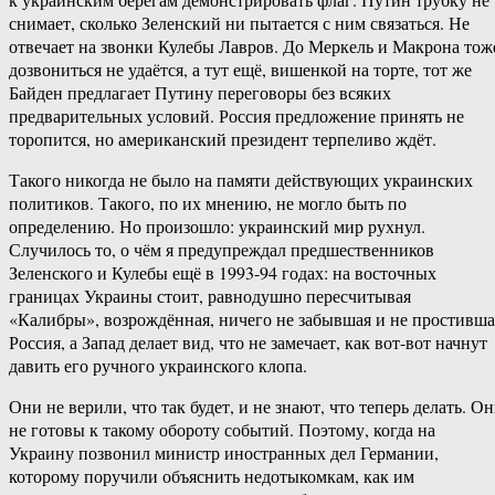
снимает, сколько Зеленский ни пытается с ним связаться. Не
отвечает на звонки Кулебы Лавров. До Меркель и Макрона тож
дозвониться не удаётся, а тут ещё, вишенкой на торте, тот же
Байден предлагает Путину переговоры без всяких
предварительных условий. Россия предложение принять не
торопится, но американский президент терпеливо ждёт.
Такого никогда не было на памяти действующих украинских
политиков. Такого, по их мнению, не могло быть по
определению. Но произошло: украинский мир рухнул.
Случилось то, о чём я предупреждал предшественников
Зеленского и Кулебы ещё в 1993-94 годах: на восточных
границах Украины стоит, равнодушно пересчитывая
«Калибры», возрождённая, ничего не забывшая и не простивша
Россия, а Запад делает вид, что не замечает, как вот-вот начнут
давить его ручного украинского клопа.
Они не верили, что так будет, и не знают, что теперь делать. О
не готовы к такому обороту событий. Поэтому, когда на
Украину позвонил министр иностранных дел Германии,
которому поручили объяснить недотыкомкам, как им