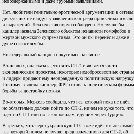
невоздержанными и даже грубыми заявлениями.
Нет, любители генитально-эротической аргументации в сетевы
дискуссиях не найдут в заявлении канцлера привычных им сло
и выражений. Лексическая норма соблюдена. Но лучше бы
канцлер назвала Зеленского объектом ненависти гомофобов и
жертвой мужского супрематизма. Это он бы перенёс и даже в
душе согласился бы.
Но федеральный канцлер покусилась на святое.
Во-первых, она сказала, что хоть СП-2 и является чисто
экономическим проектом, некоторые недобросовестные страны
и лидеры придают ему неоправданную политическую нагрузку
Поэтому, заявила канцлер, ФРГ готова к политическим формам
борьбы за достройку потока.
Во-вторых, Меркель сообщила, что газ, который пока не идёт,
но обязательно должен пойти по СП-2, ничем не хуже того, что
идёт по СП-1 или по газопроводам, идущим через Турцию.
В-третьих, хоть через украинскую ГТС тоже идёт тот же самый
газ, который ничем не лучше предназначенного для СП-2, об