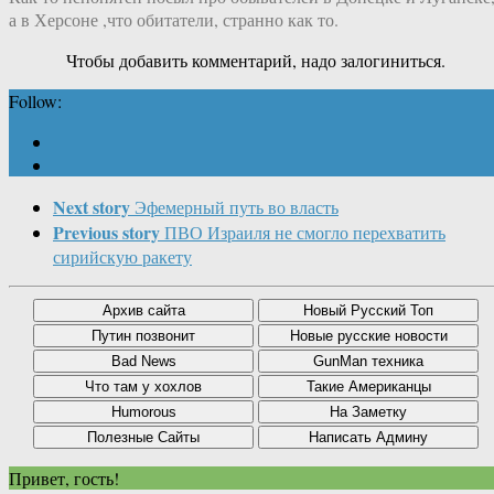
а в Херсоне ,что обитатели, странно как то.
Чтобы добавить комментарий, надо залогиниться.
Follow:
Next story
Эфемерный путь во власть
Previous story
ПВО Израиля не смогло перехватить
сирийскую ракету
Привет, гость!