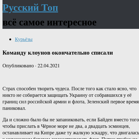
Русский Топ
всё самое интересное
Курьёзы
Команду клоунов окончательно списали
Опубликовано
·
22.04.2021
Страх способен творить чудеса. После того как стало ясно, что
никто не собирается защищать Украину от собравшихся у её
границ сил российской армии и флота, Зеленский первое время
паниковал.
Да и сложно было бы не запаниковать, если Байден вместо того
чтобы прислать в Чёрное море не два, а двадцать эсминцев,
останавливает на Кипре даже ту жалкую эскадру, что двигалас
к украинским берегам демонстрировать флаг. Путин трубку не