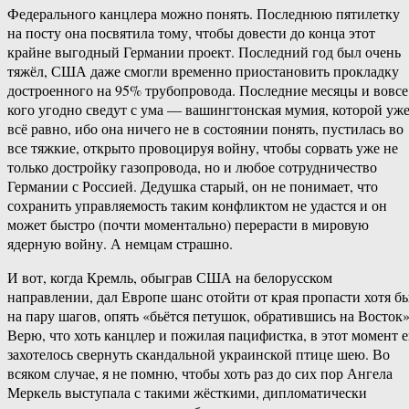
Федерального канцлера можно понять. Последнюю пятилетку
на посту она посвятила тому, чтобы довести до конца этот
крайне выгодный Германии проект. Последний год был очень
тяжёл, США даже смогли временно приостановить прокладку
достроенного на 95% трубопровода. Последние месяцы и вовсе
кого угодно сведут с ума — вашингтонская мумия, которой уж
всё равно, ибо она ничего не в состоянии понять, пустилась во
все тяжкие, открыто провоцируя войну, чтобы сорвать уже не
только достройку газопровода, но и любое сотрудничество
Германии с Россией. Дедушка старый, он не понимает, что
сохранить управляемость таким конфликтом не удастся и он
может быстро (почти моментально) перерасти в мировую
ядерную войну. А немцам страшно.
И вот, когда Кремль, обыграв США на белорусском
направлении, дал Европе шанс отойти от края пропасти хотя б
на пару шагов, опять «бьётся петушок, обратившись на Восток»
Верю, что хоть канцлер и пожилая пацифистка, в этот момент 
захотелось свернуть скандальной украинской птице шею. Во
всяком случае, я не помню, чтобы хоть раз до сих пор Ангела
Меркель выступала с такими жёсткими, дипломатически