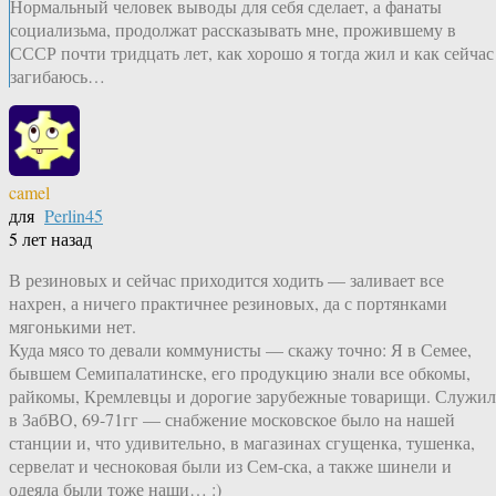
Нормальный человек выводы для себя сделает, а фанаты
социализьма, продолжат рассказывать мне, прожившему в
СССР почти тридцать лет, как хорошо я тогда жил и как сейчас
загибаюсь…
camel
для
Perlin45
5 лет назад
В резиновых и сейчас приходится ходить — заливает все
нахрен, а ничего практичнее резиновых, да с портянками
мягонькими нет.
Куда мясо то девали коммунисты — скажу точно: Я в Семее,
бывшем Семипалатинске, его продукцию знали все обкомы,
райкомы, Кремлевцы и дорогие зарубежные товарищи. Служил
в ЗабВО, 69-71гг — снабжение московское было на нашей
станции и, что удивительно, в магазинах сгущенка, тушенка,
сервелат и чесноковая были из Сем-ска, а также шинели и
одеяла были тоже наши… :)