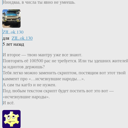
Ннндяаа, в числа ты явно не умеешь.
ZIL.ok.130
для
ZIL.ok.130
5 лет назад
И второе — твою мантру уже все знают.
Повторять её 100500 рас не требуется. Или ты здешних жителе
за идиотов держишь?
Тебя легко можно заменить скриптом, постящим вот этот твой
каммент про «…исчезнувшие народы…».
А сам ты кагбэ и не нужен.
Под любым текстом скрипт будет постить вот это вот —
«исчезнувшие народы».
И всё.