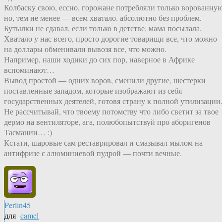
Колбаску свою, ессно, горожане потребляли только ворованную
но, тем не менее — всем хватало. абсолютно без проблем.
Бутылки не сдавал, если только в детстве, мама посылала.
Хватало у нас всего, просто дорогие товарищи все, что можно
на доллары обменивали вывозя все, что можно.
Например, наши ходики до сих пор, наверное в Африке
вспоминают…
Вывод простой — одних воров, сменили другие, шестерки
поставленные западом, которые изображают из себя
государственных деятелей, готовя страну к полной утилизации
Не рассчитывай, что твоему потомству что либо светит за твое
дермо на вентиляторе, ага, полюбопытствуй про аборигенов
Тасмании… :)
Кстати, шаровые сам реставрировал и смазывал мылом на
антифризе с алюминиевой пудрой — почти вечные.
Perlin45
для
camel