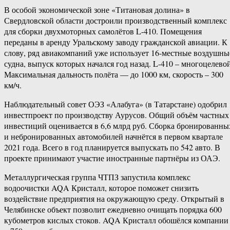
В особой экономической зоне «Титановая долина» в
Свердловской области достроили производственный комплекс
для сборки двухмоторных самолётов L-410. Помещения
переданы в аренду Уральскому заводу гражданской авиации. К
слову, ряд авиакомпаний уже использует 16-местные воздушны
судна, выпуск которых начался год назад. L-410 – многоцелевой
Максимальная дальность полёта — до 1000 км, скорость – 300
км/ч.
Наблюдательный совет ОЭЗ «Алабуга» (в Татарстане) одобрил
инвестпроект по производству Аурусов. Общий объём частных
инвестиций оценивается в 6,6 млрд руб. Сборка бронированны
и небронированных автомобилей начнётся в первом квартале
2021 года. Всего в год планируется выпускать по 542 авто. В
проекте принимают участие иностранные партнёры из ОАЭ.
Металлургическая группа ЧТПЗ запустила комплекс
водоочистки AQA Кристалл, которое поможет снизить
воздействие предприятия на окружающую среду. Открытый в
Челябинске объект позволит ежедневно очищать порядка 600
кубометров кислых стоков. AQA Кристалл обошёлся компании