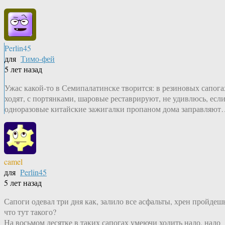
Perlin45
для
Тимо-фей
5 лет назад
Ужас какой-то в Семипалатинске творится: в резиновых сапога
ходят, с портянками, шаровые реставрируют, не удивлюсь, есл
одноразовые китайские зажигалки пропаном дома заправляю
camel
для
Perlin45
5 лет назад
Сапоги одевал три дня как, залило все асфальты, хрен пройдешь
что тут такого?
На восьмом десятке в таких сапогах умеючи ходить надо, надо