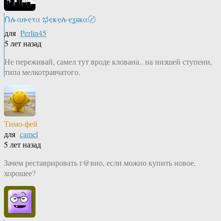
Ոሉαዙҿτα ಭҿҝҿሉҿʓяҝα〄
для
Perlin45
5 лет назад
Не переживай, самел тут вроде клована.. на низшей ступени,
типа мелкотравчатого.
Тимо-фей
для
camel
5 лет назад
Зачем реставрировать г@вно, если можно купить новое,
хорошее?