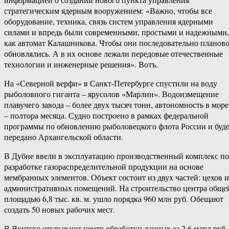
стратегическим ядерным вооружением: «Важно, чтобы все
оборудование, техника, связь систем управления ядерными
силами и впредь были современными, простыми и надежными,
как автомат Калашникова. Чтобы они последовательно планов
обновлялись. А в их основе лежали передовые отечественные
технологии и инженерные решения». Вотъ.
На «Северной верфи» в Санкт-Петербурге спустили на воду
рыболовного гиганта – ярусолов «Марлин». Водоизмещение
плавучего завода – более двух тысяч тонн, автономность в море
– полтора месяца. Судно построено в рамках федеральной
программы по обновлению рыболовецкого флота России и буд
передано Архангельской области.
В Дубне ввели в эксплуатацию производственный комплекс по
разработке газораспределительной продукции на основе
мембранных элементов. Объект состоит из двух частей: цехов и
административных помещений. На строительство центра обще
площадью 6,8 тыс. кв. м. ушло порядка 960 млн руб. Обещают
создать 50 новых рабочих мест.
В Якутске открывают центр обработки данных за 2,6 млрд руб.