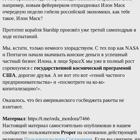
например, новым фейерверком отпраздновал Илон Маск
очередную неделю гибели российской экономики, как тебе
такое, Илон Маск?
Прототип корабля Starship произвёл уже третий самоподрыв в
ходе испытаний.
Мы, кстати, только немного злорадствуем. С тех пор как NASA
и Пентагон начали вкачивать конские деньги в успешный
частный бизнес Илона, в лице SpaceX мы уже в полный рост
государственной космической программой
соревнуемся с
США
, дорогие друзья. А не вот это вот «гений частного
предпринимательства» и «посмотрите на ко-ко-
копитализацию!».
Оказалось, что без американского госбюджета ракеты не
взлетают.
Материал
: https://t.me/orda_mordora/7466
Настоящий материал самостоятельно опубликован в нашем
Proper
сообществе пользователем
на основании действующей
редакции
Пользовательского Соглашения
. Если вы считаете, чт