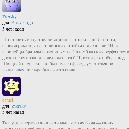
Zversky
для
Александр
5 лет назад
«Построить индустриализацию» — это сильно. И кстати,
евроамериканцы на сталинских стройках впахивали? Или
европейцы братьям Бажениным на Соломбальских верфях лес 
доски перетирали для ледовых кочей? России для победы над
Швецией очень сильно был нужен флот, думал Ульянов,
вышагивая по льду Финского залива.
camel
для
Zversky
5 лет назад
Тут, у дегенератов во власти мысля такая была — своих
умненьких поубивать, опасные оне, а чужих попользовать — те