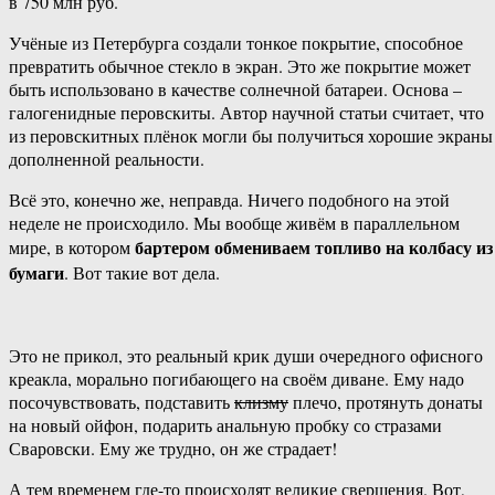
в 750 млн руб.
Учёные из Петербурга создали тонкое покрытие, способное
превратить обычное стекло в экран. Это же покрытие может
быть использовано в качестве солнечной батареи. Основа –
галогенидные перовскиты. Автор научной статьи считает, что
из перовскитных плёнок могли бы получиться хорошие экраны
дополненной реальности.
Всё это, конечно же, неправда. Ничего подобного на этой
неделе не происходило. Мы вообще живём в параллельном
бартером обмениваем топливо на колбасу из
мире, в котором
бумаги
. Вот такие вот дела.
Это не прикол, это реальный крик души очередного офисного
креакла, морально погибающего на своём диване. Ему надо
посочувствовать, подставить
клизму
плечо, протянуть донаты
на новый ойфон, подарить анальную пробку со стразами
Сваровски. Ему же трудно, он же страдает!
А тем временем где-то происходят великие свершения. Вот,