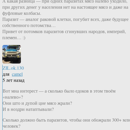
А какая разница — при одних паразитах мясо налево уходило,
при других денег у населения нет на настоящее мясо и даже на
фуфловые колбасы.
Паразит — аналог раковой клетки, погубит всех, даже будущее
собственного потомства…
Привет от потомков паразитов сгинувших народов, империй,
племен… :)
ZIL.ok.130
для
camel
5 лет назад
Вот мна интерест — а сколько было едоков в этом твоём
«налево»?
Они што и дупой цие мясо жрали?
И в ноздри натаптывали?
Сколько должно быть паразитов, чтобы они обожрали 300+ мл
человек?