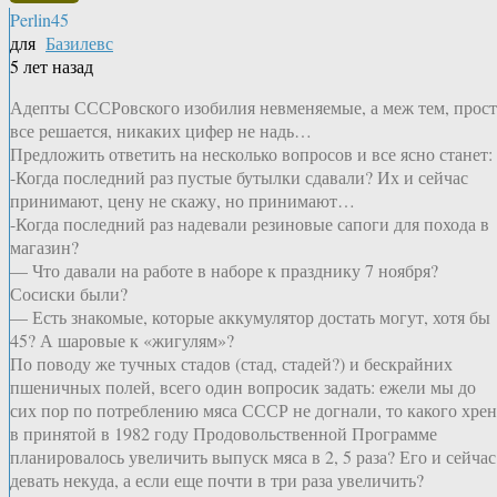
Perlin45
для
Базилевс
5 лет назад
Адепты СССРовского изобилия невменяемые, а меж тем, прос
все решается, никаких цифер не надь…
Предложить ответить на несколько вопросов и все ясно станет:
-Когда последний раз пустые бутылки сдавали? Их и сейчас
принимают, цену не скажу, но принимают…
-Когда последний раз надевали резиновые сапоги для похода в
магазин?
— Что давали на работе в наборе к празднику 7 ноября?
Сосиски были?
— Есть знакомые, которые аккумулятор достать могут, хотя бы
45? А шаровые к «жигулям»?
По поводу же тучных стадов (стад, стадей?) и бескрайних
пшеничных полей, всего один вопросик задать: ежели мы до
сих пор по потреблению мяса СССР не догнали, то какого хрен
в принятой в 1982 году Продовольственной Программе
планировалось увеличить выпуск мяса в 2, 5 раза? Его и сейчас
девать некуда, а если еще почти в три раза увеличить?