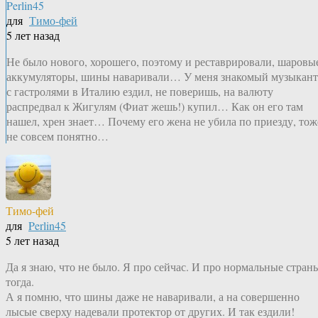
Perlin45
для
Тимо-фей
5 лет назад
Не было нового, хорошего, поэтому и реставрировали, шаровы
аккумуляторы, шины наваривали… У меня знакомый музыкант
с гастролями в Италию ездил, не поверишь, на валюту
распредвал к Жигулям (Фиат жешь!) купил… Как он его там
нашел, хрен знает… Почему его жена не убила по приезду, тож
не совсем понятно…
Тимо-фей
для
Perlin45
5 лет назад
Да я знаю, что не было. Я про сейчас. И про нормальные стран
тогда.
А я помню, что шины даже не наваривали, а на совершенно
лысые сверху надевали протектор от других. И так ездили!