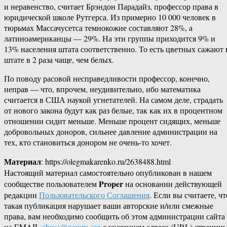
и неравенство, считает Брэндон Парадайз, профессор права в
юридической школе Рутгерса. Из примерно 10 000 человек в
тюрьмах Массачусетса темнокожие составляют 28%, а
латиноамериканцы — 29%. На эти группы приходится 9% и
13% населения штата соответственно. То есть цветных сажают 
штате в 2 раза чаще, чем белых.
По поводу расовой несправедливости профессор, конечно,
неправ — что, впрочем, неудивительно, ибо математика
считается в США наукой угнетателей. На самом деле, страдать
от нового закона будут как раз белые, так как их в процентном
отношении сидит меньше. Меньше процент сидящих, меньше
добровольных доноров, сильнее давление администрации на
тех, кто становиться донором не очень-то хочет.
Материал
: https://olegmakarenko.ru/2638488.html
Настоящий материал самостоятельно опубликован в нашем
Proper
сообществе пользователем
на основании действующей
редакции
Пользовательского Соглашения
. Если вы считаете, чт
такая публикация нарушает ваши авторские и/или смежные
права, вам необходимо сообщить об этом администрации сайта
на EMAIL
abuse@newru.org
с указанием адреса (URL) страницы