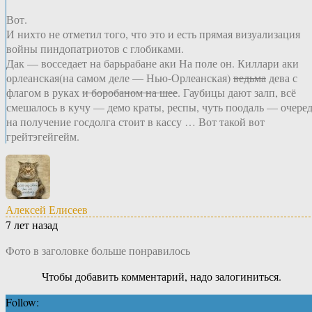
Вот.
И нихто не отметил того, что это и есть прямая визуализация
войны пиндопатриотов с глобиками.
Дак — восседает на барьрабане аки На поле он. Киллари аки
орлеанская(на самом деле — Нью-Орлеанская)
ведьма
дева с
флагом в руках
и боробаном на шее
. Гаубицы дают залп, всё
смешалось в кучу — демо краты, респы, чуть поодаль — очере
на получение госдолга стоит в кассу … Вот такой вот
грейтэгейгейм.
Алексей Елисеев
7 лет назад
Фото в заголовке больше понравилось
Чтобы добавить комментарий, надо залогиниться.
Follow: