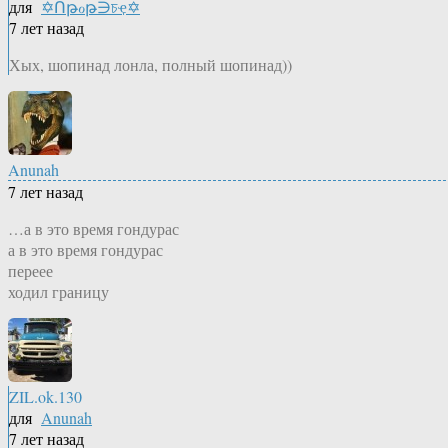
для
✡Ոթℴթ∋চҿ✡
7 лет назад
Хых, шопинад лонла, полный шопинад))
Anunah
7 лет назад
…а в это время гондурас
а в это время гондурас
переее
ходил границу
ZIL.ok.130
для
Anunah
7 лет назад