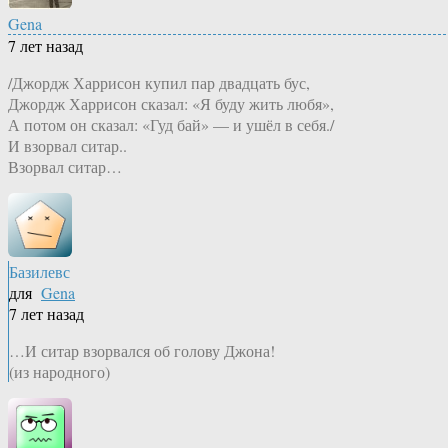
Gena
7 лет назад
/Джордж Харрисон купил пар двадцать бус,
Джордж Харрисон сказал: «Я буду жить любя»,
А потом он сказал: «Гуд бай» — и ушёл в себя./
И взорвал ситар..
Взорвал ситар…
Базилевс
для
Gena
7 лет назад
…И ситар взорвался об голову Джона!
(из народного)