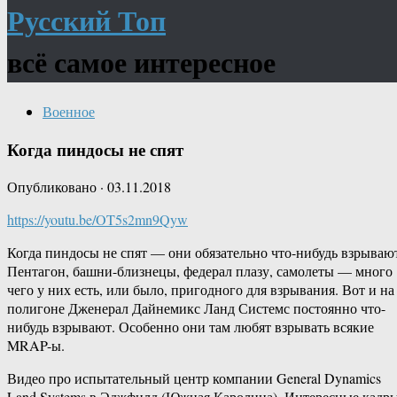
Русский Топ
всё самое интересное
Военное
Когда пиндосы не спят
Опубликовано
·
03.11.2018
https://youtu.be/OT5s2mn9Qyw
Когда пиндосы не спят — они обязательно что-нибудь взрываю
Пентагон, башни-близнецы, федерал плазу, самолеты — много
чего у них есть, или было, пригодного для взрывания. Вот и на
полигоне Дженерал Дайнемикс Ланд Системс постоянно что-
нибудь взрывают. Особенно они там любят взрывать всякие
MRAP-ы.
Видео про испытательный центр компании General Dynamics
Land Systems в Эджфилд (Южная Каролина). Интересные кадр