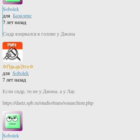
Sobolek
для
Базилевс
7 лет назад
Сидр взорвался в голове у Джона
✡Ոթℴթ∋চҿ✡
для
Sobolek
7 лет назад
Если сидр, то не у Джона, а у Лау.
https://dartz.spb.ru/studio/trans/sonarchistr.php
Sobolek