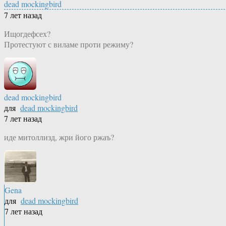
dead mockingbird
7 лет назад
Ищогдефсех?
Протестуют с виламе проти режиму?
dead mockingbird
для
dead mockingbird
7 лет назад
иде митоллизд, жри його ржаъ?
Gena
для
dead mockingbird
7 лет назад