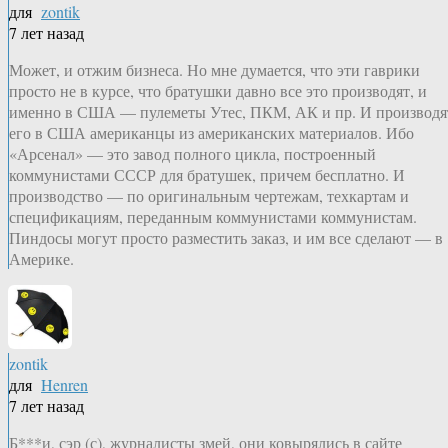
для
zontik
7 лет назад
Может, и отжим бизнеса. Но мне думается, что эти гаврики
просто не в курсе, что братушки давно все это производят, и
именно в США — пулеметы Утес, ПКМ, АК и пр. И производя
его в США американцы из американских материалов. Ибо
«Арсенал» — это завод полного цикла, построенный
коммунистами СССР для братушек, причем бесплатно. И
производство — по оригинальным чертежам, техкартам и
спецификациям, переданным коммунистами коммунистам.
Пиндосы могут просто разместить заказ, и им все сделают — в
Америке.
zontik
для
Henren
7 лет назад
Б***и, сэр (с), журналисты змей, они ковырялись в сайте