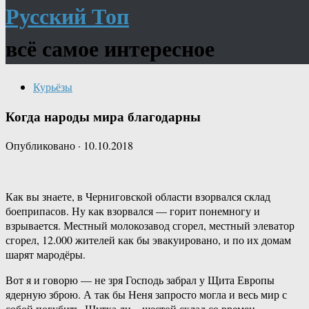
Русский Топ
всё самое интересное
Курьёзы
Когда народы мира благодарны
Опубликовано
·
10.10.2018
Как вы знаете, в Черниговской области взорвался склад
боеприпасов. Ну как взорвался — горит понемногу и
взрывается. Местный молокозавод сгорел, местный элеватор
сгорел, 12.000 жителей как бы эвакуировано, и по их домам
шарят мародёры.
Вот я и говорю — не зря Господь забрал у Щита Европы
ядерную зброю. А так бы Неня запросто могла и весь мир с
собой погубить. Шутка ли – шестой склад со времен