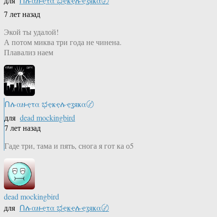
для
Ոሉαዙҿτα ಭҿҝҿሉҿʓяҝα〄
7 лет назад
Экой ты удалой!
А потом миква три года не чинена.
Плавализ наем
Ոሉαዙҿτα ಭҿҝҿሉҿʓяҝα〄
для
dead mockingbird
7 лет назад
Гаде три, тама и пять, снога я гот ка о5
dead mockingbird
для
Ոሉαዙҿτα ಭҿҝҿሉҿʓяҝα〄