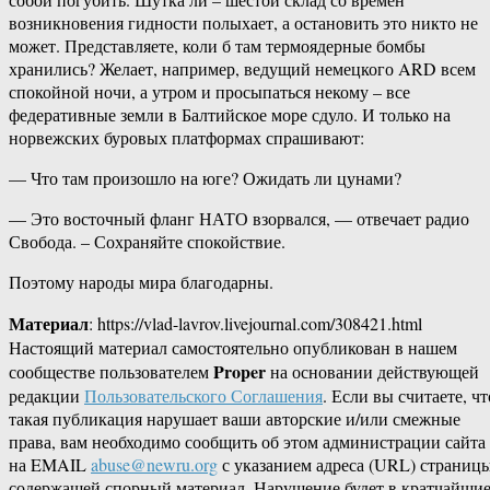
возникновения гидности полыхает, а остановить это никто не
может. Представляете, коли б там термоядерные бомбы
хранились? Желает, например, ведущий немецкого ARD всем
спокойной ночи, а утром и просыпаться некому – все
федеративные земли в Балтийское море сдуло. И только на
норвежских буровых платформах спрашивают:
— Что там произошло на юге? Ожидать ли цунами?
— Это восточный фланг НАТО взорвался, — отвечает радио
Свобода. – Сохраняйте спокойствие.
Поэтому народы мира благодарны.
Материал
: https://vlad-lavrov.livejournal.com/308421.html
Настоящий материал самостоятельно опубликован в нашем
Proper
сообществе пользователем
на основании действующей
редакции
Пользовательского Соглашения
. Если вы считаете, чт
такая публикация нарушает ваши авторские и/или смежные
права, вам необходимо сообщить об этом администрации сайта
на EMAIL
abuse@newru.org
с указанием адреса (URL) страницы
содержащей спорный материал. Нарушение будет в кратчайши