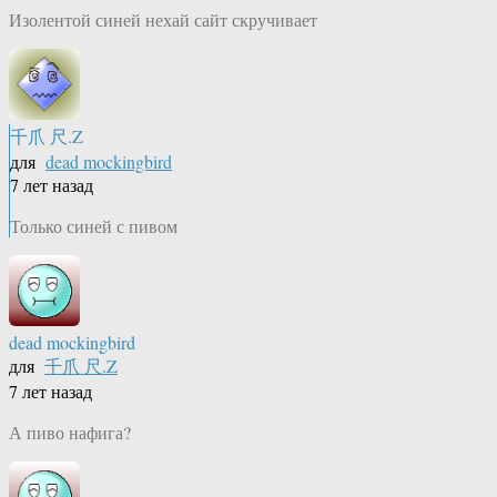
Изолентой синей нехай сайт скручивает
千爪 尺.Z
для
dead mockingbird
7 лет назад
Только синей с пивом
dead mockingbird
для
千爪 尺.Z
7 лет назад
А пиво нафига?