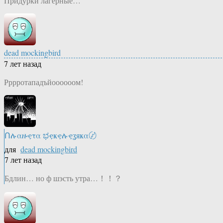
Придурки лагерные…
dead mockingbird
7 лет назад
Рррротападъйоооооом!
Ոሉαዙҿτα ಭҿҝҿሉҿʓяҝα〄
для
dead mockingbird
7 лет назад
Бдлин… но ф шэсть утра…！！？