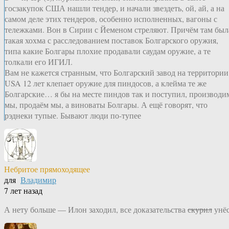
госзакупок США нашли тендер, и начали звездеть, ой, ай, а на
самом деле этих тендеров, особенно исполненных, вагоны с
тележками. Вон в Сирии с Йеменом стреляют. Причём там был
такая хохма с расследованием поставок Болгарского оружия,
типа какие Болгары плохие продавали саудам оружие, а те
толкали его ИГИЛ.
Вам не кажется странным, что Болгарский завод на территории
USA 12 лет клепает оружие для пиндосов, а клейма те же
Болгарские… я бы на месте пиндов так и поступил, производи
мы, продаём мы, а виноваты Болгары. А ещё говорят, что
рэднеки тупые. Бывают люди по-тупее
Небритое прямоходящее
для
Владимир
7 лет назад
А нету больше — Илон заходил, все доказательства
скурил
унёс