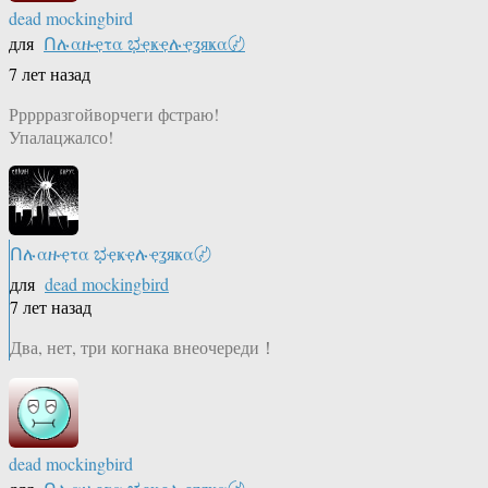
dead mockingbird
для
Ոሉαዙҿτα ಭҿҝҿሉҿʓяҝα〄
7 лет назад
Ррррразгойворчеги фстраю!
Упалацжалсо!
Ոሉαዙҿτα ಭҿҝҿሉҿʓяҝα〄
для
dead mockingbird
7 лет назад
Два, нет, три когнака внеочереди！
dead mockingbird