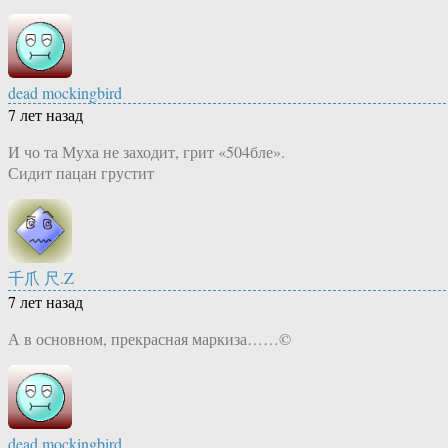
dead mockingbird
7 лет назад
И чо та Муха не заходит, грит «504бле».
Сидит пацан грустит
千爪 尺.Z
7 лет назад
А в основном, прекрасная маркиза……©
dead mockingbird