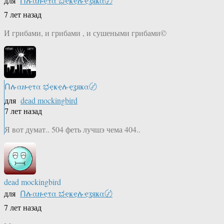
для
Ոሉαዙҿτα ಭҿҝҿሉҿʓяҝα〄
7 лет назад
И грибами, и грибами , и сушеными грибами©
Ոሉαዙҿτα ಭҿҝҿሉҿʓяҝα〄
для
dead mockingbird
7 лет назад
Я вот думат.. 504 феть лучшэ чема 404..
dead mockingbird
для
Ոሉαዙҿτα ಭҿҝҿሉҿʓяҝα〄
7 лет назад