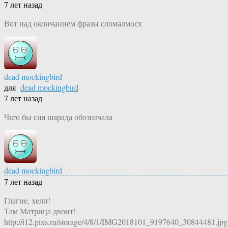
7 лет назад
Вот над окончанием фразы сломалмосх
dead mockingbird
для
dead mockingbird
7 лет назад
Чьто бы сия шарада обозначала
dead mockingbird
7 лет назад
Глагне, хелп!
Там Матрица двоит!
http://i12.pixs.ru/storage/4/8/1/IMG2018101_9197640_30844481.jpg