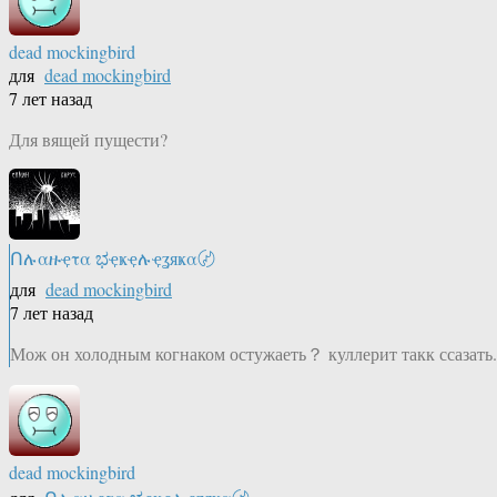
dead mockingbird
для
dead mockingbird
7 лет назад
Для вящей пущести?
Ոሉαዙҿτα ಭҿҝҿሉҿʓяҝα〄
для
dead mockingbird
7 лет назад
Мож он холодным когнаком остужаеть？ куллерит такк ссазать.
dead mockingbird