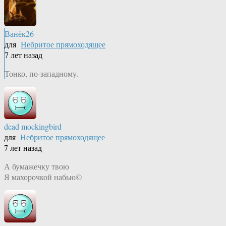
Ванёк26
для
Небритое прямоходящее
7 лет назад
Тонко, по-западному.
dead mockingbird
для
Небритое прямоходящее
7 лет назад
А бумажечку твою
Я махорочкой набью©