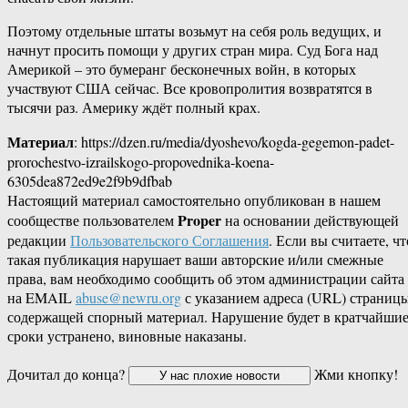
Поэтому отдельные штаты возьмут на себя роль ведущих, и
начнут просить помощи у других стран мира. Суд Бога над
Америкой – это бумеранг бесконечных войн, в которых
участвуют США сейчас. Все кровопролития возвратятся в
тысячи раз. Америку ждёт полный крах.
Материал
: https://dzen.ru/media/dyoshevo/kogda-gegemon-padet-
prorochestvo-izrailskogo-propovednika-koena-
6305dea872ed9e2f9b9dfbab
Настоящий материал самостоятельно опубликован в нашем
Proper
сообществе пользователем
на основании действующей
редакции
Пользовательского Соглашения
. Если вы считаете, чт
такая публикация нарушает ваши авторские и/или смежные
права, вам необходимо сообщить об этом администрации сайта
на EMAIL
abuse@newru.org
с указанием адреса (URL) страницы
содержащей спорный материал. Нарушение будет в кратчайши
сроки устранено, виновные наказаны.
Дочитал до конца?
Жми кнопку!