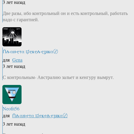
3 лет назад
Две разы, ибо контрольный он и есть контрольный, работать
надо с гарантией.
Ոሉαዙҿτα ಭҿҝҿሉҿʓяҝα〄
для
Gena
3 лет назад
С контрольным- Австралию зальет и кенгуру вымрут.
Neofit56
для
Ոሉαዙҿτα ಭҿҝҿሉҿʓяҝα〄
3 лет назад