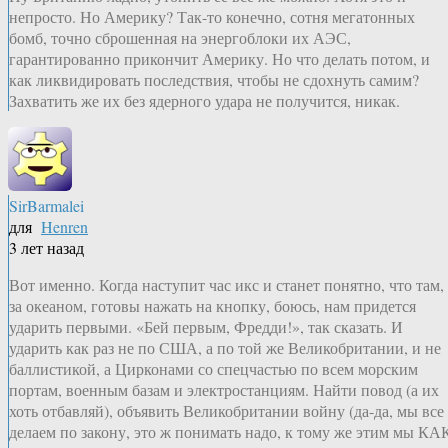
непросто. Но Америку? Так-то конечно, сотня мегатонных
бомб, точно сброшенная на энергоблоки их АЭС,
гарантированно прикончит Америку. Но что делать потом, и
как ликвидировать последствия, чтобы не сдохнуть самим?
Захватить же их без ядерного удара не получится, никак.
SirBarmalei
для
Henren
3 лет назад
Вот именно. Когда наступит час икс и станет понятно, что там,
за океаном, готовы нажать на кнопку, боюсь, нам придется
ударить первыми. «Бей первым, Фредди!», так сказать. И
ударить как раз не по США, а по той же Великобритании, и не
баллистикой, а Цирконами со спецчастью по всем морским
портам, военным базам и электростанциям. Найти повод (а их
хоть отбавляй), объявить Великобритании войну (да-да, мы все
делаем по закону, это ж понимать надо, к тому же этим мы КА