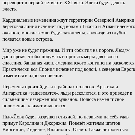
переворот в первой четверти ХХI века. Элита будет делить
власть.
Кардинальные изменения ждут территории Северной Америки
Береговая линия исчезнет под водами Тихого и Атлантическог
океанов, многие земли будут затоплены, а кое-где из глубин
появятся новые острова.
Мир уже не будет прежним. И эти события на пороге. Людям
дано время, чтобы подумать и принять меры для своего
спасения. Западная часть американского континента расколется
Практически вся Япония исчезнет под водой, а северная Европ
изменится в одно мгновение.
Перемены произойдут и в районах полюсов. Арктика и
Антарктика «зашевелятся», льды расколются, и это приведёт к
сильнейшим извержениям вулканов. Полюса изменят своё
положение, климат изменится.
Нью-Йорк будет разрушен стихией, но первыми на себя удар
примут Каролина и Джорджия. Повезёт жителям штатов
Виргинии, Индиане, Иллинойсу, Огайо. Также нетронутым