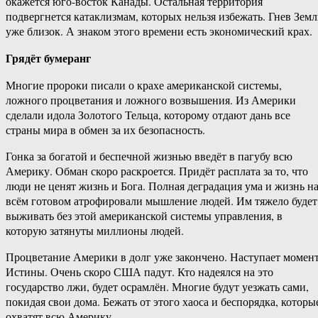
окажется юго-восток Канады. Остальная территория
подвергнется катаклизмам, которых нельзя избежать. Гнев Зем
уже близок. А знаком этого времени есть экономический крах.
Грядёт бумеранг
Многие пророки писали о крахе американской системы,
ложного процветания и ложного возвышения. Из Америки
сделали идола Золотого Тельца, которому отдают дань все
страны мира в обмен за их безопасность.
Гонка за богатой и беспечной жизнью введёт в пагубу всю
Америку. Обман скоро раскроется. Придёт расплата за то, что
люди не ценят жизнь и Бога. Полная деградация ума и жизнь н
всём готовом атрофировали мышление людей. Им тяжело будет
выживать без этой американской системы управления, в
которую затянуты миллионы людей.
Процветание Америки в долг уже закончено. Наступает момен
Истины. Очень скоро США падут. Кто надеялся на это
государство лжи, будет осрамлён. Многие будут уезжать сами,
покидая свои дома. Бежать от этого хаоса и беспорядка, которы
охватят всю Америку.