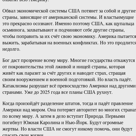
Обвал экономической системы США потянет за собой и другие
страны, зависящие от американской системы. И властьимущие
это прекрасно осознают. Именно поэтому США, как щупальца
осьминога, захватывают и подчиняют себе другие страны,
чтобы поправить за их счёт свою экономику. Америка пытаетс
выжить, зарабатывая на военных конфликтах. Но это продлитс
недолго.
Бог даст прозрение всему миру. Многие государства откажутся
от покровительства этой лживой и нищей страны, которая
живёт как паразит за счёт других и наводит страх, стращая
своим вооружением и военной подготовкой. Но власть падёт.
Катаклизмы разрушат всё превосходство Америки над другими
странами. Уже до 2025 года все планы США рухнут.
Когда произойдёт разделение штатов, тогда и падёт правление
Америки над миром. Она потеряет авторитет во многих страна
по всему миру. А затем в дело вступит Природа. Первыми
погибнут Южная Каролина и Нью-Йорк. Будут огромные
жертвы. Но власти США не смогут никому помочь, они будут
спасать свои жизни.