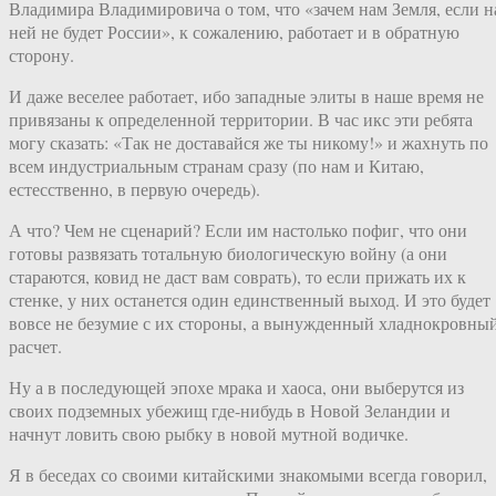
Владимира Владимировича о том, что «зачем нам Земля, если н
ней не будет России», к сожалению, работает и в обратную
сторону.
И даже веселее работает, ибо западные элиты в наше время не
привязаны к определенной территории. В час икс эти ребята
могу сказать: «Так не доставайся же ты никому!» и жахнуть по
всем индустриальным странам сразу (по нам и Китаю,
естесственно, в первую очередь).
А что? Чем не сценарий? Если им настолько пофиг, что они
готовы развязать тотальную биологическую войну (а они
стараются, ковид не даст вам соврать), то если прижать их к
стенке, у них останется один единственный выход. И это будет
вовсе не безумие с их стороны, а вынужденный хладнокровны
расчет.
Ну а в последующей эпохе мрака и хаоса, они выберутся из
своих подземных убежищ где-нибудь в Новой Зеландии и
начнут ловить свою рыбку в новой мутной водичке.
Я в беседах со своими китайскими знакомыми всегда говорил,