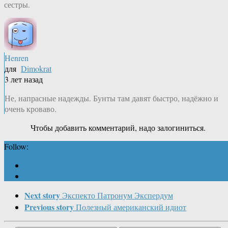
сестры.
Henren
для
Dimokrat
3 лет назад
Не, напрасные надежды. Бунты там давят быстро, надёжно и
очень кроваво.
Чтобы добавить комментарий, надо залогиниться.
Follow:
Next story
Экспекто Патронум Экспердум
Previous story
Полезный американский идиот