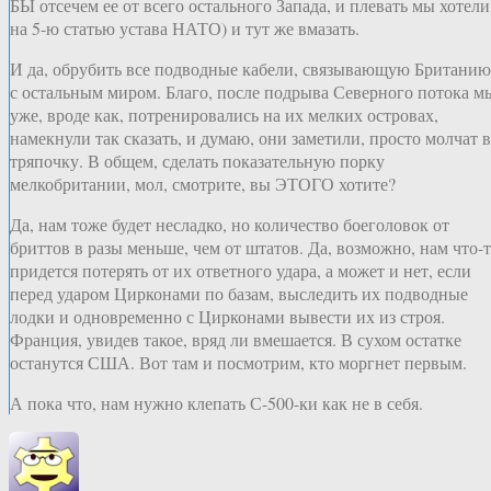
БЫ отсечем ее от всего остального Запада, и плевать мы хотели
на 5-ю статью устава НАТО) и тут же вмазать.
И да, обрубить все подводные кабели, связывающую Британию
с остальным миром. Благо, после подрыва Северного потока м
уже, вроде как, потренировались на их мелких островах,
намекнули так сказать, и думаю, они заметили, просто молчат в
тряпочку. В общем, сделать показательную порку
мелкобритании, мол, смотрите, вы ЭТОГО хотите?
Да, нам тоже будет несладко, но количество боеголовок от
бриттов в разы меньше, чем от штатов. Да, возможно, нам что-
придется потерять от их ответного удара, а может и нет, если
перед ударом Цирконами по базам, выследить их подводные
лодки и одновременно с Цирконами вывести их из строя.
Франция, увидев такое, вряд ли вмешается. В сухом остатке
останутся США. Вот там и посмотрим, кто моргнет первым.
А пока что, нам нужно клепать С-500-ки как не в себя.