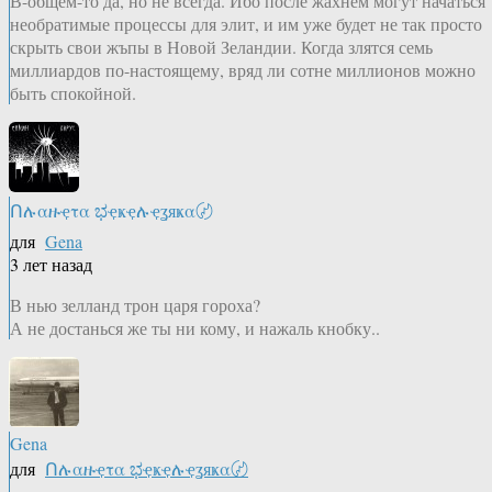
В-общем-то да, но не всегда. Ибо после жахнем могут начаться
необратимые процессы для элит, и им уже будет не так просто
скрыть свои жъпы в Новой Зеландии. Когда злятся семь
миллиардов по-настоящему, вряд ли сотне миллионов можно
быть спокойной.
Ոሉαዙҿτα ಭҿҝҿሉҿʓяҝα〄
для
Gena
3 лет назад
В нью зелланд трон царя гороха?
А не достанься же ты ни кому, и нажаль кнобку..
Gena
для
Ոሉαዙҿτα ಭҿҝҿሉҿʓяҝα〄