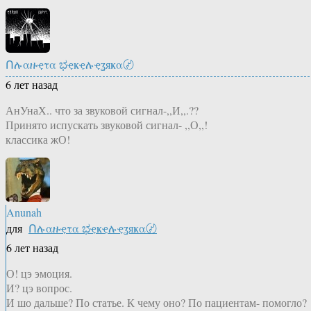
Ոሉαዙҿτα ಭҿҝҿሉҿʓяҝα〄
6 лет назад
АнУнаХ.. что за звуковой сигнал-,,И,,.??
Принято испускать звуковой сигнал- ,,О,,!
классика жО!
Anunah
для
Ոሉαዙҿτα ಭҿҝҿሉҿʓяҝα〄
6 лет назад
О! цэ эмоция.
И? цэ вопрос.
И шо дальше? По статье. К чему оно? По пациентам- помогло?