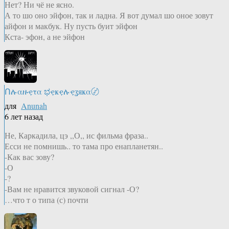
Нет? Ни чё не ясно.
А то шо оно эйфон, так и ладна. Я вот думал шо оное зовут
айфон и макбук. Ну пусть буит эйфон
Кста- эфон, а не эйфон
Ոሉαዙҿτα ಭҿҝҿሉҿʓяҝα〄
для
Anunah
6 лет назад
Не, Каркадила, цэ ,,О,, ис фильма фраза..
Есси не помнишь.. то тама про енапланетян..
-Как вас зову?
-О
-?
-Вам не нравится звуковой сигнал -О?
…что т о типа (с) почти