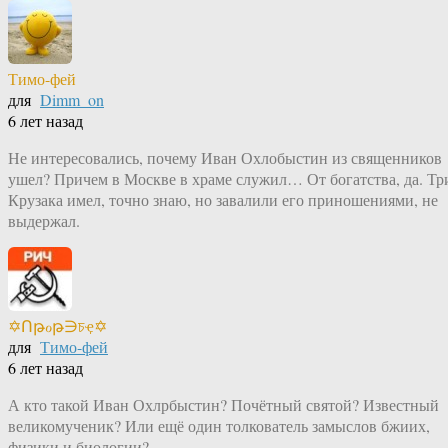
Тимо-фей
для
Dimm_on
6 лет назад
Не интересовались, почему Иван Охлобыстин из священников
ушел? Причем в Москве в храме служил… От богатства, да. Тр
Крузака имел, точно знаю, но завалили его приношениями, не
выдержал.
✡Ոթℴթ∋চҿ✡
для
Тимо-фей
6 лет назад
А кто такой Иван Охлрбыстин? Почётный святой? Известный
великомученик? Или ещё один толкователь замыслов бжиих,
физики и биологии?