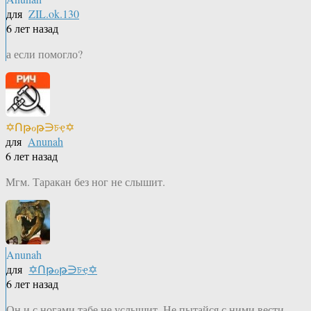
для
ZIL.ok.130
6 лет назад
а если помогло?
✡Ոթℴթ∋চҿ✡
для
Anunah
6 лет назад
Мгм. Таракан без ног не слышит.
Anunah
для
✡Ոթℴթ∋চҿ✡
6 лет назад
Он и с ногами табе не услышит. Не пытайся с ними вести