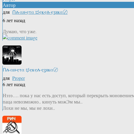
Автор
для
Ոሉαዙҿτα ಭҿҝҿሉҿʓяҝα〄
6 лет назад
Думаю, что уже.
Ոሉαዙҿτα ಭҿҝҿሉҿʓяҝα〄
для
Proper
6 лет назад
Нэээ…. пока у нас есть доступ, который перекрыть моновение
паца невозможно.. кинуть можЭм мы..
Лохи не мы, мы не лохи..