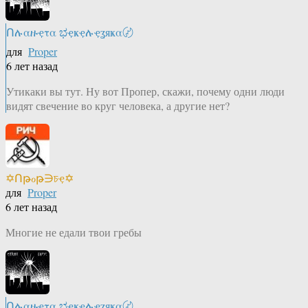
Ոሉαዙҿτα ಭҿҝҿሉҿʓяҝα〄
для
Proper
6 лет назад
Утикаки вы тут. Ну вот Пропер, скажи, почему одни люди
видят свечение во круг человека, а другие нет?
✡Ոթℴթ∋চҿ✡
для
Proper
6 лет назад
Многие не едали твои гребы
Ոሉαዙҿτα ಭҿҝҿሉҿʓяҝα〄