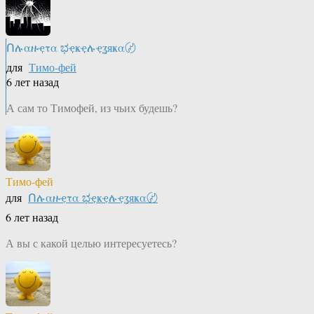
Ոሉαዙҿτα ಭҿҝҿሉҿʓяҝα〄
для
Тимо-фей
6 лет назад
А сам то Тимофей, из чьих будешь?
Тимо-фей
для
Ոሉαዙҿτα ಭҿҝҿሉҿʓяҝα〄
6 лет назад
А вы с какой целью интересуетесь?