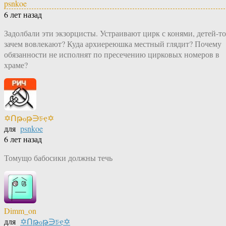
psnkoe
6 лет назад
Задолбали эти экзорцисты. Устраивают цирк с конями, детей-то
зачем вовлекают? Куда архиереюшка местный глядит? Почему
обязанности не исполнят по пресечению цирковых номеров в
храме?
✡Ոթℴթ∋চҿ✡
для
psnkoe
6 лет назад
Томущо бабосики должны течь
Dimm_on
для
✡Ոթℴթ∋চҿ✡