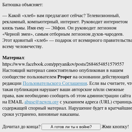
Батюшка объясняет:
— Какой «хлеб» вам предлагают сейчас? Телевизионный,
рекламный, компьютерный, интернет. Руководит интернетом
князь тьмы. Имя ему — Эйфон. Он руководит легионом
«Черной змеи», самым отборным легионом духов-чародеев.
Этот ядовитый «хлеб» — подарок от всемирного правительств
всему человечеству.
Материал
:
https://www.facebook.com/ppryanikov/posts/2684654851579557
Настоящий материал самостоятельно опубликован в нашем
Proper
сообществе пользователем
на основании действующей
редакции
Пользовательского Соглашения
. Если вы считаете, чт
такая публикация нарушает ваши авторские и/или смежные
права, вам необходимо сообщить об этом администрации сайта
на EMAIL
abuse@newru.org
с указанием адреса (URL) страницы
содержащей спорный материал. Нарушение будет в кратчайши
сроки устранено, виновные наказаны.
Дочитал до конца?
Жми кнопку!