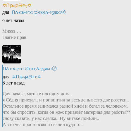
✡Ոթℴթ∋চҿ✡
для
Ոሉαዙҿτα ಭҿҝҿሉҿʓяҝα〄
6 лет назад
Мнэээ….
Глагне прав.
Ոሉαዙҿτα ಭҿҝҿሉҿʓяҝα〄
для
✡Ոթℴթ∋চҿ✡
6 лет назад
Для начала, митаке посидим дома..
я Сёдня приехал.. и привинтил за весь день всего две розетки..
Остальное время занимался разной хнёй и бегал за человеком,
что бы спросить, когда он жэж привезёт материал для работы??
слову сказать, у нас сделка.. Ну витаке понЕли..
А это чел просто взял и свалил куда то..