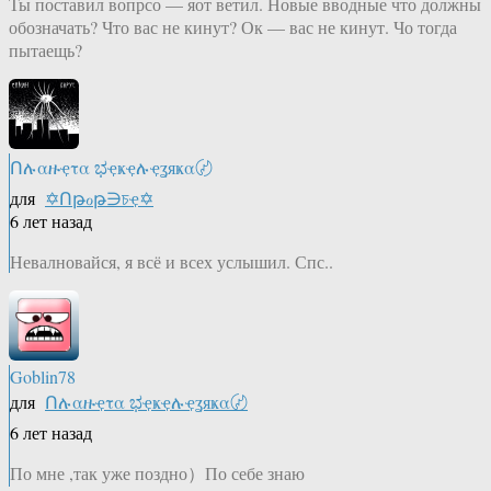
Ты поставил вопрсо — яот ветил. Новые вводные что должны
обозначать? Что вас не кинут? Ок — вас не кинут. Чо тогда
пытаещь?
Ոሉαዙҿτα ಭҿҝҿሉҿʓяҝα〄
для
✡Ոթℴթ∋চҿ✡
6 лет назад
Невалновайся, я всё и всех услышил. Спс..
Goblin78
для
Ոሉαዙҿτα ಭҿҝҿሉҿʓяҝα〄
6 лет назад
По мне ,так уже поздно）По себе знаю