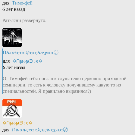
для
Тимо-фей
6 лет назад
Разъясни развёрнуто.
Ոሉαዙҿτα ಭҿҝҿሉҿʓяҝα〄
для
✡Ոթℴթ∋চҿ✡
6 лет назад
О, Тимофей тебя послал к слушателю церковно приходской
семинарии, то есть к человеку получившему какую то из
специальностей. Я правильно выразился?)
✡Ոթℴթ∋চҿ✡
для
Ոሉαዙҿτα ಭҿҝҿሉҿʓяҝα〄