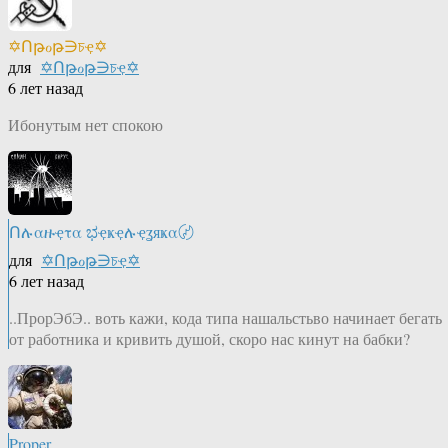
✡Ոթℴթ∋চҿ✡
для
✡Ոթℴթ∋চҿ✡
6 лет назад
Ибонутым нет спокою
Ոሉαዙҿτα ಭҿҝҿሉҿʓяҝα〄
для
✡Ոթℴթ∋চҿ✡
6 лет назад
..ПрорЭбЭ.. воть кажи, кода типа нашальстьво начинает бегать
от работника и кривить душой, скоро нас кинут на бабки?
Proper