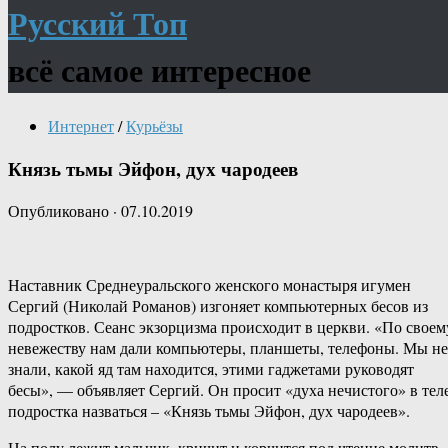
Русский Топ
всё самое интересное
Интернет
/
Курьёзы
Князь тьмы Эйфон, дух чародеев
Опубликовано
·
07.10.2019
Наставник Среднеуральского женского монастыря игумен
Сергий (Николай Романов) изгоняет компьютерных бесов из
подростков. Сеанс экзорцизма происходит в церкви. «По своем
невежеству нам дали компьютеры, планшеты, телефоны. Мы не
знали, какой яд там находится, этими гаджетами руководят
бесы», — объявляет Сергий. Он просит «духа нечистого» в тел
подростка назваться – «Князь тьмы Эйфон, дух чародеев».
На полу лежит мальчик, кричит и корчится под чтение молитв