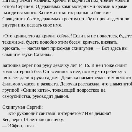
отцом Сергием. Одержимых компьютерными бесами в храме
находится много. За ними стоят их родные и близкие.
Священник бьет одержимых крестом по лбу и просит демонов
внутри них назвать свое имя.
«Это крики, это ад кричит сейчас! Если вы не покаетесь, будете
такими же, будете подобно этим бесам, кричать, визжать,
хрюкать, — наставляет прихожан схиигумен. — Вот здесь вы
слышите звуки Сатаны».
Батюшка берет под руку девочку лет 14-16. В ней тоже сидит
компьютерный бес. Он вселился в нее, потому что ребенку в
пять лет дали в руки гаджет. Девочка насмотрелась там всякого
фильмов ужасов и разврата. Девочка рассказала, что знаменито
группой «Синие киты», толкающей подростков на
самоубийства, руководит дьявол.
Схиигумен Сергий:
— Кто руководит сайтами, интернетом? Имя демона?
Бес, через 13-летнюю девочку:
— Эйфон, князь.