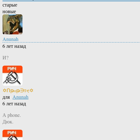
старые
новые
Anunah
6 лет назад
И?
✡Ոթℴթ∋চҿ✡
для
Anunah
6 лет назад
А phone.
Дюк.