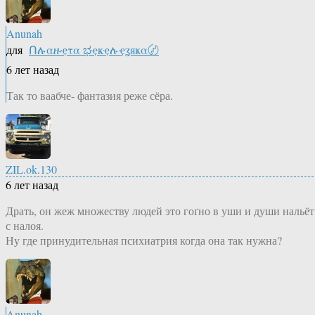
Anunah
для
Ոሉαዙҿτα ಭҿҝҿሉҿʓяҝα〄
6 лет назад
Так то ваабче- фантазия реже сёра.
ZIL.ok.130
6 лет назад
Драть, он жеж множеству людей это гоґно в уши и души нальёт
с налоя.
Ну где принудительная психиатрия когда она так нужна?
Anunah