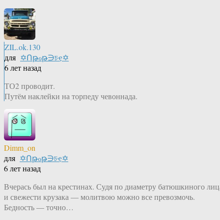
ZIL.ok.130
для
✡Ոթℴթ∋চҿ✡
6 лет назад
ТО2 проводит.
Путём наклейки на торпеду чевоннада.
Dimm_on
для
✡Ոթℴթ∋চҿ✡
6 лет назад
Вчерась был на крестинах. Судя по диаметру батюшкиного лиц
и свежести крузака — молитвою можно все превозмочь.
Бедность — точно…