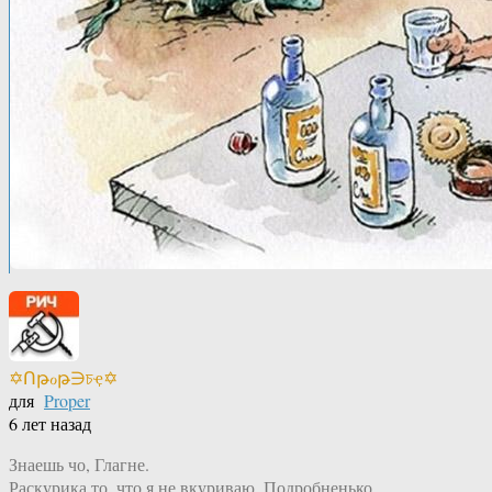
✡Ոթℴթ∋চҿ✡
для
Proper
6 лет назад
Знаешь чо, Глагне.
Раскурика то, что я не вкуриваю. Подробненько.