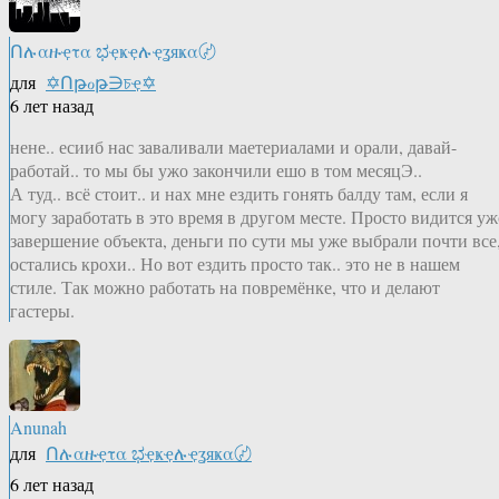
Ոሉαዙҿτα ಭҿҝҿሉҿʓяҝα〄
для
✡Ոթℴթ∋চҿ✡
6 лет назад
нене.. есииб нас заваливали маетериалами и орали, давай-
работай.. то мы бы ужо закончили ешо в том месяцЭ..
А туд.. всё стоит.. и нах мне ездить гонять балду там, если я
могу заработать в это время в другом месте. Просто видится уж
завершение объекта, деньги по сути мы уже выбрали почти все
остались крохи.. Но вот ездить просто так.. это не в нашем
стиле. Так можно работать на повремёнке, что и делают
гастеры.
Anunah
для
Ոሉαዙҿτα ಭҿҝҿሉҿʓяҝα〄
6 лет назад