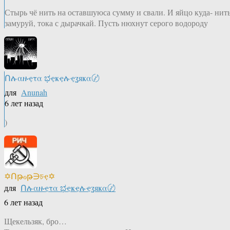
Стырь чё нить на оставшуюса сумму и свали. И яйцо куда- нит
замуруй, тока с дырачкай. Пусть нюхнут серого водороду
Ոሉαዙҿτα ಭҿҝҿሉҿʓяҝα〄
для
Anunah
6 лет назад
)
✡Ոթℴթ∋চҿ✡
для
Ոሉαዙҿτα ಭҿҝҿሉҿʓяҝα〄
6 лет назад
Щекельзяк, бро…