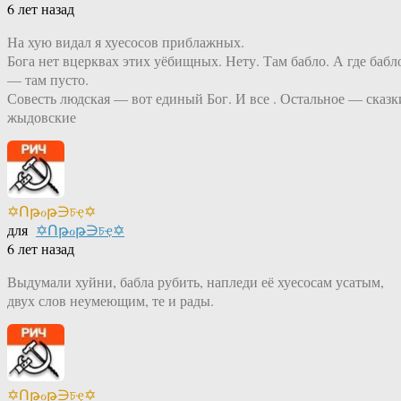
6 лет назад
На хую видал я хуесосов приблажных.
Бога нет вцерквах этих уёбищных. Нету. Там бабло. А где бабл
— там пусто.
Совесть людская — вот единый Бог. И все . Остальное — сказк
жыдовские
✡Ոթℴթ∋চҿ✡
для
✡Ոթℴթ∋চҿ✡
6 лет назад
Выдумали хуйни, бабла рубить, напледи её хуесосам усатым,
двух слов неумеющим, те и рады.
✡Ոթℴթ∋চҿ✡