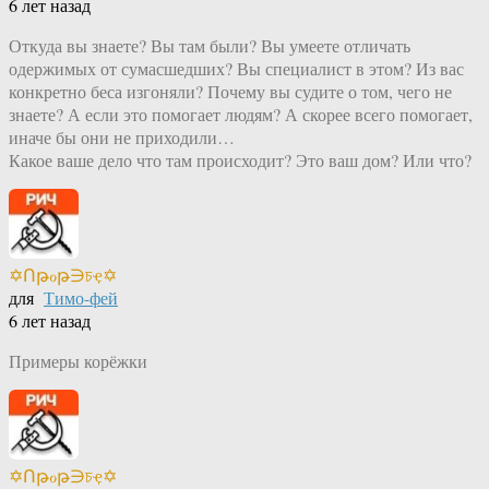
6 лет назад
Откуда вы знаете? Вы там были? Вы умеете отличать
одержимых от сумасшедших? Вы специалист в этом? Из вас
конкретно беса изгоняли? Почему вы судите о том, чего не
знаете? А если это помогает людям? А скорее всего помогает,
иначе бы они не приходили…
Какое ваше дело что там происходит? Это ваш дом? Или что?
✡Ոթℴթ∋চҿ✡
для
Тимо-фей
6 лет назад
Примеры корёжки
✡Ոթℴթ∋চҿ✡