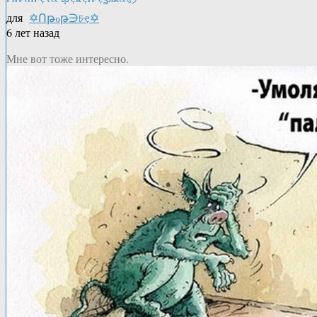
для
✡Ոթℴթ∋চҿ✡
6 лет назад
Мне вот тоже интересно.