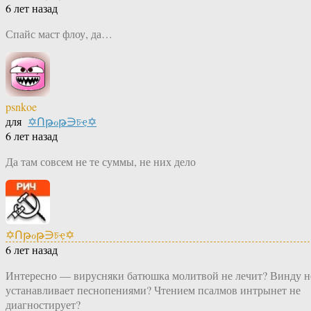
6 лет назад
Спайс маст флоу, да…
psnkoe
для
✡Ոթℴթ∋চҿ✡
6 лет назад
Да там совсем не те суммы, не них дело
✡Ոթℴթ∋চҿ✡
6 лет назад
Интересно — вирусняки батюшка молитвой не лечит? Винду н
устанавливает песнопениями? Чтением псалмов интрынет не
диагностирует?