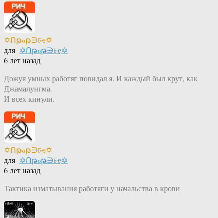
✡Ոթℴթ∋চҿ✡
для
✡Ոթℴթ∋চҿ✡
6 лет назад
Дожуя умных работяг повидал я. И каждый был крут, как
Джамалунгма.
И всех кинули.
✡Ոթℴթ∋চҿ✡
для
✡Ոթℴթ∋চҿ✡
6 лет назад
Тактика изматывания работяги у начальства в крови