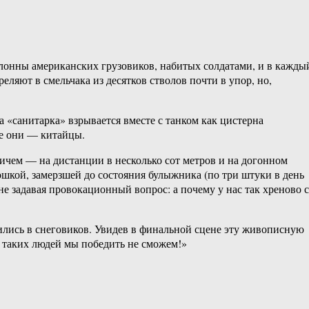
олонны американских грузовиков, набитых солдатами, и в кажды
ляют в смельчака из десятков стволов почти в упор, но,
 «санитарка» взрывается вместе с танком как цистерна
ие они — китайцы.
ричем — на дистанции в несколько сот метров и на догонном
ошкой, замерзшей до состояния булыжника (по три штуки в день
не задавая провокационный вопрос: а почему у нас так хреново 
атились в снеговиков. Увидев в финальной сцене эту живописную
, таких людей мы победить не сможем!»