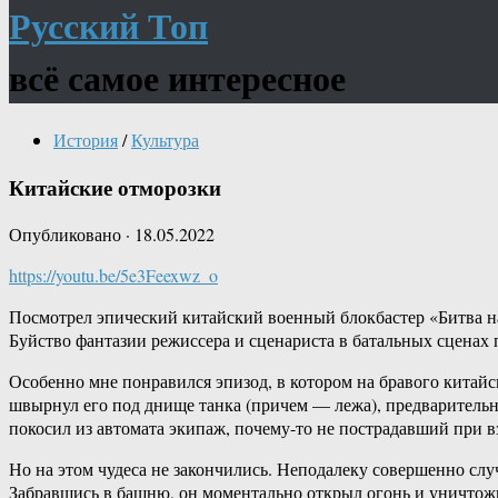
Русский Топ
всё самое интересное
История
/
Культура
Китайские отморозки
Опубликовано
·
18.05.2022
https://youtu.be/5e3Feexwz_o
Посмотрел эпический китайский военный блокбастер «Битва н
Буйство фантазии режиссера и сценариста в батальных сценах 
Особенно мне понравился эпизод, в котором на бравого китайс
швырнул его под днище танка (причем — лежа), предварительно
покосил из автомата экипаж, почему-то не пострадавший при вз
Но на этом чудеса не закончились. Неподалеку совершенно слу
Забравшись в башню, он моментально открыл огонь и уничтожи