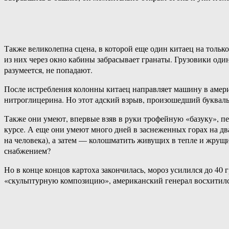
Также великолепна сцена, в которой еще один китаец на тольк
из них через окно кабины забрасывает гранаты. Грузовики один
разумеется, не попадают.
После истребления колонны китаец направляет машину в америк
нитроглицерина. Но этот адский взрыв, произошедший буквальн
Также они умеют, впервые взяв в руки трофейную «базуку», пе
курсе. А еще они умеют много дней в заснеженных горах на дв
на человека), а затем — колошматить живущих в тепле и жрущи
снабжением?
Но в конце концов картоха закончилась, мороз усилился до 40 
«скульптурную композицию», американский генерал восхитился,