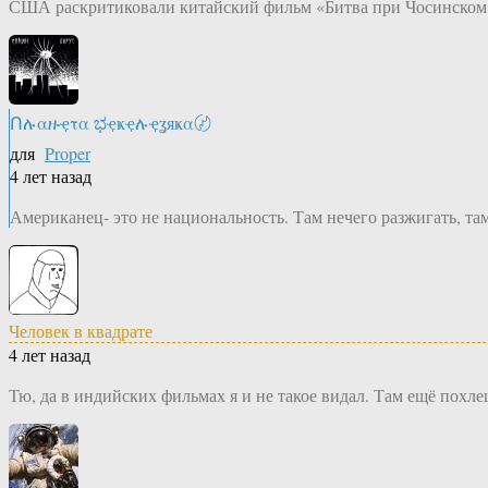
США раскритиковали китайский фильм «Битва при Чосинском 
Ոሉαዙҿτα ಭҿҝҿሉҿʓяҝα〄
для
Proper
4 лет назад
Американец- это не национальность. Там нечего разжигать, там
Человек в квадрате
4 лет назад
Тю, да в индийских фильмах я и не такое видал. Там ещё похле