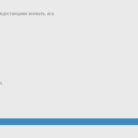
достанцами воевать, ага.
л.