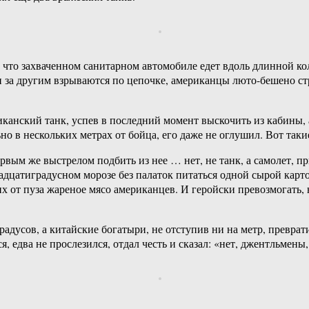
о что захваченном санитарном автомобиле едет вдоль длинной к
 за другим взрываются по цепочке, американцы люто-бешено стре
анский танк, успев в последний момент выскочить из кабины, а
о в нескольких метрах от бойца, его даже не оглушил. Вот так
рвым же выстрелом подбить из нее … нет, не танк, а самолет, п
адцатиградусном морозе без палаток питаться одной сырой карт
х от пуза жареное мясо американцев. И геройски превозмогать, 
градусов, а китайские богатыри, не отступив ни на метр, превр
 едва не прослезился, отдал честь и сказал: «нет, джентльмены