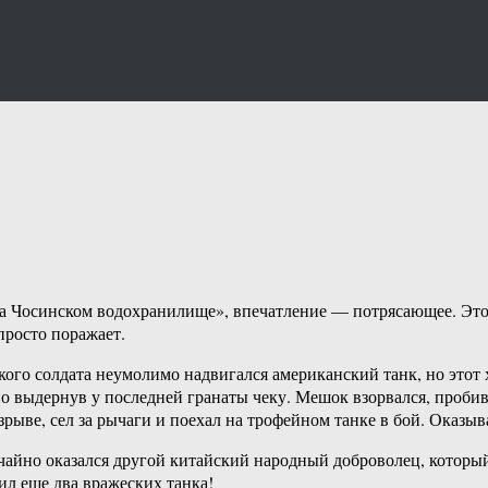
а Чосинском водохранилище», впечатление — потрясающее. Это 
просто поражает.
кого солдата неумолимо надвигался американский танк, но этот 
 выдернув у последней гранаты чеку. Мешок взорвался, пробив 
рыве, сел за рычаги и поехал на трофейном танке в бой. Оказыва
чайно оказался другой китайский народный доброволец, который
л еще два вражеских танка!