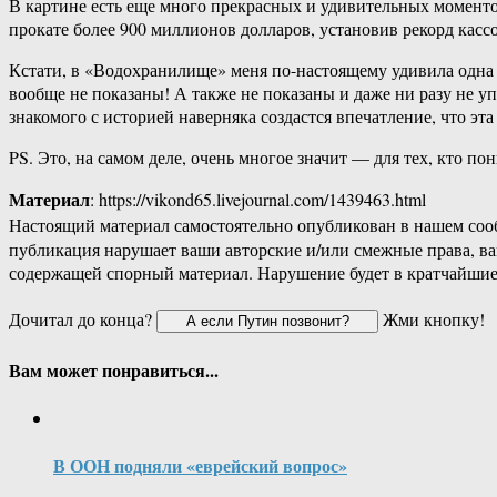
В картине есть еще много прекрасных и удивительных моментов
прокате более 900 миллионов долларов, установив рекорд касс
Кстати, в «Водохранилище» меня по-настоящему удивила одна 
вообще не показаны! А также не показаны и даже ни разу не уп
знакомого с историей наверняка создастся впечатление, что э
PS. Это, на самом деле, очень многое значит — для тех, кто по
Материал
: https://vikond65.livejournal.com/1439463.html
Настоящий материал самостоятельно опубликован в нашем соо
публикация нарушает ваши авторские и/или смежные права, в
содержащей спорный материал. Нарушение будет в кратчайшие
Дочитал до конца?
Жми кнопку!
Вам может понравиться...
В ООН подняли «еврейский вопрос»