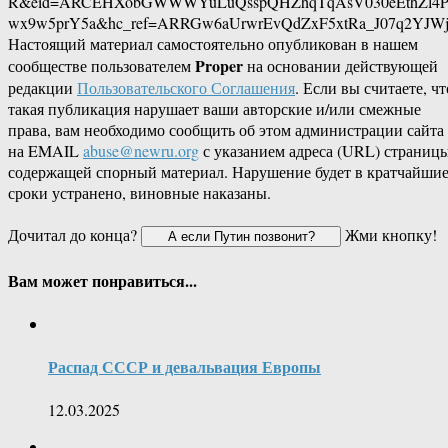
R&eid=ARCEHXobGWWWYuLuQsspQHZhqTqAsV030eEthZl4P6
wx9w5prY5a&hc_ref=ARRGw6aUrwrEvQdZxF5xtRa_J07q2YJWj
Настоящий материал самостоятельно опубликован в нашем
Proper
сообществе пользователем
на основании действующей
редакции
Пользовательского Соглашения
. Если вы считаете, чт
такая публикация нарушает ваши авторские и/или смежные
права, вам необходимо сообщить об этом администрации сайта
на EMAIL
abuse@newru.org
с указанием адреса (URL) страницы
содержащей спорный материал. Нарушение будет в кратчайши
сроки устранено, виновные наказаны.
Дочитал до конца?
Жми кнопку!
Вам может понравиться...
Распад СССР и девальвация Европы
12.03.2025