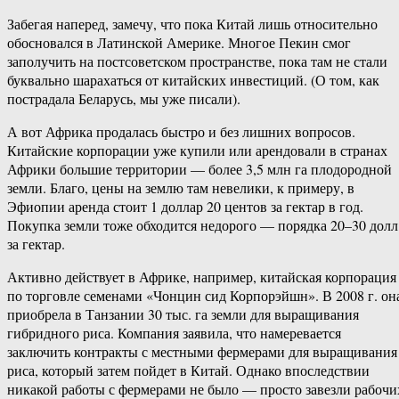
Забегая наперед, замечу, что пока Китай лишь относительно
обосновался в Латинской Америке. Многое Пекин смог
заполучить на постсоветском пространстве, пока там не стали
буквально шарахаться от китайских инвестиций. (О том, как
пострадала Беларусь, мы уже писали).
А вот Африка продалась быстро и без лишних вопросов.
Китайские корпорации уже купили или арендовали в странах
Африки большие территории — более 3,5 млн га плодородной
земли. Благо, цены на землю там невелики, к примеру, в
Эфиопии аренда стоит 1 доллар 20 центов за гектар в год.
Покупка земли тоже обходится недорого — порядка 20–30 долл
за гектар.
Активно действует в Африке, например, китайская корпорация
по торговле семенами «Чонцин сид Корпорэйшн». В 2008 г. он
приобрела в Танзании 30 тыс. га земли для выращивания
гибридного риса. Компания заявила, что намеревается
заключить контракты с местными фермерами для выращивания
риса, который затем пойдет в Китай. Однако впоследствии
никакой работы с фермерами не было — просто завезли рабочи