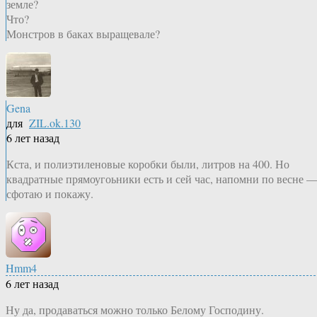
земле?
Что?
Монстров в баках выращевале?
Gena
для
ZIL.ok.130
6 лет назад
Кста, и полиэтиленовые коробки были, литров на 400. Но
квадратные прямоугоьники есть и сей час, напомни по весне 
сфотаю и покажу.
Hmm4
6 лет назад
Ну да, продаваться можно только Белому Господину.