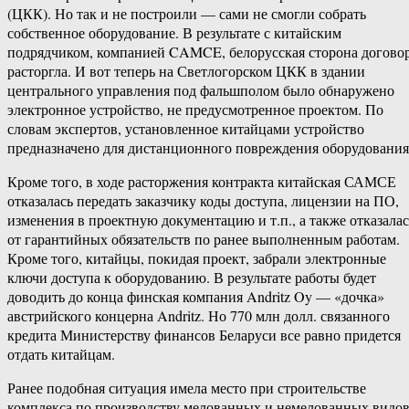
(ЦКК). Но так и не построили — сами не смогли собрать
собственное оборудование. В результате с китайским
подрядчиком, компанией CAMCE, белорусская сторона догово
расторгла. И вот теперь на Светлогорском ЦКК в здании
центрального управления под фальшполом было обнаружено
электронное устройство, не предусмотренное проектом. По
словам экспертов, установленное китайцами устройство
предназначено для дистанционного повреждения оборудования
Кроме того, в ходе расторжения контракта китайская САМСЕ
отказалась передать заказчику коды доступа, лицензии на ПО,
изменения в проектную документацию и т.п., а также отказалас
от гарантийных обязательств по ранее выполненным работам.
Кроме того, китайцы, покидая проект, забрали электронные
ключи доступа к оборудованию. В результате работы будет
доводить до конца финская компания Andritz Oy — «дочка»
австрийского концерна Andritz. Но 770 млн долл. связанного
кредита Министерству финансов Беларуси все равно придется
отдать китайцам.
Ранее подобная ситуация имела место при строительстве
комплекса по производству мелованных и немелованных видо