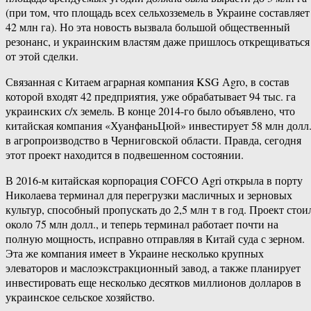
(при том, что площадь всех сельхозземель в Украине составляет
42 млн га). Но эта новость вызвала большой общественный
резонанс, и украинским властям даже пришлось открещиваться
от этой сделки.
Связанная с Китаем аграрная компания KSG Аgro, в состав
которой входят 42 предприятия, уже обрабатывает 94 тыс. га
украинских с/х земель. В конце 2014-го было объявлено, что
китайская компания «ХуанфаньЦюй» инвестирует 58 млн долл
в агропроизводство в Черниговской области. Правда, сегодня
этот проект находится в подвешенном состоянии.
В 2016-м китайская корпорация COFCO Agri открыла в порту
Николаева терминал для перегрузки масличных и зерновых
культур, способный пропускать до 2,5 млн т в год. Проект стои
около 75 млн долл., и теперь терминал работает почти на
полную мощность, исправно отправляя в Китай суда с зерном.
Эта же компания имеет в Украине несколько крупных
элеваторов и маслоэкстракционный завод, а также планирует
инвестировать еще несколько десятков миллионов долларов в
украинское сельское хозяйство.