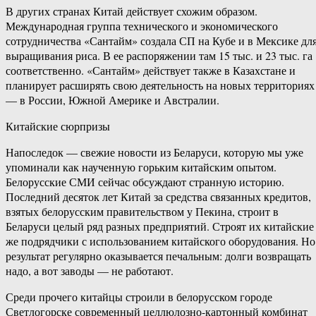
В других странах Китай действует схожим образом.
Международная группа технического и экономического
сотрудничества «Сантайм» создала СП на Кубе и в Мексике дл
выращивания риса. В ее распоряжении там 15 тыс. и 23 тыс. га
соответственно. «Сантайм» действует также в Казахстане и
планирует расширять свою деятельность на новых территориях
— в России, Южной Америке и Австралии.
Китайские сюрпризы
Напоследок — свежие новости из Беларуси, которую мы уже
упоминали как наученную горьким китайским опытом.
Белорусские СМИ сейчас обсуждают странную историю.
Последний десяток лет Китай за средства связанных кредитов,
взятых белорусским правительством у Пекина, строит в
Беларуси целый ряд разных предприятий. Строят их китайские
же подрядчики с использованием китайского оборудования. Но
результат регулярно оказывается печальным: долги возвращать
надо, а вот заводы — не работают.
Среди прочего китайцы строили в белорусском городе
Светлогорске современный целлюлозно-картонный комбинат