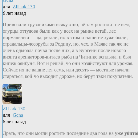
для
ZIL.ok.130
6 лет назад
Привозили грузовиками всяку хню, чё там ростили -не вем,
огурцы оттудова были как у всех на рынке кетай, лес
нормальный — да, резали, но в этом и наши не хуже были,
страдальцы-лесорубы за Родину, но, чсх, в Маяке так же не
очень одыбала почва после них, а в Бургени после нового
визита арендаторов-китаев рыба на Читинке всплыла, и был
кипеж ояибуня. Вот и решай, чо они хозяйствуют для урожая.
Сейчас их не вашпе лет семь, или десять — местные начали
стараться, кой-чо выходит дороже, но берут таки покупатели.
ZIL.ok.130
для
Gena
6 лет назад
уже убито
Драть, что они могли ростить последние два года на