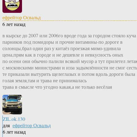
ефрейтор Освальд
6 лет назад
в кырске до 2007 или 2006го вроде года за городом стояло куча
парников под помидоры и прочие витамины-по дороге в
солонцы,брал один раз у китаёз проезжая мимо-удивила
цена,прям как в городе и не дешевле и невкусность оных
по осени они обычно палили всякий мусор а тут прилетел лета
с московскими министрами и изза задымлённости не смог сесть
те приказали вытурить щелеглазых и потом вдоль дороги была
голая земля,там и трава не принималась
трава в смысле что угодно какая,а не только весёлая
ZIL.ok.130
для
ефрейтор Освальд
6 лет назад