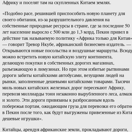
Африку и поселят там на скупленных Китаем землях.
«Подобно расе, решившей приспособить новую планету для
своего обитания, из-за разрушительного давления на
собственные природные ресурсы в стране, где за последние 50
лет население выросло с 500 млн до 1,3 млрд, Пекин привел в
действие так называемую политику «Африка только для Китая»
— говорит Тревор Нкубе, африканский бизнесмен-издатель. —
Открываются новые посольства и воздушные маршруты. Всюд
можно встретить новую китайскую элиту континента,
делающую покупки в собственных дорогих магазинах,
разъезжающую в лимузинах. Но при этом избитые рытвинами
дороги забиты китайскими автобусами, везущими людей на
рынки, заполненные дешевыми китайскими товарами. Тысячи
миль новых китайских железных дорог пересекают Африку,
перевозя миллиарды тонн незаконно вырубленного леса, алмаз
и золото. Эти дороги привязаны к разбросанным вдоль
побережья портам, ожидающим груза для перевозки его обратн
в Пекин после того, как будут выгружены привезенные из Кит
дешевые игрушки».
Китайцы, арендуя африканские земли, прокладывают дороги,