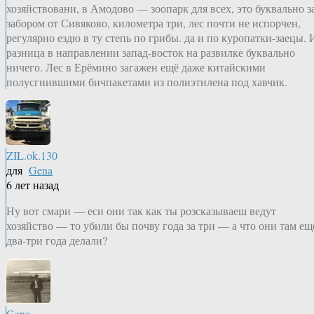
хозяйствовани, в Амодово — зоопарк для всех, это буквально з
забором от Сивяково, километра три, лес почти не испорчен,
регулярно ездю в ту степь по грибы. да и по куропатки-заецы. 
разница в направлении запад-восток на развилке буквально
ничего. Лес в Ерёмино загажен ещё даже китайскими
полусгнившими бичпакетами из полиэтилена под хавчик.
ZIL.ok.130
для
Gena
6 лет назад
Ну вот смари — еси они так как ты розсказываеш ведут
хозяйство — то убили бы почву года за три — а что они там ещ
два-три года делали?
Gena