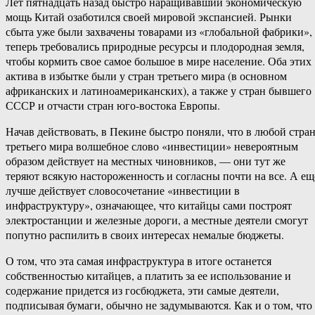
Лет пятнадцать назад быстро наращивавший экономическую
мощь Китай озаботился своей мировой экспансией. Рынки
сбыта уже были захвачены товарами из «глобальной фабрики»,
теперь требовались природные ресурсы и плодородная земля,
чтобы кормить свое самое большое в мире население. Оба этих
актива в избытке были у стран третьего мира (в основном
африканских и латиноамериканских), а также у стран бывшего
СССР и отчасти стран юго-востока Европы.
Начав действовать, в Пекине быстро поняли, что в любой стра
третьего мира волшебное слово «инвестиции» невероятным
образом действует на местных чиновников, — они тут же
теряют всякую настороженность и согласны почти на все. А ещ
лучше действует словосочетание «инвестиции в
инфраструктуру», означающее, что китайцы сами построят
электростанции и железные дороги, а местные деятели смогут
попутно распилить в своих интересах немалые бюджеты.
О том, что эта самая инфраструктура в итоге останется
собственностью китайцев, а платить за ее использование и
содержание придется из госбюджета, эти самые деятели,
подписывая бумаги, обычно не задумываются. Как и о том, что