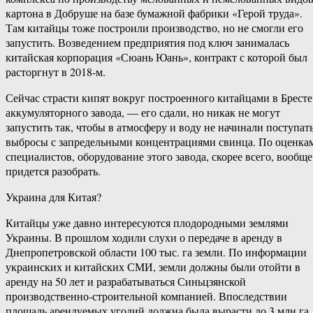
картона в Добруше на базе бумажной фабрики «Герой труда».
Там китайцы тоже построили производство, но не смогли его
запустить. Возведением предприятия под ключ занималась
китайская корпорация «Сюань Юань», контракт с которой был
расторгнут в 2018-м.
Сейчас страсти кипят вокруг построенного китайцами в Бресте
аккумуляторного завода, — его сдали, но никак не могут
запустить так, чтобы в атмосферу и воду не начинали поступат
выбросы с запредельными концентрациями свинца. По оценка
специалистов, оборудование этого завода, скорее всего, вообще
придется разобрать.
Украина для Китая?
Китайцы уже давно интересуются плодородными землями
Украины. В прошлом ходили слухи о передаче в аренду в
Днепропетровской области 100 тыс. га земли. По информации
украинских и китайских СМИ, земли должны были отойти в
аренду на 50 лет и разрабатываться Синьцзянской
производственно-строительной компанией. Впоследствии
площадь арендуемых угодий должна была вырасти до 3 млн га