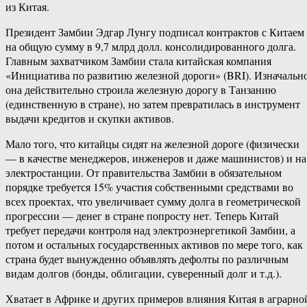
из Китая.
Президент Замбии Эдгар Лунгу подписал контрактов с Китаем
на общую сумму в 9,7 млрд долл. консолидированного долга.
Главным захватчиком Замбии стала китайская компания
«Инициатива по развитию железной дороги» (BRI). Изначальн
она действительно строила железную дорогу в Танзанию
(единственную в стране), но затем превратилась в инструмент
выдачи кредитов и скупки активов.
Мало того, что китайцы сидят на железной дороге (физически
— в качестве менеджеров, инженеров и даже машинистов) и на
электростанции. От правительства Замбии в обязательном
порядке требуется 15% участия собственными средствами во
всех проектах, что увеличивает сумму долга в геометрической
прогрессии — денег в стране попросту нет. Теперь Китай
требует передачи контроля над электроэнергетикой Замбии, а
потом и остальных государственных активов по мере того, как
страна будет вынужденно объявлять дефолты по различным
видам долгов (бонды, облигации, суверенный долг и т.д.).
Хватает в Африке и других примеров влияния Китая в аграрно