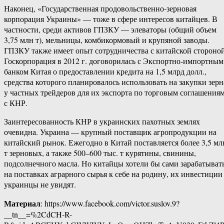
Наконец, «Государственная продовольственно-зерновая
корпорация Украины» — тоже в сфере интересов китайцев. В
частности, среди активов ГПЗКУ — элеваторы (общий объем
3,75 млн т), мельницы, комбикормовый и крупяной заводы.
ГПЗКУ также имеет опыт сотрудничества с китайской стороной
Госкорпорация в 2012 г. договорилась с Экспортно-импортным
банком Китая о предоставлении кредита на 1,5 млрд долл.,
средства которого планировалось использовать на закупки зерн
у частных трейдеров для их экспорта по торговым соглашения
с КНР.
Заинтересованность КНР в украинских пахотных землях
очевидна. Украина — крупный поставщик агропродукции на
китайский рынок. Ежегодно в Китай поставляется более 3,5 мл
т зерновых, а также 500–600 тыс. т курятины, свинины,
подсолнечного масла. Но китайцы хотели бы сами зарабатыват
на поставках аграрного сырья к себе на родину, их инвестиции
украинцы не увидят.
Материал
: https://www.facebook.com/victor.suslov.9?
__tn__=%2CdCH-R-