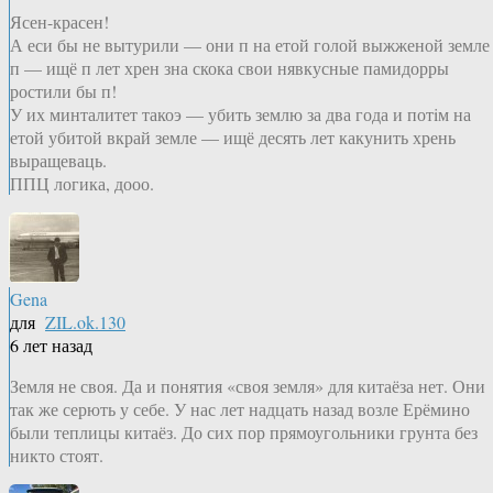
Ясен-красен!
А еси бы не вытурили — они п на етой голой выжженой земле
п — ищё п лет хрен зна скока свои нявкусные памидорры
ростили бы п!
У их минталитет такоэ — убить землю за два года и потiм на
етой убитой вкрай земле — ищё десять лет какунить хрень
выращеваць.
ППЦ логика, дооо.
Gena
для
ZIL.ok.130
6 лет назад
Земля не своя. Да и понятия «своя земля» для китаёза нет. Они
так же серють у себе. У нас лет надцать назад возле Ерёмино
были теплицы китаёз. До сих пор прямоугольники грунта без
никто стоят.