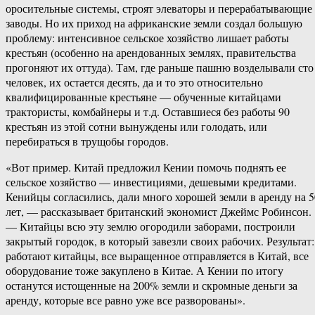
оросительные системы, строят элеваторы и перерабатывающие
заводы. Но их приход на африканские земли создал большую
проблему: интенсивное сельское хозяйство лишает работы
крестьян (особенно на арендованных землях, правительства
прогоняют их оттуда). Там, где раньше пашню возделывали сто
человек, их остается десять, да и то это относительно
квалифицированные крестьяне — обученные китайцами
трактористы, комбайнеры и т.д. Оставшиеся без работы 90
крестьян из этой сотни вынуждены или голодать, или
перебираться в трущобы городов.
«Вот пример. Китай предложил Кении помочь поднять ее
сельское хозяйство — инвестициями, дешевыми кредитами.
Кенийцы согласились, дали много хорошей земли в аренду на 5
лет, — рассказывает британский экономист Джеймс Робинсон.
— Китайцы всю эту землю огородили заборами, построили
закрытый городок, в который завезли своих рабочих. Результат:
работают китайцы, все выращенное отправляется в Китай, все
оборудование тоже закуплено в Китае. А Кении по итогу
останутся истощенные на 200% земли и скромные деньги за
аренду, которые все равно уже все разворованы».