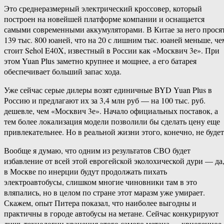
Это среднеразмерный электрический кроссовер, который
построен на новейшей платформе компании и оснащается
самыми современными аккумуляторами. В Китае за него прося
139 тыс. 800 юаней, что на 20 с лишним тыс. юаней меньше, че
стоит Sehol E40X, известный в России как «Москвич 3е». При
этом Yuan Plus заметно крупнее и мощнее, а его батарея
обеспечивает больший запас хода.
Уже сейчас серые дилеры возят единичные BYD Yuan Plus в
Россию и предлагают их за 3,4 млн руб — на 100 тыс. руб.
дешевле, чем «Москвич 3е». Начало официальных поставок, а
тем более локализация модели позволили бы сделать цену еще
привлекательнее. Но в реальной жизни этого, конечно, не будет
Вообще я думаю, что одним из результатов СВО будет
избавление от всей этой еврогейской эколохической дури — да
в Москве по инерции будут продолжать пихать
электроавтобусы, слишком многие чиновники там в это
вляпались, но в целом по стране этот маразм уже умирает.
Скажем, опыт Питера показал, что наиболее выгодны и
практичны в городе автобусы на метане. Сейчас конкурируют
лишь технологии хранения этого самого метана — криогенное