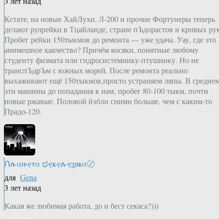
3 лет назад
Кстате, на новые ХайЛухи, Л-200 и прочие Фортунеры теперь
делают рулрейки в Тцайланде, стране пЪдорастов и кривых рук
Пробег рейки 150тыкмов до ремонта — уже удача. Уау, где это
анимешное какчество? Причём косяки, понятные любому
студенту физмата или гидросистемнику-птушнику. Но не
транспЪдрЪм с южных морей. После ремонта реально
выхаживают ещё 150тыкмов,просто устраняем ляпы. В среднем
эти машины до попадания к нам, пробег 80-100 тыкм, почти
новые ржавые. Половой йэбли сними больше, чем с каким-то
Прадо-120.
Ոሉαዙҿτα ಭҿҝҿሉҿʓяҝα〄
для
Gena
3 лет назад
Какая же любимая работа, до и бест секаса?)))