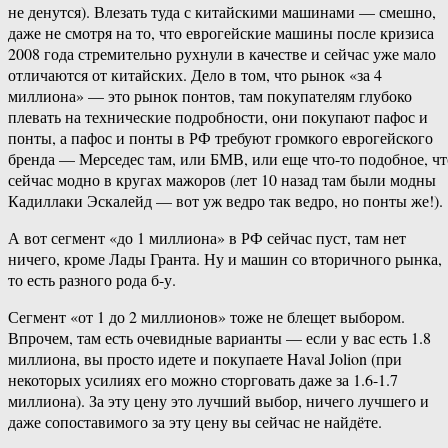
не денутся). Влезать туда с китайскими машинами — смешно,
даже не смотря на то, что еврогейские машины после кризиса
2008 года стремительно рухнули в качестве и сейчас уже мало
отличаются от китайских. Дело в том, что рынок «за 4
миллиона» — это рынок понтов, там покупателям глубоко
плевать на технические подробности, они покупают пафос и
понты, а пафос и понты в РФ требуют громкого еврогейского
бренда — Мерседес там, или БМВ, или еще что-то подобное, чт
сейчас модно в кругах мажоров (лет 10 назад там были модны
Кадиллаки Эскалейд — вот уж ведро так ведро, но понты же!).
А вот сегмент «до 1 миллиона» в РФ сейчас пуст, там нет
ничего, кроме Лады Гранта. Ну и машин со вторичного рынка,
то есть разного рода б-у.
Сегмент «от 1 до 2 миллионов» тоже не блещет выбором.
Впрочем, там есть очевидные варианты — если у вас есть 1.8
миллиона, вы просто идете и покупаете Haval Jolion (при
некоторых усилиях его можно сторговать даже за 1.6-1.7
миллиона). За эту цену это лучший выбор, ничего лучшего и
даже сопоставимого за эту цену вы сейчас не найдёте.