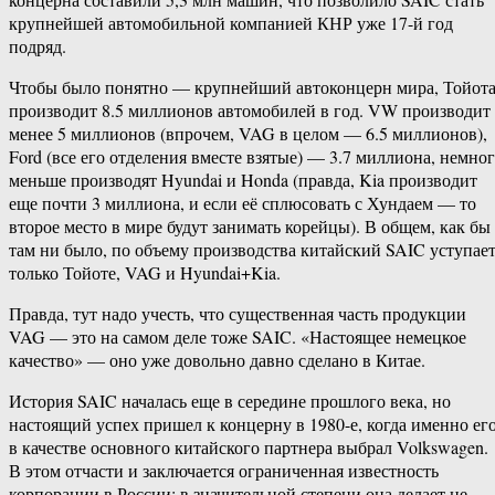
крупнейшей автомобильной компанией КНР уже 17-й год
подряд.
Чтобы было понятно — крупнейший автоконцерн мира, Тойота
производит 8.5 миллионов автомобилей в год. VW производит
менее 5 миллионов (впрочем, VAG в целом — 6.5 миллионов),
Ford (все его отделения вместе взятые) — 3.7 миллиона, немно
меньше производят Hyundai и Honda (правда, Kia производит
еще почти 3 миллиона, и если её сплюсовать с Хундаем — то
второе место в мире будут занимать корейцы). В общем, как бы
там ни было, по объему производства китайский SAIC уступае
только Тойоте, VAG и Hyundai+Kia.
Правда, тут надо учесть, что существенная часть продукции
VAG — это на самом деле тоже SAIC. «Настоящее немецкое
качество» — оно уже довольно давно сделано в Китае.
История SAIC началась еще в середине прошлого века, но
настоящий успех пришел к концерну в 1980-е, когда именно ег
в качестве основного китайского партнера выбрал Volkswagen.
В этом отчасти и заключается ограниченная известность
корпорации в России: в значительной степени она делает не