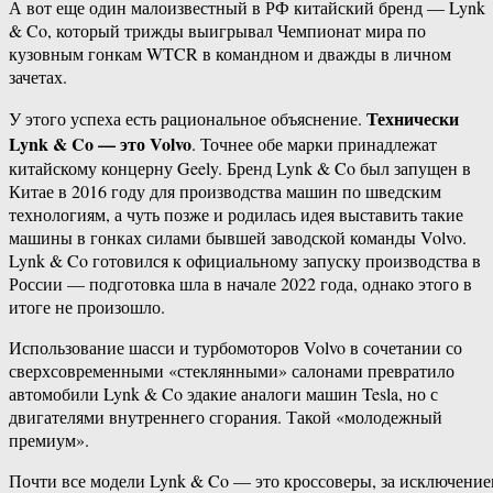
А вот еще один малоизвестный в РФ китайский бренд — Lynk
& Co, который трижды выигрывал Чемпионат мира по
кузовным гонкам WTCR в командном и дважды в личном
зачетах.
Технически
У этого успеха есть рациональное объяснение.
Lynk & Co — это Volvo
. Точнее обе марки принадлежат
китайскому концерну Geely. Бренд Lynk & Co был запущен в
Китае в 2016 году для производства машин по шведским
технологиям, а чуть позже и родилась идея выставить такие
машины в гонках силами бывшей заводской команды Volvo.
Lynk & Co готовился к официальному запуску производства в
России — подготовка шла в начале 2022 года, однако этого в
итоге не произошло.
Использование шасси и турбомоторов Volvo в сочетании со
сверхсовременными «стеклянными» салонами превратило
автомобили Lynk & Co эдакие аналоги машин Tesla, но с
двигателями внутреннего сгорания. Такой «молодежный
премиум».
Почти все модели Lynk & Co — это кроссоверы, за исключени