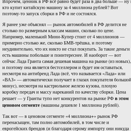
Впрочем, ценник в РФ всё равно будет раза в два больше — ну 
кто купит китайскую машину за 4 миллиона рублей? Вот
поэтому-то запуск сборки в РФ и не состоялся.
Я ранее уже объяснял — рынок автомобилей в РФ делится не
столько по размерным классам машин, сколько по цене.
Например, маленький Мини-Купер стоит от 4 миллионов —
примерно столько же, сколько БМВ-трёшка, и поэтому
неудивительно, что их никто не стал покупать. За такие деньги
есть машины побольше и поинтереснее. И наоборот — вот
сейчас Лада Гранта самая дешевая машина на рынке (из новых),
и поэтому она является бестселлером и будет им оставаться,
несмотря на антибренд Лада (всё, что называется «Лада» или
«ВАЗ» — автоматически получает в глазах покупателя большо
минус), несмотря на кастрюльное железо кузова, плохую
коробку передач и массу нареканий по качеству сборки. Цена
в этом
решает — у Гранты тупо нет конкурентов на рынке РФ
ценовом сегменте
(машины дешевле 1 миллиона рублей).
Так вот — в ценовом сегменте «4 миллиона+» рынок РФ
перенасыщен, там полно автомобилей, в том числе и
еврогейских брендов (и благодаря серому импорту они никуда