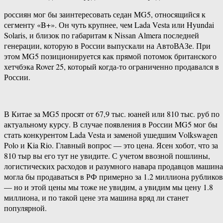
россиян мог бы заинтересовать седан MG5, относящийся к
сегменту «B+». Он чуть крупнее, чем Lada Vesta или Hyundai
Solaris, и близок по габаритам к Nissan Almera последней
генерации, которую в России выпускали на АвтоВАЗе. При
этом MG5 позиционируется как прямой потомок британского
хетчбэка Rover 25, который когда-то ограниченно продавался в
России.
В Китае за MG5 просят от 67,9 тыс. юаней или 810 тыс. руб по
актуальному курсу. В случае появления в России MG5 мог бы
стать конкурентом Lada Vesta и заменой ушедшим Volkswagen
Polo и Kia Rio. Главный вопрос — это цена. Ясен хобот, что за
810 тыр вы его тут не увидите. С учетом ввозной пошлины,
логистических расходов и разумного навара продавцов машина
могла бы продаваться в РФ примерно за 1.2 миллиона рубликов
— но и этой цены мы тоже не увидим, а увидим мы цену 1.8
миллиона, и по такой цене эта машина вряд ли станет
популярной.