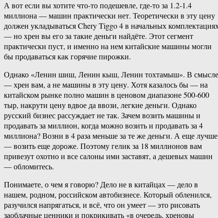
А вот если вы хотите что-то подешевле, где-то за 1.2-1.4
миллиона — машин практически нет. Теоретически в эту цену
должен укладываться Chery Tiggo 4 в начальных комплектация
— но хрен вы его за такие деньги найдёте. Этот сегмент
практически пуст, и именно на нем китайские машины могли
бы продаваться как горячие пирожки.
Однако «Ленин шиш, Ленин кыш, Ленин тохтамыш». В смысл
— хрен вам, а не машины в эту цену. Хотя казалось бы — на
китайском рынке полно машин в ценовом диапазоне 500-600
тыр, накрути цену вдвое да ввози, легкие деньги. Однако
русский бизнес рассуждает не так. Зачем возить машины и
продавать за миллион, когда можно возить и продавать за 4
миллиона? Возни в 4 раза меньше за те же деньги. А еще лучше
— возить еще дороже. Поэтому гелик за 18 миллионов вам
привезут охотно и все салоны ими заставят, а дешевых машин
— обломитесь.
Понимаете, о чем я говорю? Дело не в китайцах — дело в
нашем, родном, российском автобизнесе. Который обленился,
разучился напрягаться, и всё, что он умеет — это рисовать
заоблачные ценники и покрикивать «в очередь, хреновы