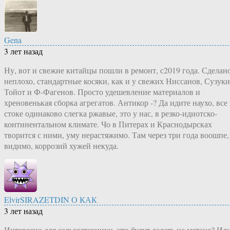
Gena
3 лет назад
Ну, вот и свежие китайцы пошли в ремонт, с2019 года. Сделан
неплохо, стандартные косяки, как и у свежих Ниссанов, Сузуки
Тойот и Ф-Фагенов. Просто удешевление материалов и
хреновенькая сборка агрегатов. Антикор -? Да идите наухо, все 
стоке одинаково слегка ржавые, это у нас, в резко-идиотско-
континентальном климате. Чо в Питерах и Краснодырсках
творится с ними, уму нерастяжимо. Там через три года воошпе,
видимо, коррозий хужей некуда.
ElvirSIRAZETDIN О КАК
3 лет назад
Интересно для сельхозтехники, что будут делать на метане? Ил