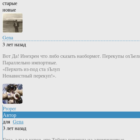
старые
новые
Gena
3 лет назад
Вот Да! Инехрен что либо сказать наобормот. Перекупы охЪел
Параллельно импортные.
«Перхоть из-под ста зЪлуп
Ненавистный перекуп!».
Proper
Автор
для
Gena
3 лет назад
Гена, а ты в курсе, что Тойота перешла на алюминиевые