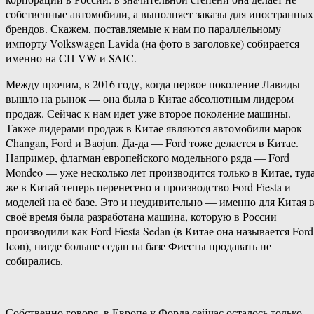
собственные автомобили, а выполняет заказы для иностранных
брендов. Скажем, поставляемые к нам по параллельному
импорту Volkswagen Lavida (на фото в заголовке) собирается
именно на СП VW и SAIC.
Между прочим, в 2016 году, когда первое поколение Лавиды
вышло на рынок — она была в Китае абсолютным лидером
продаж. Сейчас к нам идет уже второе поколение машины.
Также лидерами продаж в Китае являются автомобили марок
Changan, Ford и Baojun. Да-да — Ford тоже делается в Китае.
Например, флагман европейского модельного ряда — Ford
Mondeo — уже несколько лет производится только в Китае, туд
же в Китай теперь перенесено и производство Ford Fiesta и
моделей на её базе. Это и неудивительно — именно для Китая 
своё время была разработана машина, которую в России
производили как Ford Fiesta Sedan (в Китае она называется Ford
Icon), нигде больше седан на базе Фиесты продавать не
собирались.
Собственно говоря, в Европе у Форда сейчас осталось только