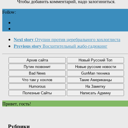
Чтобы добавить комментарий, надо залогиниться.
Follow:
Next story
Отупин против церебрального хохлоглиста
Previous story
Восхитительный жабо-гадюкинг
Привет, гость!
Рубрики