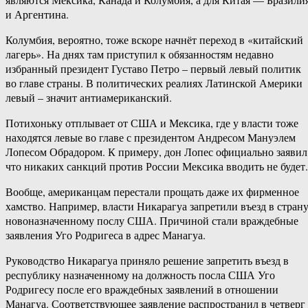
и Аргентина.
Колумбия, вероятно, тоже вскоре начнёт переход в «китайский
лагерь». На днях там приступил к обязанностям недавно
избранный президент Густаво Петро – первый левый политик
во главе страны. В политических реалиях Латинской Америки
левый – значит антиамериканский.
Потихоньку отплывает от США и Мексика, где у власти тоже
находятся левые во главе с президентом Андресом Мануэлем
Лопесом Обрадором. К примеру, дон Лопес официально заявил
что никаких санкций против России Мексика вводить не будет.
Вообще, американцам перестали прощать даже их фирменное
хамство. Например, власти Никарагуа запретили въезд в стран
новоназначенному послу США. Причиной стали враждебные
заявления Уго Родригеса в адрес Манагуа.
Руководство Никарагуа приняло решение запретить въезд в
республику назначенному на должность посла США Уго
Родригесу после его враждебных заявлений в отношении
Манагуа. Соответствующее заявление распространил в четверг