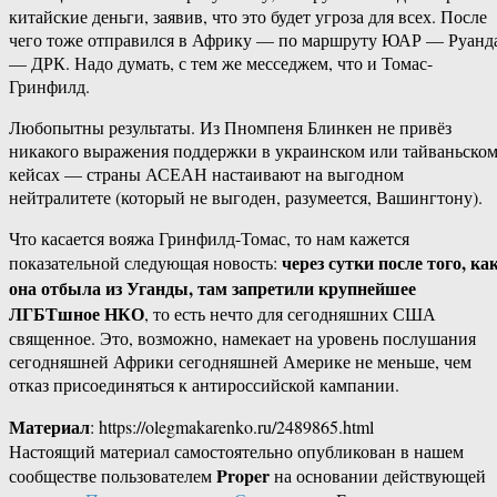
китайские деньги, заявив, что это будет угроза для всех. После
чего тоже отправился в Африку — по маршруту ЮАР — Руанд
— ДРК. Надо думать, с тем же месседжем, что и Томас-
Гринфилд.
Любопытны результаты. Из Пномпеня Блинкен не привёз
никакого выражения поддержки в украинском или тайваньско
кейсах — страны АСЕАН настаивают на выгодном
нейтралитете (который не выгоден, разумеется, Вашингтону).
Что касается вояжа Гринфилд-Томас, то нам кажется
через сутки после того, ка
показательной следующая новость:
она отбыла из Уганды, там запретили крупнейшее
ЛГБТшное НКО
, то есть нечто для сегодняшних США
священное. Это, возможно, намекает на уровень послушания
сегодняшней Африки сегодняшней Америке не меньше, чем
отказ присоединяться к антироссийской кампании.
Материал
: https://olegmakarenko.ru/2489865.html
Настоящий материал самостоятельно опубликован в нашем
Proper
сообществе пользователем
на основании действующей