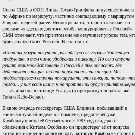
Посол США в ООН Линда Томас-Гринфилд попутешествовала
по Африке по маршруту, частично совпадающему с маршрутом
Лаврова неделей ранее. Несмотря на то, что она это делает со
словами «я здесь не для того, чтобы конкурировать с Россией»,
СМИ отмечают, что при этом она же озвучивает угрозы тем, кт
будет сближаться с Россией. В частности:
«Страны могут покупать российскую сельскохозяйственную
продукцию, в том числе удобрения и пшеницу. Но если страна
решит взаимодействовать с Россией в тех областях, где
действуют санкции, то они нарушают эти санкции. Мы
предостерегаем страны не нарушать эти санкции, потому чт
тогда… у них есть шанс, что против них будут приняты мер
— заявила она в столице Уганды (в программу попали также
Гана и Кабо-Верде).
В свою очередь госсекретарь США Блинкен, побывавший в
конце минувшей неделе в Пномпене, предостерёг уже
Камбоджу в лице её бессменного с 1985 года лидера от
сближения с Китаем. Особенно он предостерёг её от допуска
китайцев на военно-морскую базу, которую Камбоджа строит н