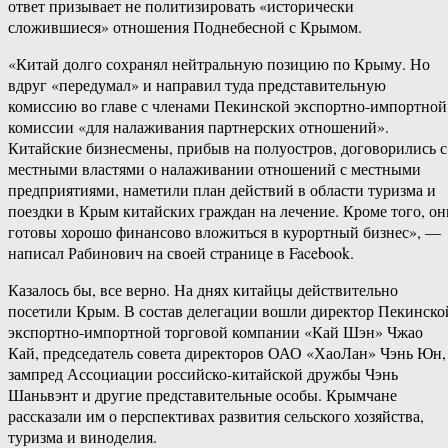
ответ призывает не политизировать «исторически
сложившиеся» отношения Поднебесной с Крымом.
«Китай долго сохранял нейтральную позицию по Крыму. Но
вдруг «передумал» и направил туда представительную
комиссию во главе с членами Пекинской экспортно-импортной
комиссии «для налаживания партнерских отношений».
Китайские бизнесмены, прибыв на полуостров, договорились с
местными властями о налаживании отношений с местными
предприятиями, наметили план действий в области туризма и
поездки в Крым китайских граждан на лечение. Кроме того, он
готовы хорошо финансово вложиться в курортный бизнес», —
написал Рабинович на своей странице в Facebook.
Казалось бы, все верно. На днях китайцы действительно
посетили Крым. В состав делегации вошли директор Пекинско
экспортно-импортной торговой компании «Кай Шэн» Чжао
Кай, председатель совета директоров ОАО «ХаоЛан» Чэнь Юн,
зампред Ассоциации российско-китайской дружбы Чэнь
Шаньвэнт и другие представительные особы. Крымчане
рассказали им о перспективах развития сельского хозяйства,
туризма и виноделия.