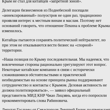
Крым не стал для китайцев «запретной зоной».
Делегации бизнесменов из Поднебесной посещали
«аннексированный» полуостров не один раз, традиционно
проявляя интерес к местным винам и маслам. Поэтому нет
оснований говорить, что отношение Пекина к проблеме Крыма
изменилось.
Китайцы пытаются сохранять политический нейтралитет, но
при этом не отказываются вести бизнес на «спорной»
территории.
«Наша позиция по Крыму последовательная. Мы надеемся, что
вовлеченные стороны рационально урегулируют этот вопрос.
Некоторые китайские компании в связи с исторически
сложившимися обстоятельствами и практической
необходимостью на основе принципа рынка поддерживают
сотрудничество и контакты с Крымом. Деловая активность не
должна политизироваться», — заявил официальный
представитель МИД КНР Чжао Лицзянь, когда его попросили
прокомментировать слова Рабиновича.
Депутат Госдумы от Севастополя Дмитрий Белик подтверждает