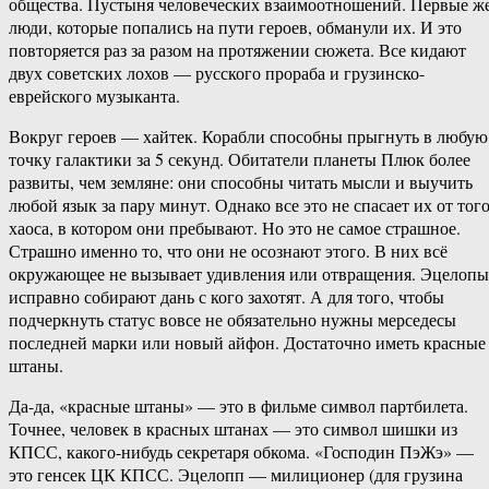
общества. Пустыня человеческих взаимоотношений. Первые ж
люди, которые попались на пути героев, обманули их. И это
повторяется раз за разом на протяжении сюжета. Все кидают
двух советских лохов — русского прораба и грузинско-
еврейского музыканта.
Вокруг героев — хайтек. Корабли способны прыгнуть в любую
точку галактики за 5 секунд. Обитатели планеты Плюк более
развиты, чем земляне: они способны читать мысли и выучить
любой язык за пару минут. Однако все это не спасает их от тог
хаоса, в котором они пребывают. Но это не самое страшное.
Страшно именно то, что они не осознают этого. В них всё
окружающее не вызывает удивления или отвращения. Эцелопы
исправно собирают дань с кого захотят. А для того, чтобы
подчеркнуть статус вовсе не обязательно нужны мерседесы
последней марки или новый айфон. Достаточно иметь красные
штаны.
Да-да, «красные штаны» — это в фильме символ партбилета.
Точнее, человек в красных штанах — это символ шишки из
КПСС, какого-нибудь секретаря обкома. «Господин ПэЖэ» —
это генсек ЦК КПСС. Эцелопп — милиционер (для грузина