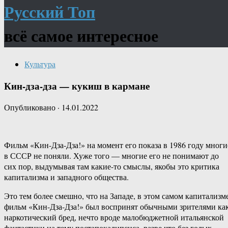
Русский Топ
всё самое интересное
Культура
Кин-дза-дза — кукиш в кармане
Опубликовано
·
14.01.2022
Фильм «Кин-Дза-Дза!» на момент его показа в 1986 году многи
в СССР не поняли. Хуже того — многие его не понимают до
сих пор, выдумывая там какие-то смыслы, якобы это критика
капитализма и западного общества.
Это тем более смешно, что на Западе, в этом самом капитализме
фильм «Кин-Дза-Дза!» был воспринят обычными зрителями ка
наркотический бред, нечто вроде малобюджетной итальянской
фантастики на тему постапокалипсиса, разве что без голых