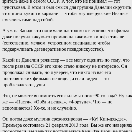
зритель даже в самом СССР. А тот, кто не понимал — тот
чувствовал. В этом и был смысл для грузина Данелии скрутить
этот кино-кукиш в кармане — чтобы «тупые русские Иваны»
смеялись сами над собой.
А уж на Западе это понимали настолько отчетливо, что фильм
даже получил какую-то премию на каком-то кинофестивале
(естественно, мелком, устроенном специально чтобы
подкармливать дегенеративное псевдоискусство).
Какой из Данелии режиссер — все могут оценить по тому, что
после развала СССР его кино стало никому не интересно. Он
продолжал снимать, но я уверен, что никто из вас его
постсоветских фильмов не видел, а если видел — то
проблевался от души.
Что, не можете вспомнить его фильмы после 90-го года? Ну ка
же — «Настя», «Орёл и решка», «Фортуна». Что — не
вспоминается? Хе-хе, и не случайно.
Он потом даже мультик срежиссировал — «Ку! Кин-дза-дза».
Премьера состоялась 21 февраля 2013 года. Вы же его наверняк
посмотрели, вы ведь так восхищаетесь Кин-Дза-Дзой, не правд