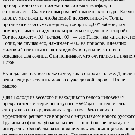
прибор с кнопками, похожий на сотовый телефон, и
спрашивает: «Скажите номер вашей планеты в тентуре! Какую
кнопку мне нажать, чтобы домой переместиться?». Толик,
принимая его за сумасшедшего, говорит: «„03“ набери, там
помогут», имея в виду психиатрическое отделение «скорой».
Тот возражает: «„03“ нельзя, „03“ — это Плюк, там чатлане», н
Толик, не слушая его, нажимает «03» на приборе. Внезапно
Чижов и Толик оказываются вдвоём в пустыне, которую
освещают два солнца. Они понимают, что очутились на планет
Плюк.
Ну и дальше там всё то же самое, как в старом фильме. Данелия
решил еще раз слупить молока с уже дохлой коровы. Но не
вышло.
Дядя Володя из весёлого и находчивого белого человека™
превратился в истеричного тупого м@@дака-интеллигента,
смотрящего на окружающих задрав нос. Зато племяш
эффективно решает все вопросы с энтузиазмом нового русского
Грузины из фильма убраны нахрен — они больше никому не
интересны. Фапабельная инопланетянка-тачаночница заменена
на двух тормознутых старичков. Сюжетная линия с планетой