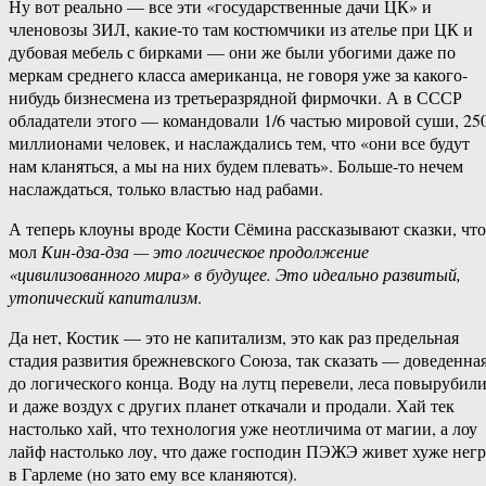
Ну вот реально — все эти «государственные дачи ЦК» и
членовозы ЗИЛ, какие-то там костюмчики из ателье при ЦК и
дубовая мебель с бирками — они же были убогими даже по
меркам среднего класса американца, не говоря уже за какого-
нибудь бизнесмена из третьеразрядной фирмочки. А в СССР
обладатели этого — командовали 1/6 частью мировой суши, 25
миллионами человек, и наслаждались тем, что «они все будут
нам кланяться, а мы на них будем плевать». Больше-то нечем
наслаждаться, только властью над рабами.
А теперь клоуны вроде Кости Сёмина рассказывают сказки, что
мол
Кин-дза-дза — это логическое продолжение
«цивилизованного мира» в будущее. Это идеально развитый,
утопический капитализм
.
Да нет, Костик — это не капитализм, это как раз предельная
стадия развития брежневского Союза, так сказать — доведенна
до логического конца. Воду на лутц перевели, леса повырубили
и даже воздух с других планет откачали и продали. Хай тек
настолько хай, что технология уже неотличима от магии, а лоу
лайф настолько лоу, что даже господин ПЭЖЭ живет хуже негр
в Гарлеме (но зато ему все кланяются).