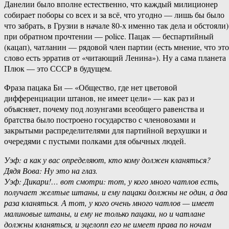
Данелии было вполне естественно, что каждый милиционер
собирает поборы со всех и за всё, что угодно — лишь бы было
что забрать, в Грузии в начале 80-х именно так дела и обстояли)
при обратном прочтении — police. Пацак — беспартийный
(кацап), чатланин — рядовой член партии (есть мнение, что это
слово есть эрратив от «читающий Ленина»). Ну а сама планета
Плюк — это СССР в будущем.
Фраза пацака Би — «Общество, где нет цветовой
дифференциации штанов, не имеет цели» — как раз и
объясняет, почему под лозунгами всеобщего равенства и
братства было построено государство с членовозами и
закрытыми распределителями для партийной верхушки и
очередями с пустыми полками для обычных людей.
Уэф: а как у вас определяют, кто кому должен кланяться?
Дядя Вова: Ну это на глаз.
Уэф: Дикари!… вот смотри: тот, у кого много чатлов есть,
получает желтые штаны, и ему пацаки должны не один, а два
раза кланяться. А тот, у кого очень много чатлов — имеет
малиновые штаны, и ему не только пацаки, но и чатлане
должны кланяться, и эцелопп его не имеет права по ночам