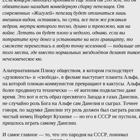
обязательно наладит конвейерную сборку пепелацев. От
современных «Жигулей» пепелац будет отличаться лишь
внешним видом, оставаясь, по сути, все тем же ржавым
ведром, внутри которого тесно, душно и тревожно, как на
войне. Летать он будет плохо и недолго, однако, если вы
потратите кучу денег и установите на него гравицаппу, то
сможете перенестись в любую точку вселенной — подальше о
того места, где вместо нормальных звездолётов делают такое
нечеловеческое кю.
Альтернативным Плюку обществом, в котором господствует
«духовность» и «свобода», в фильме выступает планета Альфа,
на которой плюкан-коммунистов превращают в кактусы. Альф
более продвинута технически — её жителям подвластно даже
время. Это вот и есть образ пресвятого Запада в газах Данелии,
не случайно роль Бога на Альфе сам Данелия и сыграл. Точнее
говоря, по задумке Данелии эту роль должен был сыграть расо
чистый немец Норберт Кухинке — но его в СССР не пустили, 
пришлось играть самому Данелии.
И самое главное — то, что это пародия на СССР, понимал