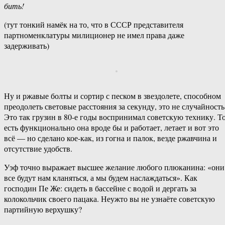
бить!
(тут тонкий намёк на то, что в СССР представителя
партноменклатуры милиционер не имел права даже
задерживать)
Ну и ржавые болты и сортир с песком в звездолете, способном
преодолеть световые расстояния за секунду, это не случайность
Это так грузин в 80-е годы воспринимал советскую технику. Т
есть функционально она вроде бы и работает, летает и вот это
всё — но сделано кое-как, из гогна и палок, везде ржавчина и
отсутствие удобств.
Уэф точно выражает высшее желание любого плюканина: «они
все будут нам кланяться, а мы будем наслаждаться». Как
господин Пе Же: сидеть в бассейне с водой и дергать за
колокольчик своего пацака. Неужто вы не узнаёте советскую
партийную верхушку?