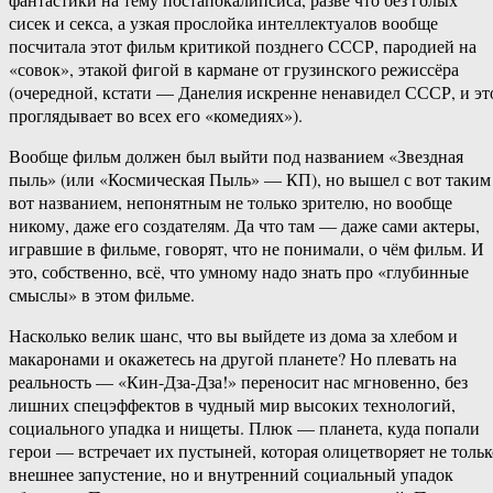
сисек и секса, а узкая прослойка интеллектуалов вообще
посчитала этот фильм критикой позднего СССР, пародией на
«совок», этакой фигой в кармане от грузинского режиссёра
(очередной, кстати — Данелия искренне ненавидел СССР, и эт
проглядывает во всех его «комедиях»).
Вообще фильм должен был выйти под названием «Звездная
пыль» (или «Космическая Пыль» — КП), но вышел с вот таким
вот названием, непонятным не только зрителю, но вообще
никому, даже его создателям. Да что там — даже сами актеры,
игравшие в фильме, говорят, что не понимали, о чём фильм. И
это, собственно, всё, что умному надо знать про «глубинные
смыслы» в этом фильме.
Насколько велик шанс, что вы выйдете из дома за хлебом и
макаронами и окажетесь на другой планете? Но плевать на
реальность — «Кин-Дза-Дза!» переносит нас мгновенно, без
лишних спецэффектов в чудный мир высоких технологий,
социального упадка и нищеты. Плюк — планета, куда попали
герои — встречает их пустыней, которая олицетворяет не тольк
внешнее запустение, но и внутренний социальный упадок