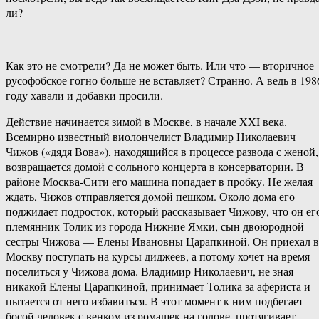
ли?
Как это не смотрели? Да не может быть. Или что — вторичное
русофобское гогно больше не вставляет? Странно. А ведь в 198
году хавали и добавки просили.
Действие начинается зимой в Москве, в начале XXI века.
Всемирно известный виолончелист Владимир Николаевич
Чижов («дядя Вова»), находящийся в процессе развода с женой,
возвращается домой с сольного концерта в консерватории. В
районе Москва-Сити его машина попадает в пробку. Не желая
ждать, Чижов отправляется домой пешком. Около дома его
поджидает подросток, который рассказывает Чижову, что он ег
племянник Толик из города Нижние Ямки, сын двоюродной
сестры Чижова — Елены Ивановны Царапкиной. Он приехал в
Москву поступать на курсы диджеев, а потому хочет на время
поселиться у Чижова дома. Владимир Николаевич, не зная
никакой Елены Царапкиной, принимает Толика за афериста и
пытается от него избавиться. В этот момент к ним подбегает
босой человек с венком из ромашек на голове, протягивает