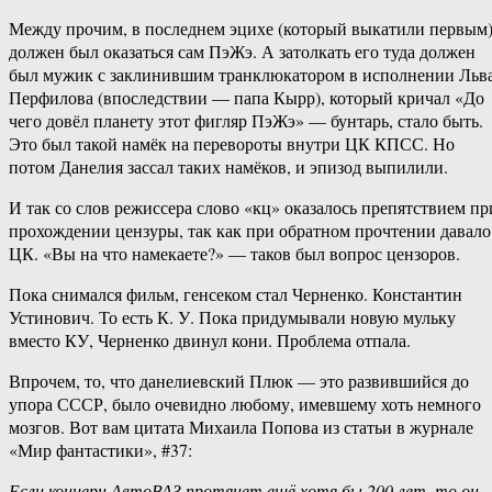
Между прочим, в последнем эцихе (который выкатили первым
должен был оказаться сам ПэЖэ. А затолкать его туда должен
был мужик с заклинившим транклюкатором в исполнении Льв
Перфилова (впоследствии — папа Кырр), который кричал «До
чего довёл планету этот фигляр ПэЖэ» — бунтарь, стало быть.
Это был такой намёк на перевороты внутри ЦК КПСС. Но
потом Данелия зассал таких намёков, и эпизод выпилили.
И так со слов режиссера слово «кц» оказалось препятствием пр
прохождении цензуры, так как при обратном прочтении давало
ЦК. «Вы на что намекаете?» — таков был вопрос цензоров.
Пока снимался фильм, генсеком стал Черненко. Константин
Устинович. То есть К. У. Пока придумывали новую мульку
вместо КУ, Черненко двинул кони. Проблема отпала.
Впрочем, то, что данелиевский Плюк — это развившийся до
упора СССР, было очевидно любому, имевшему хоть немного
мозгов. Вот вам цитата Михаила Попова из статьи в журнале
«Мир фантастики», #37:
Если концерн АвтоВАЗ протянет ещё хотя бы 200 лет, то он