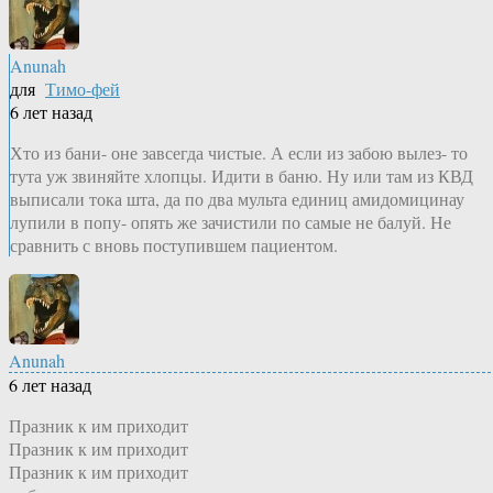
Anunah
для
Тимо-фей
6 лет назад
Хто из бани- оне завсегда чистые. А если из забою вылез- то
тута уж звиняйте хлопцы. Идити в баню. Ну или там из КВД
выписали тока шта, да по два мульта единиц амидомицинау
лупили в попу- опять же зачистили по самые не балуй. Не
сравнить с вновь поступившем пациентом.
Anunah
6 лет назад
Празник к им приходит
Празник к им приходит
Празник к им приходит