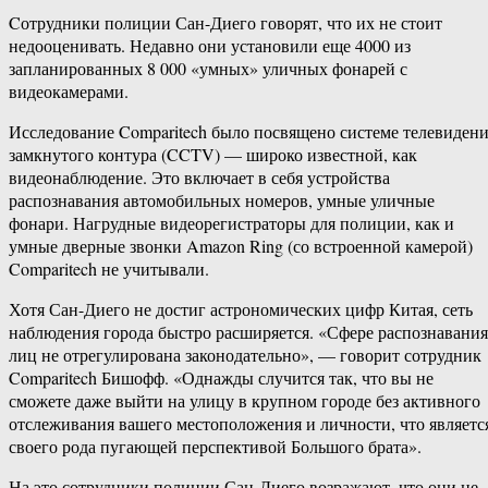
Cотрудники полиции Сан-Диего говорят, что их не стоит
недооценивать. Недавно они установили еще 4000 из
запланированных 8 000 «умных» уличных фонарей с
видеокамерами.
Исследование Comparitech было посвящено системе телевиден
замкнутого контура (CCTV) — широко известной, как
видеонаблюдение. Это включает в себя устройства
распознавания автомобильных номеров, умные уличные
фонари. Нагрудные видеорегистраторы для полиции, как и
умные дверные звонки Amazon Ring (со встроенной камерой)
Comparitech не учитывали.
Хотя Сан-Диего не достиг астрономических цифр Китая, сеть
наблюдения города быстро расширяется. «Сфере распознавания
лиц не отрегулирована законодательно», — говорит сотрудник
Comparitech Бишофф. «Однажды случится так, что вы не
сможете даже выйти на улицу в крупном городе без активного
отслеживания вашего местоположения и личности, что являетс
своего рода пугающей перспективой Большого брата».
На это сотрудники полиции Сан-Диего возражают, что они не