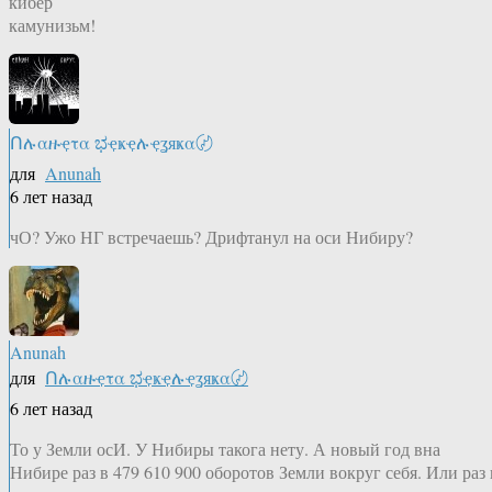
кибер
камунизьм!
Ոሉαዙҿτα ಭҿҝҿሉҿʓяҝα〄
для
Anunah
6 лет назад
чО? Ужо НГ встречаешь? Дрифтанул на оси Нибиру?
Anunah
для
Ոሉαዙҿτα ಭҿҝҿሉҿʓяҝα〄
6 лет назад
То у Земли осИ. У Нибиры такога нету. А новый год вна
Нибире раз в 479 610 900‬ оборотов Земли вокруг себя. Или раз 