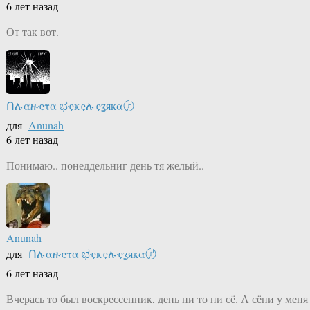
6 лет назад
От так вот.
Ոሉαዙҿτα ಭҿҝҿሉҿʓяҝα〄
для
Anunah
6 лет назад
Понимаю.. понеддельниг день тя желый..
Anunah
для
Ոሉαዙҿτα ಭҿҝҿሉҿʓяҝα〄
6 лет назад
Вчерась то был воскрессенник, день ни то ни сё. А сёни у меня