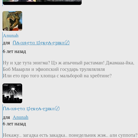
Anunah
для
Ոሉαዙҿτα ಭҿҝҿሉҿʓяҝα〄
6 лет назад
Ну и хде тута энигма? Цэ ж апычный растаман! Джамааа-йка,
Боб Мааарли и эфиопский государь труляляляля
Или ето про того хлопца с мальборой на хребтине?
Ոሉαዙҿτα ಭҿҝҿሉҿʓяҝα〄
для
Anunah
6 лет назад
Некажу.. загадка есть закадка.. понедельник жэж.. али суппота?