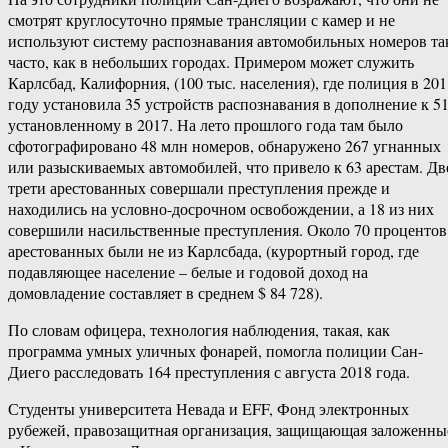
смотрят круглосуточно прямые трансляции с камер и не
используют систему распознавания автомобильных номеров та
часто, как в небольших городах. Примером может служить
Карлсбад, Калифорния, (100 тыс. населения), где полиция в 201
году установила 35 устройств распознавания в дополнение к 51
установленному в 2017. На лето прошлого года там было
сфотографировано 48 млн номеров, обнаружено 267 угнанных
или разыскиваемых автомобилей, что привело к 63 арестам. Дв
трети арестованных совершали преступления прежде и
находились на условно-досрочном освобождении, а 18 из них
совершили насильственные преступления. Около 70 процентов
арестованных были не из Карлсбада, (курортный город, где
подавляющее население – белые и годовой доход на
домовладение составляет в среднем $ 84 728).
По словам офицера, технология наблюдения, такая, как
программа умных уличных фонарей, помогла полиции Сан-
Диего расследовать 164 преступления с августа 2018 года.
Студенты университета Невада и EFF, Фонд электронных
рубежей, правозащитная организация, защищающая заложенны