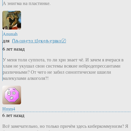
А энигма на пластинке.
Anunah
для
Ոሉαዙҿτα ಭҿҝҿሉҿʓяҝα〄
6 лет назад
У меня толи суппота, то ли хрн знает чё. И зачем я вчерася в
хлам не укушал свои системы всякие нейродепрессантами
различными? От чего не забил синоптические шшели
малекулами алкоголя?!
Hmm4
6 лет назад
Всё замечательно, но только причём здесь киберкоммунизм? Я