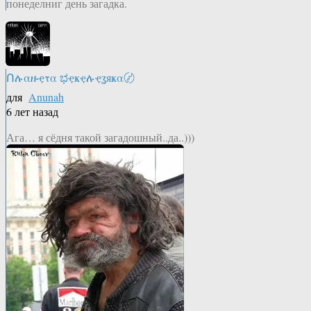
понеделниг день загадка.
Ոሉαዙҿτα ಭҿҝҿሉҿʓяҝα〄
для
Anunah
6 лет назад
Ага… я сёдня такой загадошный..да..)))