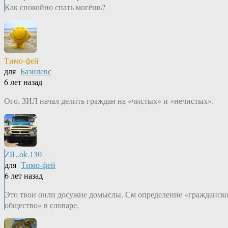
Как спокойно спать могёшь?
Тимо-фей
для
Базилевс
6 лет назад
Ого, ЗИЛ начал делить граждан на «чистых» и «нечистых».
ZIL.ok.130
для
Тимо-фей
6 лет назад
Это твои онли досужие домыслы. См определение «гражданск
общество» в словаре.