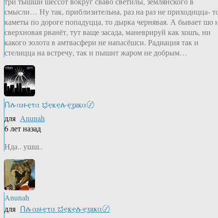
три тышши шессот вокруг сваво светилы, землянского в
смысли… Ну так, приблизительна, раз на раз не приходицца- т
каметы по дороге попадуцца, то дырка чернявая. А бывает шо 
сверхновая рванёт, тут ваще засада, маневрируй как хошъ, ни
какого золота в амтвасфери не напасёшси. Радиация так и
стелицца на встречу, так и пышит жаром не добрым…
Ոሉαዙҿτα ಭҿҝҿሉҿʓяҝα〄
для
Anunah
6 лет назад
Нда.. ушш..
Anunah
для
Ոሉαዙҿτα ಭҿҝҿሉҿʓяҝα〄