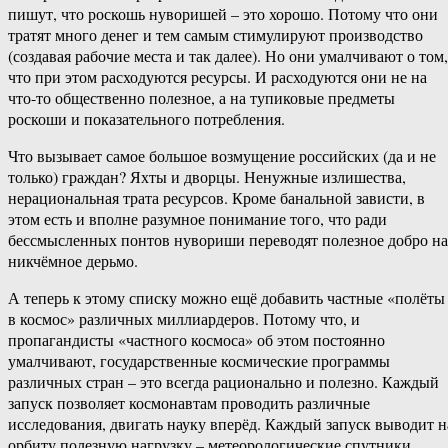
пишут, что роскошь нуворишей – это хорошо. Потому что они
тратят много денег и тем самым стимулируют производство
(создавая рабочие места и так далее). Но они умалчивают о том,
что при этом расходуются ресурсы. И расходуются они не на
что-то общественно полезное, а на тупиковые предметы
роскоши и показательного потребления.
Что вызывает самое большое возмущение российских (да и не
только) граждан? Яхты и дворцы. Ненужные излишества,
нерациональная трата ресурсов. Кроме банальной зависти, в
этом есть и вполне разумное понимание того, что ради
бессмысленных понтов нувориши переводят полезное добро на
никчёмное дерьмо.
А теперь к этому списку можно ещё добавить частные «полёты
в космос» различных миллиардеров. Потому что, и
пропагандисты «частного космоса» об этом постоянно
умалчивают, государственные космические программы
различных стран – это всегда рационально и полезно. Каждый
запуск позволяет космонавтам проводить различные
исследования, двигать науку вперёд. Каждый запуск выводит н
орбиту полезную нагрузку – метеорологические спутники,