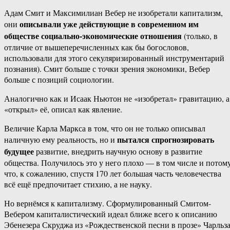
Адам Смит и Максимилиан Вебер не изобретали капитализм,
описывали уже действующие в современном им
они
обществе социально-экономические отношения
(только, в
отличие от вышеперечисленных как бы богословов,
использовали для этого секуляризированный инструментарий
познания). Смит больше с точки зрения экономики, Вебер
больше с позиций социологии.
Аналогично как и Исаак Ньютон не «изобретал» гравитацию, а
«открыл» её, описал как явление.
Величие Карла Маркса в том, что он не только описывал
пытался спрогнозировать
наличную ему реальность, но и
будущее
развитие, внедрить научную основу в развитие
общества. Получилось это у него плохо — в том числе и потому
что, к сожалению, спустя 170 лет большая часть человечества
всё ещё предпочитает стихию, а не науку.
Но вернёмся к капитализму. Сформулированный Смитом-
Вебером капиталистический идеал ближе всего к описанию
Эбенезера Скруджа из «Рождественской песни в прозе» Чарльз