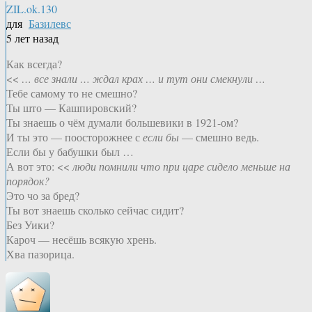
ZIL.ok.130
для
Базилевс
5 лет назад
Как всегда?
<<
… все знали … ждал крах … и тут они смекнули …
Тебе самому то не смешно?
Ты што — Кашпировский?
Ты знаешь о чём думали большевики в 1921-ом?
И ты это — поосторожнее с
если бы
— смешно ведь.
Если бы у бабушки был …
А вот это: <<
люди помнили что при царе сидело меньше на
порядок?
Это чо за бред?
Ты вот знаешь сколько сейчас сидит?
Без Уики?
Кароч — несёшь всякую хрень.
Хва пазорица.