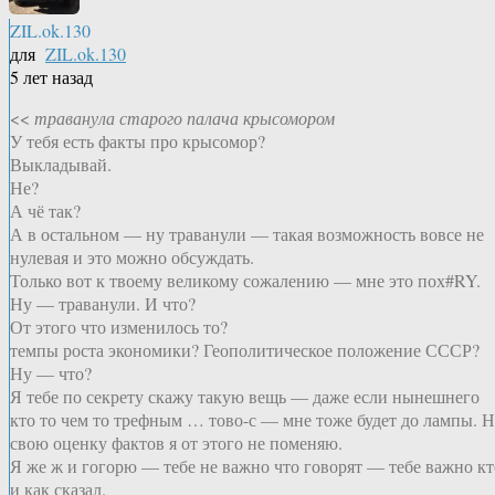
ZIL.ok.130
для
ZIL.ok.130
5 лет назад
<<
траванула старого палача крысомором
У тебя есть факты про крысомор?
Выкладывай.
Не?
А чё так?
А в остальном — ну траванули — такая возможность вовсе не
нулевая и это можно обсуждать.
Только вот к твоему великому сожалению — мне это пох#RY.
Ну — траванули. И что?
От этого что изменилось то?
темпы роста экономики? Геополитическое положение СССР?
Ну — что?
Я тебе по секрету скажу такую вещь — даже если нынешнего
кто то чем то трефным … тово-с — мне тоже будет до лампы. 
свою оценку фактов я от этого не поменяю.
Я же ж и гогорю — тебе не важно что говорят — тебе важно кт
и как сказал.