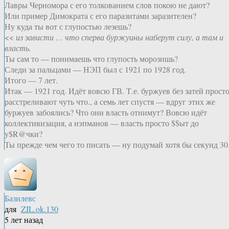
Лавры Черномора с его толкованием слов покою не дают?
Или пример Димократа с его паразитами заразителен?
Ну куда ты вот с глупостью лезешь?
<<
из зависти … что сперва буржуины наберут силу, а там и
власть.
Ты сам то — понимаешь что глупость морозишь?
Следи за пальцами — НЭП был с 1921 по 1928 год.
Итого — 7 лет.
Итак — 1921 год. Идёт вовсю ГВ. Т.е. буржуев без затей прост
расстреливают чуть что., а семь лет спустя — вдруг этих же
буржуев забоялись? Что они власть отнимут? Вовсю идёт
коллективизация, а нэпманов — власть просто $$ыт до
у$R@чки?
Ты прежде чем чего то писать — ну подумай хотя бы секунд 30
Базилевс
для
ZIL.ok.130
5 лет назад