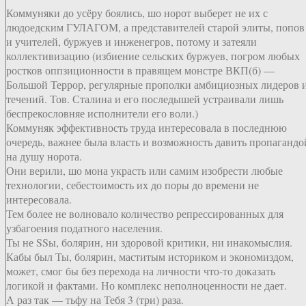
Коммуняки до усёру боялись, шо норот выберет не их с
людоедским ГУЛАГОМ, а представителей старой элиты, попов
и учителей, буржуев и инженегров, потому и затеяли
коллективизацию (избиение сельских буржуев, погром любых
ростков оппзиционности в правящем монстре ВКП(б) —
Большой Террор, регулярные прополки амбициозных лидеров 
течений. Тов. Сталина и его последышей устраивали лишь
беспрекословняе исполнители его воли.)
Коммуняк эффективность труда интересовала в последнюю
очередь, важнее была власть и возможность давить пропагандо
на душу норота.
Они верили, шо мона украсть или самим изобрести любые
технологии, себестоимость их до поры до времени не
интересовала.
Тем более не волновало количество репрессированных для
узбагоения податного населения.
Ты не SSы, болярин, ни здоровой критики, ни инакомыслия.
Кабы был Ты, болярин, маститым историком и экономиздом,
может, смог бы без перехода на личности что-то доказать
логикой и фактами. Но комплекс неполноценности не дает.
А раз так — тьфу на Тебя 3 (три) раза.