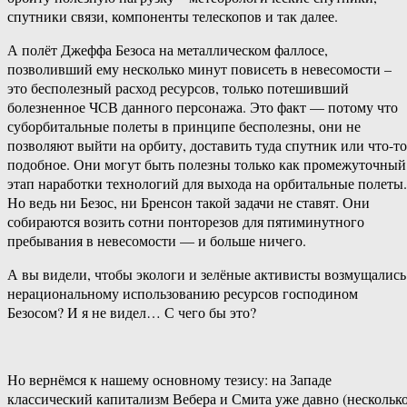
спутники связи, компоненты телескопов и так далее.
А полёт Джеффа Безоса на металлическом фаллосе,
позволивший ему несколько минут повисеть в невесомости –
это бесполезный расход ресурсов, только потешивший
болезненное ЧСВ данного персонажа. Это факт — потому что
суборбитальные полеты в принципе бесполезны, они не
позволяют выйти на орбиту, доставить туда спутник или что-то
подобное. Они могут быть полезны только как промежуточный
этап наработки технологий для выхода на орбитальные полеты.
Но ведь ни Безос, ни Бренсон такой задачи не ставят. Они
собираются возить сотни понторезов для пятиминутного
пребывания в невесомости — и больше ничего.
А вы видели, чтобы экологи и зелёные активисты возмущались
нерациональному использованию ресурсов господином
Безосом? И я не видел… С чего бы это?
Но вернёмся к нашему основному тезису: на Западе
классический капитализм Вебера и Смита уже давно (нескольк