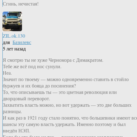
Сгинь, нечистая!
ZIL.ok.130
для
Базилевс
5 лет назад
Я смотрю ты не хуже Черномора с Димакратом.
Тебе же всё под нос сунули.
Неа.
Значит по твоему — можно одновременно ставить в стойло
буржуев и их бояца до посинения?
То, что описываешь ты — это цветная революция или
дворцовый переворот.
Захватить власть можно, но вот удержать — это две больших
разницы.
И как раз в 1921 году стало понятно, что большевики имеют вс
шансы эту самую власть удержать. Именно поэтому и был
введён НЭП.
Если бы это было не так — режим военного коммунизма