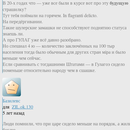
будущую
В 20-х годах что — уже все были в курсе вот про эту
страшилку?
Тут тебя поймали на горячем. In flagranti delicto.
На передёргивании.
Такие шулерские замашки не способствуют поднятию статуса
знаешь ли.
А про ГУЛАГ уже всё давно разобрано.
Но спешиал 4 ю — количество заключённых на 100 тыр
населения тогда было обычным для других стран мiра и было
меньше чем сейчас.
Если сравнивать с тогдашними Штатами — в Гулагоэ сидело
поменьше относительно народу чем в сшашке.
Базилевс
для
ZIL.ok.130
5 лет назад
Люди помнили, что при царе сидело меньше на порядок, а жил
богаче.