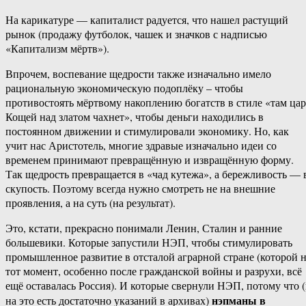
На карикатуре — капиталист радуется, что нашел растущий
рынок (продажу футболок, чашек и значков с надписью
«Капитализм мёртв»).
Впрочем, воспевание щедрости также изначально имело
рациональную экономическую подоплёку – чтобы
противостоять мёртвому накоплению богатств в стиле «там цар
Кощей над златом чахнет», чтобы деньги находились в
постоянном движении и стимулировали экономику. Но, как
учит нас Аристотель, многие здравые изначально идеи со
временем принимают превращённую и извращённую форму.
Так щедрость превращается в «чад кутежа», а бережливость — 
скупость. Поэтому всегда нужно смотреть не на внешние
проявления, а на суть (на результат).
Это, кстати, прекрасно понимали Ленин, Сталин и ранние
большевики. Которые запустили НЭП, чтобы стимулировать
промышленное развитие в отсталой аграрной стране (которой 
тот момент, особенно после гражданской войны и разрухи, всё
ещё оставалась Россия). И которые свернули НЭП, потому что 
нэпманы в
на это есть достаточно указаний в архивах)