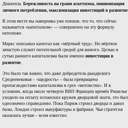
Бережливость на грани аскетизма, минимизация
Диккенза.
личного потребления, максимизация инвестиций в развитие
В этом месте вы наверняка уже поняли, что то, что сейчас
называется «капитализм» — совершенно на эту формулу
непохоже.
Маркс описывал капитал как «мёртвый труд». Но мёртвое
зачастую служит питательной средой для живого. Целью и
инвестиции в
сутью раннего капитализма были именно
развитие
.
Это было так важно, что даже добродетель рыцарского
Средневековья – «щедрость» – была превращена
пропагандистами капитализма в грех «мотовства». И в
условиях, когда около четверти ВВП Франции времён Ришелье
уходило на оплату испанских кружев дворцовой знати, это был
однозначно справедливо. Пока Париж строил дворцы и давал
балы, Лондон строил мануфактуры и фабрики. Чья стратегия
оказалась лучше – всем известно.