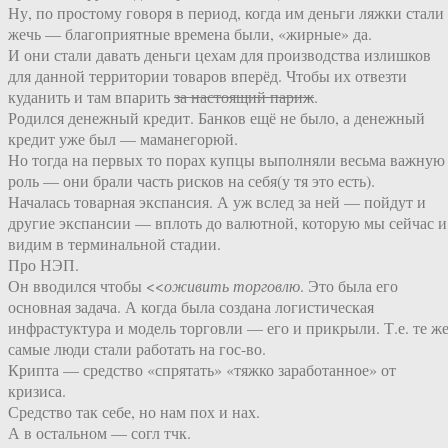
Ну, по простому говоря в период, когда им деньги ляжки стали
жечь — благоприятные времена были, «жирные» да.
И они стали давать деньги цехам для производства излишков
для данной территории товаров вперёд. Чтобы их отвезти
куданить и там впарить
за настоящий париж
.
Родился денежный кредит. Банков ещё не было, а денежный
кредит уже был — маманегорюй.
Но тогда на первых то порах купцы выполняли весьма важную
роль — они брали часть рисков на себя(у тя это есть).
Началась товарная экспансия. А уж вслед за ней — пойдут и
другие экспансии — вплоть до валютной, которую мы сейчас и
видим в терминальной стадии.
Про НЭП.
Он вводился чтобы <<
оживить торговлю
. Это была его
основная задача. А когда была создана логистическая
инфрастуктура и модель торговли — его и прикрыли. Т.е. те ж
самые люди стали работать на гос-во.
Крипта — средство «спрятать» «тяжко заработанное» от
кризиса.
Средство так себе, но нам пох и нах.
А в остальном — согл тчк.