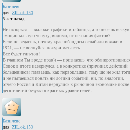
Базилевс
для
ZIL.ok.130
5 лет назад
Не позорься — выложи графики и таблицы, а то несешь всяку
эмоциональную чепуху, видимо, от незнания фактов?
Если не ведаешь, почему краснобандосы ослабили вожжи в
1921, — не волнуйся, покури матчасть.
Все будет тип-топ!
В главном Ты вроде прав)) — признаешь, что обанкротившицс
Совок в итоге навернулся, а в конкретике (причинах действий
большевиков) плаваешь, как первоклашка, тому що не жил тогд
и не пытаешься понять ни логики событий, ни, по аналогии,
отчего Россия и Китай вернулись к рыночной экономике после
десятилетий безумств красных уравнителей.
Базилевс
для
ZIL.ok.130