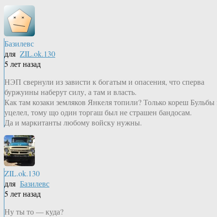
Базилевс
для
ZIL.ok.130
5 лет назад
НЭП свернули из зависти к богатым и опасения, что сперва
буржуины наберут силу, а там и власть.
Как там козаки земляков Янкеля топили? Только кореш Бульбы
уцелел, тому що один торгаш был не страшен бандосам.
Да и маркитанты любому войску нужны.
ZIL.ok.130
для
Базилевс
5 лет назад
Ну ты то — куда?