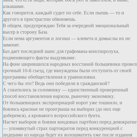
алкашами.
Как говорится, каждый судит по себе. Если пьешь — то и
другого в пристрастии обвиняешь.
В общем, предупреждаю Тебя за очередной эмоциональный
высер в сторону База.
Если нема аргументов и логики — клевета и домыслы их не
заменят.
Баз дает последний шанс для графомана-конспиролуха,
подменяющего факты выдумками:
На фоне ширившихся народных восстаний большевики провел
срочный 10-й съезд, где ввнуждены были отступить от своей
программы обобществления и уравниловки.
С чего бы это? Ведь они победили в гражданской?
А схватились за соломинку — единственный проверенный
способ восстановления нархоза, рыночну экономику.
От большевицких экспроприаций норот уже тошнило, и
боялись красные не проигрыша на выборах (до них еще
доберемся), а кровавого всероссийского бунта.
Насчет выборов и боязни кондовых партбонз перед демократи
— упомянутый страх партократов перед конкуренцией с
лидерами из народа будет их колошматить уже после издания