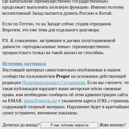
где капитализм (преимущественно государственный)
продолжает выполнять полезную функцию. Именно поэтому
коллективный Запад пытается душить Россию и Китай.
Если по Гегелю, то на Западе сейчас стадия отрицания.
Впрочем, это уже тема для отдельного разговора.
P.S. К сожалению, застрявшие в догмах полуторавековой
давности «ортодоксальные левые» (преимущественно
троцкистского толка) на такой анализ не способны.
Источник материала
Настоящий материал самостоятельно опубликован в нашем
Proper
сообществе пользователем
на основании действующей
редакции
Пользовательского Соглашения
. Если вы считаете, чт
такая публикация нарушает ваши авторские и/или смежные
права, вам необходимо сообщить об этом администрации сайта
на EMAIL
abuse@newru.org
с указанием адреса (URL) страницы
содержащей спорный материал. Нарушение будет в кратчайши
сроки устранено, виновные наказаны.
Дочитал до конца?
Жми кнопку!