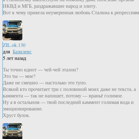
НКВД и МГБ, раздражавшие народ и элиту.
Вот к чему привела неумеренная любовь Сталина к репрессиям
ZIL.ok.130
для
Базилевс
5 лет назад
Ты точно идиот — чей-чей эталон?
Это ты — мне?
Даже не смешно — настолько это тупо.
Всякий кто прочитает три с половиной моих даже не текста, а
каммента — так не напишет, потому — враньё голимое.
Ну а в остальном — твой последний каммент голимая вода и
эмоционирование.
Хруст булок.