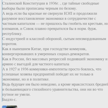
Сталинской Конституции в 1936г. , где тайные свободные
выборы были прописаны черным по белому.
А ведь если бы красные не свернули НЭП и продолжили
разумное восстановление экономики в сотрудничестве с
частным капиталом — не пришлось бы гнобить ни крестьян, н
нэпманов, и Совок плавно превратился бы в норм. бурж.
республику.
С индустрией и классной обороной, сытым неизмордованным
норотом.
Как в нынешнем Китае, при господстве коммуняк,
конвергировавших в умеренных социал-демократов.
Как в России, без массовых репрессий поднявшей экономику и
армию с выгодой для частного капитала
А в 1927 и 1936 коммуняки-импотенты просто боялись, что
успешные хозяева предприятий победят их не только в
экономике, но и в политике.
Ведь будущее им было неведомо, а кроме мраксистских бредне
и большевицкого стихийного уравнительства, они ни во что
путное не умели.
Быдло-с.