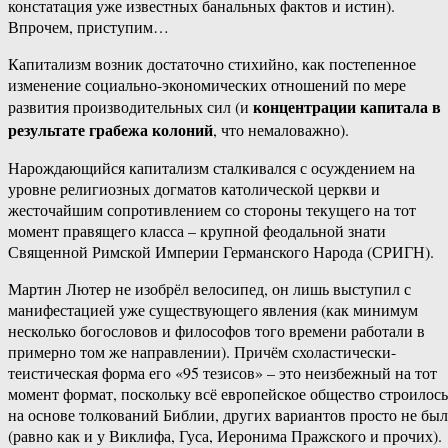
констатация уже известных банальных фактов и истин).
Впрочем, приступим…
Капитализм возник достаточно стихийно, как постепенное
изменение социально-экономических отношений по мере
концентрации капитала в
развития производительных сил (и
результате грабежа колоний
, что немаловажно).
Нарождающийся капитализм сталкивался с осуждением на
уровне религиозных догматов католической церкви и
жесточайшим сопротивлением со стороны текущего на тот
момент правящего класса – крупной феодальной знати
Священной Римской Империи Германского Народа (СРИГН).
Мартин Лютер не изобрёл велосипед, он лишь выступил с
манифестацией уже существующего явления (как минимум
несколько богословов и философов того времени работали в
примерно том же направлении). Причём схоластически-
теистическая форма его «95 тезисов» – это неизбежный на тот
момент формат, поскольку всё европейское общество строилось
на основе толкований Библии, других вариантов просто не бы
(равно как и у Виклифа, Гуса, Иеронима Пражского и прочих).