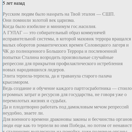
5 лет назад
Русским людям было наssрать на Твой эталон — СШП.
Они помнили золотой век царизма.
Когда было изобилие и минимум гос.насилия.
А ГУЛАГ — это собирательный образ коммунячей
исправительной системы, в которой маховик террора вращался 
малых оборотов романтическмх времен Соловецкого лагеря и
ЧК до полноценного Большого Террора и послевоенной
попытки Сталина возродить произвольные случайные
репрессии для прикрытия профилактического истребления
новых народившихся лидеров.
Элита терпела-терпела, да и траванула старого палача
крысомором.
Ведь создание и обучение каждого партгосработника — стоило
огромных затрат и ресурсов для государства, не говоря уже о
перемолотых жизнях и судьбах.
Да и плодотворно работать под дамокловым мечом репрессий
неудобно, знаете ли.
Для военного времени драконовы законы и бесчинства органов
люди еще как-то терпели во имя Победы, но потом от ненавист
к сталинизму выплеснули на помойку даже полезные органы