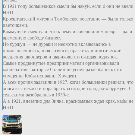
В 1921 году большевиков смели бы накуй, если б они не ввели
НЭП.
Кроештадтский мятеж и Тамбовское восстание — были только
цветочками.
Коммуняки смекнули, что к чему и совершили маневр — дали
временную свободу бизнесу.
Но буржуи — не дураки и неохотно вкладывались в
промышленность, зная лозунги, практику и поитические
воззрения швондеров и шариковых и ожидая подлянок.
Самые продвинутые предприниматели организовывали
кооперативы, которые Сталин не успел раздербанить (это
упущение Кобы исправил Хрущев).
А всех прочих задавили в 1927, когда большевики решили, что
опасаться некого и пора брать за ноздри городских буржуев. С
сельскими разобрались в 1930-е.
А в 1921, внезапно для Зилка, красномазых ждал крах, кабы не
НЭП.