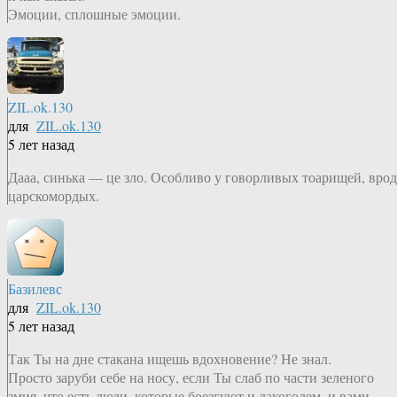
Эмоции, сплошные эмоции.
ZIL.ok.130
для
ZIL.ok.130
5 лет назад
Дааа, синька — це зло. Особливо у говорливых тоарищей, врод
царскомордых.
Базилевс
для
ZIL.ok.130
5 лет назад
Так Ты на дне стакана ищешь вдохновение? Не знал.
Просто заруби себе на носу, если Ты слаб по части зеленого
змия, что есть люди, которые боезгуют и лакоголем, и вами,