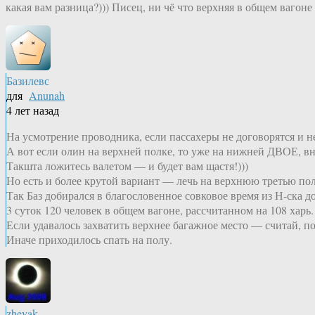
какая вам разница?))) Писец, ни чё что верхняя в общем ваго
Базилевс
для
Anunah
4 лет назад
На усмотрение проводника, если пассахеры не договорятся и н
А вот если олин на верхней полке, то уже на нижней ДВОЕ, в
Такшта ложитесь валетом — и будет вам щастя!)))
Но есть и более крутой вариант — лечь на верхнюю третью пол
Так Баз добирался в благословенное совковое время из Н-ска 
3 суток 120 человек в общем вагоне, рассчитанном на 108 харь.
Если удавалось захватить верхнее багажное место — считай, по
Иначе приходилось спать на полу.
zhevak