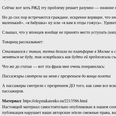
Сейчас вот хоть РЖД эту проблему решает разумно — нижние 
Но до сих пор встречаются граждане, искренне верящие, что и
маленький», «я бабушка» ну или «я вам в отцы гожусь». Удиви
Слышал, что у японцев вообще не принято место уступать (на
Товарищ рассказывает:
Сталкивался с таким, тетка бегала по платформе в Москве и с
меняться не буду, так оскорбилась как будто ей предложили съ
Что же до статьи — вот эта фраза мне очень понравилась:
Пассажиры смотрели на меня с презрением до конца полета
А пассажиры смотрели с презрением ДО того, как сами все вс
пассажиров.
Материал
: https://olegmakarenko.ru/2213586.html
Настоящий материал самостоятельно опубликован в нашем соо
публикация нарушает ваши авторские и/или смежные права, в