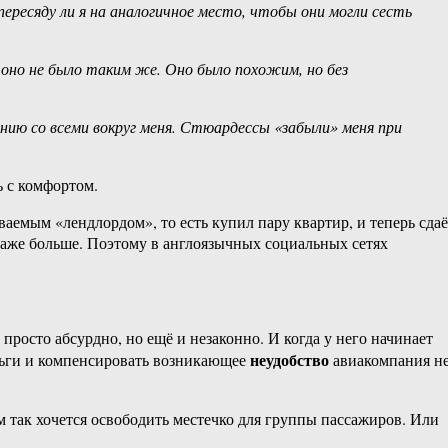
пересяду ли я на аналогичное место, чтобы они могли сесть
 оно не было таким же. Оно было похожим, но без
нию со всеми вокруг меня. Стюардессы «забыли» меня при
ь с комфортом.
емым «лендлордом», то есть купил пару квартир, и теперь сдаё
 даже больше. Поэтому в англоязычных социальных сетях
просто абсурдно, но ещё и незаконно. И когда у него начинает
неудобство
деньги и компенсировать возникающее
авиакомпания н
м так хочется освободить местечко для группы пассажиров. Или