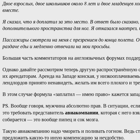
Двое взрослых, двое школьников около 8 лет и двое младенцев 
вместе.
Я сказал, что я доплатил за это место. В ответ было сказан
дополнительного пространства для ног. Я отказался наотрез, 
Пассажиры смотрели на меня с презрением до конца полета. О
раздаче еды и медленно отвечали на мои просьбы.
Большая часть комментаторов на англоязычных форумах поддерж
Однако давайте рассмотрим теперь другую распространённую с
их арендаторам. Аренда на Западе конская, у низкооплачиваем
лендлордов принято ненавидеть, желать им всего плохого и т
В этом случае формула «заплатил — имею право» кажется запа
PS. Вообще говоря, мужчина абсолютно прав. В ситуации, если 
авиакомпании
это требовать представитель
, которая с него в
собирается — это вообще пипец и сок мозга.
Такую авиакомпанию надо чморить и поливать гогном. Ведь стю
предложить какую-то иную компенсацию за неудобство.