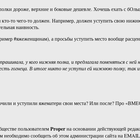
полки дороже, верхние и боковые дешевле. Хочешь ехать с бОл
м кто-то чего-то должен. Например, должен уступить свою нижню
тельная наивность.
пример #яжеженщинам), а просьбы уступить место вообще расцен
прашивала, у кого нижняя полка, и предлагала поменяться с ней
есть гогнеца. В итоге никто не уступил ей нижнюю полку, так и 
кочили и уступили яжематери свои места? Или после? Про «ВМЕС
Proper
бществе пользователем
на основании действующей реда
ам необходимо сообщить об этом администрации сайта на EMAI