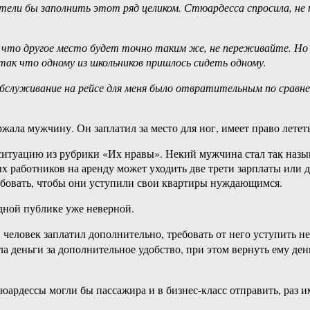
хотели бы заполнить этот ряд целиком. Стюардесса спросила, не 
о, что другое место будет точно таким же, не переживайте. Но
так что одному из школьников пришлось сидеть одному.
бслуживание на рейсе для меня было отвратительным по сравне
ала мужчину. Он заплатил за место для ног, имеет право летет
итуацию из рубрики «Их нравы». Некий мужчина стал так называ
ых работников на аренду может уходить две трети зарплаты или
ребовать, чтобы они уступили свои квартиры нуждающимся.
дной публике уже неверной.
человек заплатил дополнительно, требовать от него уступить не 
зяла деньги за дополнительное удобство, при этом вернуть ему 
ардессы могли бы пассажира и в бизнес-класс отправить, раз и