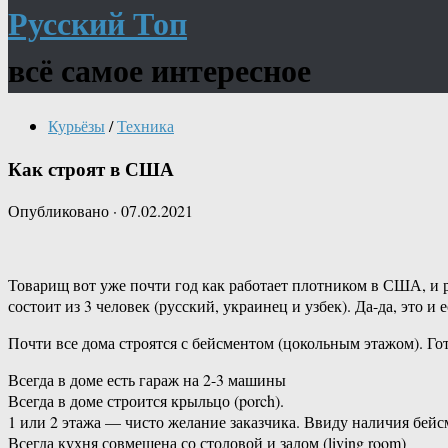
Русский Топ
всё самое интересное
Курьёзы
/
Техника
Как строят в США
Опубликовано
·
07.02.2021
Товарищ вот уже почти год как работает плотником в США, и 
состоит из 3 человек (русский, украинец и узбек). Да-да, это и
Почти все дома строятся с бейсментом (цокольным этажом). Г
Всегда в доме есть гараж на 2-3 машины
Всегда в доме строится крыльцо (porch).
1 или 2 этажа — чисто желание заказчика. Ввиду наличия бейс
Всегда кухня совмещена со столовой и залом (living room)