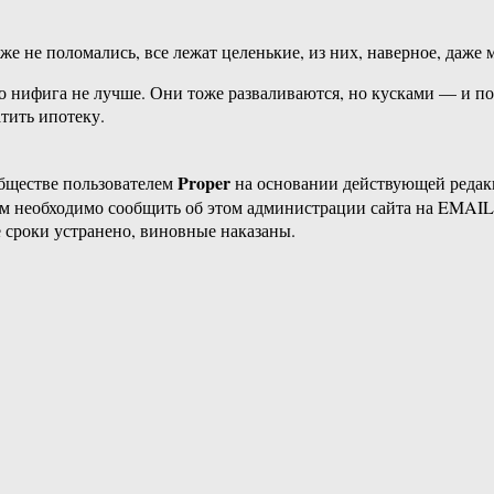
е не поломались, все лежат целенькие, из них, наверное, даже м
го нифига не лучше. Они тоже разваливаются, но кусками — и п
атить ипотеку.
Proper
бществе пользователем
на основании действующей реда
ам необходимо сообщить об этом администрации сайта на EMAI
 сроки устранено, виновные наказаны.