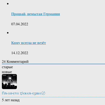
Прощай, немытая Германия
07.04.2022
Кому всегда не везёт
14.12.2022
24
Комментарий
старые
новые
Ոሉαዙҿτα ಭҿҝҿሉҿʓяҝα〄
5 лет назад