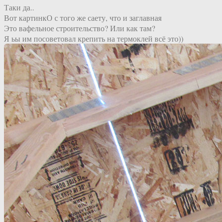
Таки да..
Вот картинкО с того же саету, что и заглавная
Это вафельное строительство? Или как там?
Я ьы им посоветовал крепить на термоклей всё это))