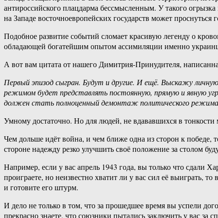
антироссийского плацдарма бессмысленным. У такого огрызка го
на Западе восточноевропейских государств может проснуться гор
Подобное развитие событий сломает красивую легенду о крово
обладающей богатейшим опытом ассимиляции именно украинц
А вот вам цитата от нашего Димитрия-Принудителя, написанна
Первый эпизод сыгран. Будут и другие. И ещё. Выскажу личную
режимом будет представлять постоянную, прямую и явную угр
должен стать полноценный демонтаж политического режима
Умному достаточно. Но для людей, не вдававшихся в тонкости
Чем дольше идёт война, и чем ближе одна из сторон к победе,
стороне надежду резко улучшить своё положение за столом буд
Например, если у вас апрель 1943 года, вы только что сдали Ха
проиграете, но неизвестно хватит ли у вас сил её выиграть, т
и готовите его штурм.
И дело не только в том, что за прошедшее время вы успели дог
прекрасно знаете, что союзники пытались заключить у вас за 