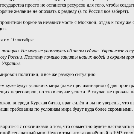
сударства просто не останется ресурсов для того, чтобы создат
ячее желание не опоздать к разделу (а то Россия всё заберёт).
пролитной борьбе за независимость с Москвой, отдав к тому ж
ев.
я им 10 октября:
 позицию. Не могу не упомянуть об этом сейчас. Украинское го
озу России. Поэтому помимо защиты наших людей и охраны грани
 Украины.
 мировой политики, я всё же разжую ситуацию:
 тем хуже будут условиях мира (даже прелиминарного) для прои
ущих переговоров, но это в случае успеха. В случае же провала
рьков, впереди Курская битва, враг силён и вы не уверены, что 
о ваши требования по условиям мира будут куда более скромными,
овориться с союзниками о том, что совместно будете настаивать 
спиной сепаратный мир. Дело в том, что заключённый в 1943 го