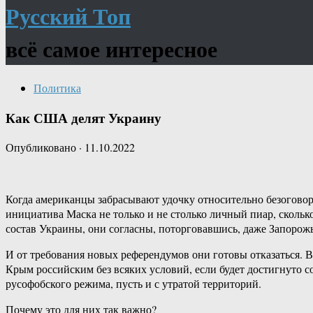
Русский Топ
всё самое интересное
Политика
Как США делят Украину
Опубликовано
·
11.10.2022
Когда американцы забрасывают удочку относительно безогово
инициатива Маска не только и не столько личный пиар, скольк
состав Украины, они согласны, поторговавшись, даже Запорожь
И от требования новых референдумов они готовы отказаться. 
Крым российским без всяких условий, если будет достигнуто
русофобского режима, пусть и с утратой территорий.
Почему это для них так важно?