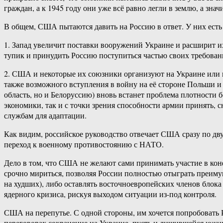
граждан, а к 1945 году они уже всё равно легли в землю, а зн
В общем, США пытаются давить на Россию в ответ. У них есть 
1. Запад увеличит поставки вооружений Украине и расширит их
тупик и принудить Россию поступиться частью своих требован
2. США и некоторые их союзники организуют на Украине или 
также возможного вступления в войну на её стороне Польши и
область, но и Белоруссию) вновь встанет проблема плотности 
экономики, так и с точки зрения способности армии принять, с
службам для адаптации.
Как видим, российское руководство отвечает США сразу по дв
переход к военному противостоянию с НАТО.
Дело в том, что США не желают сами принимать участие в конф
срочно мириться, позволяя России полностью отыграть преимущ
на худших), либо оставлять восточноевропейских членов блок
ядерного кризиса, рискуя выходом ситуации из-под контроля.
США на перепутье. С одной стороны, им хочется попробовать 
переговорах сохранение на Украине, пусть и лишившейся южны