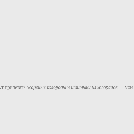
нут прилетать
жареные колорады
и
шашлыки из колорадов
— мой