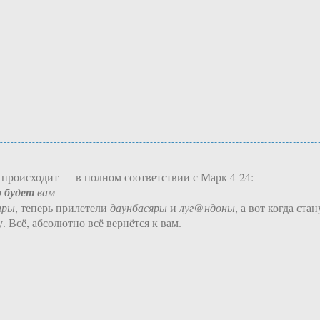
о происходит — в полном соответствии с Марк 4-24:
о будет
вам
ары
, теперь прилетели
даунбасяры
и
луг@ндоны
, а вот когда ста
 Всё, абсолютно всё вернётся к вам.