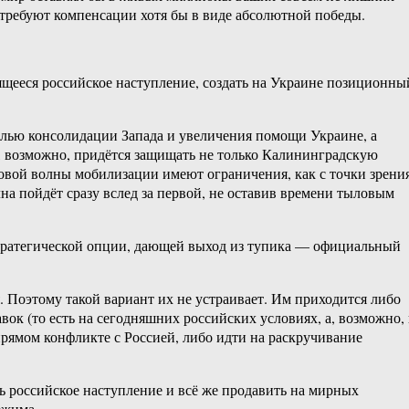
и требуют компенсации хотя бы в виде абсолютной победы.
ящееся российское наступление, создать на Украине позиционны
елью консолидации Запада и увеличения помощи Украине, а
й, возможно, придётся защищать не только Калининградскую
новой волны мобилизации имеют ограничения, как с точки зрени
лна пойдёт сразу вслед за первой, не оставив времени тыловым
 стратегической опции, дающей выход из тупика — официальный
. Поэтому такой вариант их не устраивает. Им приходится либо
ок (то есть на сегодняшних российских условиях, а, возможно,
рямом конфликте с Россией, либо идти на раскручивание
ь российское наступление и всё же продавить на мирных
ежима.