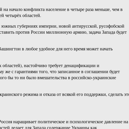
 на начало конфликта население в четыре раза меньше, чем в
ей четырёх областей.
х южных губерниях империи, новой антирусской, русофобской
ставить против России миллионную армию, задача Запада будет
ашингтон в любое удобное для него время может начать
 областей), настойчиво требует денацификации и
у же с гарантиями того, что записанное в соглашении будет
кого бы то ни было вмешательства в российско-украинские
раинского режима и отказа от всякой его поддержки, сделать эт
Россия наращивает политическое и психологическое давление на
астей делает для Запада содержание Украины как