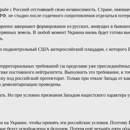
рьбе с Россией отстоявшей свою независимость. Стране, имевшей
РФ, не стыдно после годичного сопротивления отделаться потер
скоренно завершают формирование из русских, живущих в бывши
рянных земель. В любой момент Украина вновь будет готова вы
ь.
ью подконтрольный США антироссийский плацдарм, с которого В
территориальных требований (за пределами уже присоединённых
ке постоянного нейтралитета. Выполнить это требование, к том
ину под российский протекторат. Только при отказе Запада от ка
и демилитаризации проведены.
ь. Но при условии признания Западом нацистского характера ук
 на Украине, чтобы принять эти российские условия. Поэтому 
орые будут освобождены в будущем. Потеря ещё четырёх-пяти обл