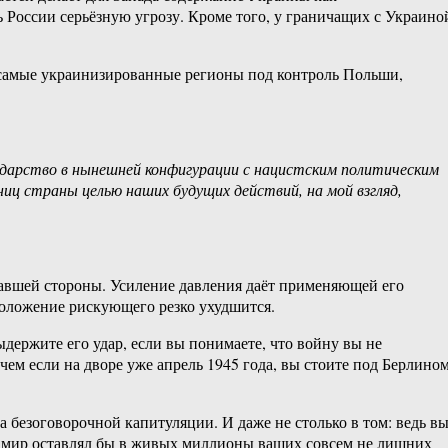
ь России серьёзную угрозу. Кроме того, у граничащих с Украино
е самые украинизированные регионы под контроль Польши,
сударство в нынешней конфигурации с нацистским политическим
ц страны целью наших будущих действий, на мой взгляд,
гравшей стороны. Усиление давления даёт применяющей его
 положение рискующего резко ухудшится.
выдержите его удар, если вы понимаете, что войну вы не
 чем если на дворе уже апрель 1945 года, вы стоите под Берлино
на безоговорочной капитуляции. И даже не столько в том: ведь в
ду мир оставлял бы в живых миллионы ваших совсем не лишних