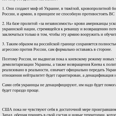
1. Они создают миф об Украине, в тяжёлой, кровопролитной бо
России, и армию, в принципе не способную противостоять ВС 
2. На базе пролитой «за независимость» крови американцы у
украинской нации, стремящейся к реваншу и возвращению поте
заключаться только в том, чтобы эту армию вооружить и обучит
3. Таким образом на российской границе сохраняется полност
агрессию против России, сам формально оставаясь в стороне.
Поэтому Россия, не выдвигая пока к киевскому режиму новых 
демилитаризации Украины, а также возвращения Киева к полити
реализовано в реальности, означает официально передать Укра
отношения нейтралитет будет гарантирован, а денацификация 
Сами себя украинцы не денацифицируют, им надо будет помогат
будет гораздо проще.
США пока не чувствуют себя в достаточной мере проигравшими
Запад, обещая принять в свой состав и новые территории, кот