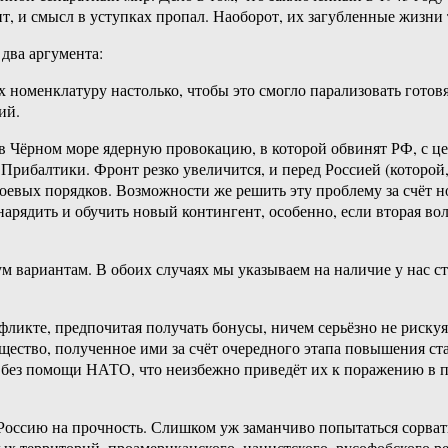
ачит, и смысл в уступках пропал. Наоборот, их загубленные жизн
два аргумента:
 номенклатуру настолько, чтобы это смогло парализовать готов
ий.
в Чёрном море ядерную провокацию, в которой обвинят РФ, с ц
 Прибалтики. Фронт резко увеличится, и перед Россией (которо
боевых порядков. Возможности же решить эту проблему за счёт 
нарядить и обучить новый контингент, особенно, если вторая во
ум вариантам. В обоих случаях мы указываем на наличие у нас
ликте, предпочитая получать бонусы, ничем серьёзно не рискуя
ество, полученное ими за счёт очередного этапа повышения став
а без помощи НАТО, что неизбежно приведёт их к поражению в п
Россию на прочность. Слишком уж заманчиво попытаться сорват
х территорий, проамериканского, нацистского, русофобского р