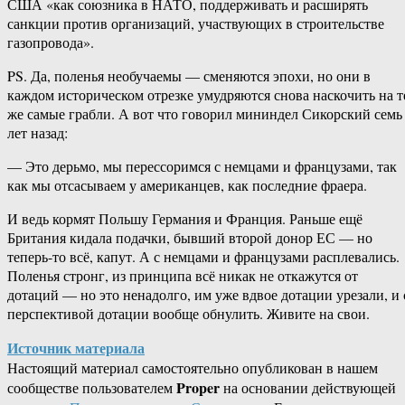
США «как союзника в НАТО, поддерживать и расширять
санкции против организаций, участвующих в строительстве
газопровода».
PS. Да, поленья необучаемы — сменяются эпохи, но они в
каждом историческом отрезке умудряются снова наскочить на т
же самые грабли. А вот что говорил мининдел Сикорский семь
лет назад:
— Это дерьмо, мы перессоримся с немцами и французами, так
как мы отсасываем у американцев, как последние фраера.
И ведь кормят Польшу Германия и Франция. Раньше ещё
Британия кидала подачки, бывший второй донор ЕС — но
теперь-то всё, капут. А с немцами и французами расплевались.
Поленья стронг, из принципа всё никак не откажутся от
дотаций — но это ненадолго, им уже вдвое дотации урезали, и 
перспективой дотации вообще обнулить. Живите на свои.
Источник материала
Настоящий материал самостоятельно опубликован в нашем
Proper
сообществе пользователем
на основании действующей