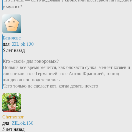
чужих
у
?
Базилевс
для
ZIL.ok.130
5 лет назад
Кто «свой» для гоноровых?
Польша все время мечется, как блохаста сучка, меняет хозяев и
союзников: то с Германией, то с Англо-Францией, то под
пиндосов вон подстелились.
Чего только не сделает кот, когда делать нечего
Chernomor
для
ZIL.ok.130
5 лет назад