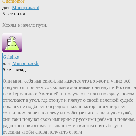
Chernomor
для
Mimoproxodil
5 лет назад
Хохлы в начале пути.
Galuhka
для
Mimoproxodil
5 лет назад
Они мнят себя империей, им кажется что вот-вот и у них всё
получится, при чем со своими амбициями они идут в Россию, а
не в Германию с Австрией, и получают с ноги по едалу, потом
отползают в угол, где стонут и плачут о своей нелегкой судьбе
пока их не подберёт очередной пахан, который им портрет
сопли, похлопает по плечу и пообещает что за верную службу
они таки получат свою империю с русскими рабами и поленья,
радостно повизгивая, с гиканьем и свистом опять бегут к
русским чтобы снова получить с ноги.