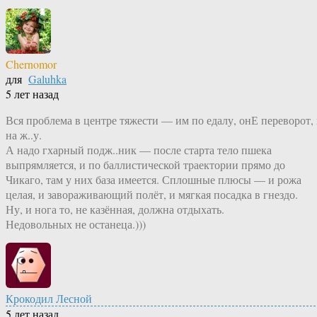
Chernomor
для
Galuhka
5 лет назад
Вся проблема в центре тяжести — им по едалу, онЕ переворот,
на ж..у.
А надо гхарный подж..ник — после старта тело пшека
выпрямляется, и по баллистической траектории прямо до
Чикаго, там у них база имеется. Сплошные плюсы — и рожа
целая, и завораживающий полёт, и мягкая посадка в гнездо.
Ну, и нога то, не казённая, должна отдыхать.
Недовольных не останеца.)))
Крокодил Лесной
5 лет назад