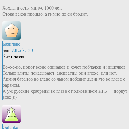
Хохлы и есть, минус 1000 лет.
Стока веков прошло, а гимно до си бродит.
Базилевс
для
ZIL.ok.130
5 лет назад
Ес-с-с-но, норот везде одинаков и хочет поблажек и ништяков.
Только элиты показывают, адекватны они эпохе, или нет.
Армия баранов во главе со львом победит львиную во главе с
бараном.
А уж русские храбрецы во главе с полковником КГБ — порвут
всех.)))
Galuhka