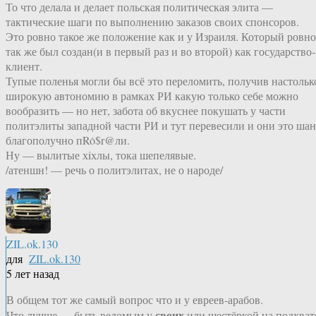
То что делала и делает польская политическая элита —
тактические шаги по выполнению заказов своих спонсоров.
Это ровно такое же положение как и у Израиля. Который ровно
так же был создан(и в первый раз и во второй) как государство-
клиент.
Тупые поленья могли бы всё это переломить, получив настольк
широкую автономию в рамках РИ какую только себе можно
вообразить — но нет, забота об вкуснее покушать у части
политэлиты западной части РИ и тут перевесили и они это шан
благополучно пRȯ$r@ли.
Ну — вылитые хiхлы, тока шепелявые.
/атеншн! — речь о политэлитах, не о народе/
ZIL.ok.130
для
ZIL.ok.130
5 лет назад
В общем тот же самый вопрос что и у евреев-арабов.
своих
Что лучше — быть ведомым у
или шестёркой на подхват