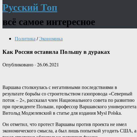
Русский Топ
всё самое интересное
Политика
/
Экономика
Как Россия оставила Польшу в дураках
Опубликовано
·
26.06.2021
Варшава столкнулась с негативными последствиями в
результате борьбы со строительством газопровода «Северный
поток – 2», рассказал член Национального совета по развитию
при президенте Польши, профессор Варшавского университета
Витольд Модзелевский в статье для издания Mysl Polska.
Он отметил, что протест Варшавы против проекта не имел
экономического смысла, а был лишь попыткой угодить США, а
такая стратегия обязательно потерпит фиаско.